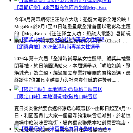
【暑期玩樂】4米巨型充氣阿奇坐鎮MegaBox
今年8月萬眾期待汪汪隊立大功：恐龍大電影全港公映！
MegaBox於8月1至31日隆重呈獻全港首個以電影為主題
的【MegaBox x《汪汪隊立大功：恐龍大電影》暑期玩
樂站】！4米的電影主題巨型充氣警犬阿奇（Chase）...
【頒獎典禮】2026全港時尚專業女性選舉
2026年第十六屆「全港時尚專業女性選舉」頒獎典禮暨
閉幕禮，於日前圓滿結束，本屆選舉以「琥珀如美．聚
煥城光」為主題，經過獨立專業評審團的嚴格甄選，最
終誕生7位兼具卓越實力與社會責任感的得獎者......
【限定口味】本地潮玩9款破格口味雪糕
夏日炎炎當然要食返杯涼透心嘅雪糕～由即日起至8月19
日，利園區帶比大家一個最浮誇港味雪糕派對，於希慎
廣場中庭港味雪糕街，場內獨家聯乘本地創意雪糕店，
大玩9款創意口味！每款極具港味的雪糕體驗！