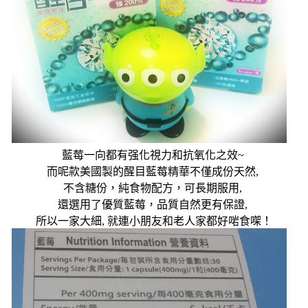
藍莓一向都有强化視力和抗氧化之效
~
而呢款美國製的醒目藍莓精華不僅成份天然
,
不含糖份，純食物配方，可長期服用
,
還選用了優質藍莓，品質自然更有保證
,
所以一家大細
,
就連小朋友和老人家都好啱食㗎！