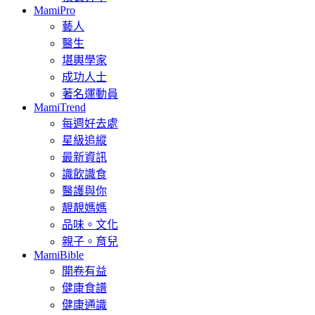
MamiPro
藝人
醫生
堪輿學家
成功人士
著名運動員
MamiTrend
每週好去處
星級追縱
最新資訊
識飲識食
醫護與你
靚靚媽媽
品味。文化
親子。育兒
MamiBible
開卷有益
健康食譜
健康通識