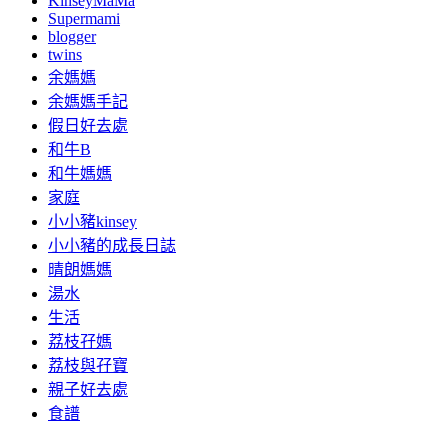
KinseyMaMa
Supermami
blogger
twins
余媽媽
余媽媽手記
假日好去處
和牛B
和牛媽媽
家庭
小小豬kinsey
小小豬的成長日誌
晴朗媽媽
湯水
生活
荔枝孖媽
荔枝與孖寶
親子好去處
食譜