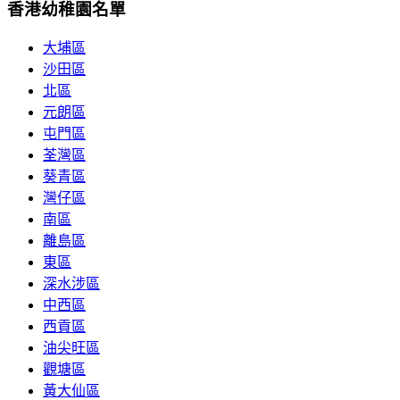
香港幼稚園名單
大埔區
沙田區
北區
元朗區
屯門區
荃灣區
葵青區
灣仔區
南區
離島區
東區
深水涉區
中西區
西貢區
油尖旺區
觀塘區
黃大仙區