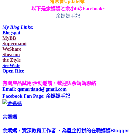
時常會Update㗎!
以下是余媽媽
と
余小b
のFacebook~
余媽媽手記
My Blog Links:
Blogspot
MyBB
Supermami
WeShare
She.com
the Ztyle
SeeWide
Open Rice
有關產品試用/活動邀請
，歡迎與余媽媽聯絡
Email:
qsmartland@gmail.com
Facebook Fan Page:
余媽媽手記
余媽媽
余媽媽，
資深教育工作者
、為屋企打拼的在職媽媽
Blogger