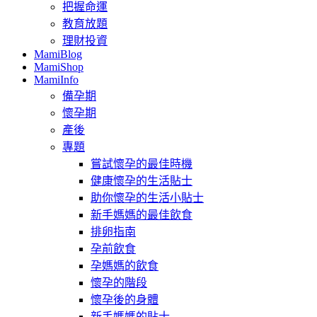
把握命運
教育放題
理財投資
MamiBlog
MamiShop
MamiInfo
備孕期
懷孕期
產後
專題
嘗試懷孕的最佳時機
健康懷孕的生活貼士
助你懷孕的生活小貼士
新手媽媽的最佳飲食
排卵指南
孕前飲食
孕媽媽的飲食
懷孕的階段
懷孕後的身體
新手媽媽的貼士