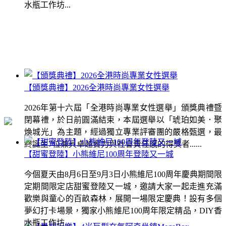
水瓶工作坊...
【頒獎典禮】2026全港時尚專業女性選舉
2026年第十六屆「全港時尚專業女性選舉」頒獎典禮暨
閉幕禮，於日前圓滿結束，本屆選舉以「琥珀如美．聚
煥城光」為主題，經過獨立專業評審團的嚴格甄選，最
終誕生7位兼具卓越實力與社會責任感的得獎者......
【甜蜜登陸】小熊維尼100周年登陸又一城
今個夏天由8月6日至9月3日小熊維尼100周年慶典期間限
定期間限定店甜蜜登陸又一城，邀請大家一起走進充滿
歡樂與童心的百畝森林，展開一場限定慶典！設有多個
夢幻打卡場景，獨家小熊維尼100周年限定精品，DIY香
水瓶工作坊...