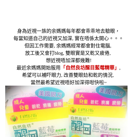
身為近視一族的余媽媽每年都會乖乖地去驗眼，
每當知道自己的近視又加深
,
實在唔係太開心。。。
但因工作需要
,
余媽媽經常都會對住電腦
,
放工後又會打
blog,
雙眼實是又乾又疲倦,
想近視唔加深都幾難!
最近余媽媽開始服用
「
自然良坊醒目藍莓精華
」
,
希望可以補吓眼力
,
改善雙眼攰和乾的情況,
當然最希望近視唔好加深得咁快啦
~