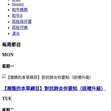
blogger
和牛媽媽
和牛B
荔枝與孖寶
荔枝孖媽
湯水
每周節目
MON
星期一
【潮媽的本草綱目】對抗肺炎你要知（送禮升級）
TUE
星期二