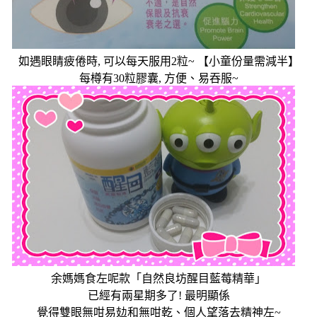
如遇眼睛疲倦時
,
可以每天服用
2
粒
~ 【
小童份量需減半
】
每樽有
30
粒膠囊
,
方便、易吞服
~
余媽媽食左呢款「自然良坊醒目藍莓精華
」
已經有兩星期多了
!
最明顯係
覺得雙眼無咁易攰和無咁乾、個人望落去精神左
~