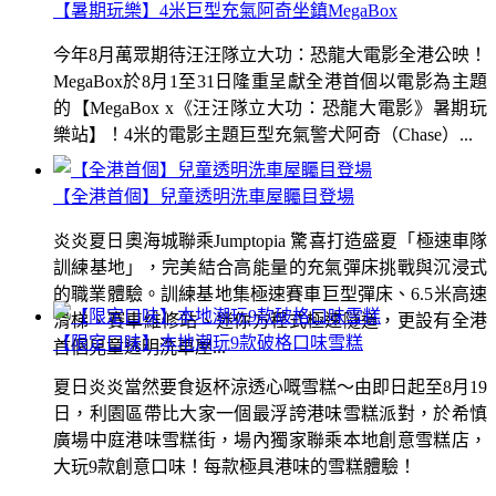
【暑期玩樂】4米巨型充氣阿奇坐鎮MegaBox
今年8月萬眾期待汪汪隊立大功：恐龍大電影全港公映！
MegaBox於8月1至31日隆重呈獻全港首個以電影為主題
的【MegaBox x《汪汪隊立大功：恐龍大電影》暑期玩
樂站】！4米的電影主題巨型充氣警犬阿奇（Chase）...
【全港首個】兒童透明洗車屋矚目登場
炎炎夏日奧海城聯乘Jumptopia 驚喜打造盛夏「極速車隊
訓練基地」，完美結合高能量的充氣彈床挑戰與沉浸式
的職業體驗。訓練基地集極速賽車巨型彈床、6.5米高速
滑梯、賽車維修站、迷你方程式極速隧道，更設有全港
【限定口味】本地潮玩9款破格口味雪糕
首個兒童透明洗車屋...
夏日炎炎當然要食返杯涼透心嘅雪糕～由即日起至8月19
日，利園區帶比大家一個最浮誇港味雪糕派對，於希慎
廣場中庭港味雪糕街，場內獨家聯乘本地創意雪糕店，
大玩9款創意口味！每款極具港味的雪糕體驗！