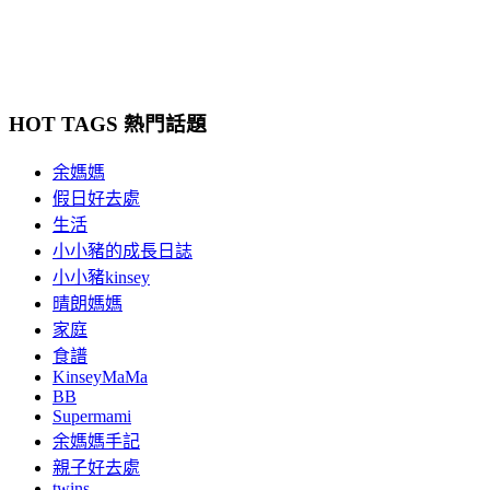
HOT TAGS 熱門話題
余媽媽
假日好去處
生活
小小豬的成長日誌
小小豬kinsey
晴朗媽媽
家庭
食譜
KinseyMaMa
BB
Supermami
余媽媽手記
親子好去處
twins