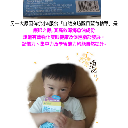
另一大原因俾余小
b
服食
「自然良坊醒目藍莓精華
」
是
護眼之餘
,
其高效深海魚油成份
還能有效強化雙眼健康及促進腦部發展，
記憶力、集中力及學習能力均能自然提升
~