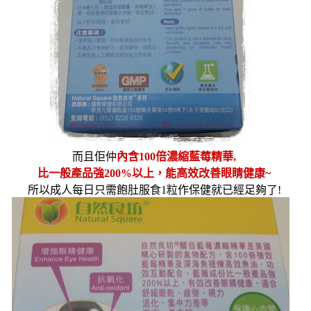
而且佢仲
內含
100
倍濃縮藍莓精華
,
比一般產品強
200%
以上，能高效改善眼睛健康
~
所以成人每日只需飽肚服食
1
粒作保健就已經足夠了
!