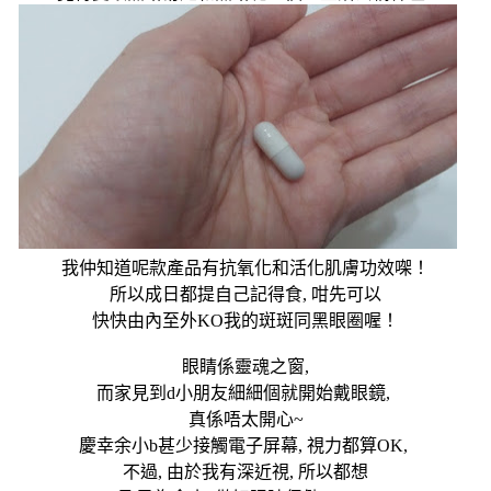
我仲知道呢款產品有抗氧化和活化肌膚功效㗎！
所以成日都提自己記得食
,
咁先可以
快快由內至外
KO
我的斑斑同黑眼圈喔！
眼睛係靈魂之窗,
而家見到
d
小朋友細細個就開始戴眼鏡
,
真係唔太開心
~
慶幸余小
b
甚少接觸電子屏幕
,
視力都算
OK,
不過
,
由於我有深近視
,
所以都想