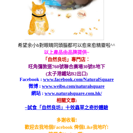
希望余小
b
對眼睛同頭腦都可以愈來愈精靈啦
^^
以上產品由品牌提供
~
「自然良坊」專門店：
旺角彌敦道
760
號聯合廣場
30
號
B
地下
(
太子港鐵站
B2
出口
)
Facebook :
www.facebook.com/NaturalSquare
微博
:
www.weibo.com/naturalsquare
網站
:
www.naturalsquare.com.hk/
相關文章:
~試食「自然良坊」十效蟲草
之奇妙體驗
多謝收看
!
歡迎去我地個
Facebook
俾個
Like
我地吖!