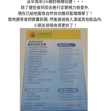
及早為余小
b
做好眼睛保健。。。
除了遲些會同佢去進行定期視力檢查外
,
現在已給他服食自然良坊醒目藍莓精華了！
我地通常會把膠囊拆開
,
然後直接放入湯或其他飲品內
,
小朋友就吸收得更好了！