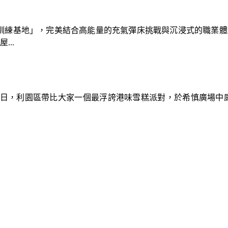
速車隊訓練基地」，完美結合高能量的充氣彈床挑戰與沉浸式的職業
..
9日，利園區帶比大家一個最浮誇港味雪糕派對，於希慎廣場中