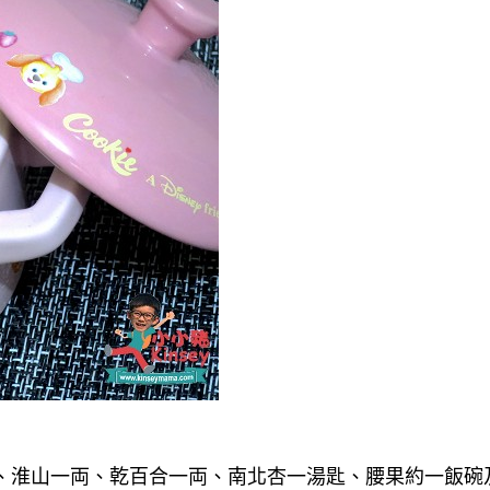
、淮山一両、乾百合一両、南北杏一湯匙、腰果約一飯碗及