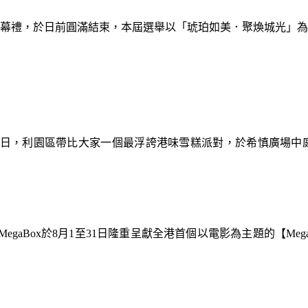
暨閉幕禮，於日前圓滿結束，本屆選舉以「琥珀如美．聚煥城光」
9日，利園區帶比大家一個最浮誇港味雪糕派對，於希慎廣場中
gaBox於8月1至31日隆重呈獻全港首個以電影為主題的【Meg