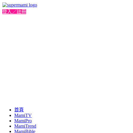
登入／註冊
首頁
MamiTV
MamiPro
MamiTrend
MamiBible