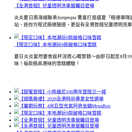
【全港首個】兒童透明洗車屋矚目登場
炎炎夏日奧海城聯乘Jumptopia 驚喜打造盛夏「極
站、迷你方程式極速隧道，更設有全港首個兒童透明洗車屋.
【限定口味】本地潮玩9款破格口味雪糕
夏日炎炎當然要食返杯涼透心嘅雪糕～由即日起至8月1
味！每款極具港味的雪糕體驗！