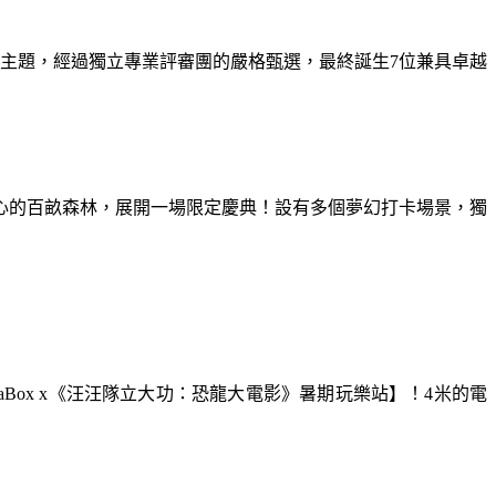
為主題，經過獨立專業評審團的嚴格甄選，最終誕生7位兼具卓越
童心的百畝森林，展開一場限定慶典！設有多個夢幻打卡場景，獨
aBox x《汪汪隊立大功：恐龍大電影》暑期玩樂站】！4米的電