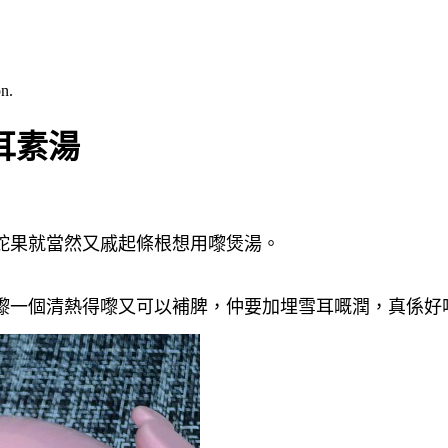
n.
耳素湯
蛇果就當然又戚起條根想用嚟煲湯
。
嚟一個
清熱得嚟又可以補脾
，仲要加埋雪耳嘅潤
，真係
好