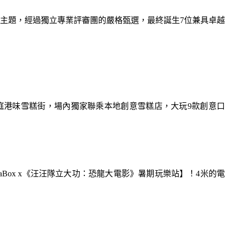
為主題，經過獨立專業評審團的嚴格甄選，最終誕生7位兼具卓越
庭港味雪糕街，場內獨家聯乘本地創意雪糕店，大玩9款創意口
aBox x《汪汪隊立大功：恐龍大電影》暑期玩樂站】！4米的電