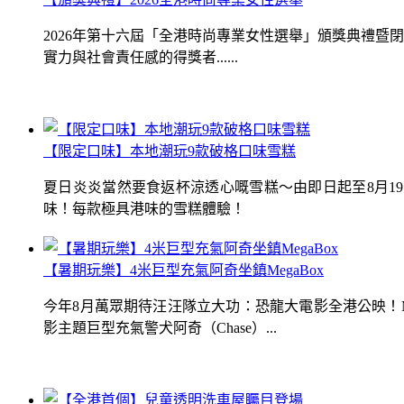
2026年第十六屆「全港時尚專業女性選舉」頒獎典禮
實力與社會責任感的得獎者......
【限定口味】本地潮玩9款破格口味雪糕
夏日炎炎當然要食返杯涼透心嘅雪糕～由即日起至8月1
味！每款極具港味的雪糕體驗！
【暑期玩樂】4米巨型充氣阿奇坐鎮MegaBox
今年8月萬眾期待汪汪隊立大功：恐龍大電影全港公映！Me
影主題巨型充氣警犬阿奇（Chase）...