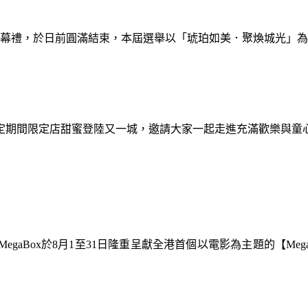
暨閉幕禮，於日前圓滿結束，本屆選舉以「琥珀如美．聚煥城光」
間限定期間限定店甜蜜登陸又一城，邀請大家一起走進充滿歡樂與
gaBox於8月1至31日隆重呈獻全港首個以電影為主題的【Meg