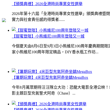
【頒獎典禮】2026全港時尚專業女性選舉
2026年第十六屆「全港時尚專業女性選舉」頒獎典禮
實力與社會責任感的得獎者......
【甜蜜登陸】小熊維尼100周年登陸又一城
今個夏天由8月6日至9月3日小熊維尼100周年慶典期
家小熊維尼100周年限定精品，DIY香水瓶工作坊...
【暑期玩樂】4米巨型充氣阿奇坐鎮MegaBox
今年8月萬眾期待汪汪隊立大功：恐龍大電影全港公映！Me
影主題巨型充氣警犬阿奇（Chase）...
【頒獎典禮】2026全港時尚專業女性選舉