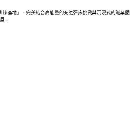
速車隊訓練基地」，完美結合高能量的充氣彈床挑戰與沉浸式的職業
..