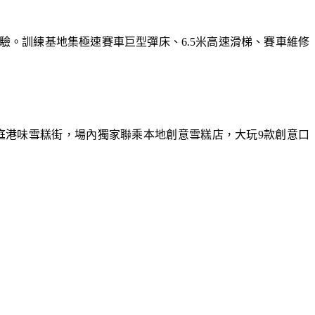
體驗。訓練基地集極速賽車巨型彈床、6.5米高速滑梯、賽車維修
庭港味雪糕街，場內獨家聯乘本地創意雪糕店，大玩9款創意口