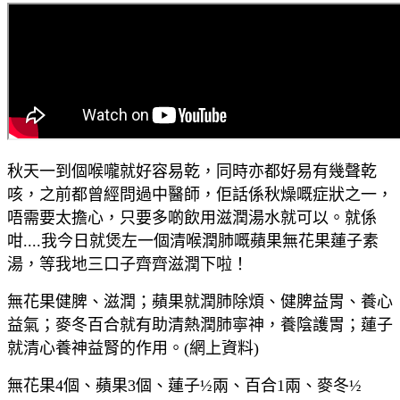
秋天一到個喉嚨就好容易乾，同時亦都好易有幾聲乾
咳，之前都曾經問過中醫師，佢話係秋燥嘅症狀之一，
唔需要太擔心，只要多啲飲用滋潤湯水就可以。就係
咁....我今日就煲左一個清喉潤肺嘅蘋果無花果蓮子素
湯，等我地三口子齊齊滋潤下啦
！
無花果健脾、滋潤；蘋果就潤肺除煩、健脾益胃、養心
益氣；麥冬百合就有助清熱潤肺寧神，養陰護胃；蓮子
就清心養神益腎的作用。(網上資料)
無花果4個、蘋果3個、蓮子½兩、百合1兩、麥冬½