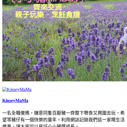
KinseyMaMa
一名全職傻媽，鐘意同隻百厭豬一齊整下嘢食又周圍去玩，希
望等豬仔有一個快樂的童年。利用網誌記錄我們這一家嘅生活
傻事，讓大家可以見証小小豬嘅成長。