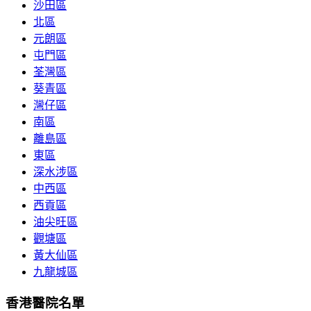
沙田區
北區
元朗區
屯門區
荃灣區
葵青區
灣仔區
南區
離島區
東區
深水涉區
中西區
西貢區
油尖旺區
觀塘區
黃大仙區
九龍城區
香港醫院名單