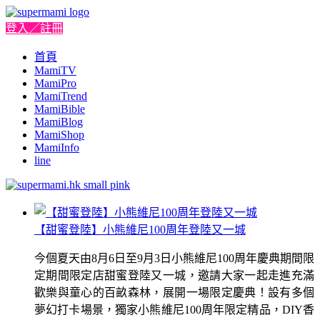
登入／註冊
首頁
MamiTV
MamiPro
MamiTrend
MamiBible
MamiBlog
MamiShop
MamiInfo
line
【甜蜜登陸】小熊維尼100周年登陸又一城
今個夏天由8月6日至9月3日小熊維尼100周年慶典期間限
定期間限定店甜蜜登陸又一城，邀請大家一起走進充滿
歡樂與童心的百畝森林，展開一場限定慶典！設有多個
夢幻打卡場景，獨家小熊維尼100周年限定精品，DIY香