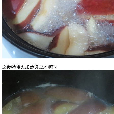
之後轉慢火加蓋煲1.5小時~