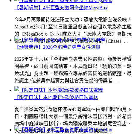
【暑期玩樂】4米巨型充氣阿奇坐鎮MegaBox
今年8月萬眾期待汪汪隊立大功：恐龍大電影全港公映！
MegaBox於8月1至31日隆重呈獻全港首個以電影為主題
的【MegaBox x《汪汪隊立大功：恐龍大電影》暑期玩
樂站】！4米的電影主題巨型充氣警犬阿奇（Chase）...
【頒獎典禮】2026全港時尚專業女性選舉
2026年第十六屆「全港時尚專業女性選舉」頒獎典禮暨
閉幕禮，於日前圓滿結束，本屆選舉以「琥珀如美．聚
煥城光」為主題，經過獨立專業評審團的嚴格甄選，最
終誕生7位兼具卓越實力與社會責任感的得獎者......
【限定口味】本地潮玩9款破格口味雪糕
夏日炎炎當然要食返杯涼透心嘅雪糕～由即日起至8月19
日，利園區帶比大家一個最浮誇港味雪糕派對，於希慎
廣場中庭港味雪糕街，場內獨家聯乘本地創意雪糕店，
大玩9款創意口味！每款極具港味的雪糕體驗！