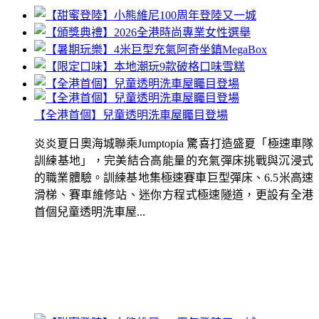
【全港首個】兒童透明洗車屋矚目登場
炎炎夏日奧海城聯乘Jumptopia 驚喜打造盛夏「極速車隊
訓練基地」，完美結合高能量的充氣彈床挑戰與沉浸式
的職業體驗。訓練基地集極速賽車巨型彈床、6.5米高速
滑梯、賽車維修站、迷你方程式極速隧道，更設有全港
首個兒童透明洗車屋...