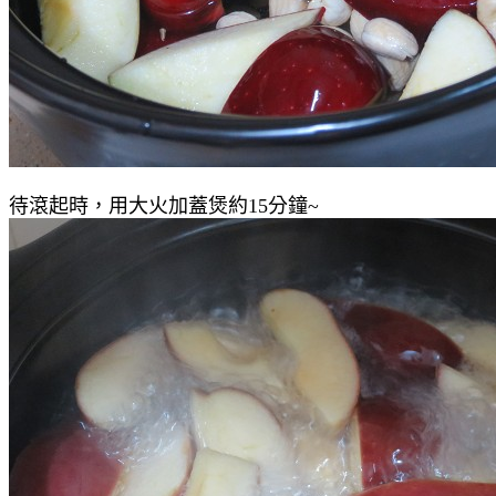
待滾起時，用大火加蓋煲約15分鐘~