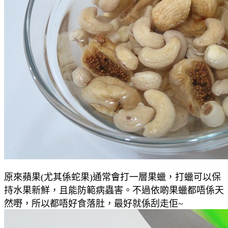
原來蘋果(尤其係蛇果)通常會打一層果蠟，打蠟可以保
持水果新鮮，且能防範病蟲害。不過依啲果蠟都唔係天
然嘢，所以都唔好食落肚，最好就係刮走佢~