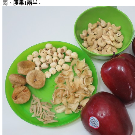
兩、腰果1兩半~