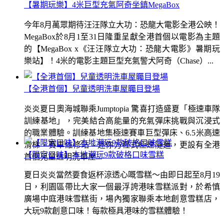
【暑期玩樂】4米巨型充氣阿奇坐鎮MegaBox
今年8月萬眾期待汪汪隊立大功：恐龍大電影全港公映！
MegaBox於8月1至31日隆重呈獻全港首個以電影為主題
的【MegaBox x《汪汪隊立大功：恐龍大電影》暑期玩
樂站】！4米的電影主題巨型充氣警犬阿奇（Chase）...
【全港首個】兒童透明洗車屋矚目登場
炎炎夏日奧海城聯乘Jumptopia 驚喜打造盛夏「極速車隊
訓練基地」，完美結合高能量的充氣彈床挑戰與沉浸式
的職業體驗。訓練基地集極速賽車巨型彈床、6.5米高速
滑梯、賽車維修站、迷你方程式極速隧道，更設有全港
【限定口味】本地潮玩9款破格口味雪糕
首個兒童透明洗車屋...
夏日炎炎當然要食返杯涼透心嘅雪糕～由即日起至8月19
日，利園區帶比大家一個最浮誇港味雪糕派對，於希慎
廣場中庭港味雪糕街，場內獨家聯乘本地創意雪糕店，
大玩9款創意口味！每款極具港味的雪糕體驗！