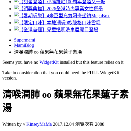
Supermami
MamiBlog
清喉潤肺 oo 蘋果無花果蓮子素湯
Seems you have no
WidgetKit
installed but this feature relies on it.
Take in consideration that you could need the FULL WidgetKit
version.
清喉潤肺 oo 蘋果無花果蓮子素
湯
Written by //
KinseyMaMa
2017.12.04
瀏覽次數 2088