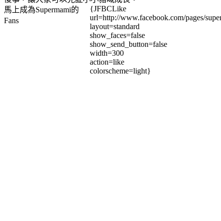
{JFBCLike
馬上成為Supermami的
url=http://www.facebook.com/pages/su
Fans
layout=standard
show_faces=false
show_send_button=false
width=300
action=like
colorscheme=light}