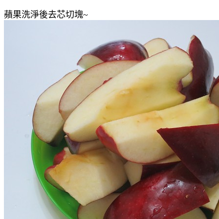
蘋果洗淨後去芯切塊~