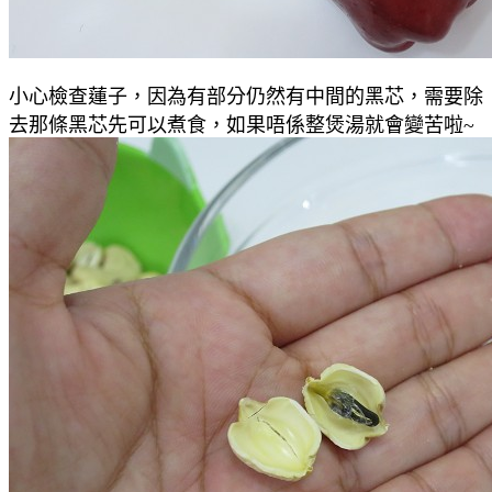
小心檢查蓮子，因為有部分仍然有中間的黑芯，需要除
去那條黑芯先可以煮食，如果唔係整煲湯就會變苦啦~