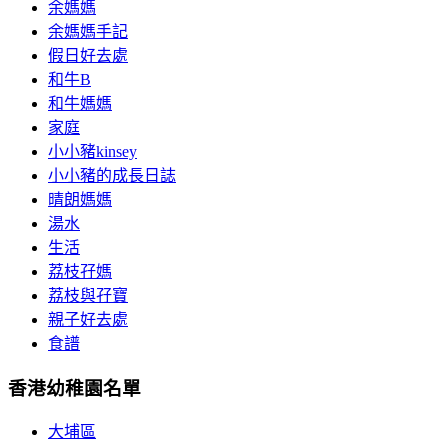
余媽媽
余媽媽手記
假日好去處
和牛B
和牛媽媽
家庭
小小豬kinsey
小小豬的成長日誌
晴朗媽媽
湯水
生活
荔枝孖媽
荔枝與孖寶
親子好去處
食譜
香港幼稚園名單
大埔區