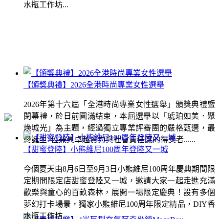
水瓶工作坊...
【頒獎典禮】2026全港時尚專業女性選舉
2026年第十六屆「全港時尚專業女性選舉」頒獎典禮暨
閉幕禮，於日前圓滿結束，本屆選舉以「琥珀如美．聚
煥城光」為主題，經過獨立專業評審團的嚴格甄選，最
終誕生7位兼具卓越實力與社會責任感的得獎者......
【甜蜜登陸】小熊維尼100周年登陸又一城
今個夏天由8月6日至9月3日小熊維尼100周年慶典期間限
定期間限定店甜蜜登陸又一城，邀請大家一起走進充滿
歡樂與童心的百畝森林，展開一場限定慶典！設有多個
夢幻打卡場景，獨家小熊維尼100周年限定精品，DIY香
水瓶工作坊...