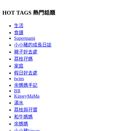
HOT TAGS 熱門話題
生活
食譜
Supermami
小小豬的成長日誌
親子好去處
荔枝孖媽
家庭
假日好去處
twins
余媽媽手記
BB
KinseyMaMa
湯水
荔枝與孖寶
和牛媽媽
余媽媽
小小豬kinsey