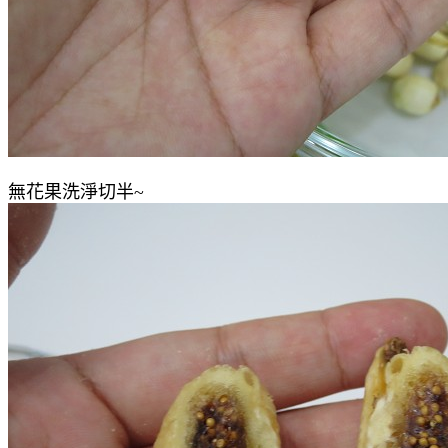
無花果洗淨切半~