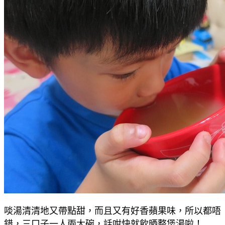
啖湯清清地又帶點甜，而且又有好香蘋果味，所以都唔
錯，三口子一人兩大碗，話咁快就飲晒整煲湯啦！