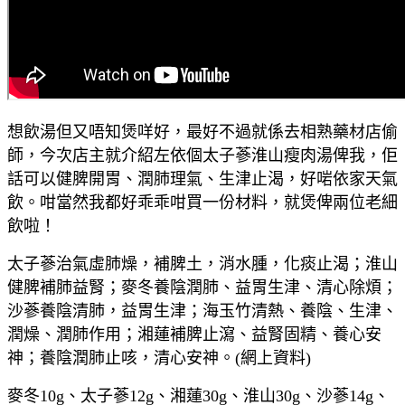
想飲湯但又唔知煲咩好，最好不過就係去相熟藥材店偷
師，今次店主就介紹左依個太子蔘淮山瘦肉湯俾我，佢
話可以健脾開胃、潤肺理氣、生津止渴，好啱依家天氣
飲。咁當然我都好乖乖咁買一份材料，就煲俾兩位老細
飲啦！
太子蔘治氣虛肺燥，補脾土，消水腫，化痰止渴；淮山
健脾補肺益腎；麥冬養陰潤肺、益胃生津、清心除煩；
沙蔘養陰清肺，益胃生津；海玉竹清熱、養陰、生津、
潤燥、潤肺作用；湘蓮補脾止瀉、益腎固精、養心安
神；養陰潤肺止咳，清心安神。(網上資料)
麥冬10g、太子蔘12g、湘蓮30g、淮山30g、沙蔘14g、