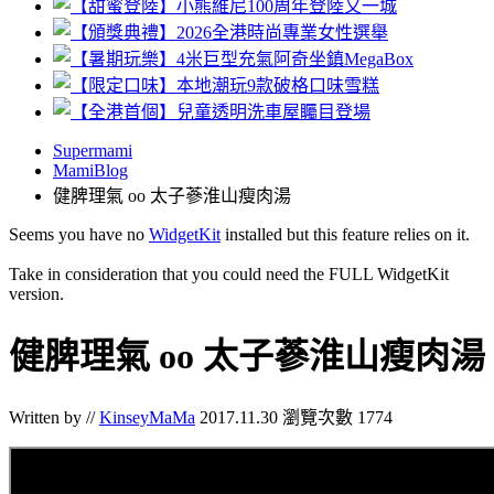
Supermami
MamiBlog
健脾理氣 oo 太子蔘淮山瘦肉湯
Seems you have no
WidgetKit
installed but this feature relies on it.
Take in consideration that you could need the FULL WidgetKit
version.
健脾理氣 oo 太子蔘淮山瘦肉湯
Written by //
KinseyMaMa
2017.11.30
瀏覽次數 1774