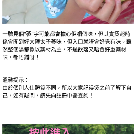
一聽見個"
蔘"字可能都會擔心佢嗰個味
，但其實
煲起時
係會聞到好大陣太子蔘味，但入口就唔會好覺
有味。雖
然整個湯都係以藥材為主
，不過飲落又唔會好重
藥材
味
，都唔錯呀！
溫馨提示：
由於個別人仕體質不同，所以大家記得煲之前了解下自
己，如有疑問，請先向註冊中醫查詢！