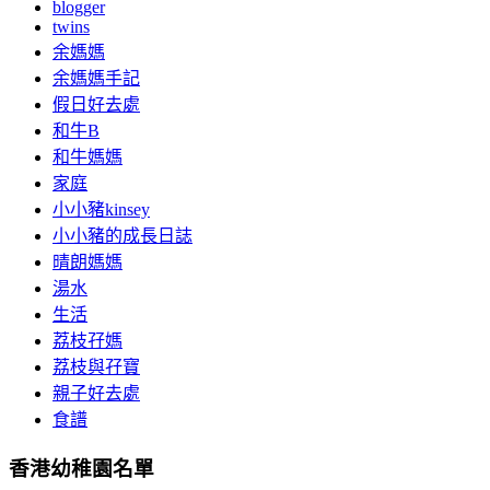
blogger
twins
余媽媽
余媽媽手記
假日好去處
和牛B
和牛媽媽
家庭
小小豬kinsey
小小豬的成長日誌
晴朗媽媽
湯水
生活
荔枝孖媽
荔枝與孖寶
親子好去處
食譜
香港幼稚園名單