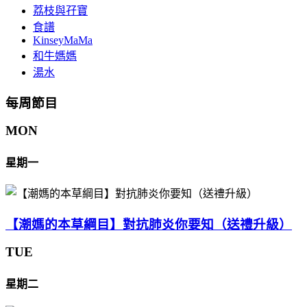
荔枝與孖寶
食譜
KinseyMaMa
和牛媽媽
湯水
每周節目
MON
星期一
【潮媽的本草綱目】對抗肺炎你要知（送禮升級）
TUE
星期二