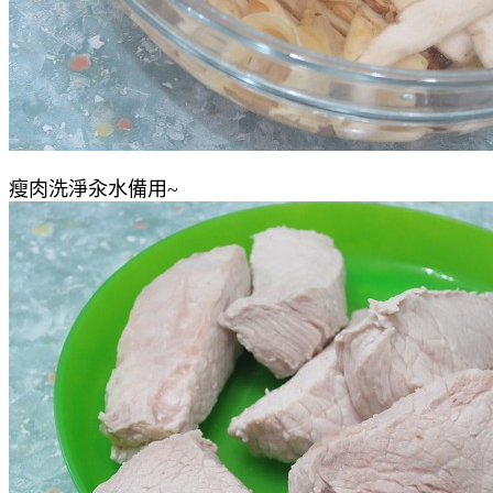
瘦肉洗淨汆水備用~