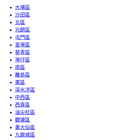
大埔區
沙田區
北區
元朗區
屯門區
荃灣區
葵青區
灣仔區
南區
離島區
東區
深水涉區
中西區
西貢區
油尖旺區
觀塘區
黃大仙區
九龍城區