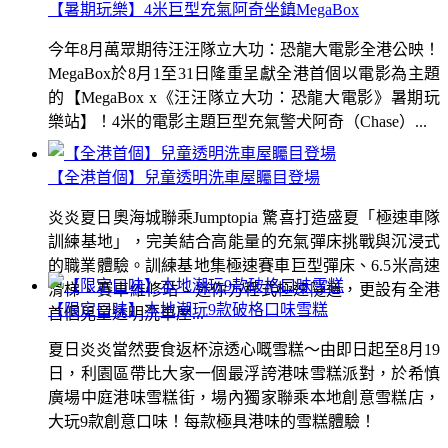
【暑期玩樂】4米巨型充氣阿奇坐鎮MegaBox
今年8月萬眾期待汪汪隊立大功：恐龍大電影全港公映！
MegaBox於8月1至31日隆重呈獻全港首個以電影為主題
的【MegaBox x《汪汪隊立大功：恐龍大電影》暑期玩
樂站】！4米的電影主題巨型充氣警犬阿奇（Chase）...
【全港首個】兒童透明洗車屋矚目登場
炎炎夏日奧海城聯乘Jumptopia 驚喜打造盛夏「極速車隊
訓練基地」，完美結合高能量的充氣彈床挑戰與沉浸式
的職業體驗。訓練基地集極速賽車巨型彈床、6.5米高速
滑梯、賽車維修站、迷你方程式極速隧道，更設有全港
【限定口味】本地潮玩9款破格口味雪糕
首個兒童透明洗車屋...
夏日炎炎當然要食返杯涼透心嘅雪糕～由即日起至8月19
日，利園區帶比大家一個最浮誇港味雪糕派對，於希慎
廣場中庭港味雪糕街，場內獨家聯乘本地創意雪糕店，
大玩9款創意口味！每款極具港味的雪糕體驗！