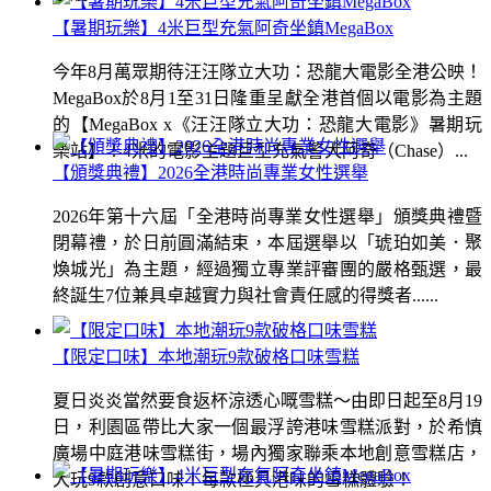
【暑期玩樂】4米巨型充氣阿奇坐鎮MegaBox
今年8月萬眾期待汪汪隊立大功：恐龍大電影全港公映！
MegaBox於8月1至31日隆重呈獻全港首個以電影為主題
的【MegaBox x《汪汪隊立大功：恐龍大電影》暑期玩
樂站】！4米的電影主題巨型充氣警犬阿奇（Chase）...
【頒獎典禮】2026全港時尚專業女性選舉
2026年第十六屆「全港時尚專業女性選舉」頒獎典禮暨
閉幕禮，於日前圓滿結束，本屆選舉以「琥珀如美．聚
煥城光」為主題，經過獨立專業評審團的嚴格甄選，最
終誕生7位兼具卓越實力與社會責任感的得獎者......
【限定口味】本地潮玩9款破格口味雪糕
夏日炎炎當然要食返杯涼透心嘅雪糕～由即日起至8月19
日，利園區帶比大家一個最浮誇港味雪糕派對，於希慎
廣場中庭港味雪糕街，場內獨家聯乘本地創意雪糕店，
大玩9款創意口味！每款極具港味的雪糕體驗！