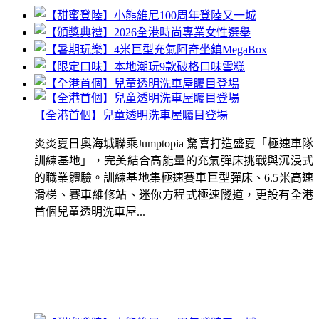
【全港首個】兒童透明洗車屋矚目登場
炎炎夏日奧海城聯乘Jumptopia 驚喜打造盛夏「極速車隊
訓練基地」，完美結合高能量的充氣彈床挑戰與沉浸式
的職業體驗。訓練基地集極速賽車巨型彈床、6.5米高速
滑梯、賽車維修站、迷你方程式極速隧道，更設有全港
首個兒童透明洗車屋...