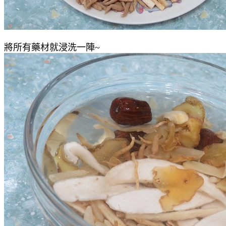
將所有藥材就浸洗一陣~