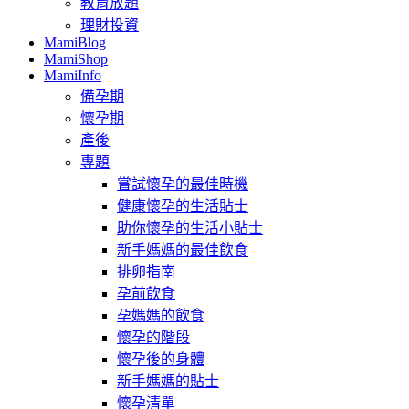
教育放題
理財投資
MamiBlog
MamiShop
MamiInfo
備孕期
懷孕期
產後
專題
嘗試懷孕的最佳時機
健康懷孕的生活貼士
助你懷孕的生活小貼士
新手媽媽的最佳飲食
排卵指南
孕前飲食
孕媽媽的飲食
懷孕的階段
懷孕後的身體
新手媽媽的貼士
懷孕清單