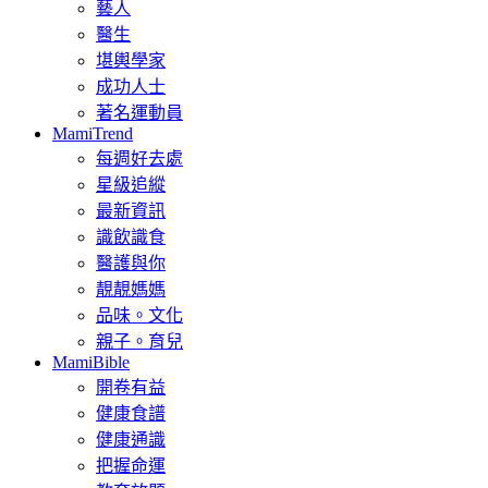
藝人
醫生
堪輿學家
成功人士
著名運動員
MamiTrend
每週好去處
星級追縱
最新資訊
識飲識食
醫護與你
靚靚媽媽
品味。文化
親子。育兒
MamiBible
開卷有益
健康食譜
健康通識
把握命運