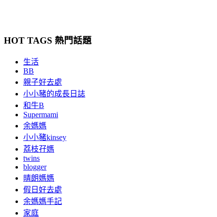
HOT TAGS 熱門話題
生活
BB
親子好去處
小小豬的成長日誌
和牛B
Supermami
余媽媽
小小豬kinsey
荔枝孖媽
twins
blogger
晴朗媽媽
假日好去處
余媽媽手記
家庭