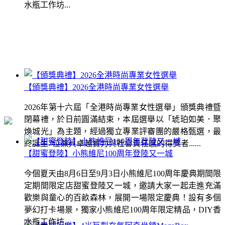
水瓶工作坊...
【頒獎典禮】2026全港時尚專業女性選舉
2026年第十六屆「全港時尚專業女性選舉」頒獎典禮暨
閉幕禮，於日前圓滿結束，本屆選舉以「琥珀如美．聚
煥城光」為主題，經過獨立專業評審團的嚴格甄選，最
終誕生7位兼具卓越實力與社會責任感的得獎者......
【甜蜜登陸】小熊維尼100周年登陸又一城
今個夏天由8月6日至9月3日小熊維尼100周年慶典期間限
定期間限定店甜蜜登陸又一城，邀請大家一起走進充滿
歡樂與童心的百畝森林，展開一場限定慶典！設有多個
夢幻打卡場景，獨家小熊維尼100周年限定精品，DIY香
水瓶工作坊...