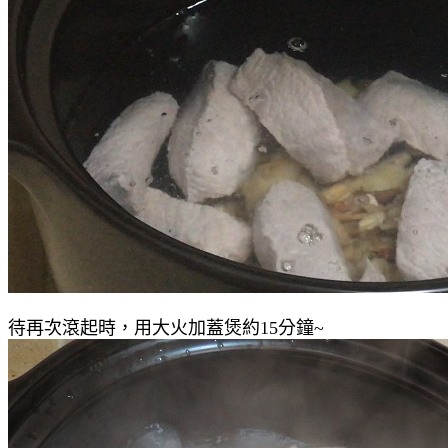
待再次滾起時，用大火加蓋煲約15分鐘~