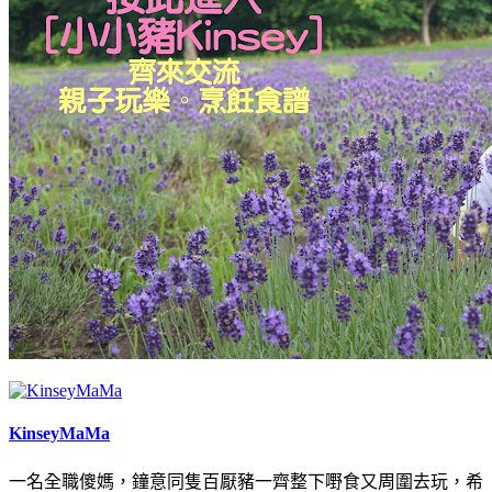
KinseyMaMa
一名全職傻媽，鐘意同隻百厭豬一齊整下嘢食又周圍去玩，希