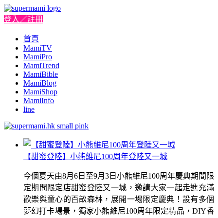
登入／註冊
首頁
MamiTV
MamiPro
MamiTrend
MamiBible
MamiBlog
MamiShop
MamiInfo
line
【甜蜜登陸】小熊維尼100周年登陸又一城
今個夏天由8月6日至9月3日小熊維尼100周年慶典期間限
定期間限定店甜蜜登陸又一城，邀請大家一起走進充滿
歡樂與童心的百畝森林，展開一場限定慶典！設有多個
夢幻打卡場景，獨家小熊維尼100周年限定精品，DIY香