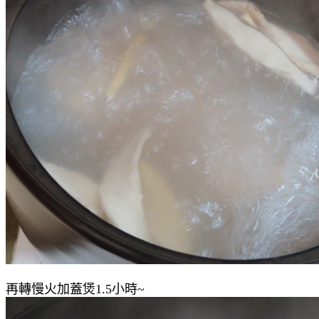
再轉慢火加蓋煲1.5小時~