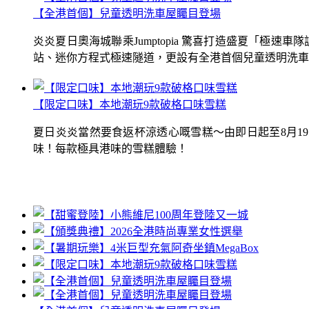
【全港首個】兒童透明洗車屋矚目登場
炎炎夏日奧海城聯乘Jumptopia 驚喜打造盛夏「極
站、迷你方程式極速隧道，更設有全港首個兒童透明洗車屋.
【限定口味】本地潮玩9款破格口味雪糕
夏日炎炎當然要食返杯涼透心嘅雪糕～由即日起至8月1
味！每款極具港味的雪糕體驗！