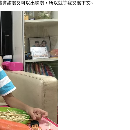
嚟會甜啲又可以出味啲，所以就等我又寫下文~