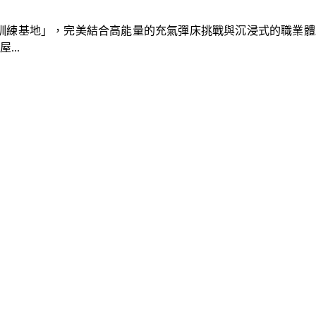
速車隊訓練基地」，完美結合高能量的充氣彈床挑戰與沉浸式的職業
..