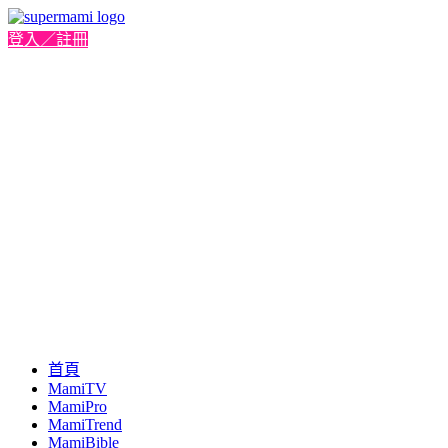
登入／註冊
首頁
MamiTV
MamiPro
MamiTrend
MamiBible