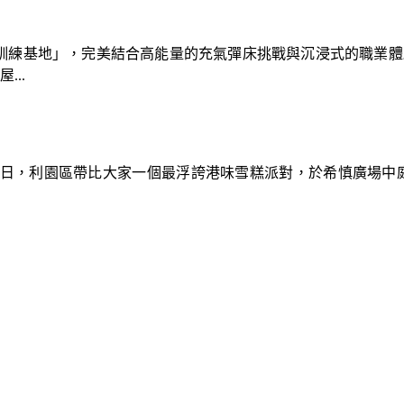
速車隊訓練基地」，完美結合高能量的充氣彈床挑戰與沉浸式的職業
..
9日，利園區帶比大家一個最浮誇港味雪糕派對，於希慎廣場中