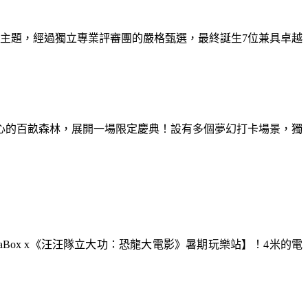
為主題，經過獨立專業評審團的嚴格甄選，最終誕生7位兼具卓越
童心的百畝森林，展開一場限定慶典！設有多個夢幻打卡場景，獨
aBox x《汪汪隊立大功：恐龍大電影》暑期玩樂站】！4米的電