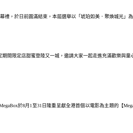
暨閉幕禮，於日前圓滿結束，本屆選舉以「琥珀如美．聚煥城光」
間限定期間限定店甜蜜登陸又一城，邀請大家一起走進充滿歡樂與
gaBox於8月1至31日隆重呈獻全港首個以電影為主題的【Meg