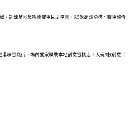
體驗。訓練基地集極速賽車巨型彈床、6.5米高速滑梯、賽車維修
庭港味雪糕街，場內獨家聯乘本地創意雪糕店，大玩9款創意口