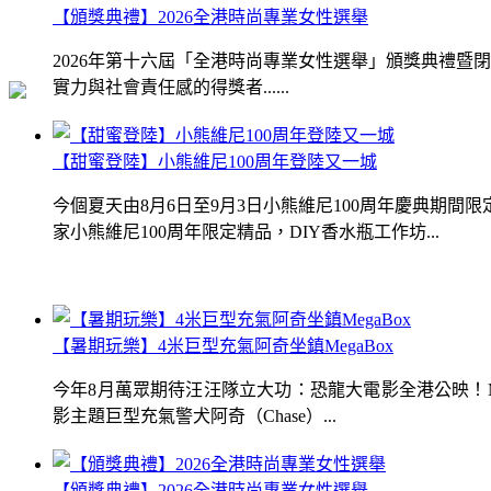
【頒獎典禮】2026全港時尚專業女性選舉
2026年第十六屆「全港時尚專業女性選舉」頒獎典禮
實力與社會責任感的得獎者......
【甜蜜登陸】小熊維尼100周年登陸又一城
今個夏天由8月6日至9月3日小熊維尼100周年慶典期
家小熊維尼100周年限定精品，DIY香水瓶工作坊...
【暑期玩樂】4米巨型充氣阿奇坐鎮MegaBox
今年8月萬眾期待汪汪隊立大功：恐龍大電影全港公映！Me
影主題巨型充氣警犬阿奇（Chase）...
【頒獎典禮】2026全港時尚專業女性選舉