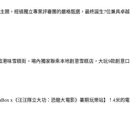
為主題，經過獨立專業評審團的嚴格甄選，最終誕生7位兼具卓越
庭港味雪糕街，場內獨家聯乘本地創意雪糕店，大玩9款創意口
aBox x《汪汪隊立大功：恐龍大電影》暑期玩樂站】！4米的電