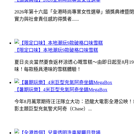
2026年第十六屆「全港時尚專業女性選舉」頒獎典禮
實力與社會責任感的得獎者......
【限定口味】本地潮玩9款破格口味雪糕
夏日炎炎當然要食返杯涼透心嘅雪糕～由即日起至8月1
味！每款極具港味的雪糕體驗！
【暑期玩樂】4米巨型充氣阿奇坐鎮MegaBox
今年8月萬眾期待汪汪隊立大功：恐龍大電影全港公映！Me
影主題巨型充氣警犬阿奇（Chase）...