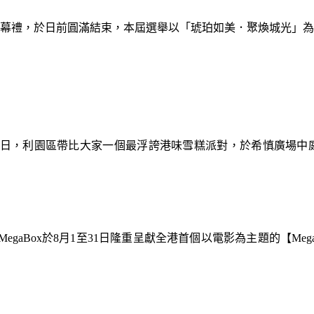
暨閉幕禮，於日前圓滿結束，本屆選舉以「琥珀如美．聚煥城光」
9日，利園區帶比大家一個最浮誇港味雪糕派對，於希慎廣場中
gaBox於8月1至31日隆重呈獻全港首個以電影為主題的【Meg