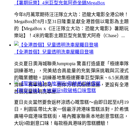
【暑期玩樂】4米巨型充氣阿奇坐鎮MegaBox
今年8月萬眾期待汪汪隊立大功：恐龍大電影全港公映！
MegaBox於8月1至31日隆重呈獻全港首個以電影為主題
的【MegaBox x《汪汪隊立大功：恐龍大電影》暑期玩
樂站】！4米的電影主題巨型充氣警犬阿奇（Chase）...
【全港首個】兒童透明洗車屋矚目登場
炎炎夏日奧海城聯乘Jumptopia 驚喜打造盛夏「極速車隊
訓練基地」，完美結合高能量的充氣彈床挑戰與沉浸式
的職業體驗。訓練基地集極速賽車巨型彈床、6.5米高速
滑梯、賽車維修站、迷你方程式極速隧道，更設有全港
【限定口味】本地潮玩9款破格口味雪糕
首個兒童透明洗車屋...
夏日炎炎當然要食返杯涼透心嘅雪糕～由即日起至8月19
日，利園區帶比大家一個最浮誇港味雪糕派對，於希慎
廣場中庭港味雪糕街，場內獨家聯乘本地創意雪糕店，
大玩9款創意口味！每款極具港味的雪糕體驗！