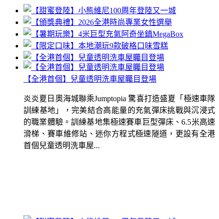
【全港首個】兒童透明洗車屋矚目登場
炎炎夏日奧海城聯乘Jumptopia 驚喜打造盛夏「極速車隊
訓練基地」，完美結合高能量的充氣彈床挑戰與沉浸式
的職業體驗。訓練基地集極速賽車巨型彈床、6.5米高速
滑梯、賽車維修站、迷你方程式極速隧道，更設有全港
首個兒童透明洗車屋...