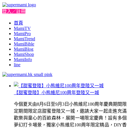
登入／註冊
首頁
MamiTV
MamiPro
MamiTrend
MamiBible
MamiBlog
MamiShop
MamiInfo
line
【甜蜜登陸】小熊維尼100周年登陸又一城
今個夏天由8月6日至9月3日小熊維尼100周年慶典期間限
定期間限定店甜蜜登陸又一城，邀請大家一起走進充滿
歡樂與童心的百畝森林，展開一場限定慶典！設有多個
夢幻打卡場景，獨家小熊維尼100周年限定精品，DIY香