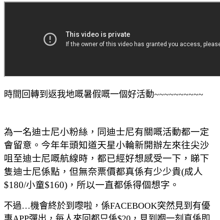
時間回轉到返我地嘅暑假嘅一個好活動~~~~~~~~~~
為一名迪士尼小粉絲，同迪士尼有關嘅活動都一定
會留意。今年年頭知道天星小輪新開辦左來往尖沙
咀至迪士尼嘅航線時，都已經好想感受一下，睇下
隻迪士尼係點，但無奈票價都真係有少少貴(成人
$180/小童$160)，所以一直都係得個想字。
不過…機會終於到嚟啦，係FACEBOOK突然見到有優
惠APP彈出，每人來回都只係$20，見到嗰一刻真係即