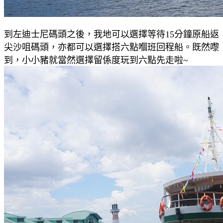
到左迪士尼碼頭之後，我地可以選擇等待15分鐘原船返
尖沙咀碼頭，亦都可以選擇搭六點嗰班回程船。既然嚟
到，小小豬就當然選擇留係度玩到六點先走啦~