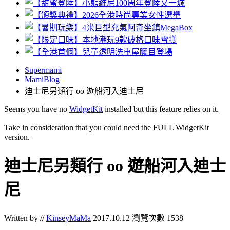
Supermami
MamiBlog
迪士尼另類行 oo 遊船河入迪士尼
Seems you have no
WidgetKit
installed but this feature relies on it.
Take in consideration that you could need the FULL WidgetKit
version.
迪士尼另類行 oo 遊船河入迪士
尼
Written by //
KinseyMaMa
2017.10.12
瀏覽次數 1538