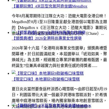
【暑期玩樂】4米巨型充氣阿奇坐鎮MegaBox
今年8月萬眾期待汪汪隊立大功：恐龍大電影全港公映！
MegaBox於8月1至31日隆重呈獻全港首個以電影為主題
的【MegaBox x《汪汪隊立大功：恐龍大電影》暑期玩
樂站】！4米的電影主題巨型充氣警犬阿奇（Chase）...
【頒獎典禮】2026全港時尚專業女性選舉
2026年第十六屆「全港時尚專業女性選舉」頒獎典禮暨
閉幕禮，於日前圓滿結束，本屆選舉以「琥珀如美．聚
煥城光」為主題，經過獨立專業評審團的嚴格甄選，最
終誕生7位兼具卓越實力與社會責任感的得獎者......
【限定口味】本地潮玩9款破格口味雪糕
夏日炎炎當然要食返杯涼透心嘅雪糕～由即日起至8月19
日，利園區帶比大家一個最浮誇港味雪糕派對，於希慎
廣場中庭港味雪糕街，場內獨家聯乘本地創意雪糕店，
大玩9款創意口味！每款極具港味的雪糕體驗！