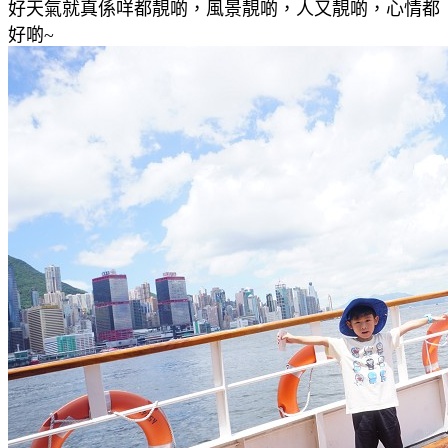
好天氣就真係咩都靚啲，風景靚啲，人又靚啲，心情都
好啲~