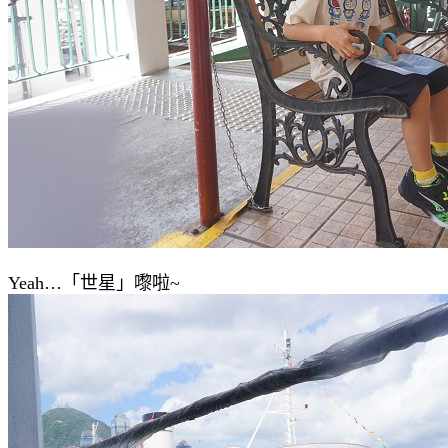
Yeah…「世星」嚟啦~