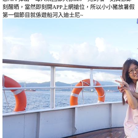
刻醒晒，當然即刻開APP上網搶位，所以小小豬放暑假
第一個節目就係遊船河入迪士尼~