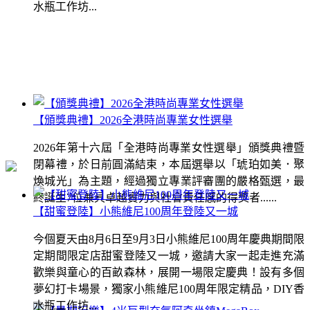
水瓶工作坊...
【頒獎典禮】2026全港時尚專業女性選舉
2026年第十六屆「全港時尚專業女性選舉」頒獎典禮暨
閉幕禮，於日前圓滿結束，本屆選舉以「琥珀如美．聚
煥城光」為主題，經過獨立專業評審團的嚴格甄選，最
終誕生7位兼具卓越實力與社會責任感的得獎者......
【甜蜜登陸】小熊維尼100周年登陸又一城
今個夏天由8月6日至9月3日小熊維尼100周年慶典期間限
定期間限定店甜蜜登陸又一城，邀請大家一起走進充滿
歡樂與童心的百畝森林，展開一場限定慶典！設有多個
夢幻打卡場景，獨家小熊維尼100周年限定精品，DIY香
水瓶工作坊...