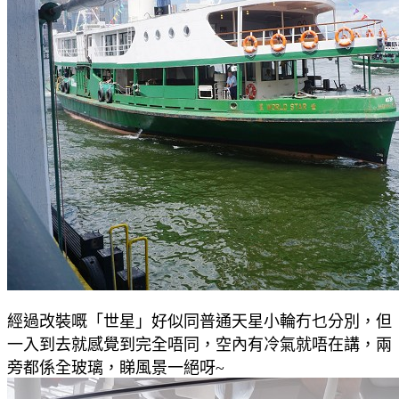
經過改裝嘅「世星」好似同普通天星小輪冇乜分別，但
一入到去就感覺到完全唔同，空內有冷氣就唔在講，兩
旁都係全玻璃，睇風景一絕呀~