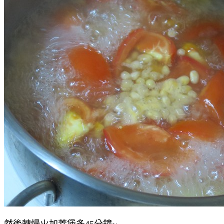
然後轉慢火加蓋煲多45分鐘~