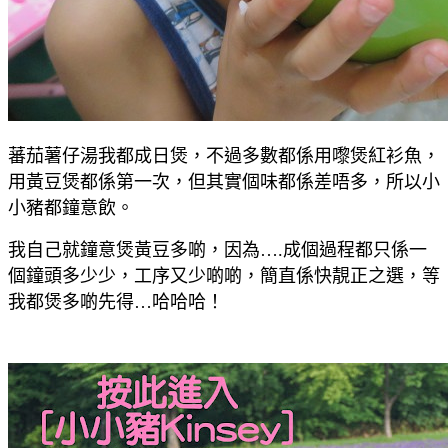
蕃茄薯仔湯我都成日煲，不過多數都係用嚟煲紅衫魚，
用黃豆煲都係第一次，但其實個味都係差唔多，所以小
小豬都鐘意飲。
我自己就鐘意煲黃豆多啲，因為….成個過程都只係一
個鐘頭多少少，工序又少啲啲，簡直係快靚正之選，等
我都煲多啲先得…哈哈哈
！