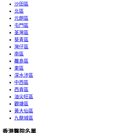
沙田區
北區
元朗區
屯門區
荃灣區
葵青區
灣仔區
南區
離島區
東區
深水涉區
中西區
西貢區
油尖旺區
觀塘區
黃大仙區
九龍城區
香港醫院名單