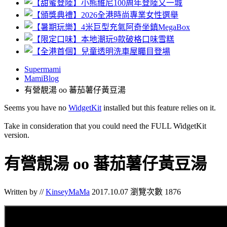
Supermami
MamiBlog
有營靚湯 oo 蕃茄薯仔黃豆湯
Seems you have no
WidgetKit
installed but this feature relies on it.
Take in consideration that you could need the FULL WidgetKit
version.
有營靚湯 oo 蕃茄薯仔黃豆湯
Written by //
KinseyMaMa
2017.10.07
瀏覽次數 1876