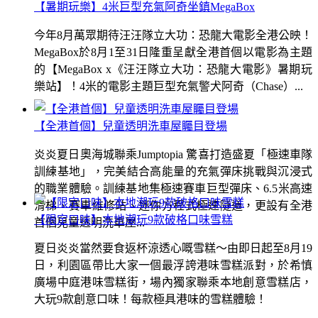
【暑期玩樂】4米巨型充氣阿奇坐鎮MegaBox
今年8月萬眾期待汪汪隊立大功：恐龍大電影全港公映！
MegaBox於8月1至31日隆重呈獻全港首個以電影為主題
的【MegaBox x《汪汪隊立大功：恐龍大電影》暑期玩
樂站】！4米的電影主題巨型充氣警犬阿奇（Chase）...
【全港首個】兒童透明洗車屋矚目登場
炎炎夏日奧海城聯乘Jumptopia 驚喜打造盛夏「極速車隊
訓練基地」，完美結合高能量的充氣彈床挑戰與沉浸式
的職業體驗。訓練基地集極速賽車巨型彈床、6.5米高速
滑梯、賽車維修站、迷你方程式極速隧道，更設有全港
【限定口味】本地潮玩9款破格口味雪糕
首個兒童透明洗車屋...
夏日炎炎當然要食返杯涼透心嘅雪糕～由即日起至8月19
日，利園區帶比大家一個最浮誇港味雪糕派對，於希慎
廣場中庭港味雪糕街，場內獨家聯乘本地創意雪糕店，
大玩9款創意口味！每款極具港味的雪糕體驗！