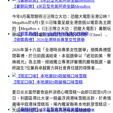
【暑期玩樂】4米巨型充氣阿奇坐鎮MegaBox
今年8月萬眾期待汪汪隊立大功：恐龍大電影全港公映！
MegaBox於8月1至31日隆重呈獻全港首個以電影為主題
的【MegaBox x《汪汪隊立大功：恐龍大電影》暑期玩
樂站】！4米的電影主題巨型充氣警犬阿奇（Chase）...
【頒獎典禮】2026全港時尚專業女性選舉
2026年第十六屆「全港時尚專業女性選舉」頒獎典禮暨
閉幕禮，於日前圓滿結束，本屆選舉以「琥珀如美．聚
煥城光」為主題，經過獨立專業評審團的嚴格甄選，最
終誕生7位兼具卓越實力與社會責任感的得獎者......
【限定口味】本地潮玩9款破格口味雪糕
夏日炎炎當然要食返杯涼透心嘅雪糕～由即日起至8月19
日，利園區帶比大家一個最浮誇港味雪糕派對，於希慎
廣場中庭港味雪糕街，場內獨家聯乘本地創意雪糕店，
大玩9款創意口味！每款極具港味的雪糕體驗！