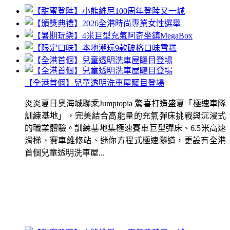
【全港首個】兒童透明洗車屋矚目登場
炎炎夏日奧海城聯乘Jumptopia 驚喜打造盛夏「極速車隊
訓練基地」，完美結合高能量的充氣彈床挑戰與沉浸式
的職業體驗。訓練基地集極速賽車巨型彈床、6.5米高速
滑梯、賽車維修站、迷你方程式極速隧道，更設有全港
首個兒童透明洗車屋...