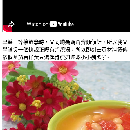
早幾日等接放學時，又同啲媽媽齊齊傾傾計，所以我又
學識煲一個快靚正嘅有營靚湯，所以即刻去買材料煲俾
依個蕃茄薯仔黃豆湯俾骨瘦如柴嘅小小豬飲啦~