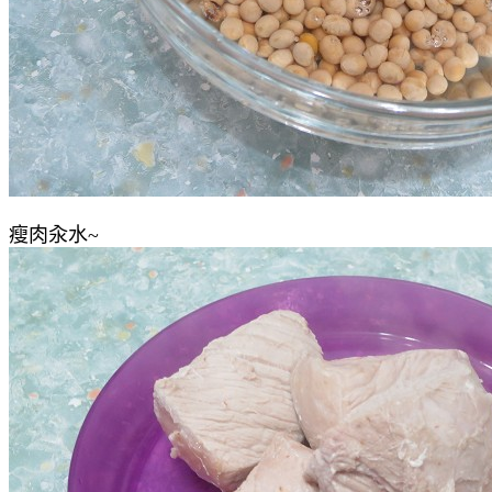
瘦肉汆水~