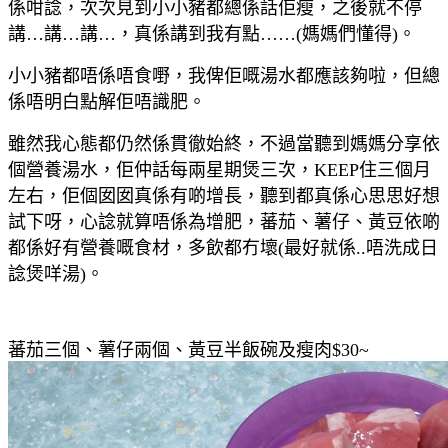
係咁諗，次次見到小小豬都總係話佢瘦，之後就不停
講…講…講…，真係講到我有點……(媽媽們懂得)。
小小豬都唔係唔食嘢，我俾佢嘅湯水都應該夠啦，但總
係唔明白點解佢唔識肥。
雖然我心態都仍然係貫徹始終，不過當聽到媽媽分享依
個營養湯水，佢仲話每兩星期煲三次，KEEP住三個月
左右，佢個囡囡真係有啲增長，聽到都真係心思思好想
試下呀，心諗就算唔係為增肥，蕃茄、薯仔、黃豆依啲
都係好有營養嘅食材，多飲都冇壞(最好就係..唔洗成日
諗煲咩湯)。
蕃茄三個、薯仔兩個、黃豆半飯碗及瘦肉$30~