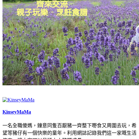
KinseyMaMa
一名全職傻媽，鐘意同隻百厭豬一齊整下嘢食又周圍去玩，希
望等豬仔有一個快樂的童年。利用網誌記錄我們這一家嘅生活