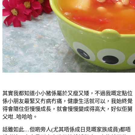
其實我都知道小小豬係屬於又瘦又矮，不過我嘅定點位
係小朋友最緊又冇病冇痛，健康生活就可以，我始終覺
得會隨住佢慢慢成長，就會慢慢變成得高大，好似佢舅
父咁..哈哈哈。
話雖如此…但啲旁人(尤其唔係成日見嘅家族成員)都唔