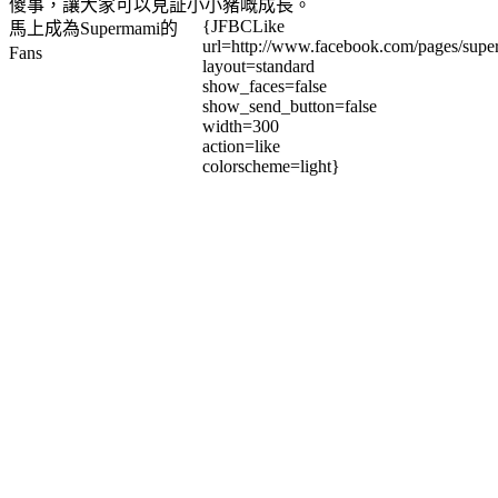
傻事，讓大家可以見証小小豬嘅成長。
{JFBCLike
馬上成為Supermami的
url=http://www.facebook.com/pages/su
Fans
layout=standard
show_faces=false
show_send_button=false
width=300
action=like
colorscheme=light}