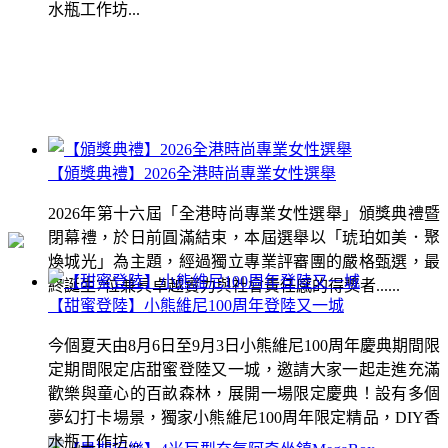
水瓶工作坊...
【頒獎典禮】2026全港時尚專業女性選舉
2026年第十六屆「全港時尚專業女性選舉」頒獎典禮暨
閉幕禮，於日前圓滿結束，本屆選舉以「琥珀如美．聚
煥城光」為主題，經過獨立專業評審團的嚴格甄選，最
終誕生7位兼具卓越實力與社會責任感的得獎者......
【甜蜜登陸】小熊維尼100周年登陸又一城
今個夏天由8月6日至9月3日小熊維尼100周年慶典期間限
定期間限定店甜蜜登陸又一城，邀請大家一起走進充滿
歡樂與童心的百畝森林，展開一場限定慶典！設有多個
夢幻打卡場景，獨家小熊維尼100周年限定精品，DIY香
水瓶工作坊...