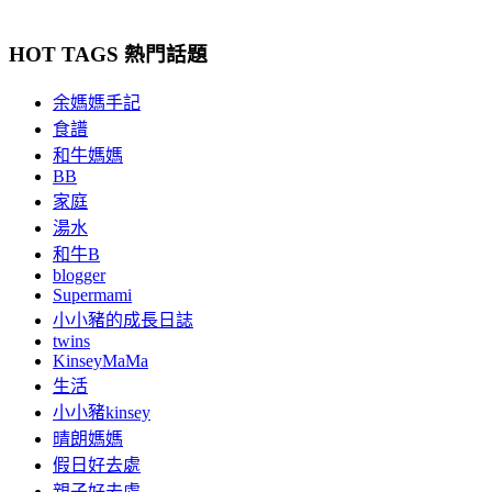
HOT TAGS 熱門話題
余媽媽手記
食譜
和牛媽媽
BB
家庭
湯水
和牛B
blogger
Supermami
小小豬的成長日誌
twins
KinseyMaMa
生活
小小豬kinsey
晴朗媽媽
假日好去處
親子好去處