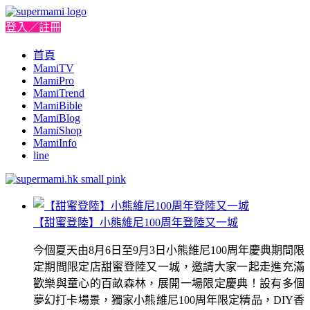
登入／註冊
首頁
MamiTV
MamiPro
MamiTrend
MamiBible
MamiBlog
MamiShop
MamiInfo
line
【甜蜜登陸】小熊維尼100周年登陸又一城
今個夏天由8月6日至9月3日小熊維尼100周年慶典期間限
定期間限定店甜蜜登陸又一城，邀請大家一起走進充滿
歡樂與童心的百畝森林，展開一場限定慶典！設有多個
夢幻打卡場景，獨家小熊維尼100周年限定精品，DIY香