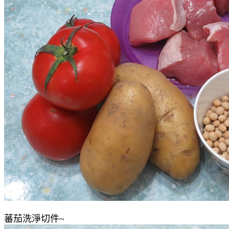
蕃茄洗淨切件~