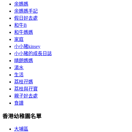
余媽媽
余媽媽手記
假日好去處
和牛B
和牛媽媽
家庭
小小豬kinsey
小小豬的成長日誌
晴朗媽媽
湯水
生活
荔枝孖媽
荔枝與孖寶
親子好去處
食譜
香港幼稚園名單
大埔區