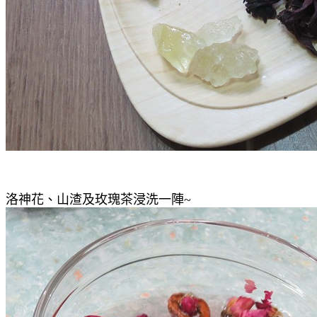
洛神花
、山渣及玫瑰茶浸洗一陣~