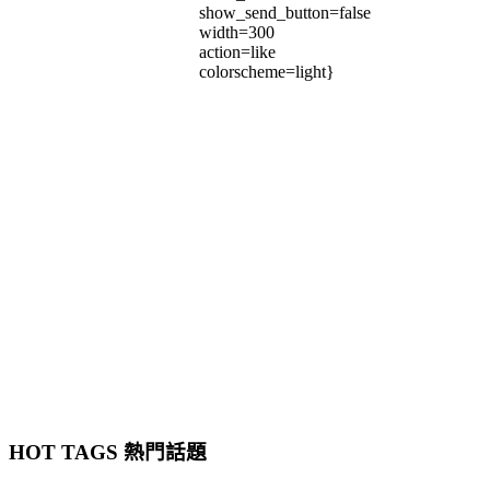
show_send_button=false
width=300
action=like
colorscheme=light}
HOT TAGS 熱門話題