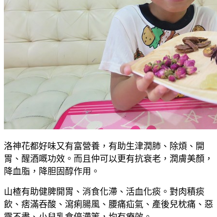
洛神花都好味又有富營養，有助生津潤肺、除煩、開
胃、醒酒嘅功效。而且仲可以更有抗衰老，潤膚美顏，
降血脂，降胆固醇作用。
山楂有助健脾開胃、消食化滯、活血化痰。對肉積痰
飲、痞滿吞酸、瀉痢腸風、腰痛疝氣、產後兒枕痛、惡
露不盡、小兒乳食停滯等，均有療效。