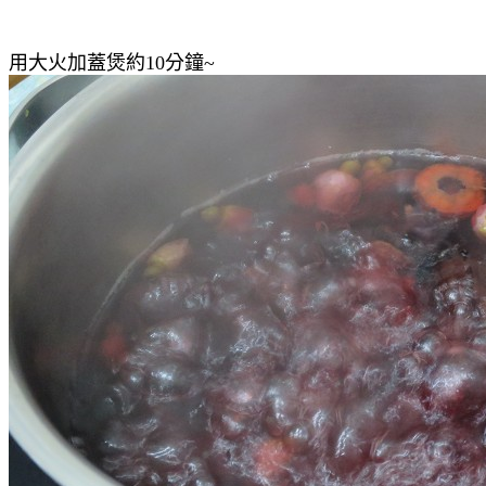
用大火加蓋煲約10分鐘~