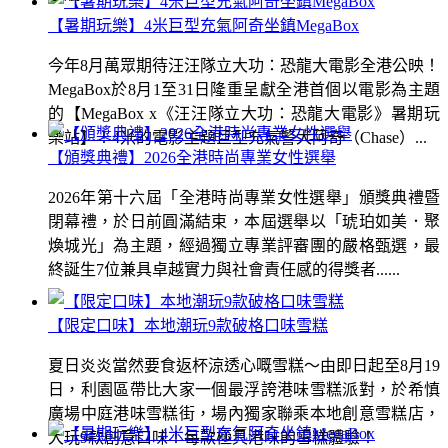
【暑期玩樂】4米巨型充氣阿奇坐鎮MegaBox
今年8月萬眾期待汪汪隊立大功：恐龍大電影全港公映！
MegaBox於8月1至31日隆重呈獻全港首個以電影為主題
的【MegaBox x《汪汪隊立大功：恐龍大電影》暑期玩
樂站】！4米的電影主題巨型充氣警犬阿奇（Chase）...
【頒獎典禮】2026全港時尚專業女性選舉
2026年第十六屆「全港時尚專業女性選舉」頒獎典禮暨
閉幕禮，於日前圓滿結束，本屆選舉以「琥珀如美．聚
煥城光」為主題，經過獨立專業評審團的嚴格甄選，最
終誕生7位兼具卓越實力與社會責任感的得獎者......
【限定口味】本地潮玩9款破格口味雪糕
夏日炎炎當然要食返杯涼透心嘅雪糕～由即日起至8月19
日，利園區帶比大家一個最浮誇港味雪糕派對，於希慎
廣場中庭港味雪糕街，場內獨家聯乘本地創意雪糕店，
大玩9款創意口味！每款極具港味的雪糕體驗！