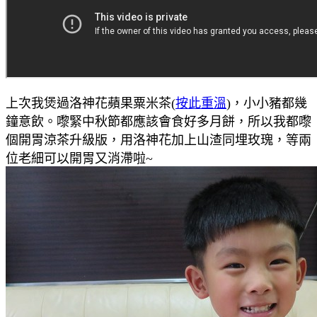
上次我煲過洛神花蘋果粟米茶(
按此重溫
)，小小豬都幾
鐘意飲。嚟緊中秋節都應該會食好多月餅，所以我都嚟
個開胃涼茶升級版，用洛神花加上山渣同埋玫瑰，等兩
位老細可以開胃又消滯啦~