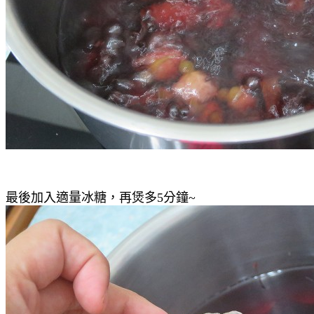
最後加入適量冰糖
，再煲多5分鐘~