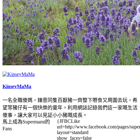
KinseyMaMa
一名全職傻媽，鐘意同隻百厭豬一齊整下嘢食又周圍去玩，希
望等豬仔有一個快樂的童年。利用網誌記錄我們這一家嘅生活
傻事，讓大家可以見証小小豬嘅成長。
{JFBCLike
馬上成為Supermami的
url=http://www.facebook.com/pages/su
Fans
layout=standard
show_faces=false