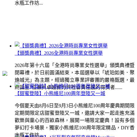
水瓶工作坊...
【頒獎典禮】2026全港時尚專業女性選舉
2026年第十六屆「全港時尚專業女性選舉」頒獎典禮暨
閉幕禮，於日前圓滿結束，本屆選舉以「琥珀如美．聚
煥城光」為主題，經過獨立專業評審團的嚴格甄選，最
終誕生7位兼具卓越實力與社會責任感的得獎者......
【甜蜜登陸】小熊維尼100周年登陸又一城
今個夏天由8月6日至9月3日小熊維尼100周年慶典期間限
定期間限定店甜蜜登陸又一城，邀請大家一起走進充滿
歡樂與童心的百畝森林，展開一場限定慶典！設有多個
夢幻打卡場景，獨家小熊維尼100周年限定精品，DIY香
水瓶工作坊...