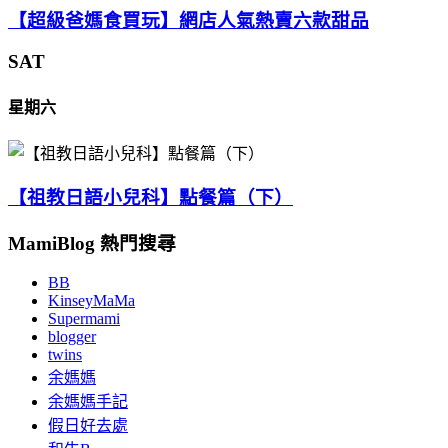
【超級爸媽食買玩】網店人氣熱賣六款甜品
SAT
星期六
【祖教日語小兒科】點餐篇（下）
MamiBlog 熱門搜尋
BB
KinseyMaMa
Supermami
blogger
twins
余媽媽
余媽媽手記
假日好去處