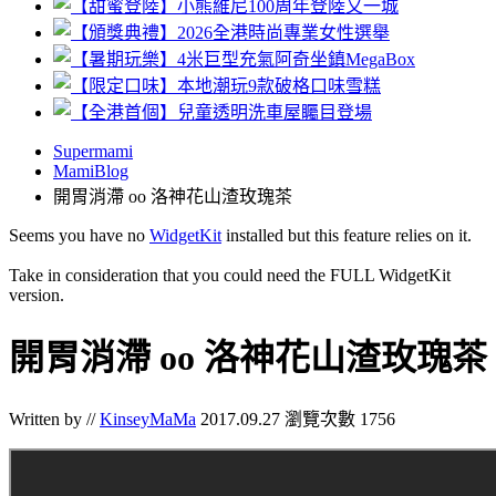
Supermami
MamiBlog
開胃消滯 oo 洛神花山渣玫瑰茶
Seems you have no
WidgetKit
installed but this feature relies on it.
Take in consideration that you could need the FULL WidgetKit
version.
開胃消滯 oo 洛神花山渣玫瑰茶
Written by //
KinseyMaMa
2017.09.27
瀏覽次數 1756