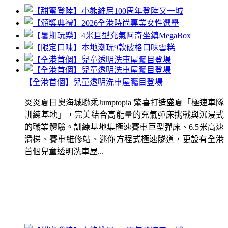
【全港首個】兒童透明洗車屋矚目登場
炎炎夏日奧海城聯乘Jumptopia 驚喜打造盛夏「極速車隊
訓練基地」，完美結合高能量的充氣彈床挑戰與沉浸式
的職業體驗。訓練基地集極速賽車巨型彈床、6.5米高速
滑梯、賽車維修站、迷你方程式極速隧道，更設有全港
首個兒童透明洗車屋...