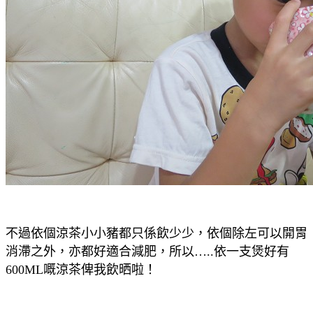
不過依個涼茶小小豬都只係飲少少，依個除左可以開胃
消滯之外，亦都好適合減肥，所以…..依一支煲好有
600ML嘅涼茶俾我飲晒啦！