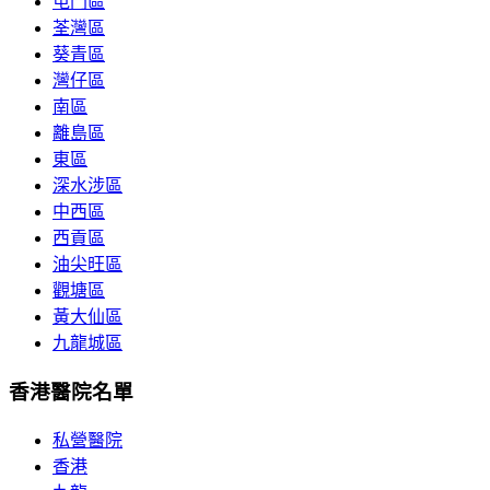
屯門區
荃灣區
葵青區
灣仔區
南區
離島區
東區
深水涉區
中西區
西貢區
油尖旺區
觀塘區
黃大仙區
九龍城區
香港醫院名單
私營醫院
香港