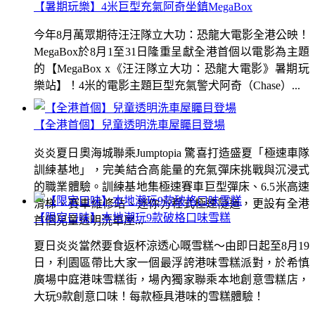
【暑期玩樂】4米巨型充氣阿奇坐鎮MegaBox
今年8月萬眾期待汪汪隊立大功：恐龍大電影全港公映！
MegaBox於8月1至31日隆重呈獻全港首個以電影為主題
的【MegaBox x《汪汪隊立大功：恐龍大電影》暑期玩
樂站】！4米的電影主題巨型充氣警犬阿奇（Chase）...
【全港首個】兒童透明洗車屋矚目登場
炎炎夏日奧海城聯乘Jumptopia 驚喜打造盛夏「極速車隊
訓練基地」，完美結合高能量的充氣彈床挑戰與沉浸式
的職業體驗。訓練基地集極速賽車巨型彈床、6.5米高速
滑梯、賽車維修站、迷你方程式極速隧道，更設有全港
【限定口味】本地潮玩9款破格口味雪糕
首個兒童透明洗車屋...
夏日炎炎當然要食返杯涼透心嘅雪糕～由即日起至8月19
日，利園區帶比大家一個最浮誇港味雪糕派對，於希慎
廣場中庭港味雪糕街，場內獨家聯乘本地創意雪糕店，
大玩9款創意口味！每款極具港味的雪糕體驗！