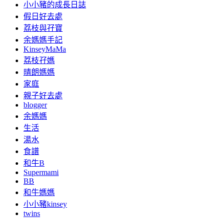
小小豬的成長日誌
假日好去處
荔枝與孖寶
余媽媽手記
KinseyMaMa
荔枝孖媽
晴朗媽媽
家庭
親子好去處
blogger
余媽媽
生活
湯水
食譜
和牛B
Supermami
BB
和牛媽媽
小小豬kinsey
twins