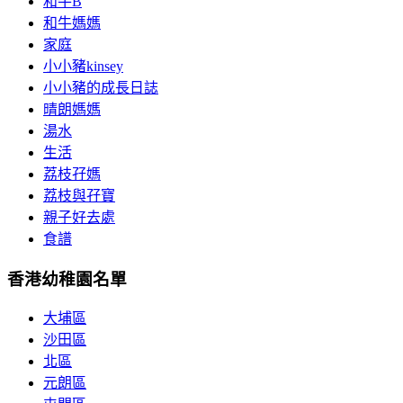
和牛B
和牛媽媽
家庭
小小豬kinsey
小小豬的成長日誌
晴朗媽媽
湯水
生活
荔枝孖媽
荔枝與孖寶
親子好去處
食譜
香港幼稚園名單
大埔區
沙田區
北區
元朗區