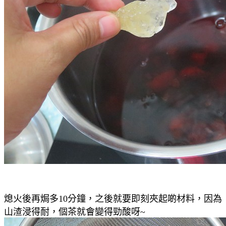
熄火後再焗多10分鐘
，之後就要即刻夾起啲材料，因為
山渣浸得耐，個茶就會變得勁酸呀~