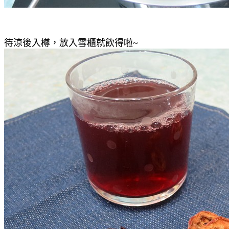
待涼後入樽，放入雪櫃就飲得啦~