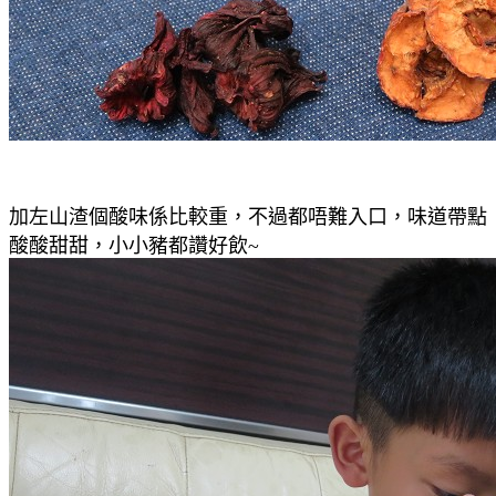
加左山渣個酸味係比較重，不過都唔難入口，味道帶點
酸酸甜甜，小小豬都讚好飲~