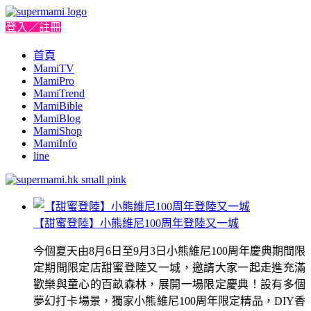
登入／註冊
首頁
MamiTV
MamiPro
MamiTrend
MamiBible
MamiBlog
MamiShop
MamiInfo
line
【甜蜜登陸】小熊維尼100周年登陸又一城
今個夏天由8月6日至9月3日小熊維尼100周年慶典期間限
定期間限定店甜蜜登陸又一城，邀請大家一起走進充滿
歡樂與童心的百畝森林，展開一場限定慶典！設有多個
夢幻打卡場景，獨家小熊維尼100周年限定精品，DIY香