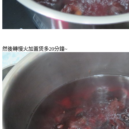
然後轉慢火加蓋煲多20分鐘~