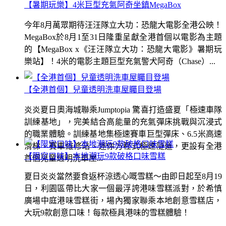
【暑期玩樂】4米巨型充氣阿奇坐鎮MegaBox
今年8月萬眾期待汪汪隊立大功：恐龍大電影全港公映！
MegaBox於8月1至31日隆重呈獻全港首個以電影為主題
的【MegaBox x《汪汪隊立大功：恐龍大電影》暑期玩
樂站】！4米的電影主題巨型充氣警犬阿奇（Chase）...
【全港首個】兒童透明洗車屋矚目登場
炎炎夏日奧海城聯乘Jumptopia 驚喜打造盛夏「極速車隊
訓練基地」，完美結合高能量的充氣彈床挑戰與沉浸式
的職業體驗。訓練基地集極速賽車巨型彈床、6.5米高速
滑梯、賽車維修站、迷你方程式極速隧道，更設有全港
【限定口味】本地潮玩9款破格口味雪糕
首個兒童透明洗車屋...
夏日炎炎當然要食返杯涼透心嘅雪糕～由即日起至8月19
日，利園區帶比大家一個最浮誇港味雪糕派對，於希慎
廣場中庭港味雪糕街，場內獨家聯乘本地創意雪糕店，
大玩9款創意口味！每款極具港味的雪糕體驗！