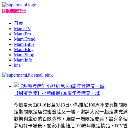
登入／註冊
首頁
MamiTV
MamiPro
MamiTrend
MamiBible
MamiBlog
MamiShop
MamiInfo
line
【甜蜜登陸】小熊維尼100周年登陸又一城
今個夏天由8月6日至9月3日小熊維尼100周年慶典期間限
定期間限定店甜蜜登陸又一城，邀請大家一起走進充滿
歡樂與童心的百畝森林，展開一場限定慶典！設有多個
夢幻打卡場景，獨家小熊維尼100周年限定精品，DIY香