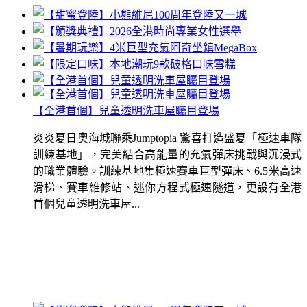
【全港首個】兒童透明洗車屋矚目登場
炎炎夏日奧海城聯乘Jumptopia 驚喜打造盛夏「極速車隊
訓練基地」，完美結合高能量的充氣彈床挑戰與沉浸式
的職業體驗。訓練基地集極速賽車巨型彈床、6.5米高速
滑梯、賽車維修站、迷你方程式極速隧道，更設有全港
首個兒童透明洗車屋...