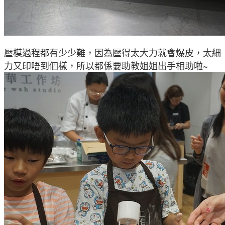
壓模過程都有少少難
，因為壓得太大力就會爆皮
，太細
力又印唔到個樣
，所以都係要助教姐姐出手相助啦~