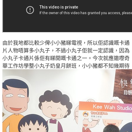
由於我地都比較少俾小小豬睇電視，所以佢認識嘅卡通
片人物唔算多小丸子，不過小丸子佢就一定認識，因為
小丸子卡通片係佢有睇開嘅卡通之一。今次就應邀嚟奇
華工作坊學整小丸子奶皇月餅班，小小豬都不知幾期待