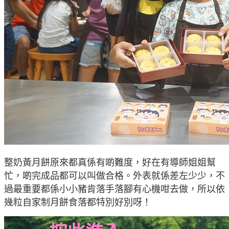
整奶黃月餅原來都真係有啲難度，好在有導師姐姐幫
忙，啲完成品都可以叫做合格。外表就係差左少少
，不
過最重要都係小小豬肯落手落腳有心機咁去做
，所以依
幾粒自家制月餅食落都特別好別呀！