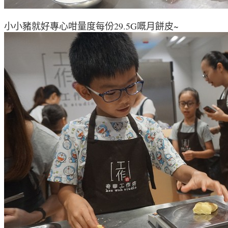
小小豬就好專心咁量度每份
29.5G嘅月餅
皮~