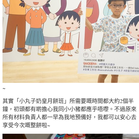
~
其實「小丸子奶皇月餅班」所需要嘅時間都大約2個半
鐘，初頭都有啲擔心我同小小豬都應乎唔嚟。不過原來
所有材料負責人都一早為我地預備好，我都可以安心去
享受今次嘅整餅啦~