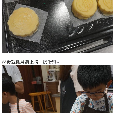
然後就係月餅上掃一層蛋漿~