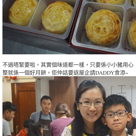
不過唔緊要啦
，其實個味道都一樣
，只要係小小豬用心
整就係一個好月餅
，佢仲話要返屋企請DADDY食添
~