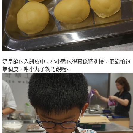
奶皇餡包入餅皮中
，小小豬
包得真係特別慢
，佢話怕包
爛個皮
，咁
小丸子就唔靚哦~