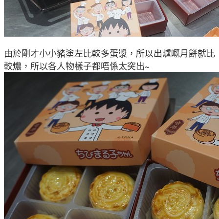
由於剛才小小豬塗左比較多
蛋漿
，所以出爐嘅月餅就比
較
燶
，所以各人物樣子都唔係太突出
~