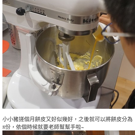
小小豬搓個月餅皮又好似幾好
，
之後就可以將餅皮分為
8份，依個時候就要老師幫幫手啦~