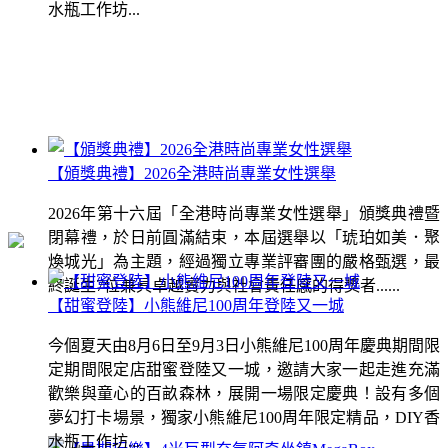
水瓶工作坊...
【頒獎典禮】2026全港時尚專業女性選舉
2026年第十六屆「全港時尚專業女性選舉」頒獎典禮暨
閉幕禮，於日前圓滿結束，本屆選舉以「琥珀如美．聚
煥城光」為主題，經過獨立專業評審團的嚴格甄選，最
終誕生7位兼具卓越實力與社會責任感的得獎者......
【甜蜜登陸】小熊維尼100周年登陸又一城
今個夏天由8月6日至9月3日小熊維尼100周年慶典期間限
定期間限定店甜蜜登陸又一城，邀請大家一起走進充滿
歡樂與童心的百畝森林，展開一場限定慶典！設有多個
夢幻打卡場景，獨家小熊維尼100周年限定精品，DIY香
水瓶工作坊...