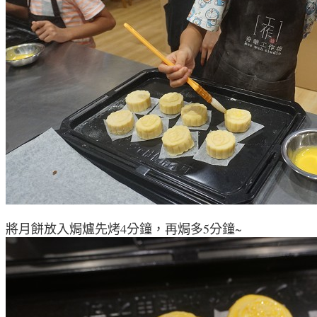
將月餅放入焗爐先烤4分鐘
，
再焗多5分鐘~