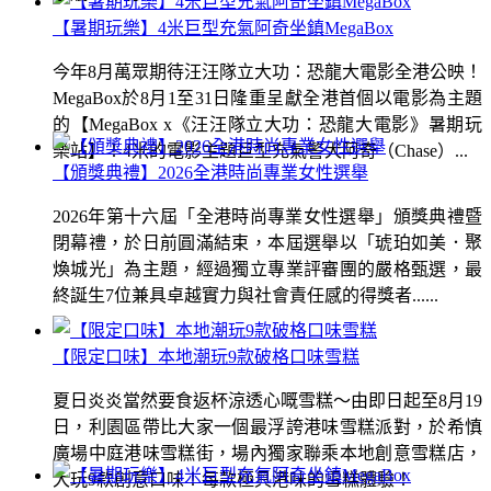
【暑期玩樂】4米巨型充氣阿奇坐鎮MegaBox
今年8月萬眾期待汪汪隊立大功：恐龍大電影全港公映！
MegaBox於8月1至31日隆重呈獻全港首個以電影為主題
的【MegaBox x《汪汪隊立大功：恐龍大電影》暑期玩
樂站】！4米的電影主題巨型充氣警犬阿奇（Chase）...
【頒獎典禮】2026全港時尚專業女性選舉
2026年第十六屆「全港時尚專業女性選舉」頒獎典禮暨
閉幕禮，於日前圓滿結束，本屆選舉以「琥珀如美．聚
煥城光」為主題，經過獨立專業評審團的嚴格甄選，最
終誕生7位兼具卓越實力與社會責任感的得獎者......
【限定口味】本地潮玩9款破格口味雪糕
夏日炎炎當然要食返杯涼透心嘅雪糕～由即日起至8月19
日，利園區帶比大家一個最浮誇港味雪糕派對，於希慎
廣場中庭港味雪糕街，場內獨家聯乘本地創意雪糕店，
大玩9款創意口味！每款極具港味的雪糕體驗！