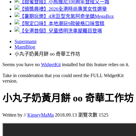
Supermami
MamiBlog
小丸子奶黃月餅 oo 奇華工作坊
Seems you have no
WidgetKit
installed but this feature relies on it.
Take in consideration that you could need the FULL WidgetKit
version.
小丸子奶黃月餅 oo 奇華工作坊
Written by //
KinseyMaMa
2018.09.13
瀏覽次數 1525