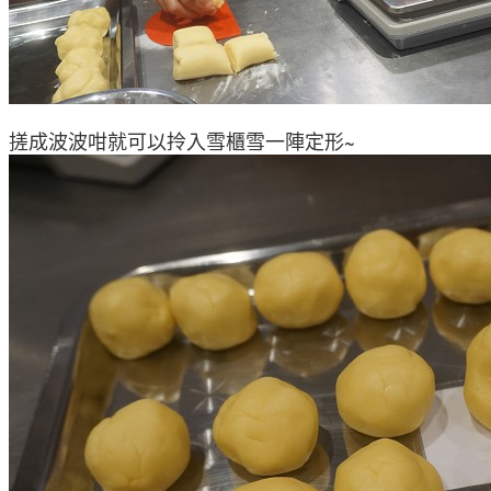
搓成波波咁就可以拎入雪櫃雪一陣定形~