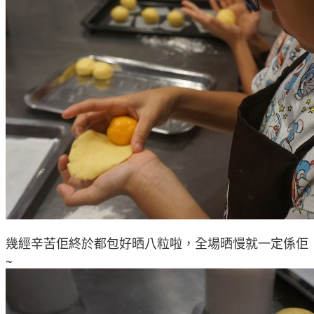
幾經辛苦佢終於都包好晒八粒啦，
全場晒慢就一定係佢
~