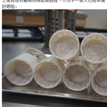
之後就嚟到最期待嘅壓模過程
，
小丸子一家人已經準備
好晒啦~