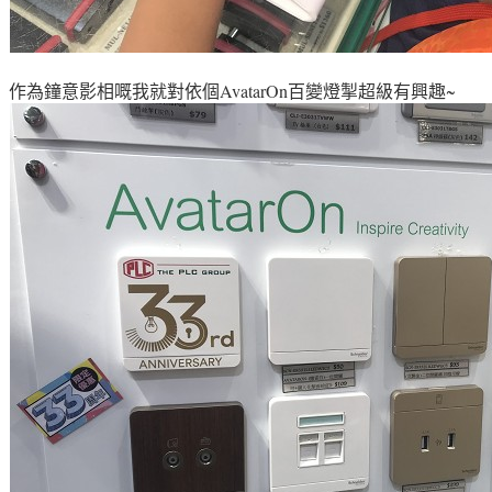
作為鐘意影相嘅我就對依個AvatarOn百變燈掣超級有興趣~