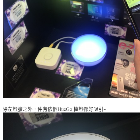
除左
燈膽之外
，仲有依個
HueGo 檯燈都好吸引~