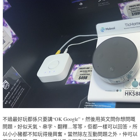
不過最好玩都係只要講
“OK Google”，然後用英文問你想問嘅
問題
，好似
天氣、串字
、翻釋....等等
，佢都一樣可以回答
，所
以小小豬都不知玩得幾興奮
。當然除左互動問題之外
，仲可以