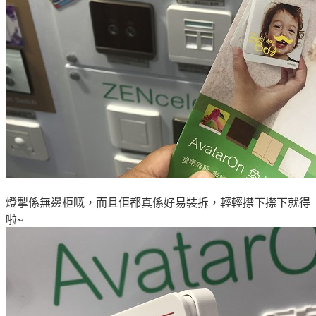
燈掣係無邊柜嘅
，而且佢都真係
好易裝拆
，輕
輕
㩒下㩒下就得
啦~