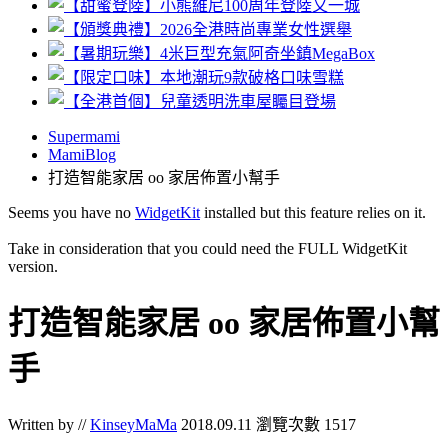
Supermami
MamiBlog
打造智能家居 oo 家居佈置小幫手
Seems you have no
WidgetKit
installed but this feature relies on it.
Take in consideration that you could need the FULL WidgetKit
version.
打造智能家居 oo 家居佈置小幫
手
Written by //
KinseyMaMa
2018.09.11
瀏覽次數 1517