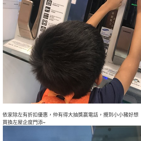
依家除左有折扣優惠
，仲有得大抽獎嬴電話
，攪到小小豬好想
買換左屋企度門添~