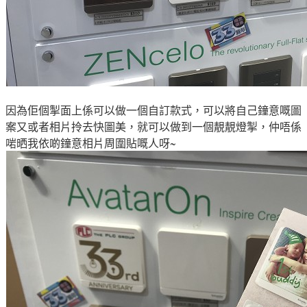
因為佢個
掣面上係可以做一個
自訂款式
，可以將自己鐘意嘅圖
案
又或者相片拎去
快圖美，就可以做到一個靚靚燈
掣
，仲唔係
啱晒我依啲鐘意相片周圍貼嘅人呀
~