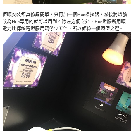
佢嘅安裝都真係超簡單
，只再加
一個Hue橋接器
，然後將
燈膽
改為
Hue專用的就可以用到
。
除左方便之外
，
Hue燈膽所用嘅
電力比傳統電燈膽用嘅係少五倍，所以都係一個環保之選
~