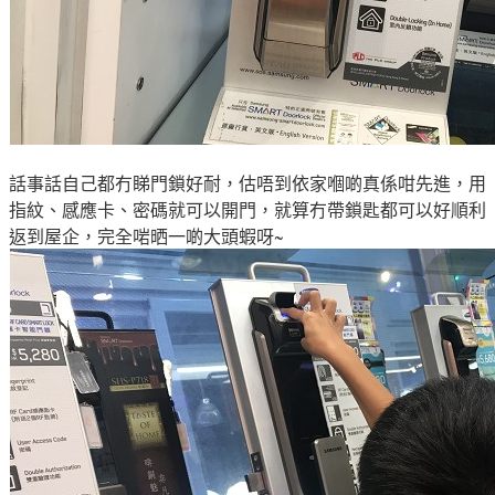
話事話自己都冇睇門鎖好耐
，估唔到依家嗰啲真係咁先進
，
用
指紋、感應卡、密碼就可以開門，就算冇帶鎖匙都可以好順利
返到屋企，完全啱晒一啲大頭蝦呀~