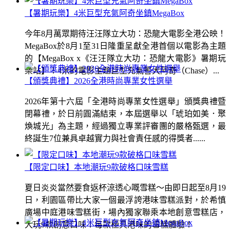
【暑期玩樂】4米巨型充氣阿奇坐鎮MegaBox
今年8月萬眾期待汪汪隊立大功：恐龍大電影全港公映！
MegaBox於8月1至31日隆重呈獻全港首個以電影為主題
的【MegaBox x《汪汪隊立大功：恐龍大電影》暑期玩
樂站】！4米的電影主題巨型充氣警犬阿奇（Chase）...
【頒獎典禮】2026全港時尚專業女性選舉
2026年第十六屆「全港時尚專業女性選舉」頒獎典禮暨
閉幕禮，於日前圓滿結束，本屆選舉以「琥珀如美．聚
煥城光」為主題，經過獨立專業評審團的嚴格甄選，最
終誕生7位兼具卓越實力與社會責任感的得獎者......
【限定口味】本地潮玩9款破格口味雪糕
夏日炎炎當然要食返杯涼透心嘅雪糕～由即日起至8月19
日，利園區帶比大家一個最浮誇港味雪糕派對，於希慎
廣場中庭港味雪糕街，場內獨家聯乘本地創意雪糕店，
大玩9款創意口味！每款極具港味的雪糕體驗！