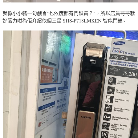
就係小小豬一句戲言"乜依度都有門鎖買
？
"
，所以
店員哥哥就
好落力咁為佢介紹依個
三星 SHS-P718LMKEN 智能門鎖~