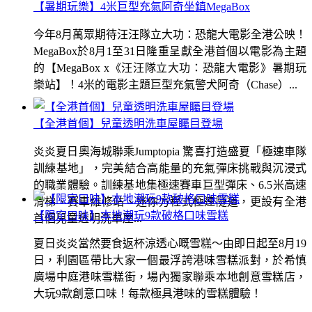
【暑期玩樂】4米巨型充氣阿奇坐鎮MegaBox
今年8月萬眾期待汪汪隊立大功：恐龍大電影全港公映！
MegaBox於8月1至31日隆重呈獻全港首個以電影為主題
的【MegaBox x《汪汪隊立大功：恐龍大電影》暑期玩
樂站】！4米的電影主題巨型充氣警犬阿奇（Chase）...
【全港首個】兒童透明洗車屋矚目登場
炎炎夏日奧海城聯乘Jumptopia 驚喜打造盛夏「極速車隊
訓練基地」，完美結合高能量的充氣彈床挑戰與沉浸式
的職業體驗。訓練基地集極速賽車巨型彈床、6.5米高速
滑梯、賽車維修站、迷你方程式極速隧道，更設有全港
【限定口味】本地潮玩9款破格口味雪糕
首個兒童透明洗車屋...
夏日炎炎當然要食返杯涼透心嘅雪糕～由即日起至8月19
日，利園區帶比大家一個最浮誇港味雪糕派對，於希慎
廣場中庭港味雪糕街，場內獨家聯乘本地創意雪糕店，
大玩9款創意口味！每款極具港味的雪糕體驗！