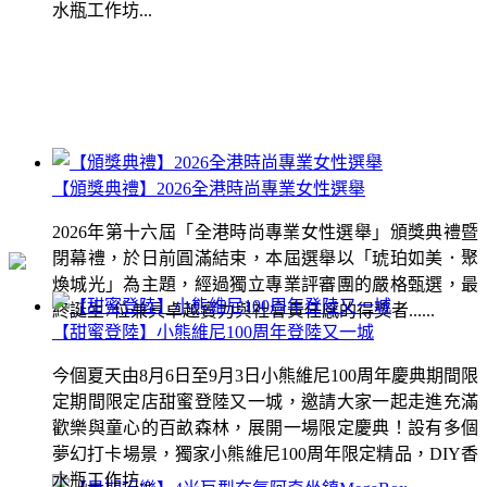
水瓶工作坊...
【頒獎典禮】2026全港時尚專業女性選舉
2026年第十六屆「全港時尚專業女性選舉」頒獎典禮暨
閉幕禮，於日前圓滿結束，本屆選舉以「琥珀如美．聚
煥城光」為主題，經過獨立專業評審團的嚴格甄選，最
終誕生7位兼具卓越實力與社會責任感的得獎者......
【甜蜜登陸】小熊維尼100周年登陸又一城
今個夏天由8月6日至9月3日小熊維尼100周年慶典期間限
定期間限定店甜蜜登陸又一城，邀請大家一起走進充滿
歡樂與童心的百畝森林，展開一場限定慶典！設有多個
夢幻打卡場景，獨家小熊維尼100周年限定精品，DIY香
水瓶工作坊...