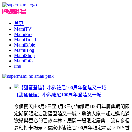
登入／註冊
首頁
MamiTV
MamiPro
MamiTrend
MamiBible
MamiBlog
MamiShop
MamiInfo
line
【甜蜜登陸】小熊維尼100周年登陸又一城
今個夏天由8月6日至9月3日小熊維尼100周年慶典期間限
定期間限定店甜蜜登陸又一城，邀請大家一起走進充滿
歡樂與童心的百畝森林，展開一場限定慶典！設有多個
夢幻打卡場景，獨家小熊維尼100周年限定精品，DIY香