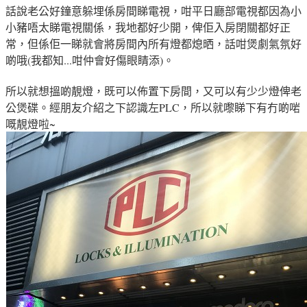
話說老公好鐘意躲埋係房間睇電視，咁平日廳部電視都因為小
小豬唔太睇電視關係
，
我地都好少開
，俾佢入房閉關都好正
常
，但係
佢一睇就會將房間內所有燈都熄晒
，話咁煲劇氣氛好
啲哦(我都知...咁仲會好傷眼睛添)
。
所以就想搵啲靚燈
，既可以
佈置下房
間
，又可以有少少燈俾老
公
煲碟
。
經朋友介紹之下認識左
PLC
，所以就嚟
睇下有冇啲啱
嘅靚燈啦~