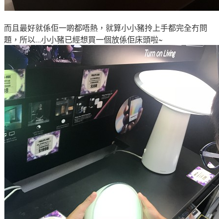
而且最好就係佢一啲都唔熱
，就算小小豬拎上手都完全冇問
題
，所以...小小豬已經想買一個放係佢床頭啦
~