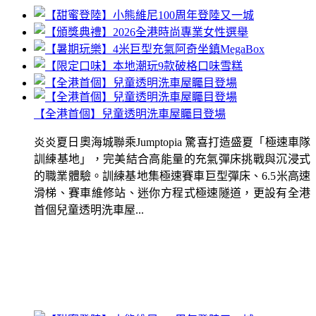
【全港首個】兒童透明洗車屋矚目登場
炎炎夏日奧海城聯乘Jumptopia 驚喜打造盛夏「極速車隊
訓練基地」，完美結合高能量的充氣彈床挑戰與沉浸式
的職業體驗。訓練基地集極速賽車巨型彈床、6.5米高速
滑梯、賽車維修站、迷你方程式極速隧道，更設有全港
首個兒童透明洗車屋...