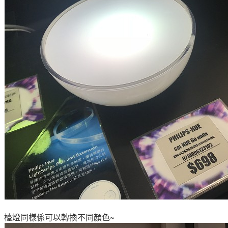
檯燈同樣係可以轉換不同顏色~