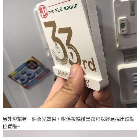
另外
燈掣有一個
柔光效果，咁係夜晚摸黑都可以輕易搵出燈掣
位置啦
~