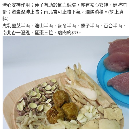
清心安神作用；蓮子有助於氣血循環，亦有養心安神、健脾補
腎；蜜棗潤肺止咳；南北杏可止咳下氣，潤燥消積。(網上資
料)
虎乳靈芝半両、淮山半両、麥冬半両、蓮子半両、百合半両、
南北杏一湯匙、蜜棗三粒、瘦肉約$35~