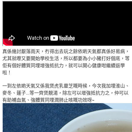
真係幾討厭落雨天
，冇得出去玩之餘
依啲天氣都真係好易病，
尤其就嚟又要開始學校生活
，
所以都要為小小豬打好個底
，等
佢有個好
體質同埋增強抵抗力，就可以開心健康咁繼續返學
啦
！
一到左依啲天氣又係我煲虎乳靈芝嘅時候
，今次我加埋
淮山、
麥冬
、
蓮子...等一齊煲靚湯
，除左可以
增強抵抗力之
，仲可以
有助補血氣、強體質同埋潤肺止咳嘅功效呀~