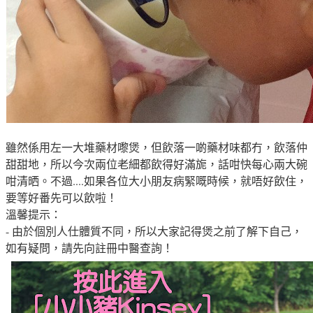
雖然係用左一大堆藥材嚟煲，但飲落一啲藥材味都冇，飲落仲
甜甜地，所以今次兩位老細都飲得好滿旎，話咁快每心兩大碗
咁清晒。不過....如果各位大小朋友病緊嘅時候，就唔好飲住，
要等好番先可以飲啦！
溫馨提示：
- 由於個別人仕體質不同，所以大家記得煲之前了解下自己，
如有疑問，請先向註冊中醫查詢！