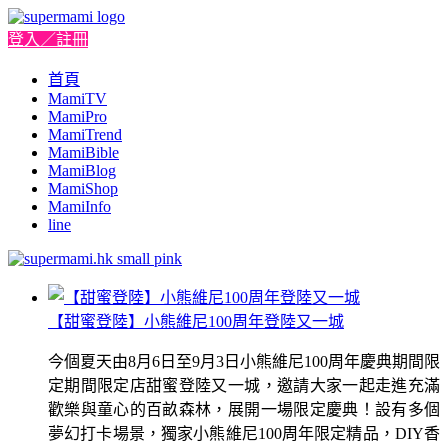
登入／註冊
首頁
MamiTV
MamiPro
MamiTrend
MamiBible
MamiBlog
MamiShop
MamiInfo
line
【甜蜜登陸】小熊維尼100周年登陸又一城
今個夏天由8月6日至9月3日小熊維尼100周年慶典期間限
定期間限定店甜蜜登陸又一城，邀請大家一起走進充滿
歡樂與童心的百畝森林，展開一場限定慶典！設有多個
夢幻打卡場景，獨家小熊維尼100周年限定精品，DIY香