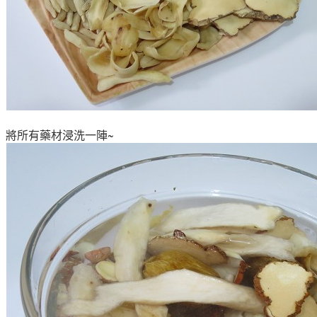
將所有藥材浸洗一陣~