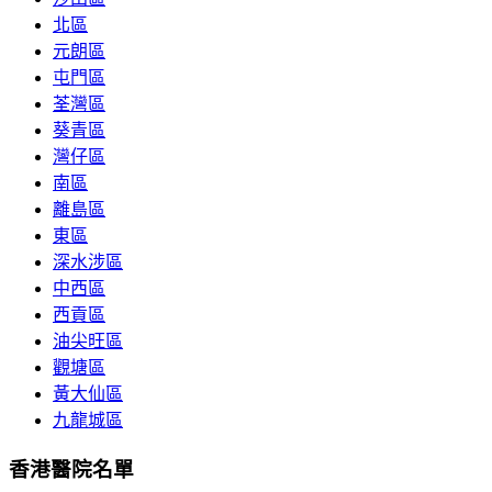
北區
元朗區
屯門區
荃灣區
葵青區
灣仔區
南區
離島區
東區
深水涉區
中西區
西貢區
油尖旺區
觀塘區
黃大仙區
九龍城區
香港醫院名單