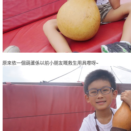
原來依一個葫
蘆係以前小朋友嘅救生用具嚟呀
~