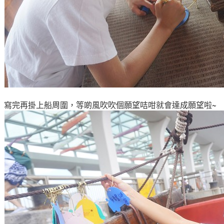
寫完再掛上船周圍
，等啲風吹吹個
願望咭咁就會達成
願望啦~