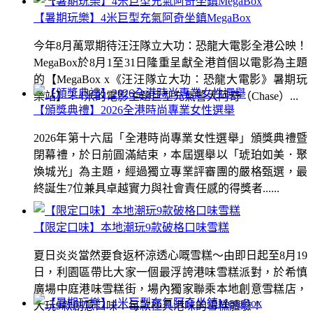
【暑期玩樂】4米巨型充氣阿奇坐鎮MegaBox
今年8月萬眾期待汪汪隊立大功：恐龍大電影全港公映！
MegaBox於8月1至31日隆重呈獻全港首個以電影為主題
的【MegaBox x《汪汪隊立大功：恐龍大電影》暑期玩
樂站】！4米的電影主題巨型充氣警犬阿奇（Chase）...
【頒獎典禮】2026全港時尚專業女性選舉
2026年第十六屆「全港時尚專業女性選舉」頒獎典禮暨
閉幕禮，於日前圓滿結束，本屆選舉以「琥珀如美．聚
煥城光」為主題，經過獨立專業評審團的嚴格甄選，最
終誕生7位兼具卓越實力與社會責任感的得獎者......
【限定口味】本地潮玩9款破格口味雪糕
夏日炎炎當然要食返杯涼透心嘅雪糕～由即日起至8月19
日，利園區帶比大家一個最浮誇港味雪糕派對，於希慎
廣場中庭港味雪糕街，場內獨家聯乘本地創意雪糕店，
大玩9款創意口味！每款極具港味的雪糕體驗！