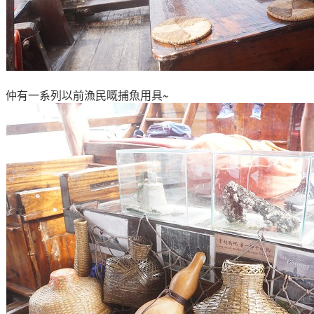
仲有一系列以前
漁民嘅捕魚用具
~