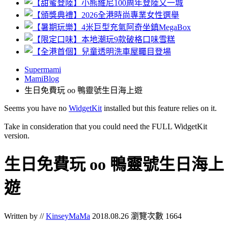
Supermami
MamiBlog
生日免費玩 oo 鴨靈號生日海上遊
Seems you have no
WidgetKit
installed but this feature relies on it.
Take in consideration that you could need the FULL WidgetKit
version.
生日免費玩 oo 鴨靈號生日海上
遊
Written by //
KinseyMaMa
2018.08.26
瀏覽次數 1664