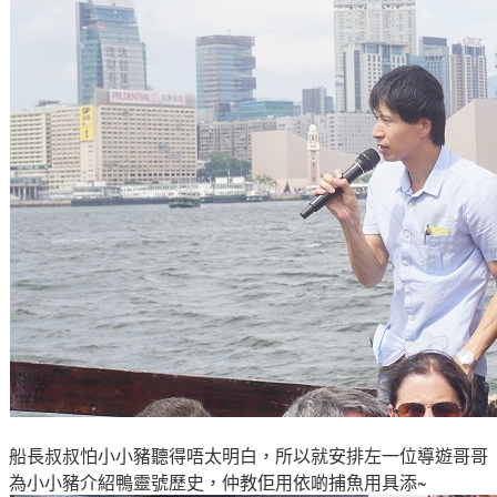
船長叔叔怕小小豬聽得唔太明白
，所以就
安排左一位
導遊哥哥
為小小豬介紹鴨靈號歷史
，仲教佢用依啲
捕魚用具添~