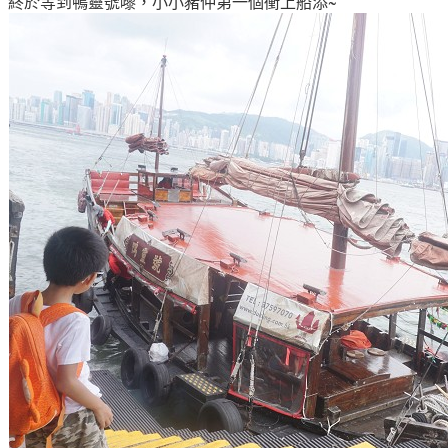
終於等到鴨靈號嚟
，小小豬仲第一個衝上船添
~