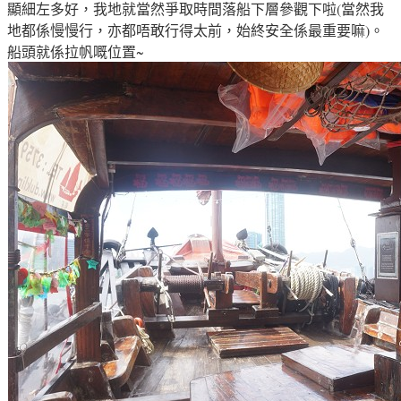
顯細左多好
，我地就當然爭取時間落船下層參觀下啦(當然我
地都係慢慢行
，亦都唔敢行得太前
，始終安全係最重要嘛)
。
船頭就係拉帆嘅位置
~