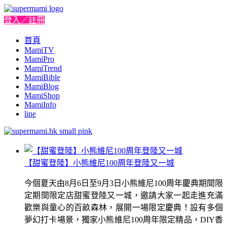
登入／註冊
首頁
MamiTV
MamiPro
MamiTrend
MamiBible
MamiBlog
MamiShop
MamiInfo
line
【甜蜜登陸】小熊維尼100周年登陸又一城
今個夏天由8月6日至9月3日小熊維尼100周年慶典期間限
定期間限定店甜蜜登陸又一城，邀請大家一起走進充滿
歡樂與童心的百畝森林，展開一場限定慶典！設有多個
夢幻打卡場景，獨家小熊維尼100周年限定精品，DIY香