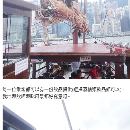
每一位乘客都可以有一份飲品提供(選擇酒精類
飲品
都可以)，
我地邊飲晒邊睇風景都好寫意呀~