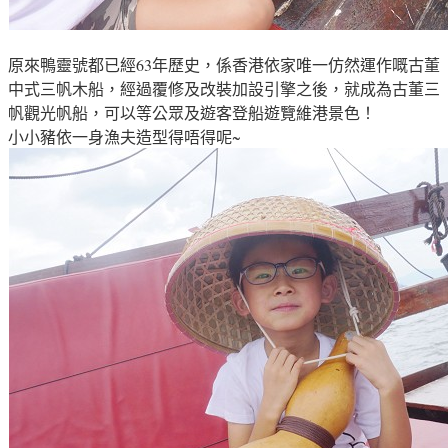
原來
鴨靈號都已經
63年歷史
，係
香港依家唯一仿然運作嘅古董
中式三帆木船
，經過覆修及改裝
加設引擎之後
，就
成為古董三
帆觀光帆船，可以等公眾及遊客登船遊覽維港景色
！
小小豬依一身漁夫造型得唔得呢~