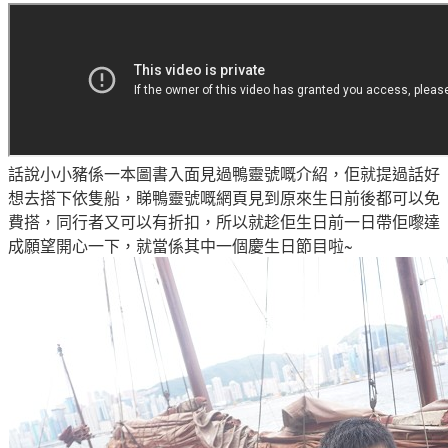
話說小小豬係一本圖書入面見過鴨靈號嘅介紹，佢就提過話好
想去搭下依隻船，睇
鴨靈號嘅網頁見到原來
生日前後都可以免
費搭，同行者又可以有折扣，所以就趁佢生日前一日帶佢嚟達
成願望開心一下
，就當係其中一個
慶生日節目啦~