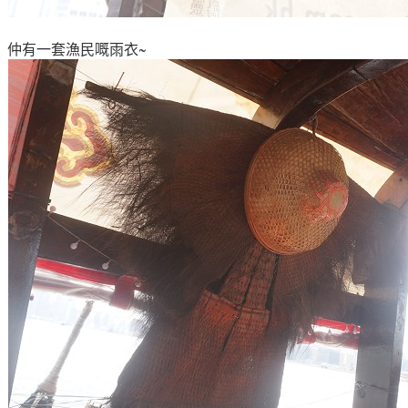
仲有一套
漁民嘅雨衣~