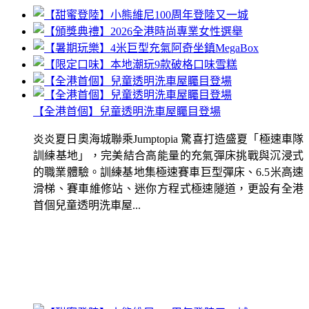
【全港首個】兒童透明洗車屋矚目登場
炎炎夏日奧海城聯乘Jumptopia 驚喜打造盛夏「極速車隊
訓練基地」，完美結合高能量的充氣彈床挑戰與沉浸式
的職業體驗。訓練基地集極速賽車巨型彈床、6.5米高速
滑梯、賽車維修站、迷你方程式極速隧道，更設有全港
首個兒童透明洗車屋...