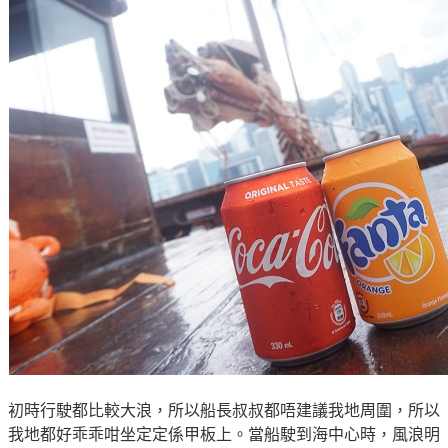
初時行駛都比較大浪，所以船長叔叔都唔建議我地周圍
，所以
我地都好乖乖咁坐定定係
甲板上
。當船
駛到海中心時
，風浪明