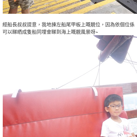
經船長叔叔提意
，我地揀左
船尾甲板上嘅靚位，因為依個位係
可以睇晒成隻船同埋會睇到海上嘅靚風景呀~