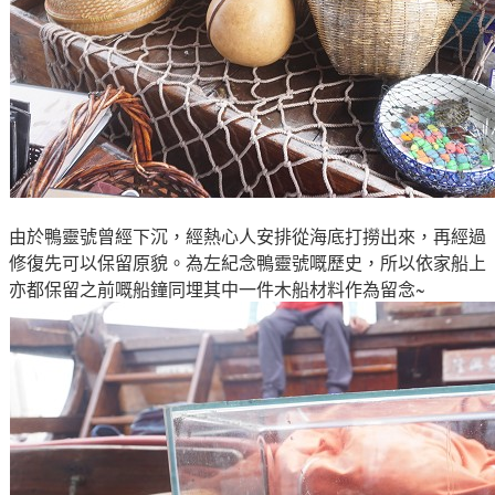
由於鴨靈號曾經下沉，經熱心人安排從海底打撈出來，再經過
修復先可以保留原貌
。為左紀念
鴨靈號嘅歷史
，所以
依家船上
亦都
保留之前嘅
船鐘
同埋其中一件木
船材料作為留念~