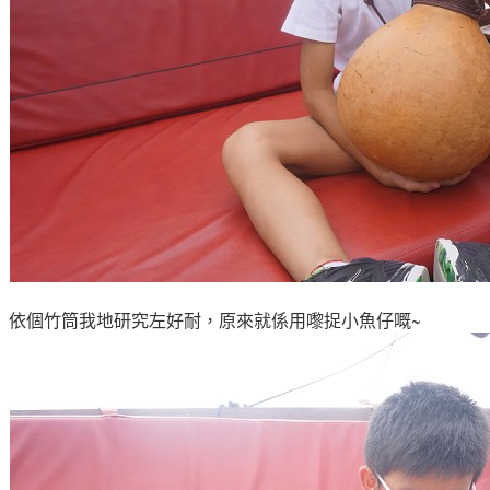
依個竹筒我地研究左好耐
，原來就係用嚟捉小魚仔嘅~