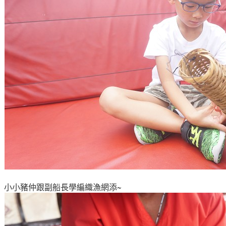
小小豬仲跟副船長學編織漁網添~