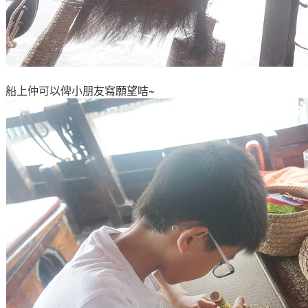
船上仲可以俾小朋友寫願望咭~