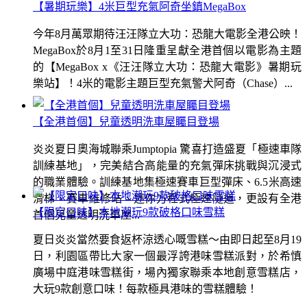
【暑期玩樂】4米巨型充氣阿奇坐鎮MegaBox
今年8月萬眾期待汪汪隊立大功：恐龍大電影全港公映！
MegaBox於8月1至31日隆重呈獻全港首個以電影為主題
的【MegaBox x《汪汪隊立大功：恐龍大電影》暑期玩
樂站】！4米的電影主題巨型充氣警犬阿奇（Chase）...
【全港首個】兒童透明洗車屋矚目登場
炎炎夏日奧海城聯乘Jumptopia 驚喜打造盛夏「極速車隊
訓練基地」，完美結合高能量的充氣彈床挑戰與沉浸式
的職業體驗。訓練基地集極速賽車巨型彈床、6.5米高速
滑梯、賽車維修站、迷你方程式極速隧道，更設有全港
【限定口味】本地潮玩9款破格口味雪糕
首個兒童透明洗車屋...
夏日炎炎當然要食返杯涼透心嘅雪糕～由即日起至8月19
日，利園區帶比大家一個最浮誇港味雪糕派對，於希慎
廣場中庭港味雪糕街，場內獨家聯乘本地創意雪糕店，
大玩9款創意口味！每款極具港味的雪糕體驗！