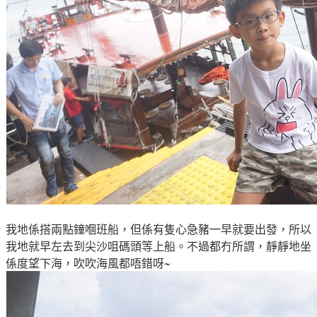
我地係搭兩點鐘嗰班船
，但係有隻心急豬一早就要出發
，所以
我地就早左去到尖沙咀碼頭等上船
。不過都冇所謂
，靜靜地坐
係度望下海
，吹吹海風都唔錯呀~