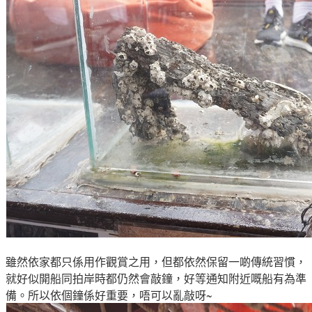
雖然依家都只係用作觀賞之用
，但都依然保留一啲傳統習慣
，
就好似開
船同拍岸時都仍然會敲鐘
，好等通知附近嘅船有為準
備
。所以依個
鐘係好重要
，唔可以亂
敲呀~