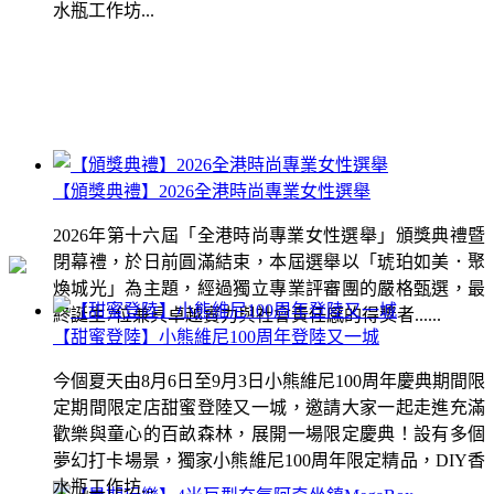
水瓶工作坊...
【頒獎典禮】2026全港時尚專業女性選舉
2026年第十六屆「全港時尚專業女性選舉」頒獎典禮暨
閉幕禮，於日前圓滿結束，本屆選舉以「琥珀如美．聚
煥城光」為主題，經過獨立專業評審團的嚴格甄選，最
終誕生7位兼具卓越實力與社會責任感的得獎者......
【甜蜜登陸】小熊維尼100周年登陸又一城
今個夏天由8月6日至9月3日小熊維尼100周年慶典期間限
定期間限定店甜蜜登陸又一城，邀請大家一起走進充滿
歡樂與童心的百畝森林，展開一場限定慶典！設有多個
夢幻打卡場景，獨家小熊維尼100周年限定精品，DIY香
水瓶工作坊...