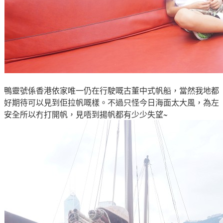
鴨靈號係香港依家唯一仍在行駛嘅古董中式帆船，當然我地都
好期待可以見到佢拉
帆嘅樣
。不過只
怪今日海面太大風，為左
安全所以冇打開帆，見唔到揚帆都有少少失望~