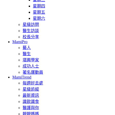
星期四
星期五
星期六
星級訪問
醫生訪談
校長分享
MamiPro
藝人
醫生
堪輿學家
成功人士
著名運動員
MamiTrend
每週好去處
星級追縱
最新資訊
識飲識食
醫護與你
靚靚媽媽