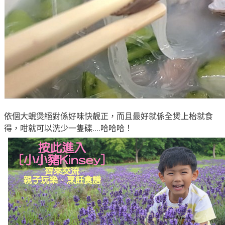
依個
大蜆煲絕對係好味快靚正
，而且最好就係全煲上枱就食
得
，咁就可以洗少一隻碟....哈哈哈
！