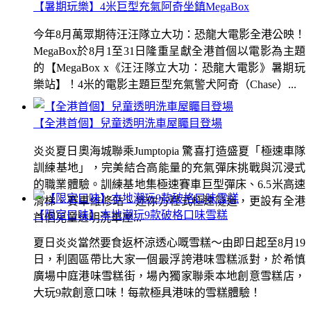
【暑期玩樂】4米巨型充氣阿奇坐鎮MegaBox
今年8月萬眾期待汪汪隊立大功：恐龍大電影全港公映！
MegaBox於8月1至31日隆重呈獻全港首個以電影為主題
的【MegaBox x《汪汪隊立大功：恐龍大電影》暑期玩
樂站】！4米的電影主題巨型充氣警犬阿奇（Chase）...
【全港首個】兒童透明洗車屋矚目登場
炎炎夏日奧海城聯乘Jumptopia 驚喜打造盛夏「極速車隊
訓練基地」，完美結合高能量的充氣彈床挑戰與沉浸式
的職業體驗。訓練基地集極速賽車巨型彈床、6.5米高速
滑梯、賽車維修站、迷你方程式極速隧道，更設有全港
【限定口味】本地潮玩9款破格口味雪糕
首個兒童透明洗車屋...
夏日炎炎當然要食返杯涼透心嘅雪糕～由即日起至8月19
日，利園區帶比大家一個最浮誇港味雪糕派對，於希慎
廣場中庭港味雪糕街，場內獨家聯乘本地創意雪糕店，
大玩9款創意口味！每款極具港味的雪糕體驗！