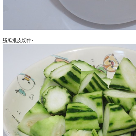
勝瓜批皮切件~