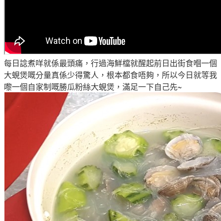
每日諗煮咩就係最頭痛
，行過海鮮檔就
醒起前日出街食嗰一個
大蜆煲嘅分量真係少得驚人
，根本都食唔夠
，所以今日就等我
嚟一個自家制嘅
勝瓜粉絲大蜆煲
，滿足一下自己先~