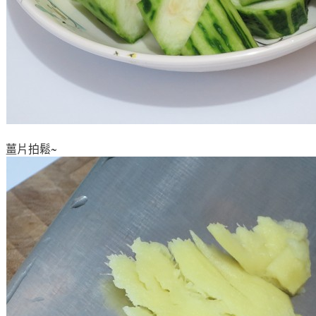
薑片拍鬆~