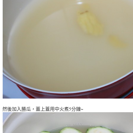
然後加入勝瓜，蓋上蓋用中火煮5分鐘~