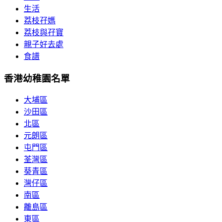
生活
荔枝孖媽
荔枝與孖寶
親子好去處
食譜
香港幼稚園名單
大埔區
沙田區
北區
元朗區
屯門區
荃灣區
葵青區
灣仔區
南區
離島區
東區