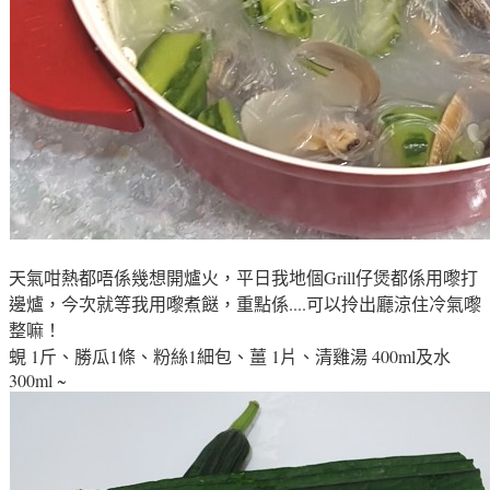
天氣咁熱都唔係幾想開爐火
，平日我地個Grill仔煲都係用嚟打
邊爐
，今次就等我用嚟煮餸
，重點係....可以拎出廳涼住冷氣嚟
整嘛！
蜆 1斤、勝瓜1條、粉絲1細包、薑 1片、清雞湯 400ml及水
300ml ~