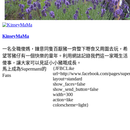
KinseyMaMa
一名全職傻媽，鐘意同隻百厭豬一齊整下嘢食又周圍去玩，希
望等豬仔有一個快樂的童年。利用網誌記錄我們這一家嘅生活
傻事，讓大家可以見証小小豬嘅成長。
{JFBCLike
馬上成為Supermami的
url=http://www.facebook.com/pages/su
Fans
layout=standard
show_faces=false
show_send_button=false
width=300
action=like
colorscheme=light}