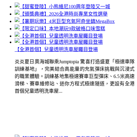
【全港首個】兒童透明洗車屋矚目登場
炎炎夏日奧海城聯乘Jumptopia 驚喜打造盛夏「極速車隊
訓練基地」，完美結合高能量的充氣彈床挑戰與沉浸式
的職業體驗。訓練基地集極速賽車巨型彈床、6.5米高速
滑梯、賽車維修站、迷你方程式極速隧道，更設有全港
首個兒童透明洗車屋...