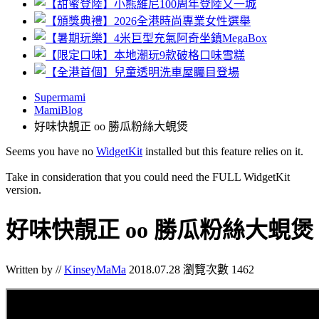
Supermami
MamiBlog
好味快靚正 oo 勝瓜粉絲大蜆煲
Seems you have no
WidgetKit
installed but this feature relies on it.
Take in consideration that you could need the FULL WidgetKit
version.
好味快靚正 oo 勝瓜粉絲大蜆煲
Written by //
KinseyMaMa
2018.07.28
瀏覽次數 1462