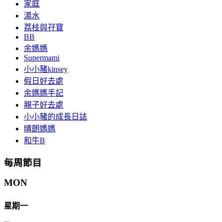
家庭
湯水
荔枝與孖寶
BB
余媽媽
Supermami
小小豬kinsey
假日好去處
余媽媽手記
親子好去處
小小豬的成長日誌
晴朗媽媽
和牛B
每周節目
MON
星期一