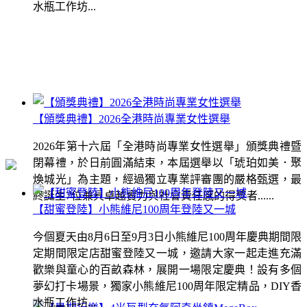
水瓶工作坊...
【頒獎典禮】2026全港時尚專業女性選舉
2026年第十六屆「全港時尚專業女性選舉」頒獎典禮暨
閉幕禮，於日前圓滿結束，本屆選舉以「琥珀如美．聚
煥城光」為主題，經過獨立專業評審團的嚴格甄選，最
終誕生7位兼具卓越實力與社會責任感的得獎者......
【甜蜜登陸】小熊維尼100周年登陸又一城
今個夏天由8月6日至9月3日小熊維尼100周年慶典期間限
定期間限定店甜蜜登陸又一城，邀請大家一起走進充滿
歡樂與童心的百畝森林，展開一場限定慶典！設有多個
夢幻打卡場景，獨家小熊維尼100周年限定精品，DIY香
水瓶工作坊...