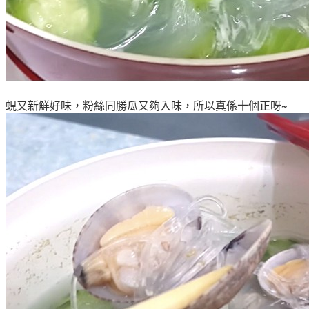
蜆又新鮮好味
，粉絲同
勝瓜又夠入味
，所以真係十個正呀~