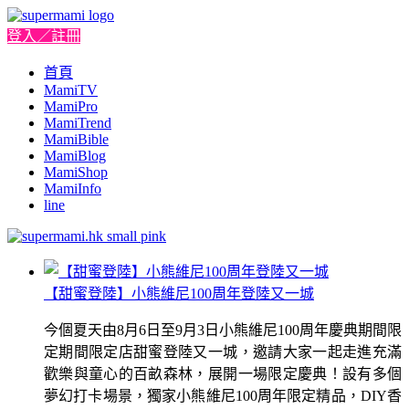
登入／註冊
首頁
MamiTV
MamiPro
MamiTrend
MamiBible
MamiBlog
MamiShop
MamiInfo
line
【甜蜜登陸】小熊維尼100周年登陸又一城
今個夏天由8月6日至9月3日小熊維尼100周年慶典期間限
定期間限定店甜蜜登陸又一城，邀請大家一起走進充滿
歡樂與童心的百畝森林，展開一場限定慶典！設有多個
夢幻打卡場景，獨家小熊維尼100周年限定精品，DIY香