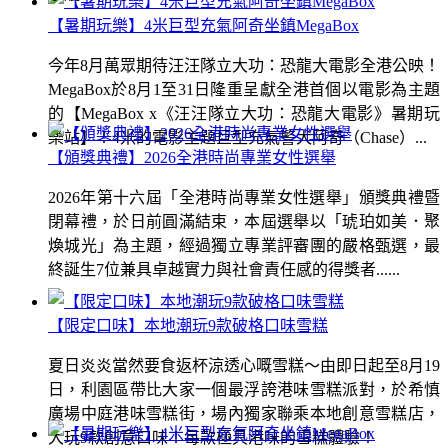
【暑期玩樂】4米巨型充氣阿奇坐鎮MegaBox
今年8月萬眾期待汪汪隊立大功：恐龍大電影全港公映！
MegaBox於8月1至31日隆重呈獻全港首個以電影為主題
的【MegaBox x《汪汪隊立大功：恐龍大電影》暑期玩
樂站】！4米的電影主題巨型充氣警犬阿奇（Chase）...
【頒獎典禮】2026全港時尚專業女性選舉
2026年第十六屆「全港時尚專業女性選舉」頒獎典禮暨
閉幕禮，於日前圓滿結束，本屆選舉以「琥珀如美．聚
煥城光」為主題，經過獨立專業評審團的嚴格甄選，最
終誕生7位兼具卓越實力與社會責任感的得獎者......
【限定口味】本地潮玩9款破格口味雪糕
夏日炎炎當然要食返杯涼透心嘅雪糕～由即日起至8月19
日，利園區帶比大家一個最浮誇港味雪糕派對，於希慎
廣場中庭港味雪糕街，場內獨家聯乘本地創意雪糕店，
大玩9款創意口味！每款極具港味的雪糕體驗！