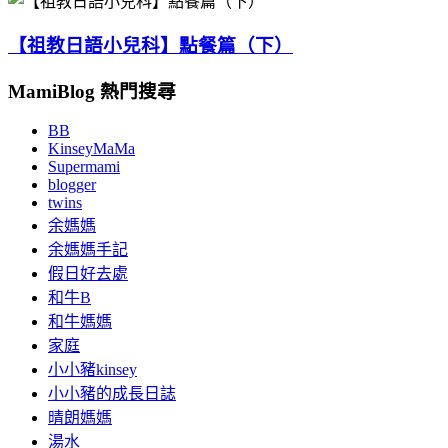
【祖教日語小兒科】點餐篇（下）
MamiBlog 熱門搜尋
BB
KinseyMaMa
Supermami
blogger
twins
余媽媽
余媽媽手記
假日好去處
和牛B
和牛媽媽
家庭
小小豬kinsey
小小豬的成長日誌
晴朗媽媽
湯水