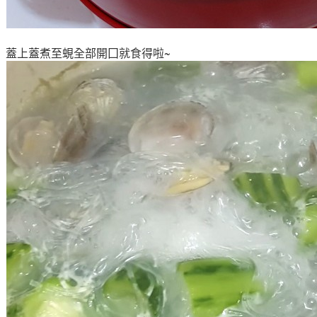
蓋上蓋煮至蜆全部開囗就食得啦~