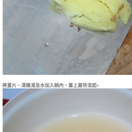
將薑片、清雞湯及水加入鍋內，蓋上蓋待滾起~