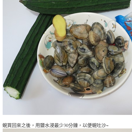
蜆買回來之後，用鹽水浸最少30分鐘
，以便
蜆
吐沙~