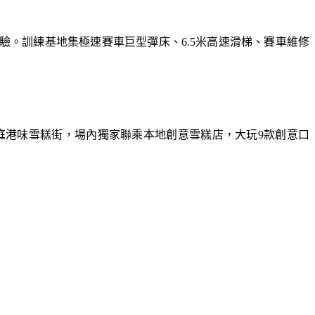
體驗。訓練基地集極速賽車巨型彈床、6.5米高速滑梯、賽車維修
庭港味雪糕街，場內獨家聯乘本地創意雪糕店，大玩9款創意口