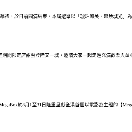
暨閉幕禮，於日前圓滿結束，本屆選舉以「琥珀如美．聚煥城光」
間限定期間限定店甜蜜登陸又一城，邀請大家一起走進充滿歡樂與
gaBox於8月1至31日隆重呈獻全港首個以電影為主題的【Meg