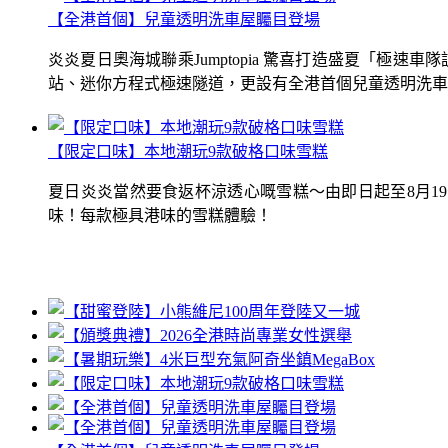
【全港首個】兒童透明洗車屋矚目登場
炎炎夏日奧海城聯乘Jumptopia 驚喜打造盛夏「極
站、迷你方程式極速隧道，更設有全港首個兒童透明洗車屋.
【限定口味】本地潮玩9款破格口味雪糕
夏日炎炎當然要食返杯涼透心嘅雪糕～由即日起至8月1
味！每款極具港味的雪糕體驗！