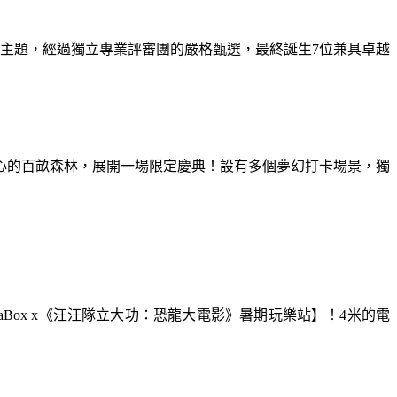
為主題，經過獨立專業評審團的嚴格甄選，最終誕生7位兼具卓越
童心的百畝森林，展開一場限定慶典！設有多個夢幻打卡場景，獨
aBox x《汪汪隊立大功：恐龍大電影》暑期玩樂站】！4米的電