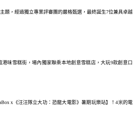
為主題，經過獨立專業評審團的嚴格甄選，最終誕生7位兼具卓越
庭港味雪糕街，場內獨家聯乘本地創意雪糕店，大玩9款創意口
aBox x《汪汪隊立大功：恐龍大電影》暑期玩樂站】！4米的電