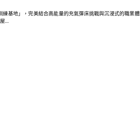
速車隊訓練基地」，完美結合高能量的充氣彈床挑戰與沉浸式的職業
..