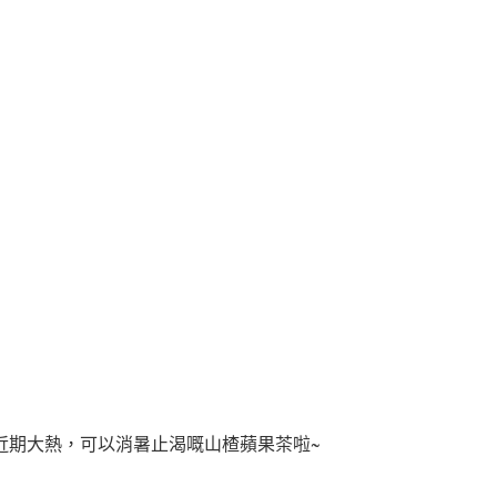
近期大熱
，可以
消暑止渴嘅山楂蘋果茶啦~