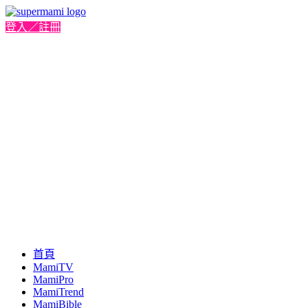
登入／註冊
首頁
MamiTV
MamiPro
MamiTrend
MamiBible