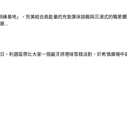
速車隊訓練基地」，完美結合高能量的充氣彈床挑戰與沉浸式的職業
..
9日，利園區帶比大家一個最浮誇港味雪糕派對，於希慎廣場中