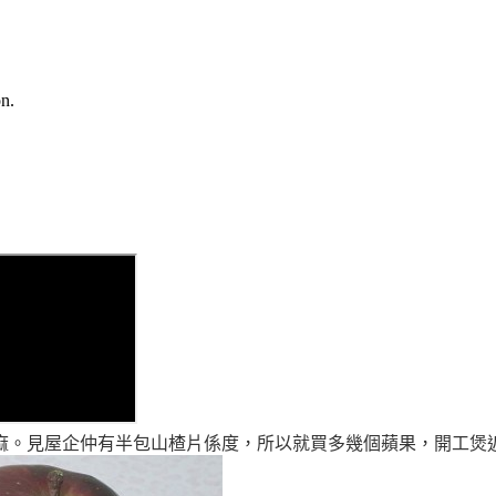
n.
麻
。見屋企仲有半包
山楂片係度
，所以就買多幾個蘋果
，開工煲