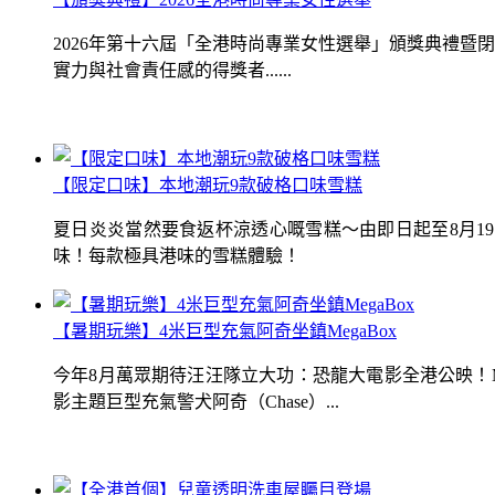
2026年第十六屆「全港時尚專業女性選舉」頒獎典禮
實力與社會責任感的得獎者......
【限定口味】本地潮玩9款破格口味雪糕
夏日炎炎當然要食返杯涼透心嘅雪糕～由即日起至8月1
味！每款極具港味的雪糕體驗！
【暑期玩樂】4米巨型充氣阿奇坐鎮MegaBox
今年8月萬眾期待汪汪隊立大功：恐龍大電影全港公映！Me
影主題巨型充氣警犬阿奇（Chase）...