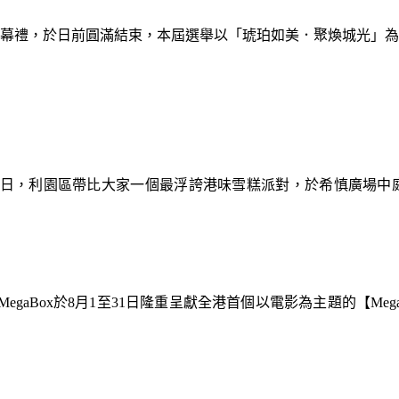
暨閉幕禮，於日前圓滿結束，本屆選舉以「琥珀如美．聚煥城光」
9日，利園區帶比大家一個最浮誇港味雪糕派對，於希慎廣場中
gaBox於8月1至31日隆重呈獻全港首個以電影為主題的【Meg