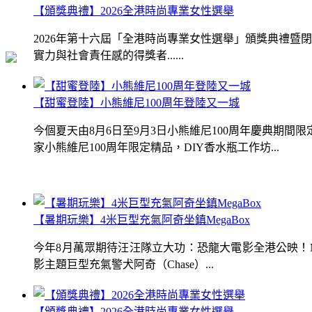
【頒獎典禮】2026全港時尚專業女性選舉
2026年第十六屆「全港時尚專業女性選舉」頒獎典禮
實力與社會責任感的得獎者......
【甜蜜登陸】小熊維尼100周年登陸又一城
今個夏天由8月6日至9月3日小熊維尼100周年慶典期
家小熊維尼100周年限定精品，DIY香水瓶工作坊...
【暑期玩樂】4米巨型充氣阿奇坐鎮MegaBox
今年8月萬眾期待汪汪隊立大功：恐龍大電影全港公映！Me
影主題巨型充氣警犬阿奇（Chase）...
【頒獎典禮】2026全港時尚專業女性選舉