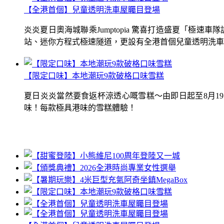
【全港首個】兒童透明洗車屋矚目登場
炎炎夏日奧海城聯乘Jumptopia 驚喜打造盛夏「極
站、迷你方程式極速隧道，更設有全港首個兒童透明洗車屋.
【限定口味】本地潮玩9款破格口味雪糕
夏日炎炎當然要食返杯涼透心嘅雪糕～由即日起至8月1
味！每款極具港味的雪糕體驗！