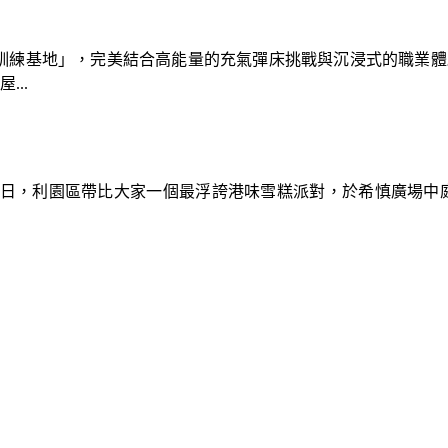
速車隊訓練基地」，完美結合高能量的充氣彈床挑戰與沉浸式的職業
..
9日，利園區帶比大家一個最浮誇港味雪糕派對，於希慎廣場中