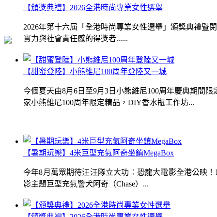
【頒獎典禮】2026全港時尚專業女性選舉
2026年第十六屆「全港時尚專業女性選舉」頒獎典禮
實力與社會責任感的得獎者......
【甜蜜登陸】小熊維尼100周年登陸又一城
今個夏天由8月6日至9月3日小熊維尼100周年慶典期
家小熊維尼100周年限定精品，DIY香水瓶工作坊...
【暑期玩樂】4米巨型充氣阿奇坐鎮MegaBox
今年8月萬眾期待汪汪隊立大功：恐龍大電影全港公映！Me
影主題巨型充氣警犬阿奇（Chase）...
【頒獎典禮】2026全港時尚專業女性選舉