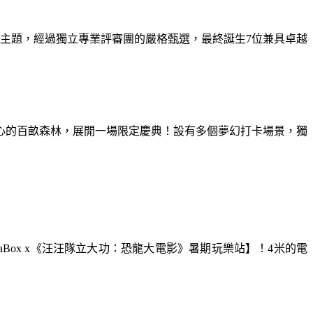
為主題，經過獨立專業評審團的嚴格甄選，最終誕生7位兼具卓越
童心的百畝森林，展開一場限定慶典！設有多個夢幻打卡場景，獨
aBox x《汪汪隊立大功：恐龍大電影》暑期玩樂站】！4米的電