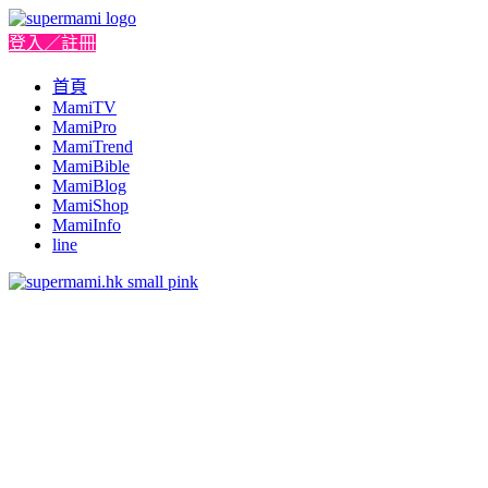
登入／註冊
首頁
MamiTV
MamiPro
MamiTrend
MamiBible
MamiBlog
MamiShop
MamiInfo
line