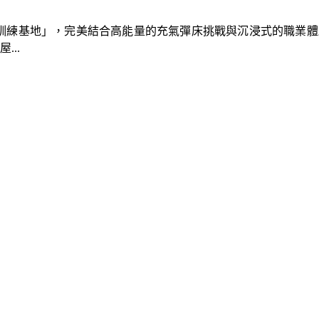
速車隊訓練基地」，完美結合高能量的充氣彈床挑戰與沉浸式的職業
..