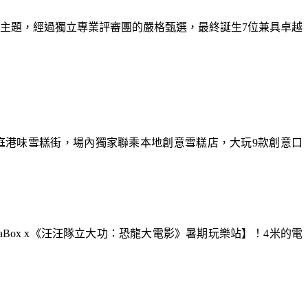
為主題，經過獨立專業評審團的嚴格甄選，最終誕生7位兼具卓越
庭港味雪糕街，場內獨家聯乘本地創意雪糕店，大玩9款創意口
aBox x《汪汪隊立大功：恐龍大電影》暑期玩樂站】！4米的電