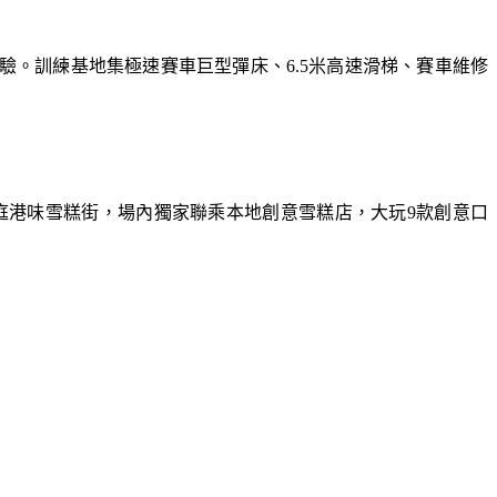
體驗。訓練基地集極速賽車巨型彈床、6.5米高速滑梯、賽車維修
庭港味雪糕街，場內獨家聯乘本地創意雪糕店，大玩9款創意口