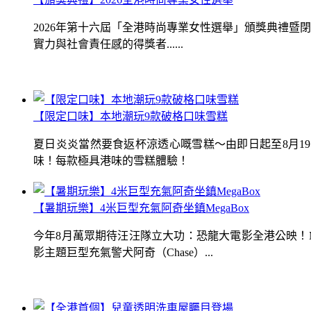
2026年第十六屆「全港時尚專業女性選舉」頒獎典禮
實力與社會責任感的得獎者......
【限定口味】本地潮玩9款破格口味雪糕
夏日炎炎當然要食返杯涼透心嘅雪糕～由即日起至8月1
味！每款極具港味的雪糕體驗！
【暑期玩樂】4米巨型充氣阿奇坐鎮MegaBox
今年8月萬眾期待汪汪隊立大功：恐龍大電影全港公映！Me
影主題巨型充氣警犬阿奇（Chase）...