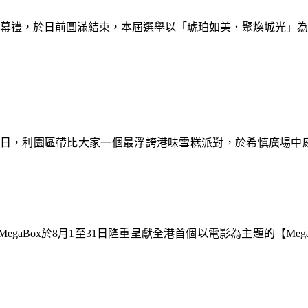
暨閉幕禮，於日前圓滿結束，本屆選舉以「琥珀如美．聚煥城光」
9日，利園區帶比大家一個最浮誇港味雪糕派對，於希慎廣場中
gaBox於8月1至31日隆重呈獻全港首個以電影為主題的【Meg