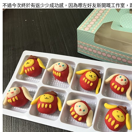
不過今次終於有返少少成功感
，因為嚟左好友新開嘅工作室
，