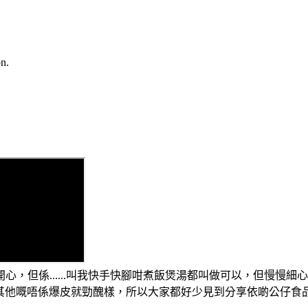
n.
係......
叫我快手快腳咁煮飯煲湯都叫做可以
，但
慢慢細心
其他嘅唔係爆皮就勁醜樣
，
所以大家都好少見到分享依啲公仔食