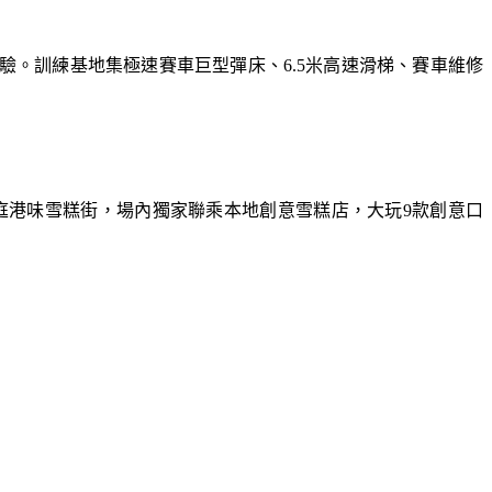
體驗。訓練基地集極速賽車巨型彈床、6.5米高速滑梯、賽車維修
庭港味雪糕街，場內獨家聯乘本地創意雪糕店，大玩9款創意口