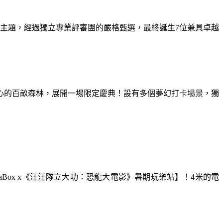
為主題，經過獨立專業評審團的嚴格甄選，最終誕生7位兼具卓越
童心的百畝森林，展開一場限定慶典！設有多個夢幻打卡場景，獨
aBox x《汪汪隊立大功：恐龍大電影》暑期玩樂站】！4米的電