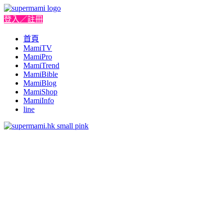
登入／註冊
首頁
MamiTV
MamiPro
MamiTrend
MamiBible
MamiBlog
MamiShop
MamiInfo
line