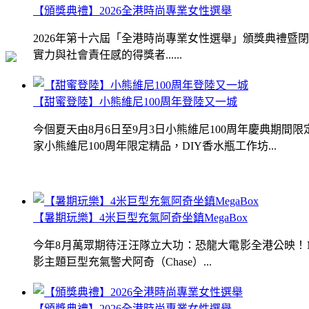
【頒獎典禮】2026全港時尚專業女性選舉
2026年第十六屆「全港時尚專業女性選舉」頒獎典禮
實力與社會責任感的得獎者......
【甜蜜登陸】小熊維尼100周年登陸又一城
今個夏天由8月6日至9月3日小熊維尼100周年慶典期
家小熊維尼100周年限定精品，DIY香水瓶工作坊...
【暑期玩樂】4米巨型充氣阿奇坐鎮MegaBox
今年8月萬眾期待汪汪隊立大功：恐龍大電影全港公映！Me
影主題巨型充氣警犬阿奇（Chase）...
【頒獎典禮】2026全港時尚專業女性選舉