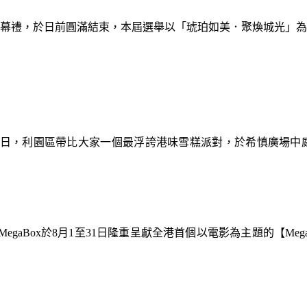
暨閉幕禮，於日前圓滿結束，本屆選舉以「琥珀如美．聚煥城光」
9日，利園區帶比大家一個最浮誇港味雪糕派對，於希慎廣場中
gaBox於8月1至31日隆重呈獻全港首個以電影為主題的【Meg