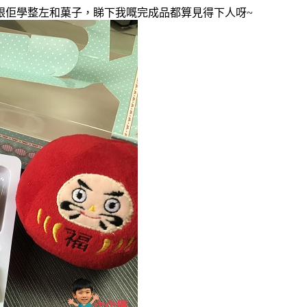
跟佢學
整左
和菓子
，睇下我嘅完成品都算見得下人呀~