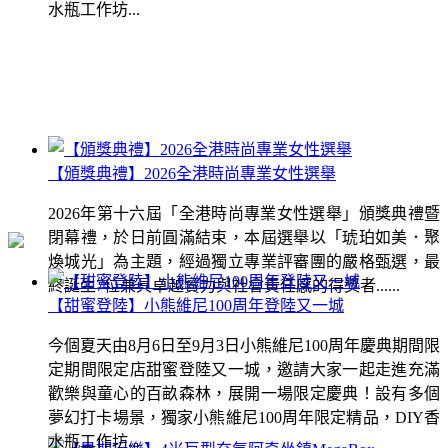
水瓶工作坊...
【頒獎典禮】2026全港時尚專業女性選舉
2026年第十六屆「全港時尚專業女性選舉」頒獎典禮暨
閉幕禮，於日前圓滿結束，本屆選舉以「琥珀如美．聚
煥城光」為主題，經過獨立專業評審團的嚴格甄選，最
終誕生7位兼具卓越實力與社會責任感的得獎者......
【甜蜜登陸】小熊維尼100周年登陸又一城
今個夏天由8月6日至9月3日小熊維尼100周年慶典期間限
定期間限定店甜蜜登陸又一城，邀請大家一起走進充滿
歡樂與童心的百畝森林，展開一場限定慶典！設有多個
夢幻打卡場景，獨家小熊維尼100周年限定精品，DIY香
水瓶工作坊...