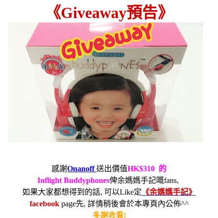
《
Giveaway
預告》
感謝
Onanoff
送出價值
HK$310
的
Inflight Buddyphones
俾余媽媽手記嘅
fans,
如果大家都想得到的話
,
可以
Like
定
《余媽媽手記》
facebook
page
先
,
詳情稍後會於本專頁內公佈
^^
多謝收看
!