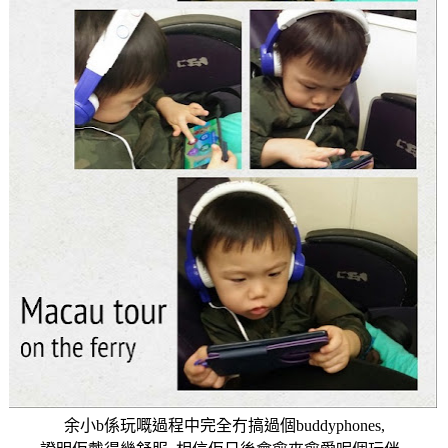
余小
b
係玩嘅過程中
完全冇搞過個
buddyphones,