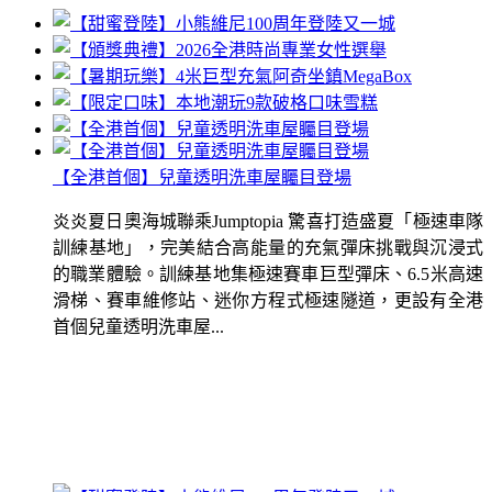
【全港首個】兒童透明洗車屋矚目登場
炎炎夏日奧海城聯乘Jumptopia 驚喜打造盛夏「極速車隊
訓練基地」，完美結合高能量的充氣彈床挑戰與沉浸式
的職業體驗。訓練基地集極速賽車巨型彈床、6.5米高速
滑梯、賽車維修站、迷你方程式極速隧道，更設有全港
首個兒童透明洗車屋...