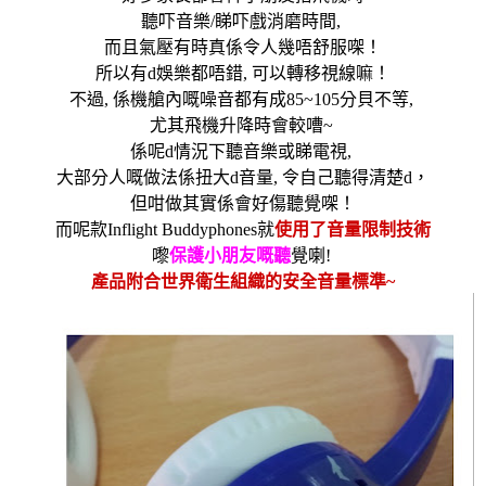
聽吓音樂
/
睇吓戲消磨時間
,
而且氣壓有時真係令人幾唔舒服㗎！
所以有
d
娛樂都唔錯
,
可以轉移視線嘛！
不過
,
係機艙內嘅噪音都有成
85~105
分貝不等
,
尤其飛機升降時會較嘈
~
係呢
d
情況下聽音樂或睇電視
,
大部分人嘅做法係扭大
d
音量
,
令自己聽得清楚
d
，
但咁做其實係會好傷聽覺㗎！
而呢款
Inflight Buddyphones
就
使用了音量限制技術
嚟
保護小朋友嘅聽
覺
喇
!
產品附合世界衛生組織的安全音量標準
~