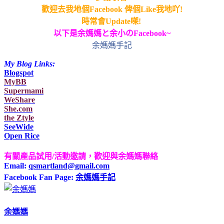
歡迎去我地個
Facebook
俾個
Like
我地吖!
時常會Update㗎!
以下是余媽媽
と
余小
のFacebook~
余媽媽手記
My Blog Links:
Blogspot
MyBB
Supermami
WeShare
She.com
the Ztyle
SeeWide
Open Rice
有關產品試用/活動邀請
，歡迎與余媽媽聯絡
Email:
qsmartland@gmail.com
Facebook Fan Page:
余媽媽手記
余媽媽