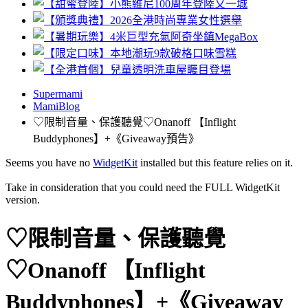
Supermami
MamiBlog
♡限制音量、保護聽覺♡Onanoff 【Inflight
Buddyphones】+《Giveaway預告》
Seems you have no
WidgetKit
installed but this feature relies on it.
Take in consideration that you could need the FULL WidgetKit
version.
♡限制音量、保護聽覺
♡Onanoff 【Inflight
Buddyphones】+《Giveaway