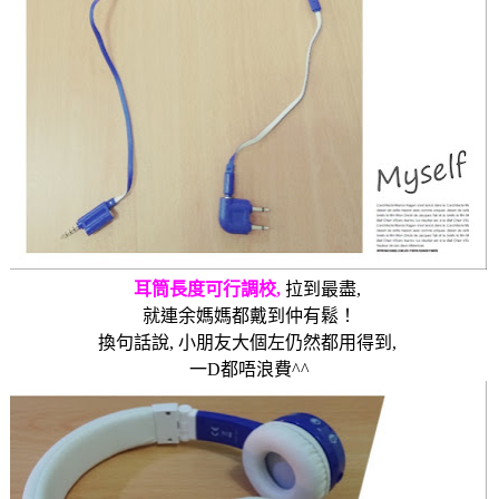
耳筒長度可行調校
,
拉到最盡
,
就連余媽媽都戴到仲有鬆
！
換句話說
,
小朋友大個左仍然都用得到
,
一D都
唔浪費
^^