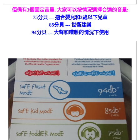
佢備有
3
個固定音量
,
大家可以按情況選擇合適的音量
:
75
分貝
---
適合嬰兒和
3
歲以下兒童
85
分貝
---
世衛建議
94
分貝
---
大聲和嘈雜的情況下使用