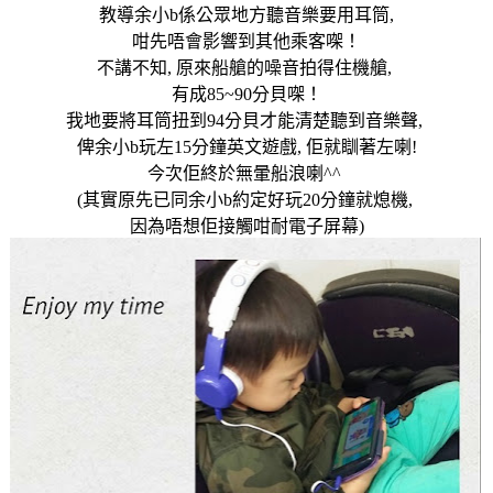
教導余小
b
係公眾地方聽音樂要用耳筒
,
咁先唔會影響到其他乘客㗎！
不講不知
,
原來船艙的噪音拍得住機艙
,
有成
85~90
分貝㗎！
我地要將耳筒扭到
94
分貝才能清楚聽到音樂聲
,
俾余小
b
玩左
15
分鐘英文遊戲
,
佢就瞓著左喇
!
今次佢終於無暈船浪喇
^^
(
其實原先已同余小
b
約定好玩
20
分鐘就熄機
,
因為唔想佢接觸咁耐電子屏幕
)