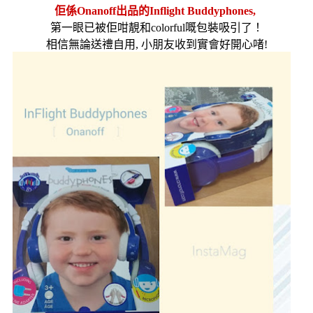
佢係
Onanoff
出品的
Inflight Buddyphones,
第一眼已被佢咁靚和
colorful
嘅包裝吸引了！
相信無論送禮自用
,
小朋友收到實會好開心啫
!