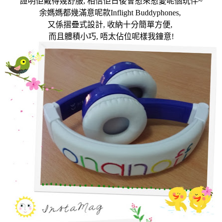
證明佢戴得幾舒服
,
相信佢
日後會愈來愈愛呢個玩伴
~
余媽媽都幾滿意呢款
Inflight Buddyphones,
又係摺疊式設計
,
收納十分簡單方便
,
而且體積小巧
,
唔太佔位呢樣我鐘意!