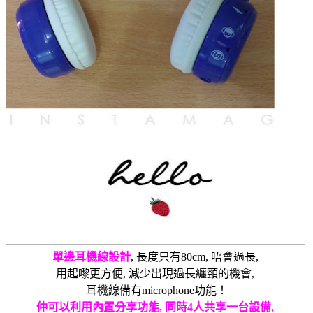
單邊耳機線設計
,
長度只有
80cm,
唔會過長
,
用起嚟更方便
,
減少出現過長纏頸的機會
,
耳機線備有
microphone
功能
！
仲可以利用內置分享功能
,
同時
4
人共享一台設備
,