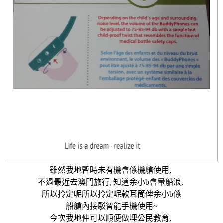
雖然我地暫時未有機會係機艙使用
,
不過最近去澳門旅行
,
知道余小
b
會暈船浪
,
所以拎定呢所以拎定呢款耳筒俾余小
b
係
船艙內接駁智能手機使用
~
今次我地仲可以順便做埋公民教育
,