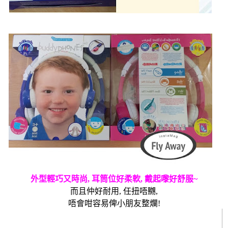
外型輕巧又時尚
,
耳筒位好柔軟
,
戴起嚟好舒服
~
而且仲好耐用
,
任扭唔嬲
,
唔會咁容易俾小朋友整爛
!