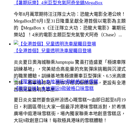
【暑期玩樂】4米巨型充氣阿奇坐鎮MegaBox
今年8月萬眾期待汪汪隊立大功：恐龍大電影全港公映！
MegaBox於8月1至31日隆重呈獻全港首個以電影為主題
的【MegaBox x《汪汪隊立大功：恐龍大電影》暑期玩
樂站】！4米的電影主題巨型充氣警犬阿奇（Chase）...
【全港首個】兒童透明洗車屋矚目登場
炎炎夏日奧海城聯乘Jumptopia 驚喜打造盛夏「極速車隊
訓練基地」，完美結合高能量的充氣彈床挑戰與沉浸式
的職業體驗。訓練基地集極速賽車巨型彈床、6.5米高速
滑梯、賽車維修站、迷你方程式極速隧道，更設有全港
【限定口味】本地潮玩9款破格口味雪糕
首個兒童透明洗車屋...
夏日炎炎當然要食返杯涼透心嘅雪糕～由即日起至8月19
日，利園區帶比大家一個最浮誇港味雪糕派對，於希慎
廣場中庭港味雪糕街，場內獨家聯乘本地創意雪糕店，
大玩9款創意口味！每款極具港味的雪糕體驗！