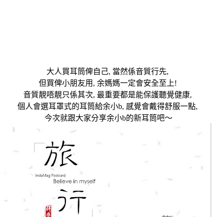
大人買耳筒俾自己
,
當然係音質行先
,
但買俾小朋友用
,
余媽媽一定會安全至上
!
音質靚唔靚只係其次
,
最重要都是能保護聽覺健康
,
個人會選耳罩式的耳筒給余小
b,
感覺會戴得舒服一點
,
今次就跟大家分享余小
b
的新耳筒吧～