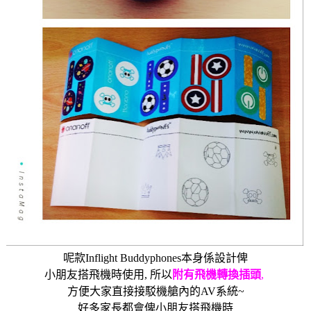
呢款
Inflight Buddyphones
本身係設計俾
小朋友搭飛機時使用
,
所以
附有飛機轉換插頭
,
方便大家直接接駁機艙內的
AV
系統
~
好多家長都會俾小朋友搭飛機時