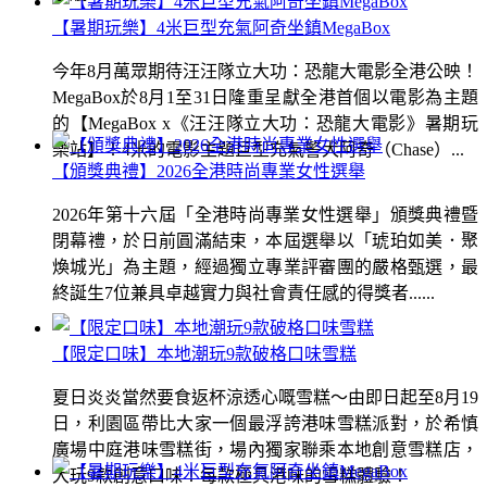
【暑期玩樂】4米巨型充氣阿奇坐鎮MegaBox
今年8月萬眾期待汪汪隊立大功：恐龍大電影全港公映！
MegaBox於8月1至31日隆重呈獻全港首個以電影為主題
的【MegaBox x《汪汪隊立大功：恐龍大電影》暑期玩
樂站】！4米的電影主題巨型充氣警犬阿奇（Chase）...
【頒獎典禮】2026全港時尚專業女性選舉
2026年第十六屆「全港時尚專業女性選舉」頒獎典禮暨
閉幕禮，於日前圓滿結束，本屆選舉以「琥珀如美．聚
煥城光」為主題，經過獨立專業評審團的嚴格甄選，最
終誕生7位兼具卓越實力與社會責任感的得獎者......
【限定口味】本地潮玩9款破格口味雪糕
夏日炎炎當然要食返杯涼透心嘅雪糕～由即日起至8月19
日，利園區帶比大家一個最浮誇港味雪糕派對，於希慎
廣場中庭港味雪糕街，場內獨家聯乘本地創意雪糕店，
大玩9款創意口味！每款極具港味的雪糕體驗！