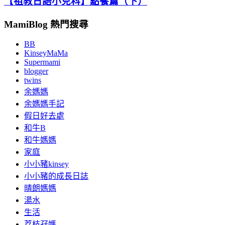
【祖教日語小兒科】點餐篇（下）
MamiBlog 熱門搜尋
BB
KinseyMaMa
Supermami
blogger
twins
余媽媽
余媽媽手記
假日好去處
和牛B
和牛媽媽
家庭
小小豬kinsey
小小豬的成長日誌
晴朗媽媽
湯水
生活
荔枝孖媽