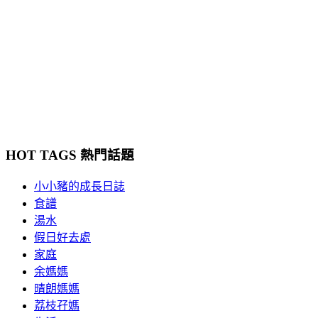
HOT TAGS 熱門話題
小小豬的成長日誌
食譜
湯水
假日好去處
家庭
余媽媽
晴朗媽媽
荔枝孖媽