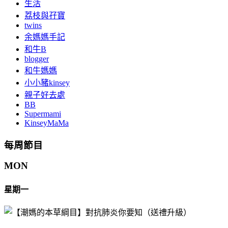
生活
荔枝與孖寶
twins
余媽媽手記
和牛B
blogger
和牛媽媽
小小豬kinsey
親子好去處
BB
Supermami
KinseyMaMa
每周節目
MON
星期一