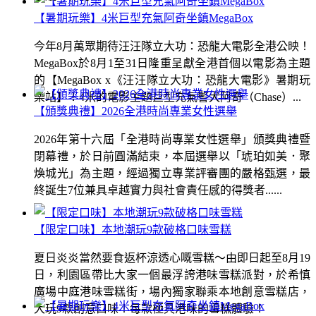
【暑期玩樂】4米巨型充氣阿奇坐鎮MegaBox
今年8月萬眾期待汪汪隊立大功：恐龍大電影全港公映！
MegaBox於8月1至31日隆重呈獻全港首個以電影為主題
的【MegaBox x《汪汪隊立大功：恐龍大電影》暑期玩
樂站】！4米的電影主題巨型充氣警犬阿奇（Chase）...
【頒獎典禮】2026全港時尚專業女性選舉
2026年第十六屆「全港時尚專業女性選舉」頒獎典禮暨
閉幕禮，於日前圓滿結束，本屆選舉以「琥珀如美．聚
煥城光」為主題，經過獨立專業評審團的嚴格甄選，最
終誕生7位兼具卓越實力與社會責任感的得獎者......
【限定口味】本地潮玩9款破格口味雪糕
夏日炎炎當然要食返杯涼透心嘅雪糕～由即日起至8月19
日，利園區帶比大家一個最浮誇港味雪糕派對，於希慎
廣場中庭港味雪糕街，場內獨家聯乘本地創意雪糕店，
大玩9款創意口味！每款極具港味的雪糕體驗！