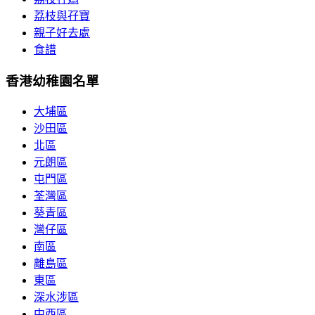
荔枝與孖寶
親子好去處
食譜
香港幼稚園名單
大埔區
沙田區
北區
元朗區
屯門區
荃灣區
葵青區
灣仔區
南區
離島區
東區
深水涉區
中西區