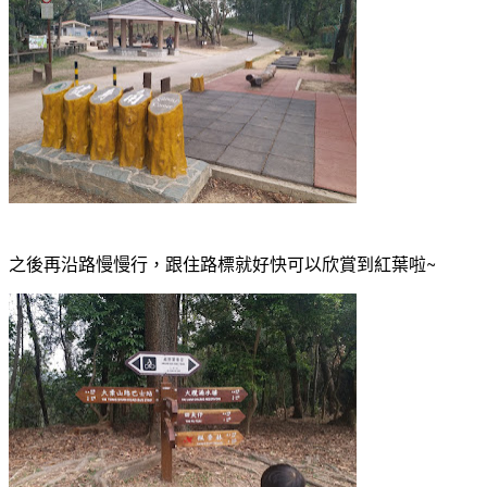
之後再沿路慢慢行，跟住路標就好快可以欣賞到紅葉啦~