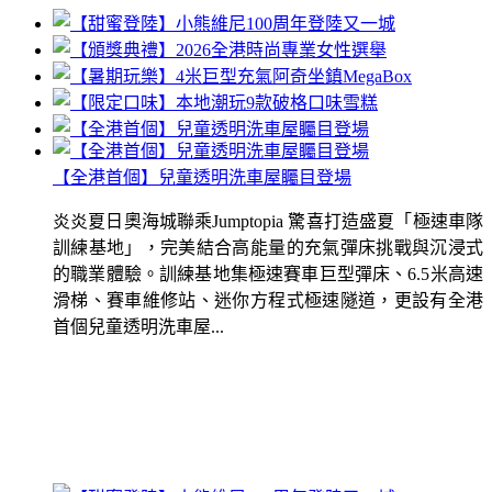
【全港首個】兒童透明洗車屋矚目登場
炎炎夏日奧海城聯乘Jumptopia 驚喜打造盛夏「極速車隊
訓練基地」，完美結合高能量的充氣彈床挑戰與沉浸式
的職業體驗。訓練基地集極速賽車巨型彈床、6.5米高速
滑梯、賽車維修站、迷你方程式極速隧道，更設有全港
首個兒童透明洗車屋...