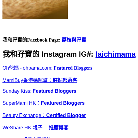
我和孖寶的Facebook Page:
荔枝與孖寶
我和孖寶的 Instagram IG#:
laichimama
Oh爸媽 - ohpama.com:
Featured Bloggers
MamiBuy香港媽咪幫：
駐站部落客
Sunday Kiss:
Featured Bloggers
SuperMami HK：
Featured Bloggers
Beauty Exchange：
Certified Blogger
WeShare HK 親子：
推薦博客