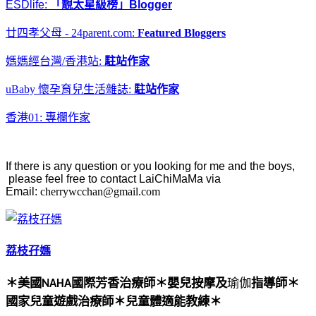
ESDlife:
「靚太星級榜」Blogger
廿四孝父母 - 24parent.com:
Featured Bloggers
媽媽經台灣/香港站:
駐站作家
uBaby 懷孕育兒生活雜誌
:
駐站作家
香港01: 專欄作家
If there is any question or you looking for me and the boys,
please feel free to contact LaiChiMaMa via
Email:
cherrywcchan@gmail.com
荔枝孖媽
＊美國
國際芳香治療師
＊
嬰兒按摩及
瑜伽
指導師
＊
NAHA
國家兒童遊戲治療師
＊
兒童體適能教練
＊