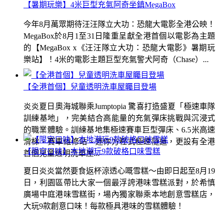
【暑期玩樂】4米巨型充氣阿奇坐鎮MegaBox
今年8月萬眾期待汪汪隊立大功：恐龍大電影全港公映！
MegaBox於8月1至31日隆重呈獻全港首個以電影為主題
的【MegaBox x《汪汪隊立大功：恐龍大電影》暑期玩
樂站】！4米的電影主題巨型充氣警犬阿奇（Chase）...
【全港首個】兒童透明洗車屋矚目登場
炎炎夏日奧海城聯乘Jumptopia 驚喜打造盛夏「極速車隊
訓練基地」，完美結合高能量的充氣彈床挑戰與沉浸式
的職業體驗。訓練基地集極速賽車巨型彈床、6.5米高速
滑梯、賽車維修站、迷你方程式極速隧道，更設有全港
【限定口味】本地潮玩9款破格口味雪糕
首個兒童透明洗車屋...
夏日炎炎當然要食返杯涼透心嘅雪糕～由即日起至8月19
日，利園區帶比大家一個最浮誇港味雪糕派對，於希慎
廣場中庭港味雪糕街，場內獨家聯乘本地創意雪糕店，
大玩9款創意口味！每款極具港味的雪糕體驗！