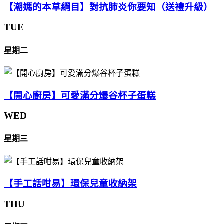
【潮媽的本草綱目】對抗肺炎你要知（送禮升級）
TUE
星期二
【開心廚房】可愛滿分爆谷杯子蛋糕
WED
星期三
【手工話咁易】環保兒童收納架
THU