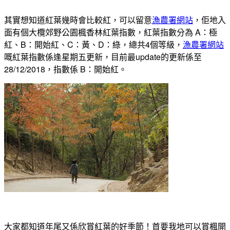
其實想知道紅葉幾時會比較紅，可以留意
漁農署網站
，佢地入
面有個大欖郊野公園楓香林紅葉指數，紅葉指數分為 A：極
紅、B：開始紅、C：黃、D：綠，總共4個等級，
漁農署網站
嘅紅葉指數係逢星期五更新，目前最update的更新係至
28/12/2018，指數係 B：開始紅。
大家都知道年尾又係欣賞紅葉的好季節！首要我地可以賞楓開