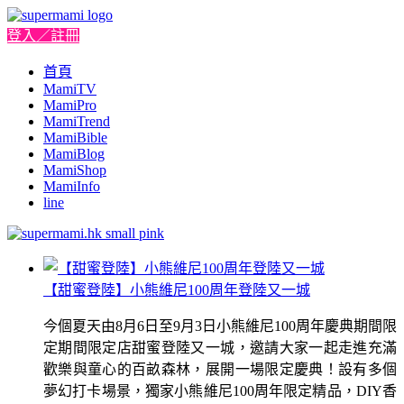
登入／註冊
首頁
MamiTV
MamiPro
MamiTrend
MamiBible
MamiBlog
MamiShop
MamiInfo
line
【甜蜜登陸】小熊維尼100周年登陸又一城
今個夏天由8月6日至9月3日小熊維尼100周年慶典期間限
定期間限定店甜蜜登陸又一城，邀請大家一起走進充滿
歡樂與童心的百畝森林，展開一場限定慶典！設有多個
夢幻打卡場景，獨家小熊維尼100周年限定精品，DIY香