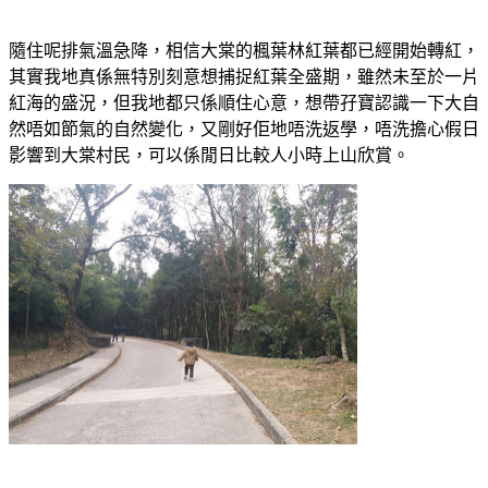
隨住呢排氣溫急降，相信大棠的楓葉林紅葉都已經開始轉紅，
其實我地真係無特別刻意想捕捉紅葉全盛期，雖然未至於一片
紅海的盛況，但我地都只係順住心意，想帶孖寶認識一下大自
然唔如節氣的自然變化，又剛好佢地唔洗返學，唔洗擔心假日
影響到大棠村民，可以係閒日比較人小時上山欣賞。