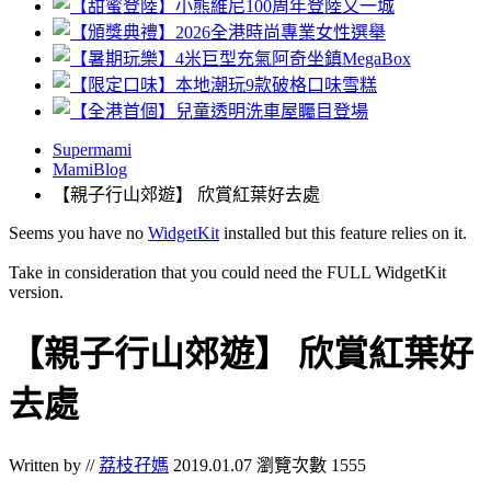
Supermami
MamiBlog
【親子行山郊遊】 欣賞紅葉好去處
Seems you have no
WidgetKit
installed but this feature relies on it.
Take in consideration that you could need the FULL WidgetKit
version.
【親子行山郊遊】 欣賞紅葉好
去處
Written by //
荔枝孖媽
2019.01.07
瀏覽次數 1555