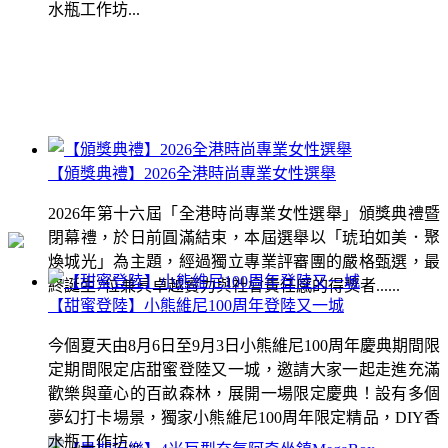
水瓶工作坊...
【頒獎典禮】2026全港時尚專業女性選舉
2026年第十六屆「全港時尚專業女性選舉」頒獎典禮暨
閉幕禮，於日前圓滿結束，本屆選舉以「琥珀如美．聚
煥城光」為主題，經過獨立專業評審團的嚴格甄選，最
終誕生7位兼具卓越實力與社會責任感的得獎者......
【甜蜜登陸】小熊維尼100周年登陸又一城
今個夏天由8月6日至9月3日小熊維尼100周年慶典期間限
定期間限定店甜蜜登陸又一城，邀請大家一起走進充滿
歡樂與童心的百畝森林，展開一場限定慶典！設有多個
夢幻打卡場景，獨家小熊維尼100周年限定精品，DIY香
水瓶工作坊...