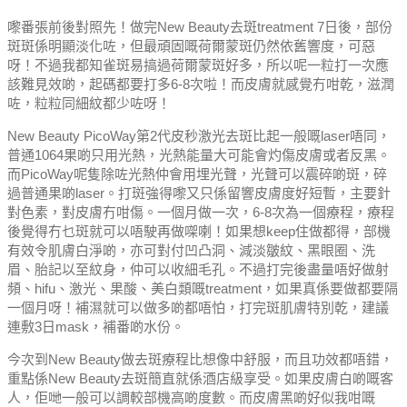
嚟番張前後對照先！做完New Beauty去斑treatment 7日後，部份
斑斑係明顯淡化咗，但最頑固嘅荷爾蒙斑仍然依舊響度，可惡
呀！不過我都知雀斑易搞過荷爾蒙斑好多，所以呢一粒打一次應
該難見效啲，起碼都要打多6-8次啦！而皮膚就感覺冇咁乾，滋潤
咗，粒粒同細紋都少咗呀！
New Beauty PicoWay第2代皮秒激光去斑比起一般嘅laser唔同，
普通1064果啲只用光熱，光熱能量大可能會灼傷皮膚或者反黑。
而PicoWay呢隻除咗光熱仲會用埋光聲，光聲可以震碎啲斑，碎
過普通果啲laser。打斑強得嚟又只係留響皮膚度好短暫，主要針
對色素，對皮膚冇咁傷。一個月做一次，6-8次為一個療程，療程
後覺得冇乜斑就可以唔駛再做㗎喇！如果想keep住做都得，部機
有效令肌膚白淨啲，亦可對付凹凸洞、減淡皺紋、黑眼圈、洗
眉、胎記以至紋身，仲可以收細毛孔。不過打完後盡量唔好做射
頻、hifu、激光、果酸、美白類嘅treatment，如果真係要做都要隔
一個月呀！補濕就可以做多啲都唔怕，打完斑肌膚特別乾，建議
連敷3日mask，補番啲水份。
今次到New Beauty做去斑療程比想像中舒服，而且功效都唔錯，
重點係New Beauty去斑簡直就係酒店級享受。如果皮膚白啲嘅客
人，佢哋一般可以調較部機高啲度數。而皮膚黑啲好似我咁嘅