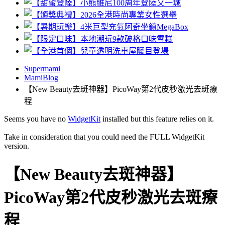
Supermami
MamiBlog
【New Beauty去斑神器】PicoWay第2代皮秒激光去斑療
程
Seems you have no
WidgetKit
installed but this feature relies on it.
Take in consideration that you could need the FULL WidgetKit
version.
【New Beauty去斑神器】
PicoWay第2代皮秒激光去斑療
程