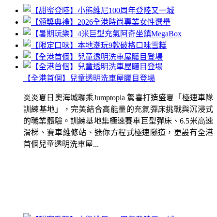
【全港首個】兒童透明洗車屋矚目登場
炎炎夏日奧海城聯乘Jumptopia 驚喜打造盛夏「極速車隊
訓練基地」，完美結合高能量的充氣彈床挑戰與沉浸式
的職業體驗。訓練基地集極速賽車巨型彈床、6.5米高速
滑梯、賽車維修站、迷你方程式極速隧道，更設有全港
首個兒童透明洗車屋...