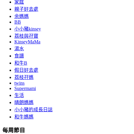
家庭
親子好去處
余媽媽
BB
小小豬kinsey
荔枝與孖寶
KinseyMaMa
湯水
食譜
和牛B
假日好去處
荔枝孖媽
twins
Supermami
生活
晴朗媽媽
小小豬的成長日誌
和牛媽媽
每周節目