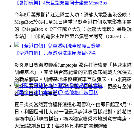
【暑期玩樂】4米巨型充氣阿奇坐鎮MegaBox
今年8月萬眾期待汪汪隊立大功：恐龍大電影全港公映！
MegaBox於8月1至31日隆重呈獻全港首個以電影為主題
的【MegaBox x《汪汪隊立大功：恐龍大電影》暑期玩
樂站】！4米的電影主題巨型充氣警犬阿奇（Chase）...
【全港首個】兒童透明洗車屋矚目登場
炎炎夏日奧海城聯乘Jumptopia 驚喜打造盛夏「極速車隊
訓練基地」，完美結合高能量的充氣彈床挑戰與沉浸式
的職業體驗。訓練基地集極速賽車巨型彈床、6.5米高速
滑梯、賽車維修站、迷你方程式極速隧道，更設有全港
【限定口味】本地潮玩9款破格口味雪糕
首個兒童透明洗車屋...
夏日炎炎當然要食返杯涼透心嘅雪糕～由即日起至8月19
日，利園區帶比大家一個最浮誇港味雪糕派對，於希慎
廣場中庭港味雪糕街，場內獨家聯乘本地創意雪糕店，
大玩9款創意口味！每款極具港味的雪糕體驗！