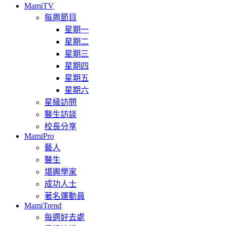
MamiTV
每周節目
星期一
星期二
星期三
星期四
星期五
星期六
星級訪問
醫生訪談
校長分享
MamiPro
藝人
醫生
堪輿學家
成功人士
著名運動員
MamiTrend
每週好去處