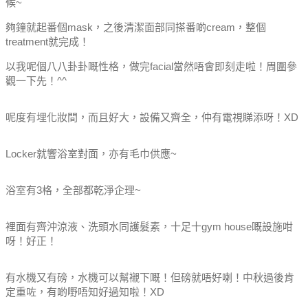
候~
夠鐘就起番個mask，之後清潔面部同搽番啲cream，整個
treatment就完成！
以我呢個八八卦卦嘅性格，做完facial當然唔會即刻走啦！周圍參
觀一下先！^^
呢度有埋化妝間，而且好大，設備又齊全，仲有電視睇添呀！XD
Locker就響浴室對面，亦有毛巾供應~
浴室有3格，全部都乾淨企理~
裡面有齊沖涼液、洗頭水同護髮素，十足十gym house嘅設施咁
呀！好正！
有水機又有磅，水機可以幫襯下嘅！但磅就唔好喇！中秋過後肯
定重咗，有啲嘢唔知好過知啦！XD