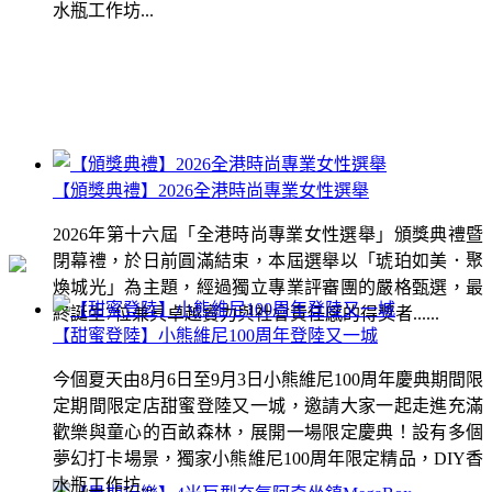
水瓶工作坊...
【頒獎典禮】2026全港時尚專業女性選舉
2026年第十六屆「全港時尚專業女性選舉」頒獎典禮暨
閉幕禮，於日前圓滿結束，本屆選舉以「琥珀如美．聚
煥城光」為主題，經過獨立專業評審團的嚴格甄選，最
終誕生7位兼具卓越實力與社會責任感的得獎者......
【甜蜜登陸】小熊維尼100周年登陸又一城
今個夏天由8月6日至9月3日小熊維尼100周年慶典期間限
定期間限定店甜蜜登陸又一城，邀請大家一起走進充滿
歡樂與童心的百畝森林，展開一場限定慶典！設有多個
夢幻打卡場景，獨家小熊維尼100周年限定精品，DIY香
水瓶工作坊...