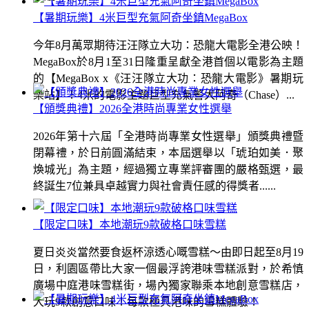
【暑期玩樂】4米巨型充氣阿奇坐鎮MegaBox
今年8月萬眾期待汪汪隊立大功：恐龍大電影全港公映！
MegaBox於8月1至31日隆重呈獻全港首個以電影為主題
的【MegaBox x《汪汪隊立大功：恐龍大電影》暑期玩
樂站】！4米的電影主題巨型充氣警犬阿奇（Chase）...
【頒獎典禮】2026全港時尚專業女性選舉
2026年第十六屆「全港時尚專業女性選舉」頒獎典禮暨
閉幕禮，於日前圓滿結束，本屆選舉以「琥珀如美．聚
煥城光」為主題，經過獨立專業評審團的嚴格甄選，最
終誕生7位兼具卓越實力與社會責任感的得獎者......
【限定口味】本地潮玩9款破格口味雪糕
夏日炎炎當然要食返杯涼透心嘅雪糕～由即日起至8月19
日，利園區帶比大家一個最浮誇港味雪糕派對，於希慎
廣場中庭港味雪糕街，場內獨家聯乘本地創意雪糕店，
大玩9款創意口味！每款極具港味的雪糕體驗！