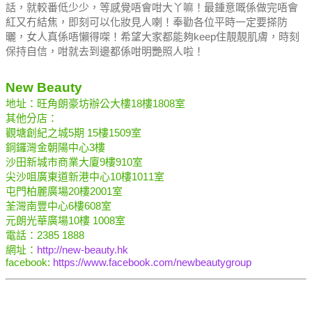
話，就較番低少少，等感覺唔會咁大丫嘛！最鍾意嘅係做完唔會
紅又冇結焦，即刻可以化妝見人喇！奉勸各位平時一定要搽防
曬，女人真係唔懶得㗎！希望大家都能夠keep住靚靚肌膚，時刻
保持自信，咁就去到邊都係咁明艷照人啦！
New Beauty
地址：旺角朗豪坊辦公大樓18樓1808室
其他分店：
觀塘創紀之城5期 15樓1509室
銅鑼灣金朝陽中心3樓
沙田新城市商業大廈9樓910室
尖沙咀廣東道新港中心10樓1011室
屯門柏麗廣場20樓2001室
荃灣南豐中心6樓608室
元朗光華廣場10樓 1008室
電話：2385 1888
網址：
http://new-beauty.hk
facebook:
https://www.facebook.com/newbeautygroup