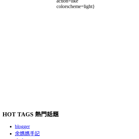
action=like
colorscheme=light}
HOT TAGS 熱門話題
blogger
余媽媽手記