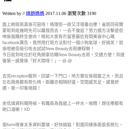
Written by //
晴朗媽媽
2017.11.06
瀏覽次數 3190
面上啲斑斑真係可惡呀！
唔理佢一排又浮現番出嚟！
雀斑同荷爾
蒙斑到底幾時先可以離我而去，一去不復返？
努力搵方法擊退佢
哋係我嘅終生使命！
唔知大家有冇留意最近有間美容中心嘅
facebook廣告，竟然用打斑方法對付一個小狗氣球。好搞笑！
就
係咁被佢吸引咗去試試New Beauty去斑療程喇！
今日就到咗位於旺角朗豪坊嘅New Beauty去斑，交通方便！到達
後第一感覺係「好大間呀！」~ @.@
去完reception報到，回望一下門口，地方實在係相當之大，而且
左右兩旁都有梳化椅，距離亦相隔好遠，空間感充足，感覺舒
適，第一印象唔錯！
坐低填資料嘅時候，有職員為我遞上一杯水。啱晒！趕住嚟都有
啲口渴喇！XD
張form唔會太多資料要填，好快搞掂！對面同樣係兩張長梳化，