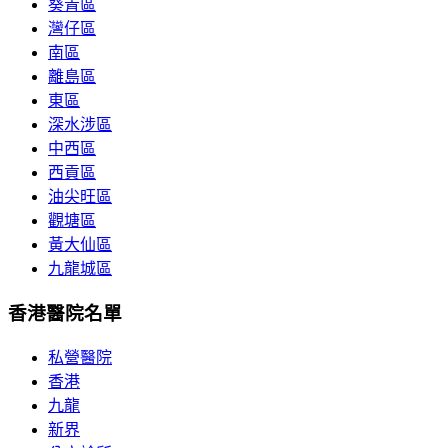
葵青區
灣仔區
南區
離島區
東區
深水涉區
中西區
西貢區
油尖旺區
觀塘區
黃大仙區
九龍城區
香港醫院名單
私營醫院
香港
九龍
新界