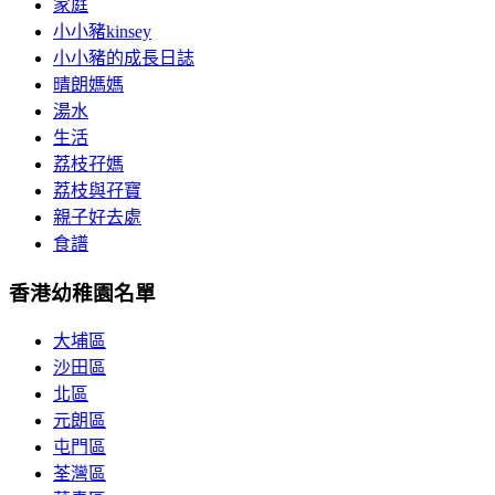
家庭
小小豬kinsey
小小豬的成長日誌
晴朗媽媽
湯水
生活
荔枝孖媽
荔枝與孖寶
親子好去處
食譜
香港幼稚園名單
大埔區
沙田區
北區
元朗區
屯門區
荃灣區