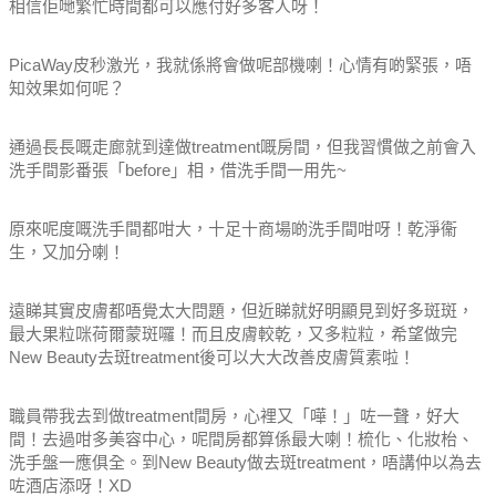
相信佢哋繁忙時間都可以應付好多客人呀！
PicaWay皮秒激光，我就係將會做呢部機喇！心情有啲緊張，唔
知效果如何呢？
通過長長嘅走廊就到達做treatment嘅房間，但我習慣做之前會入
洗手間影番張「before」相，借洗手間一用先~
原來呢度嘅洗手間都咁大，十足十商場啲洗手間咁呀！乾淨衞
生，又加分喇！
遠睇其實皮膚都唔覺太大問題，但近睇就好明顯見到好多斑斑，
最大果粒咪荷爾蒙斑囉！而且皮膚較乾，又多粒粒，希望做完
New Beauty去斑treatment後可以大大改善皮膚質素啦！
職員帶我去到做treatment間房，心裡又「嘩！」咗一聲，好大
間！去過咁多美容中心，呢間房都算係最大喇！梳化、化妝枱、
洗手盤一應俱全。到New Beauty做去斑treatment，唔講仲以為去
咗酒店添呀！XD