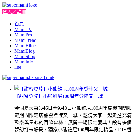
登入／註冊
首頁
MamiTV
MamiPro
MamiTrend
MamiBible
MamiBlog
MamiShop
MamiInfo
line
【甜蜜登陸】小熊維尼100周年登陸又一城
今個夏天由8月6日至9月3日小熊維尼100周年慶典期間限
定期間限定店甜蜜登陸又一城，邀請大家一起走進充滿
歡樂與童心的百畝森林，展開一場限定慶典！設有多個
夢幻打卡場景，獨家小熊維尼100周年限定精品，DIY香