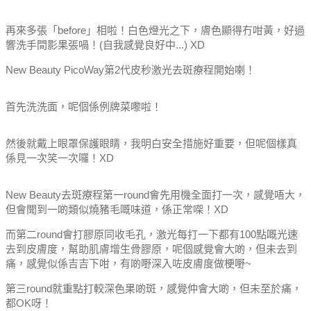
再來多張「before」相啦！白色燈光之下，膚色顯得冇咁黃，好過
響洗手間影果張喎！(自我感覺良好中...) XD
New Beauty PicoWay第2代皮秒激光去斑療程開始喇！
首先洗洗面，呢個係例牌菜嚟啦！
然後就戴上眼罩保護眼睛，我明白安全措施好重要，但呢個樣真
係見一次笑一次囉！XD
New Beauty去斑療程第一round會先用機全面打一次，感覺唔大，
但會聞到一啲類似燒豬毛嘅味道，係正常㗎！XD
而第二round會打膠原同收毛孔，激光每打一下都有100點嘅光速
去到皮膚度，幫助肌膚增生骨膠原，呢個感覺會大啲，但未去到
痛，感覺似係吉吉下咁，有啲嘢深入咗皮膚度做梗嘢~
第三round就重點打較深色果啲斑，感覺仲會大啲，但未至於痛，
都OK呀！