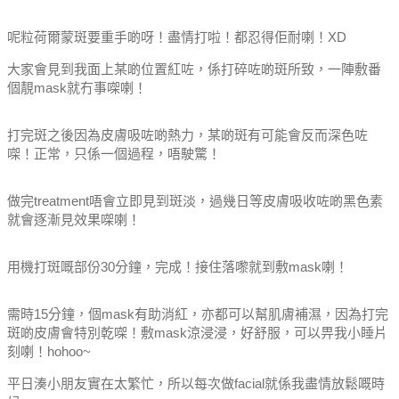
呢粒荷爾蒙斑要重手啲呀！盡情打啦！都忍得佢耐喇！XD
大家會見到我面上某啲位置紅咗，係打碎咗啲斑所致，一陣敷番
個靚mask就冇事㗎喇！
打完斑之後因為皮膚吸咗啲熱力，某啲斑有可能會反而深色咗
㗎！正常，只係一個過程，唔駛驚！
做完treatment唔會立即見到斑淡，過幾日等皮膚吸收咗啲黑色素
就會逐漸見效果㗎喇！
用機打斑嘅部份30分鐘，完成！接住落嚟就到敷mask喇！
需時15分鐘，個mask有助消紅，亦都可以幫肌膚補濕，因為打完
斑啲皮膚會特別乾㗎！敷mask涼浸浸，好舒服，可以畀我小睡片
刻喇！hohoo~
平日湊小朋友實在太繁忙，所以每次做facial就係我盡情放鬆嘅時