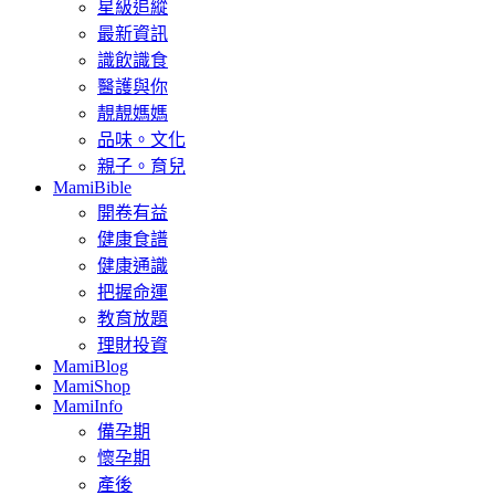
星級追縱
最新資訊
識飲識食
醫護與你
靚靚媽媽
品味。文化
親子。育兒
MamiBible
開卷有益
健康食譜
健康通識
把握命運
教育放題
理財投資
MamiBlog
MamiShop
MamiInfo
備孕期
懷孕期
產後