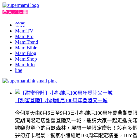
登入／註冊
首頁
MamiTV
MamiPro
MamiTrend
MamiBible
MamiBlog
MamiShop
MamiInfo
line
【甜蜜登陸】小熊維尼100周年登陸又一城
今個夏天由8月6日至9月3日小熊維尼100周年慶典期間限
定期間限定店甜蜜登陸又一城，邀請大家一起走進充滿
歡樂與童心的百畝森林，展開一場限定慶典！設有多個
夢幻打卡場景，獨家小熊維尼100周年限定精品，DIY香