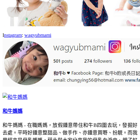
I
nstagram
:
wagyubmami
和牛媽媽
和牛媽媽 - 在職媽媽，放假鍾意帶住和牛B四圍去玩，發掘好
去處。平時好鍾意整甜品、做手作、亦鍾意買嘢、扮靚。而我