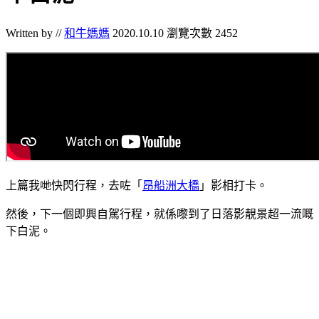
Written by //
和牛媽媽
2020.10.10
瀏覽次數 2452
上篇我哋快閃行程，去咗「
昂船洲大橋
」影相打卡。
然後，下一個即興自駕行程，就係嚟到了日落影靚景超一流嘅
下白泥。