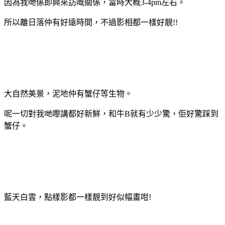
因為我哋係即興來訪嘅關係，當時大概3-4pm左右。
所以離日落仲有好遠時間，不過影相都一樣好靚!!
大自然美景，泥地仲有蟹仔等生物。
呢一切對我哋嚟講都好新鮮，和牛B就有少少驚，佢好驚踩到
蟹仔。
藍天白雲，點樣影都一樣靚到好似幅畫咁!