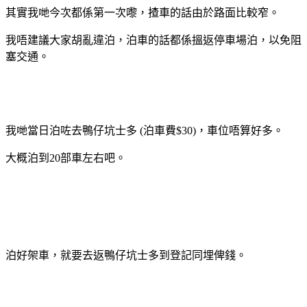
其實我哋今次都係第一次嚟，揸車的話由於路面比較窄。
我唔建議大家胡亂違泊，泊車的話都係搵返停車場泊，以免阻
塞交通。
我哋當日泊咗去鴨仔坑士多 (泊車費$30)，車位唔算好多。
大概泊到20部車左右吧。
泊好架車，就要去返鴨仔坑士多到登記同埋俾錢。