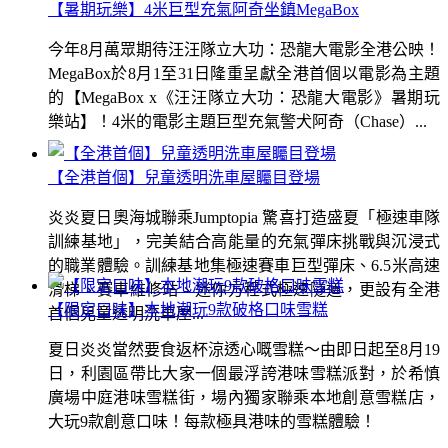
【暑期玩樂】4米巨型充氣阿奇坐鎮MegaBox
今年8月萬眾期待汪汪隊立大功：恐龍大電影全港公映！
MegaBox於8月1至31日隆重呈獻全港首個以電影為主題
的【MegaBox x《汪汪隊立大功：恐龍大電影》暑期玩
樂站】！4米的電影主題巨型充氣警犬阿奇（Chase）...
【全港首個】兒童透明洗車屋矚目登場
炎炎夏日奧海城聯乘Jumptopia 驚喜打造盛夏「極速車隊
訓練基地」，完美結合高能量的充氣彈床挑戰與沉浸式
的職業體驗。訓練基地集極速賽車巨型彈床、6.5米高速
滑梯、賽車維修站、迷你方程式極速隧道，更設有全港
【限定口味】本地潮玩9款破格口味雪糕
首個兒童透明洗車屋...
夏日炎炎當然要食返杯涼透心嘅雪糕～由即日起至8月19
日，利園區帶比大家一個最浮誇港味雪糕派對，於希慎
廣場中庭港味雪糕街，場內獨家聯乘本地創意雪糕店，
大玩9款創意口味！每款極具港味的雪糕體驗！