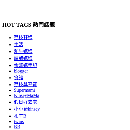
HOT TAGS 熱門話題
荔枝孖媽
生活
和牛媽媽
晴朗媽媽
余媽媽手記
blogger
食譜
荔枝與孖寶
Supermami
KinseyMaMa
假日好去處
小小豬kinsey
和牛B
twins
BB