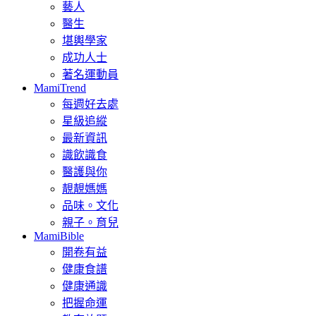
藝人
醫生
堪輿學家
成功人士
著名運動員
MamiTrend
每週好去處
星級追縱
最新資訊
識飲識食
醫護與你
靚靚媽媽
品味。文化
親子。育兒
MamiBible
開卷有益
健康食譜
健康通識
把握命運