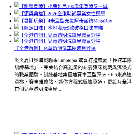
【全港首個】兒童透明洗車屋矚目登場
炎炎夏日奧海城聯乘Jumptopia 驚喜打造盛夏「極速車隊
訓練基地」，完美結合高能量的充氣彈床挑戰與沉浸式
的職業體驗。訓練基地集極速賽車巨型彈床、6.5米高速
滑梯、賽車維修站、迷你方程式極速隧道，更設有全港
首個兒童透明洗車屋...