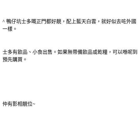
^ 鴨仔坑士多嘅正門都好靚，配上藍天白雲，就好似去咗外國
一樣。
士多有飲品、小食出售。如果無帶備飲品或乾糧，可以喺呢到
預先購買。
仲有影相靚位~