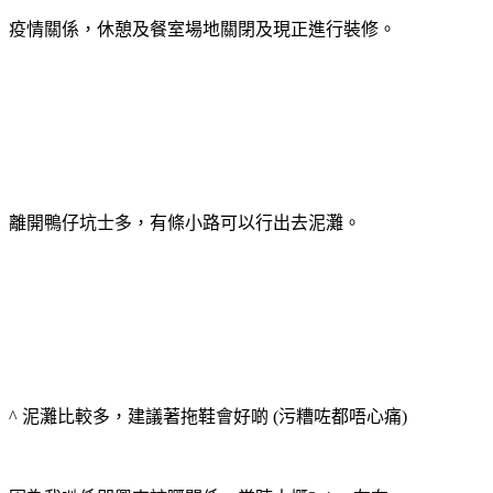
疫情關係，休憩及餐室場地關閉及現正進行裝修。
離開鴨仔坑士多，有條小路可以行出去泥灘。
^ 泥灘比較多，建議著拖鞋會好啲 (污糟咗都唔心痛)