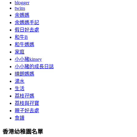
blogger
twins
余媽媽
余媽媽手記
假日好去處
和牛B
和牛媽媽
家庭
小小豬kinsey
小小豬的成長日誌
晴朗媽媽
湯水
生活
荔枝孖媽
荔枝與孖寶
親子好去處
食譜
香港幼稚園名單