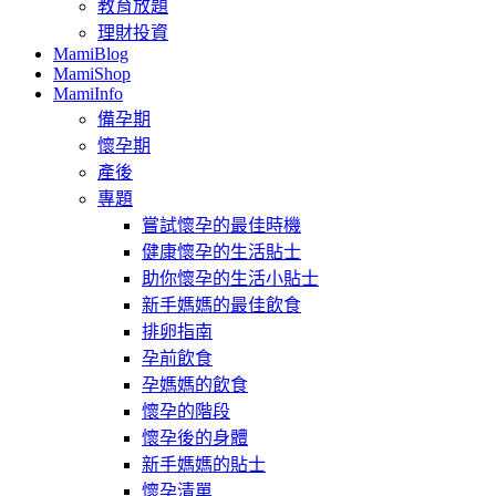
教育放題
理財投資
MamiBlog
MamiShop
MamiInfo
備孕期
懷孕期
產後
專題
嘗試懷孕的最佳時機
健康懷孕的生活貼士
助你懷孕的生活小貼士
新手媽媽的最佳飲食
排卵指南
孕前飲食
孕媽媽的飲食
懷孕的階段
懷孕後的身體
新手媽媽的貼士
懷孕清單