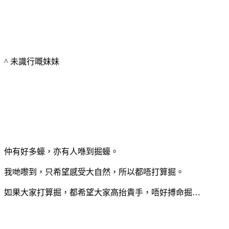
^ 未識行嘅妹妹
仲有好多蠔，亦有人喺到掘蠔。
我哋嚟到，只希望感受大自然，所以都唔打算掘。
如果大家打算掘，都希望大家高抬貴手，唔好搏命掘…