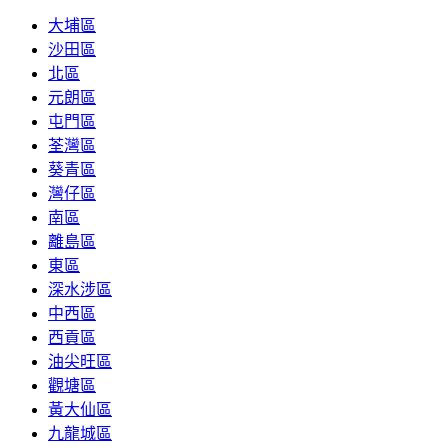
大埔區
沙田區
北區
元朗區
屯門區
荃灣區
葵青區
灣仔區
南區
離島區
東區
深水涉區
中西區
西貢區
油尖旺區
觀塘區
黃大仙區
九龍城區