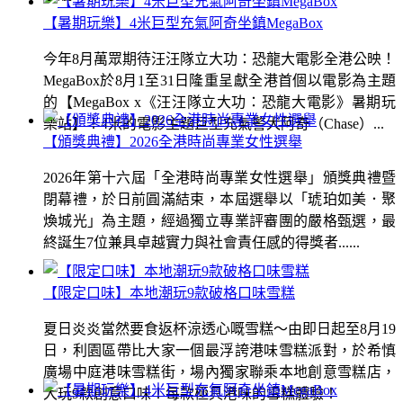
【暑期玩樂】4米巨型充氣阿奇坐鎮MegaBox
今年8月萬眾期待汪汪隊立大功：恐龍大電影全港公映！
MegaBox於8月1至31日隆重呈獻全港首個以電影為主題
的【MegaBox x《汪汪隊立大功：恐龍大電影》暑期玩
樂站】！4米的電影主題巨型充氣警犬阿奇（Chase）...
【頒獎典禮】2026全港時尚專業女性選舉
2026年第十六屆「全港時尚專業女性選舉」頒獎典禮暨
閉幕禮，於日前圓滿結束，本屆選舉以「琥珀如美．聚
煥城光」為主題，經過獨立專業評審團的嚴格甄選，最
終誕生7位兼具卓越實力與社會責任感的得獎者......
【限定口味】本地潮玩9款破格口味雪糕
夏日炎炎當然要食返杯涼透心嘅雪糕～由即日起至8月19
日，利園區帶比大家一個最浮誇港味雪糕派對，於希慎
廣場中庭港味雪糕街，場內獨家聯乘本地創意雪糕店，
大玩9款創意口味！每款極具港味的雪糕體驗！