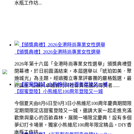
水瓶工作坊...
【頒獎典禮】2026全港時尚專業女性選舉
2026年第十六屆「全港時尚專業女性選舉」頒獎典禮暨
閉幕禮，於日前圓滿結束，本屆選舉以「琥珀如美．聚
煥城光」為主題，經過獨立專業評審團的嚴格甄選，最
終誕生7位兼具卓越實力與社會責任感的得獎者......
【甜蜜登陸】小熊維尼100周年登陸又一城
今個夏天由8月6日至9月3日小熊維尼100周年慶典期間限
定期間限定店甜蜜登陸又一城，邀請大家一起走進充滿
歡樂與童心的百畝森林，展開一場限定慶典！設有多個
夢幻打卡場景，獨家小熊維尼100周年限定精品，DIY香
水瓶工作坊...