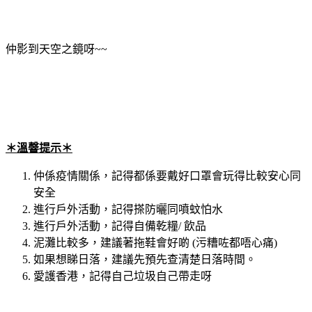
仲影到天空之鏡呀~~
＊溫韾提示＊
仲係疫情關係，記得都係要戴好口罩會玩得比較安心同
安全
進行戶外活動，記得搽防曬同噴蚊怕水
進行戶外活動，記得自備乾糧/ 飲品
泥灘比較多，建議著拖鞋會好啲 (污糟咗都唔心痛)
如果想睇日落，建議先預先查清楚日落時間。
愛護香港，記得自己垃圾自己帶走呀