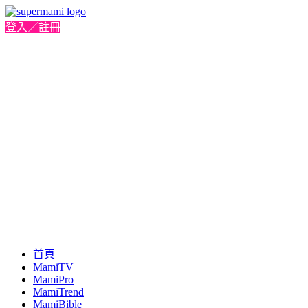
登入／註冊
首頁
MamiTV
MamiPro
MamiTrend
MamiBible