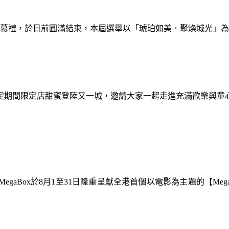
暨閉幕禮，於日前圓滿結束，本屆選舉以「琥珀如美．聚煥城光」
間限定期間限定店甜蜜登陸又一城，邀請大家一起走進充滿歡樂與
gaBox於8月1至31日隆重呈獻全港首個以電影為主題的【Meg