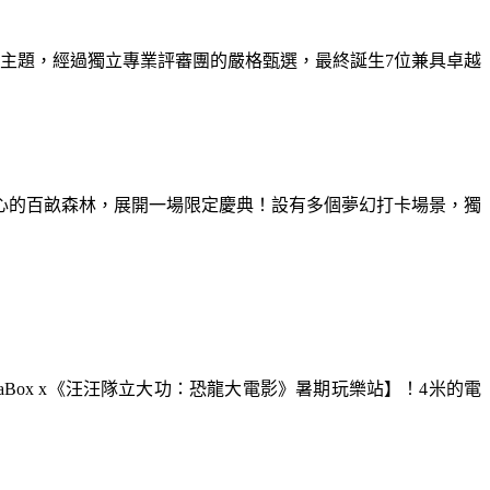
為主題，經過獨立專業評審團的嚴格甄選，最終誕生7位兼具卓越
童心的百畝森林，展開一場限定慶典！設有多個夢幻打卡場景，獨
aBox x《汪汪隊立大功：恐龍大電影》暑期玩樂站】！4米的電