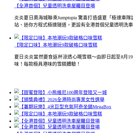
【全港首個】兒童透明洗車屋矚目登場
炎炎夏日奧海城聯乘Jumptopia 驚喜打造盛夏「極
站、迷你方程式極速隧道，更設有全港首個兒童透明洗車屋.
【限定口味】本地潮玩9款破格口味雪糕
夏日炎炎當然要食返杯涼透心嘅雪糕～由即日起至8月1
味！每款極具港味的雪糕體驗！