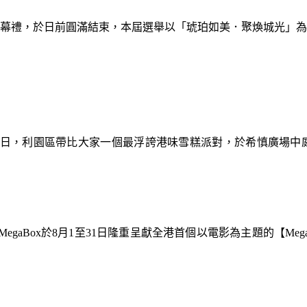
暨閉幕禮，於日前圓滿結束，本屆選舉以「琥珀如美．聚煥城光」
9日，利園區帶比大家一個最浮誇港味雪糕派對，於希慎廣場中
gaBox於8月1至31日隆重呈獻全港首個以電影為主題的【Meg