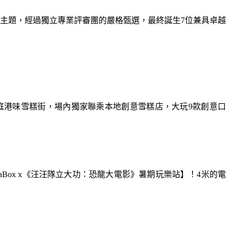
為主題，經過獨立專業評審團的嚴格甄選，最終誕生7位兼具卓越
庭港味雪糕街，場內獨家聯乘本地創意雪糕店，大玩9款創意口
aBox x《汪汪隊立大功：恐龍大電影》暑期玩樂站】！4米的電