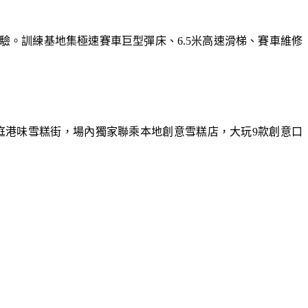
體驗。訓練基地集極速賽車巨型彈床、6.5米高速滑梯、賽車維修
庭港味雪糕街，場內獨家聯乘本地創意雪糕店，大玩9款創意口