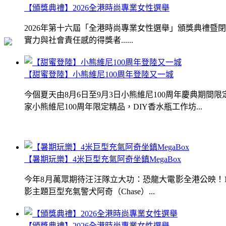
【頒獎典禮】2026全港時尚專業女性選舉
2026年第十六屆「全港時尚專業女性選舉」頒獎典禮
實力與社會責任感的得獎者......
【甜蜜登陸】小熊維尼100周年登陸又一城
今個夏天由8月6日至9月3日小熊維尼100周年慶典期
家小熊維尼100周年限定精品，DIY香水瓶工作坊...
【暑期玩樂】4米巨型充氣阿奇坐鎮MegaBox
今年8月萬眾期待汪汪隊立大功：恐龍大電影全港公映！Me
影主題巨型充氣警犬阿奇（Chase）...
【頒獎典禮】2026全港時尚專業女性選舉