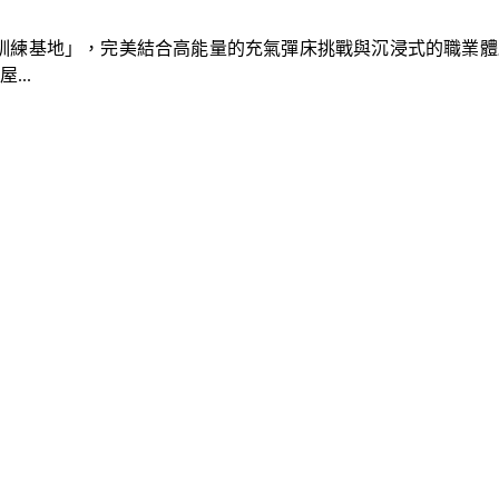
速車隊訓練基地」，完美結合高能量的充氣彈床挑戰與沉浸式的職業
..