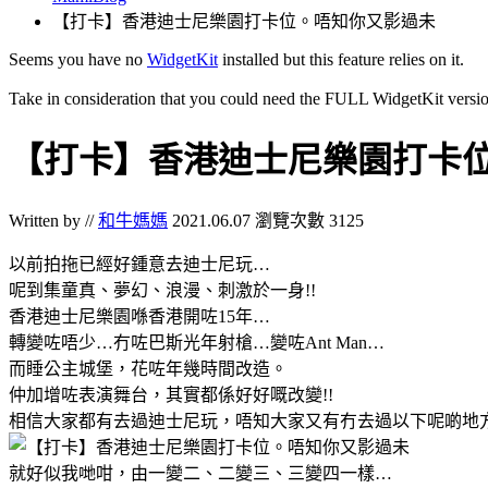
【打卡】香港迪士尼樂園打卡位。唔知你又影過未
Seems you have no
WidgetKit
installed but this feature relies on it.
Take in consideration that you could need the FULL WidgetKit versio
【打卡】香港迪士尼樂園打卡
Written by //
和牛媽媽
2021.06.07
瀏覽次數 3125
以前拍拖已經好鍾意去迪士尼玩…
呢到集童真、夢幻、浪漫、刺激於一身!!
香港迪士尼樂園喺香港開咗15年…
轉變咗唔少…冇咗巴斯光年射槍…變咗Ant Man…
而睡公主城堡，花咗年幾時間改造。
仲加增咗表演舞台，其實都係好好嘅改變!!
相信大家都有去過迪士尼玩，唔知大家又有冇去過以下呢啲地
就好似我哋咁，由一變二、二變三、三變四一樣…