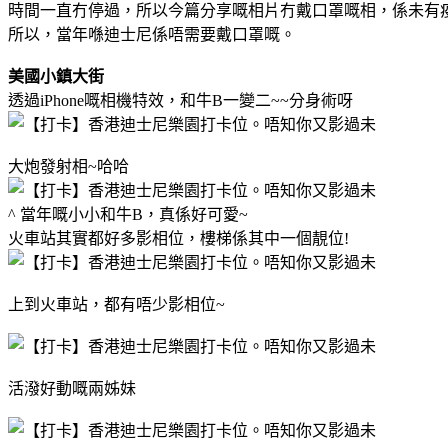
時間一直冇停過，所以今篇分享嘅相片
冇戴口罩嘅相，係未有
所以，當年喺迪士尼係唔需要戴口罩嘅。
美國小鎮大街
透過iPhone嘅相機特效，和牛B一變二~~分身術呀
大炮發射相~哈哈
^ 當年嘅小小和牛B，真係好可愛~
火車站其實都好多影相位，樓梯係其中一個靚位!
上到火車站，都有唔少影相位~
活潑好動嘅兩姊妹