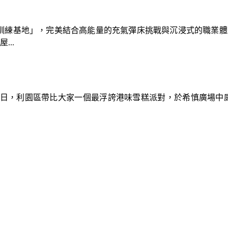
速車隊訓練基地」，完美結合高能量的充氣彈床挑戰與沉浸式的職業
..
9日，利園區帶比大家一個最浮誇港味雪糕派對，於希慎廣場中