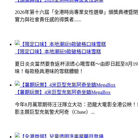
2026年第十六屆「全港時尚專業女性選舉」頒獎典禮
實力與社會責任感的得獎者......
【限定口味】本地潮玩9款破格口味雪糕
夏日炎炎當然要食返杯涼透心嘅雪糕～由即日起至8月1
味！每款極具港味的雪糕體驗！
【暑期玩樂】4米巨型充氣阿奇坐鎮MegaBox
今年8月萬眾期待汪汪隊立大功：恐龍大電影全港公映！Me
影主題巨型充氣警犬阿奇（Chase）...