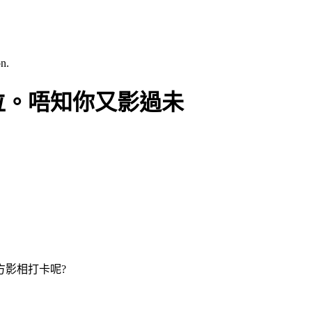
n.
位。唔知你又影過未
方影相打卡呢?