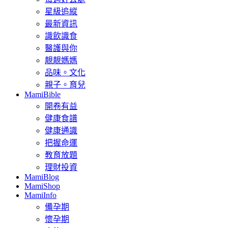
星級追縱
最新資訊
識飲識食
醫護與你
靚靚媽媽
品味。文化
親子。育兒
MamiBible
開卷有益
健康食譜
健康通識
把握命運
教育放題
理財投資
MamiBlog
MamiShop
MamiInfo
備孕期
懷孕期