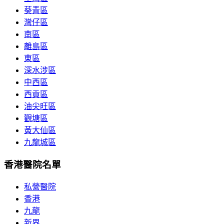
葵青區
灣仔區
南區
離島區
東區
深水涉區
中西區
西貢區
油尖旺區
觀塘區
黃大仙區
九龍城區
香港醫院名單
私營醫院
香港
九龍
新界