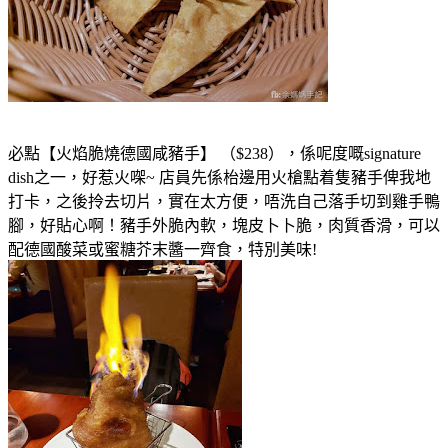
必點【火焰脆燒德國咸豬手】 （$238），係呢度嘅signature
dish之一，好惹火㗎~ 店員先係枱邊用火槍點着隻豬手俾我地
打卡，之後拎去切片，實在太方便，唔洗自己落手切到雞手鴨
腳，好貼心啊！豬手外脆內軟，塊皮卜卜脆，肉質香滑，可以
配德國酸菜或蜜糖芥末醬一齊食，特別美味!