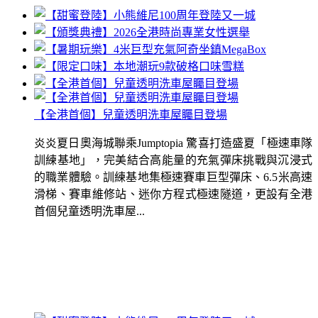
【全港首個】兒童透明洗車屋矚目登場
炎炎夏日奧海城聯乘Jumptopia 驚喜打造盛夏「極速車隊
訓練基地」，完美結合高能量的充氣彈床挑戰與沉浸式
的職業體驗。訓練基地集極速賽車巨型彈床、6.5米高速
滑梯、賽車維修站、迷你方程式極速隧道，更設有全港
首個兒童透明洗車屋...