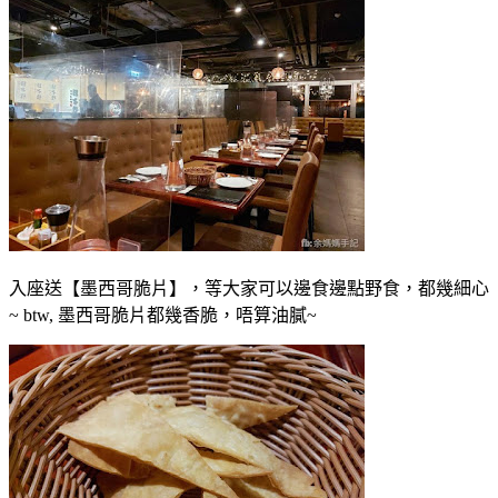
入座送【墨西哥脆片】，等大家可以邊食邊點野食，都幾細心
~ btw, 墨西哥脆片都幾香脆，唔算油膩~