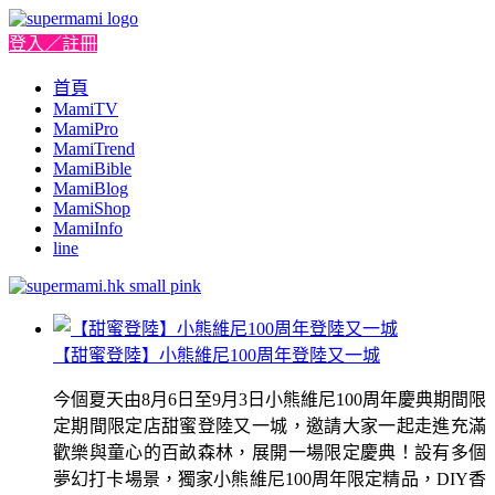
登入／註冊
首頁
MamiTV
MamiPro
MamiTrend
MamiBible
MamiBlog
MamiShop
MamiInfo
line
【甜蜜登陸】小熊維尼100周年登陸又一城
今個夏天由8月6日至9月3日小熊維尼100周年慶典期間限
定期間限定店甜蜜登陸又一城，邀請大家一起走進充滿
歡樂與童心的百畝森林，展開一場限定慶典！設有多個
夢幻打卡場景，獨家小熊維尼100周年限定精品，DIY香