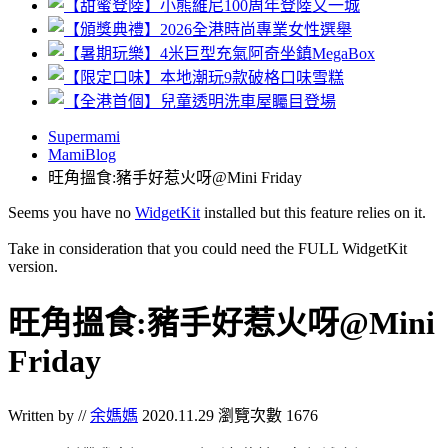
Supermami
MamiBlog
旺角搵食:豬手好惹火呀@Mini Friday
Seems you have no
WidgetKit
installed but this feature relies on it.
Take in consideration that you could need the FULL WidgetKit
version.
旺角搵食:豬手好惹火呀@Mini
Friday
Written by //
余媽媽
2020.11.29
瀏覽次數 1676