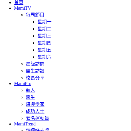
首頁
MamiTV
每周節目
星期一
星期二
星期三
星期四
星期五
星期六
星級訪問
醫生訪談
校長分享
MamiPro
藝人
醫生
堪輿學家
成功人士
著名運動員
MamiTrend
每週好去處