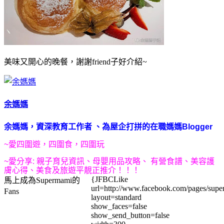
美味又開心的晚餐，謝謝friend子好介紹~
余媽媽
余媽媽，
資深教育工作者
、為屋企打拼的在職媽媽
Blogger
~
愛四圍遊，四圍食，四圍玩
~
愛
分享:
親子育兒資訊、母嬰用品攻略、
有營食譜、美容護
膚心得、美食及旅遊
平靚正推介
！！！
{JFBCLike
馬上成為Supermami的
url=http://www.facebook.com/pages/su
Fans
layout=standard
show_faces=false
show_send_button=false