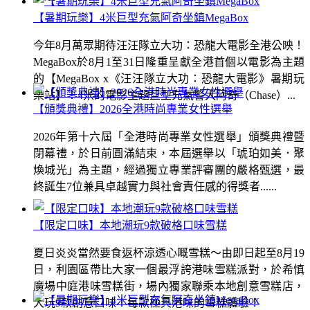
【暑期玩樂】4米巨型充氣阿奇坐鎮MegaBox
今年8月萬眾期待汪汪隊立大功：恐龍大電影全港公映！
MegaBox於8月1至31日隆重呈獻全港首個以電影為主題
的【MegaBox x《汪汪隊立大功：恐龍大電影》暑期玩
樂站】！4米的電影主題巨型充氣警犬阿奇（Chase）...
【頒獎典禮】2026全港時尚專業女性選舉
2026年第十六屆「全港時尚專業女性選舉」頒獎典禮暨
閉幕禮，於日前圓滿結束，本屆選舉以「琥珀如美．聚
煥城光」為主題，經過獨立專業評審團的嚴格甄選，最
終誕生7位兼具卓越實力與社會責任感的得獎者......
【限定口味】本地潮玩9款破格口味雪糕
夏日炎炎當然要食返杯涼透心嘅雪糕～由即日起至8月19
日，利園區帶比大家一個最浮誇港味雪糕派對，於希慎
廣場中庭港味雪糕街，場內獨家聯乘本地創意雪糕店，
大玩9款創意口味！每款極具港味的雪糕體驗！