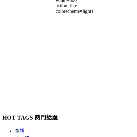
width=300
action=like
colorscheme=light}
HOT TAGS 熱門話題
食譜