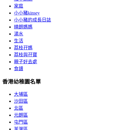
家庭
小小豬kinsey
小小豬的成長日誌
晴朗媽媽
湯水
生活
荔枝孖媽
荔枝與孖寶
親子好去處
食譜
香港幼稚園名單
大埔區
沙田區
北區
元朗區
屯門區
荃灣區