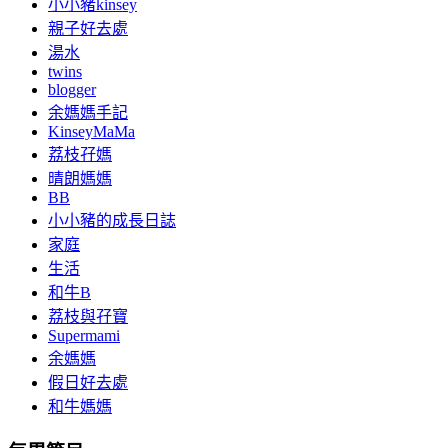
小小豬kinsey
親子好去處
湯水
twins
blogger
余媽媽手記
KinseyMaMa
荔枝孖媽
晴朗媽媽
BB
小小豬的成長日誌
家庭
生活
和牛B
荔枝與孖寶
Supermami
余媽媽
假日好去處
和牛媽媽