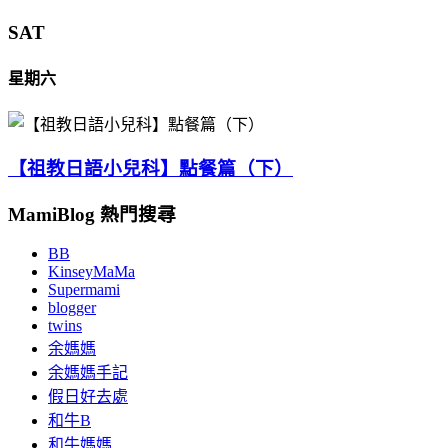
SAT
星期六
【祖教日語小兒科】點餐篇（下）
MamiBlog 熱門搜尋
BB
KinseyMaMa
Supermami
blogger
twins
余媽媽
余媽媽手記
假日好去處
和牛B
和牛媽媽