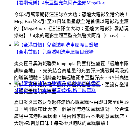
【暑期玩樂】4米巨型充氣阿奇坐鎮MegaBox
今年8月萬眾期待汪汪隊立大功：恐龍大電影全港公映！
MegaBox於8月1至31日隆重呈獻全港首個以電影為主題
的【MegaBox x《汪汪隊立大功：恐龍大電影》暑期玩
樂站】！4米的電影主題巨型充氣警犬阿奇（Chase）...
【全港首個】兒童透明洗車屋矚目登場
炎炎夏日奧海城聯乘Jumptopia 驚喜打造盛夏「極速車隊
訓練基地」，完美結合高能量的充氣彈床挑戰與沉浸式
的職業體驗。訓練基地集極速賽車巨型彈床、6.5米高速
滑梯、賽車維修站、迷你方程式極速隧道，更設有全港
【限定口味】本地潮玩9款破格口味雪糕
首個兒童透明洗車屋...
夏日炎炎當然要食返杯涼透心嘅雪糕～由即日起至8月19
日，利園區帶比大家一個最浮誇港味雪糕派對，於希慎
廣場中庭港味雪糕街，場內獨家聯乘本地創意雪糕店，
大玩9款創意口味！每款極具港味的雪糕體驗！