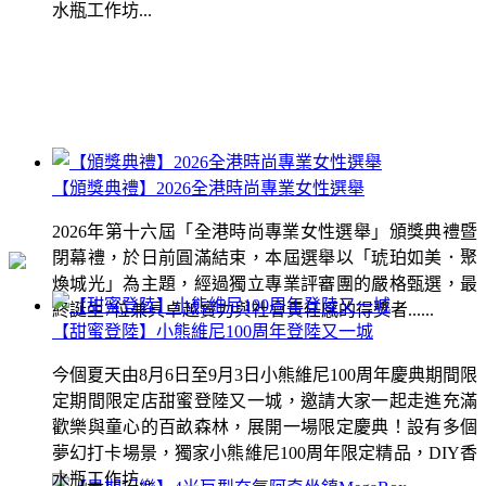
水瓶工作坊...
【頒獎典禮】2026全港時尚專業女性選舉
2026年第十六屆「全港時尚專業女性選舉」頒獎典禮暨
閉幕禮，於日前圓滿結束，本屆選舉以「琥珀如美．聚
煥城光」為主題，經過獨立專業評審團的嚴格甄選，最
終誕生7位兼具卓越實力與社會責任感的得獎者......
【甜蜜登陸】小熊維尼100周年登陸又一城
今個夏天由8月6日至9月3日小熊維尼100周年慶典期間限
定期間限定店甜蜜登陸又一城，邀請大家一起走進充滿
歡樂與童心的百畝森林，展開一場限定慶典！設有多個
夢幻打卡場景，獨家小熊維尼100周年限定精品，DIY香
水瓶工作坊...