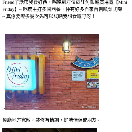
Friend子話帶我食好西，呢晚到左位於旺角銀城廣場嘅【Mini
Friday】~ 呢度主打多國西餐，仲有好多自家首創嘅菜式㗎
~ 真係要嚟多幾次先可以試晒我想食嘅野呀！
>
餐廳地方寬敞，裝修有情調，好啱情侶或朋友~