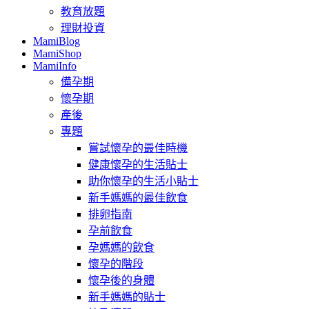
教育放題
理財投資
MamiBlog
MamiShop
MamiInfo
備孕期
懷孕期
產後
專題
嘗試懷孕的最佳時機
健康懷孕的生活貼士
助你懷孕的生活小貼士
新手媽媽的最佳飲食
排卵指南
孕前飲食
孕媽媽的飲食
懷孕的階段
懷孕後的身體
新手媽媽的貼士