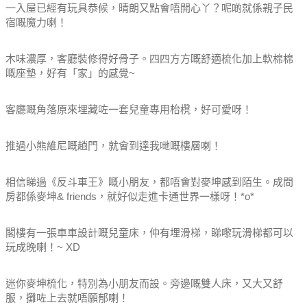
一入屋已經有玩具恭候，晴朗又點會唔開心丫？呢啲就係親子民
宿嘅魔力喇！
木味濃厚，客廳裝修得好骨子。四四方方嘅舒適梳化加上軟棉棉
嘅座墊，好有「家」的感覺~
客廳嘅角落原來埋藏咗一套兒童專用枱櫈，好可愛呀！
推過小熊維尼嘅趟門，就會到達我哋嘅樓層喇！
相信睇過《反斗車王》嘅小朋友，都唔會對麥坤感到陌生。成間
房都係麥坤& friends，就好似走進卡通世界一樣呀！*o*
閣樓有一張車車設計嘅兒童床，仲有埋滑梯，睇嚟玩滑梯都可以
玩成晚喇！~ XD
迷你麥坤梳化，特別為小朋友而設。旁邊嘅雙人床，又大又舒
服，攤咗上去就唔願郁喇！