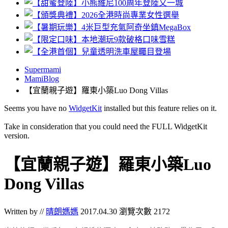
Supermami
MamiBlog
【宜蘭親子遊】羅東小築Luo Dong Villas
Seems you have no
WidgetKit
installed but this feature relies on it.
Take in consideration that you could need the FULL WidgetKit
version.
【宜蘭親子遊】羅東小築Luo
Dong Villas
Written by //
晴朗媽媽
2017.04.30
瀏覽次數 2172