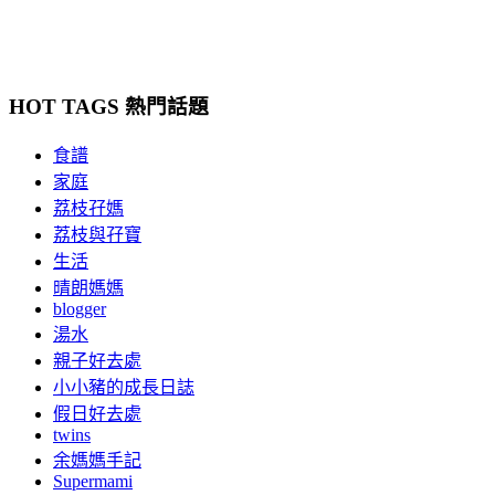
HOT TAGS 熱門話題
食譜
家庭
荔枝孖媽
荔枝與孖寶
生活
晴朗媽媽
blogger
湯水
親子好去處
小小豬的成長日誌
假日好去處
twins
余媽媽手記
Supermami