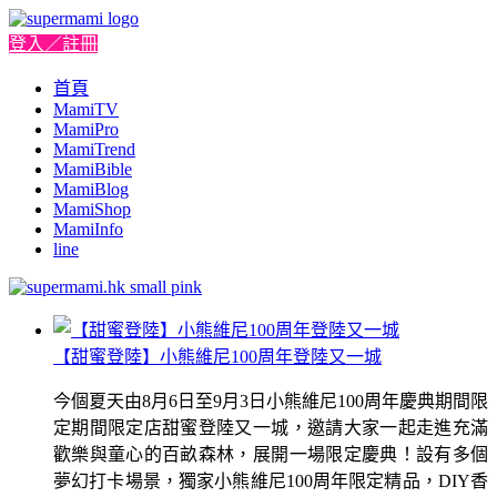
登入／註冊
首頁
MamiTV
MamiPro
MamiTrend
MamiBible
MamiBlog
MamiShop
MamiInfo
line
【甜蜜登陸】小熊維尼100周年登陸又一城
今個夏天由8月6日至9月3日小熊維尼100周年慶典期間限
定期間限定店甜蜜登陸又一城，邀請大家一起走進充滿
歡樂與童心的百畝森林，展開一場限定慶典！設有多個
夢幻打卡場景，獨家小熊維尼100周年限定精品，DIY香