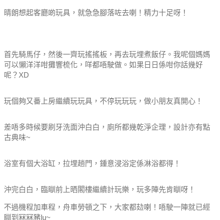
晴朗想起客廳啲玩具，就急急腳落咗去喇！精力十足呀！
首先騎馬仔，然後一齊玩搖搖板，再去玩埋煮飯仔。我呢個媽媽
可以懶洋洋咁攤響梳化，咩都唔駛做。如果日日係咁你話幾好
呢？XD
玩個夠又番上房繼續玩玩具，不停玩玩玩，做小朋友真開心！
差唔多時候要刷牙洗面沖白白，廁所都幾乾淨企理，設計亦有點
古典味~
浴室有個大浴缸，拉埋趟門，鍾意浸浴定係淋浴都得！
沖完白白，臨瞓前上晒閣樓繼續計玩樂，玩多陣先肯瞓呀！
不過機程加車程，舟車勞頓之下，大家都攰喇！唔駛一陣就已經
瞓到冧冧豬lu~