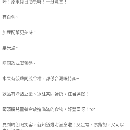
嘩！原來係自助餐呀！十分驚喜！
有白粥~
加埋配菜更美味！
粟米湯~
唔同款式嘅熱盤~
水果有菠蘿同茂谷柑，都係台灣嘅特產~
飲品有冷熱豆漿、冰紅茶同鮮奶。任君選擇！
晴晴將兒童餐盒放進滿滿的食物，好豐富呀！*o*
見到晴朗嘅笑容，就知道幾咁滿意啦！叉足電，食飽飽，又可以