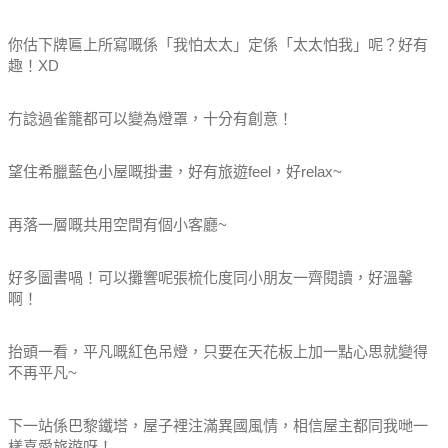
你估下牌匾上所寫嘅係「我怕太太」定係「太太怕我」呢？好有
趣！XD
冇諗過雀籠都可以變為燈罩，十分有創意！
望住希臘藍色小屋嘅掛畫，好有旅遊feel，好relax~
再落一層嘅共用空間有個小客廳~
好多圖書喎！可以攤響呢張梳化度同小朋友一齊閱讀，好溫馨
啊！
抬頭一看，平凡嘅紅色吊燈，只要在天花板上加一點心思就變得
不再平凡~
下一站係巴黎鐵塔，屋子裡注滿異國風情，相信屋主都同我哋一
樣喜愛旅遊呀！