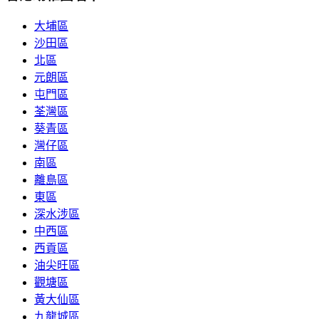
大埔區
沙田區
北區
元朗區
屯門區
荃灣區
葵青區
灣仔區
南區
離島區
東區
深水涉區
中西區
西貢區
油尖旺區
觀塘區
黃大仙區
九龍城區