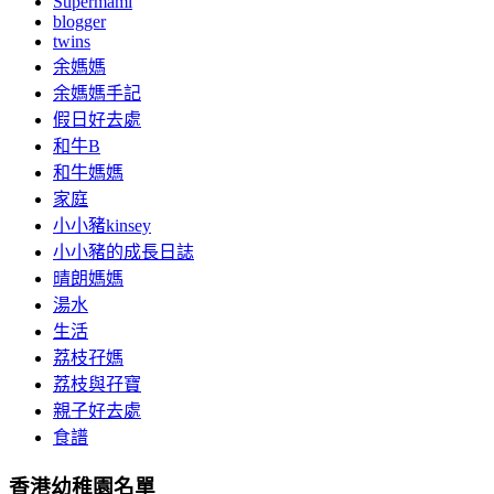
Supermami
blogger
twins
余媽媽
余媽媽手記
假日好去處
和牛B
和牛媽媽
家庭
小小豬kinsey
小小豬的成長日誌
晴朗媽媽
湯水
生活
荔枝孖媽
荔枝與孖寶
親子好去處
食譜
香港幼稚園名單