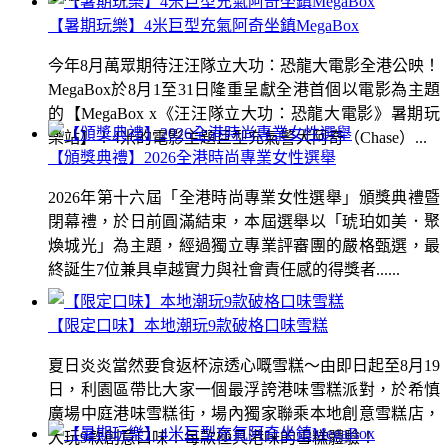
【暑期玩樂】4米巨型充氣阿奇坐鎮MegaBox
今年8月萬眾期待汪汪隊立大功：恐龍大電影全港公映！
MegaBox於8月1至31日隆重呈獻全港首個以電影為主題
的【MegaBox x《汪汪隊立大功：恐龍大電影》暑期玩
樂站】！4米的電影主題巨型充氣警犬阿奇（Chase）...
【頒獎典禮】2026全港時尚專業女性選舉
2026年第十六屆「全港時尚專業女性選舉」頒獎典禮暨
閉幕禮，於日前圓滿結束，本屆選舉以「琥珀如美．聚
煥城光」為主題，經過獨立專業評審團的嚴格甄選，最
終誕生7位兼具卓越實力與社會責任感的得獎者......
【限定口味】本地潮玩9款破格口味雪糕
夏日炎炎當然要食返杯涼透心嘅雪糕～由即日起至8月19
日，利園區帶比大家一個最浮誇港味雪糕派對，於希慎
廣場中庭港味雪糕街，場內獨家聯乘本地創意雪糕店，
大玩9款創意口味！每款極具港味的雪糕體驗！