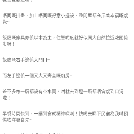
唔同嘅掛畫，加上唔同嘅得意小擺設，整間屋都充斥着幸福嘅感
覺~
飯廳嘅傢具亦係以木為主，住響呢度就好似同大自然拉近咗關係
咁呀！
飯廳嘅右手邊係大門口~
而左手邊係一個又大又齊全嘅廚房~
差不多每一層都設有茶水間，咁就去到邊一層都唔會感到口渴
啦！
早餐時間快到，一講到食就精神㗎喇！快啲去睇下民宿為我哋預
備咗咩嘢食先~