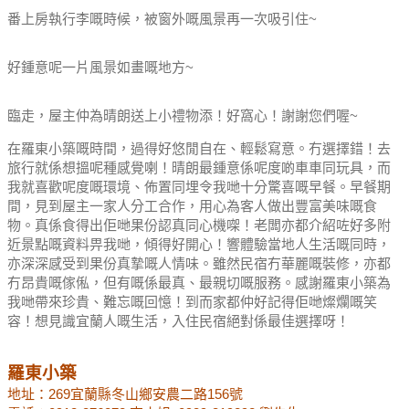
番上房執行李嘅時候，被窗外嘅風景再一次吸引住~
好鍾意呢一片風景如畫嘅地方~
臨走，屋主仲為晴朗送上小禮物添！好窩心！謝謝您們喔~
在羅東小築嘅時間，過得好悠閒自在、輕鬆寫意。
冇選擇錯！去
旅行就係想搵呢種感覺喇！
晴朗最鍾意係呢度啲車車同玩具，
而
我就喜歡呢度嘅環境、佈置同埋令我哋十分驚喜嘅早餐。
早餐期
間，見到屋主一家人分工合作，用心為客人做出豐富美味嘅食
物。
真係食得出佢哋果份認真同心機㗎！
老闆亦都介紹咗好多附
近景點嘅資料畀我哋，傾得好開心！
響體驗當地人生活嘅同時，
亦深深感受到果份真摯嘅人情味。
雖然民宿冇華麗嘅裝修，亦都
冇昂貴嘅傢俬，但有嘅係最真、最親切嘅服務。
感謝羅東小築為
我哋帶來珍貴、難忘嘅回憶！
到而家都仲好記得佢哋燦爛嘅笑
容！
想見識宜蘭人嘅生活，入住民宿絕對係最佳選擇呀！
羅東小築
地址：269宜蘭縣冬山鄉安農二路156號