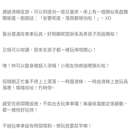
通過滑梯底部，可以到達另一張兒童床。床上有一個類似馬戲團
嘅帳篷，朗朗話：「坐響呢度，落雨都唔怕啦！」~ XD
窗台擺滿咗車車玩具，好明顯呢間房係為男孩子而設嘅啦！
又唔可以咁講，原來女孩子都一樣玩得咁開心！
咦！仲可以變身做超人添喎！小朋友快啲過嚟換衫啦！
但晴朗正忙着不停上上落落，一時瀡滑梯，一時由滑梯上放玩具
落嚟！嘻嘻哈哈！冇時停~
感受完房間嘅設施，不如出去玩車車囉！無論係電動定係腳動，
都一樣咁好玩呀！
不過玩車車設有時間限制，想玩就要趁早喇！