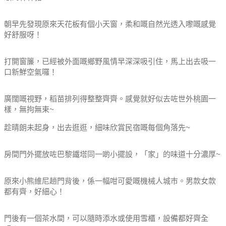
朝早先發現原來天花板有個小天窗，柔和嘅自然光透入嚟嘅感覺
好舒服呀！
打開窗簾，已經被外面嘅鄉野風情早深深吸引住，馬上出去吸一
口新鮮空氣囉！
廣闊嘅視野，稻苗排列得整整齊齊。感覺就好似去咗世外桃園一
樣，無拘無束~
趁晴朗未起身，出去逛逛，細味欣賞民宿嘅每個角落先~
房間門外擺放咗巴黎鐵塔同一啲小擺設，「家」的味道十分濃厚~
原來小熊維尼趟門背後，係一幅咁可愛嘅機械人城巿。男款女款
都有齊，好細心！
門後有一個茶水間，可以隨時添水或使用雪櫃，設備都好齊全