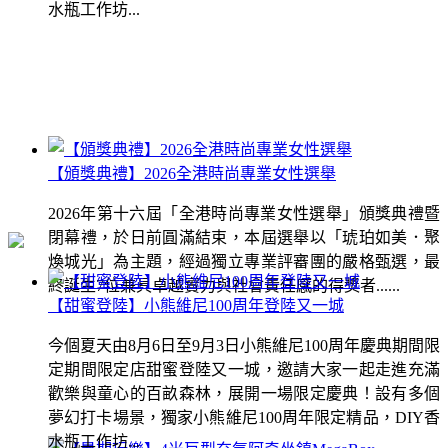
水瓶工作坊...
【頒獎典禮】2026全港時尚專業女性選舉
2026年第十六屆「全港時尚專業女性選舉」頒獎典禮暨
閉幕禮，於日前圓滿結束，本屆選舉以「琥珀如美．聚
煥城光」為主題，經過獨立專業評審團的嚴格甄選，最
終誕生7位兼具卓越實力與社會責任感的得獎者......
【甜蜜登陸】小熊維尼100周年登陸又一城
今個夏天由8月6日至9月3日小熊維尼100周年慶典期間限
定期間限定店甜蜜登陸又一城，邀請大家一起走進充滿
歡樂與童心的百畝森林，展開一場限定慶典！設有多個
夢幻打卡場景，獨家小熊維尼100周年限定精品，DIY香
水瓶工作坊...