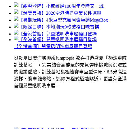
【全港首個】兒童透明洗車屋矚目登場
炎炎夏日奧海城聯乘Jumptopia 驚喜打造盛夏「極速車隊
訓練基地」，完美結合高能量的充氣彈床挑戰與沉浸式
的職業體驗。訓練基地集極速賽車巨型彈床、6.5米高速
滑梯、賽車維修站、迷你方程式極速隧道，更設有全港
首個兒童透明洗車屋...