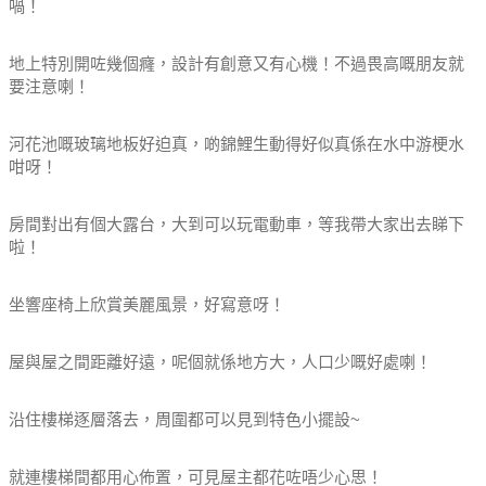
喎！
地上特別開咗幾個癃，設計有創意又有心機！不過畏高嘅朋友就
要注意喇！
河花池嘅玻璃地板好迫真，啲錦鯉生動得好似真係在水中游梗水
咁呀！
房間對出有個大露台，大到可以玩電動車，等我帶大家出去睇下
啦！
坐響座椅上欣賞美麗風景，好寫意呀！
屋與屋之間距離好遠，呢個就係地方大，人口少嘅好處喇！
沿住樓梯逐層落去，周圍都可以見到特色小擺設~
就連樓梯間都用心佈置，可見屋主都花咗唔少心思！