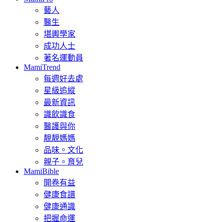
藝人
醫生
堪輿學家
成功人士
著名運動員
MamiTrend
每週好去處
星級追縱
最新資訊
識飲識食
醫護與你
靚靚媽媽
品味。文化
親子。育兒
MamiBible
開卷有益
健康食譜
健康通識
把握命運