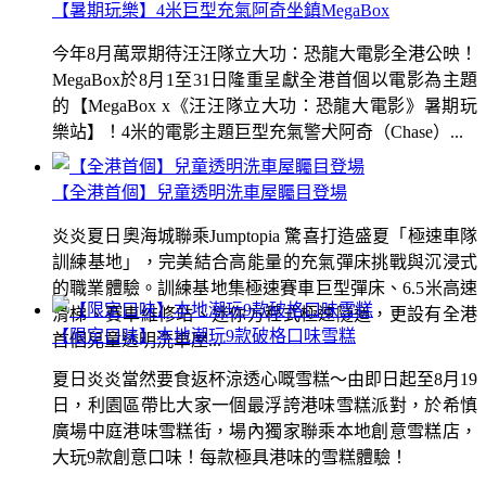
【暑期玩樂】4米巨型充氣阿奇坐鎮MegaBox
今年8月萬眾期待汪汪隊立大功：恐龍大電影全港公映！
MegaBox於8月1至31日隆重呈獻全港首個以電影為主題
的【MegaBox x《汪汪隊立大功：恐龍大電影》暑期玩
樂站】！4米的電影主題巨型充氣警犬阿奇（Chase）...
【全港首個】兒童透明洗車屋矚目登場
炎炎夏日奧海城聯乘Jumptopia 驚喜打造盛夏「極速車隊
訓練基地」，完美結合高能量的充氣彈床挑戰與沉浸式
的職業體驗。訓練基地集極速賽車巨型彈床、6.5米高速
滑梯、賽車維修站、迷你方程式極速隧道，更設有全港
【限定口味】本地潮玩9款破格口味雪糕
首個兒童透明洗車屋...
夏日炎炎當然要食返杯涼透心嘅雪糕～由即日起至8月19
日，利園區帶比大家一個最浮誇港味雪糕派對，於希慎
廣場中庭港味雪糕街，場內獨家聯乘本地創意雪糕店，
大玩9款創意口味！每款極具港味的雪糕體驗！