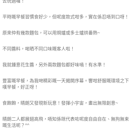
去玩過囉！
平時嘅早餐習慣食好少，但呢度款式咁多，實在係忍唔到口呀！
原來仲有幾款麵包，可以用焗爐或多士爐烘番熱~
不同醬料，啱晒不同口味嘅客人啦！
我就鍾意花生醬，另外兩款麵包都好味喎！有水準！
豐富嘅早餐，為我哋精彩嘅一天揭開序幕。響咁舒服嘅環境之下
嘆早餐，好正呀！
食飽飽，晴朗又發現新玩意！發揮小宇宙，畫出無限創意~
晴朗二人都展翅高飛，唔知係咪代表咗呢度自由自在、無拘無束
嘅生活呢？^^