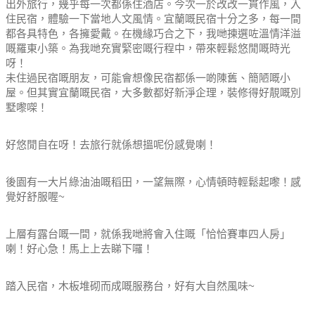
出外旅行，幾乎每一次都係住酒店。
今次一於改改一貫作風，入
住民宿，體驗一下當地人文風情。
宜蘭嘅民宿十分之多，每一間
都各具特色，各擁愛戴。
在機緣巧合之下，我哋揀選咗溫情洋溢
嘅羅東小築。
為我哋充實緊密嘅行程中，帶來輕鬆悠閒嘅時光
呀！
未住過民宿嘅朋友，可能會想像民宿都係一啲陳舊、簡陋嘅小
屋。但其實宜蘭嘅民宿，大多數都好新淨企理，裝修得好靚嘅別
墅嚟㗎！
好悠閒自在呀！去旅行就係想搵呢份感覺喇！
後園有一大片綠油油嘅稻田，一望無際，心情頓時輕鬆起嚟！感
覺好舒服喔~
上層有露台嘅一間，就係我哋將會入住嘅「恰恰賽車四人房」
喇！好心急！馬上上去睇下囉！
踏入民宿，木板堆砌而成嘅服務台，好有大自然風味~