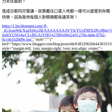
力笑住面對。
我成日都同孖寶講，就算戴住口罩人地都一樣可以感覺到你嘅
快樂，因為我地每個人對眼睛都係識笑架！
https://1.bp.blogspot.com/-P-
_tG3cupWk/XzaTs9ce2II/AAAAAAAAVVk/YUrZ90Tr2PcrJBgv7
jpzhYUSQ4wCLcBGAsYHQ/s1500/ebbe241f-270a-4abe-87b2-
0c1eb1b28d9e.jpg"
,"style":""}"
href="https://www.blogger.com/blog/post/edit/6383296266443833
style="margin-left: 1em; margin-right: 1em; text-align: center;">