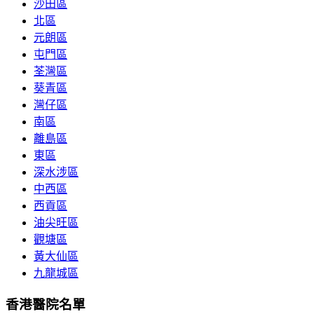
沙田區
北區
元朗區
屯門區
荃灣區
葵青區
灣仔區
南區
離島區
東區
深水涉區
中西區
西貢區
油尖旺區
觀塘區
黃大仙區
九龍城區
香港醫院名單