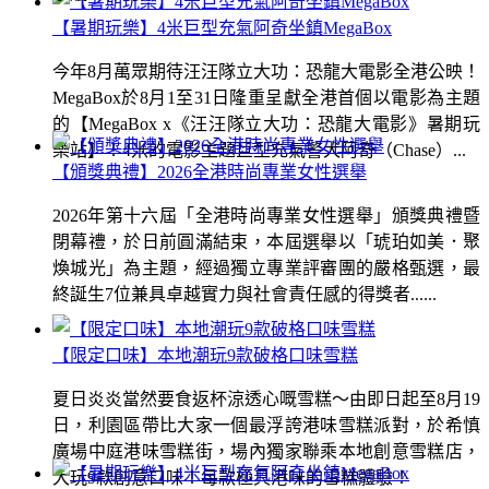
【暑期玩樂】4米巨型充氣阿奇坐鎮MegaBox
今年8月萬眾期待汪汪隊立大功：恐龍大電影全港公映！
MegaBox於8月1至31日隆重呈獻全港首個以電影為主題
的【MegaBox x《汪汪隊立大功：恐龍大電影》暑期玩
樂站】！4米的電影主題巨型充氣警犬阿奇（Chase）...
【頒獎典禮】2026全港時尚專業女性選舉
2026年第十六屆「全港時尚專業女性選舉」頒獎典禮暨
閉幕禮，於日前圓滿結束，本屆選舉以「琥珀如美．聚
煥城光」為主題，經過獨立專業評審團的嚴格甄選，最
終誕生7位兼具卓越實力與社會責任感的得獎者......
【限定口味】本地潮玩9款破格口味雪糕
夏日炎炎當然要食返杯涼透心嘅雪糕～由即日起至8月19
日，利園區帶比大家一個最浮誇港味雪糕派對，於希慎
廣場中庭港味雪糕街，場內獨家聯乘本地創意雪糕店，
大玩9款創意口味！每款極具港味的雪糕體驗！