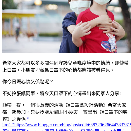
希望大家都可以多多關注同守護兒童喺疫境中的情緒，即使帶
上口罩，小朋友埋藏係口罩下的心情都應該被看得見。
你今日嘅心情又係點呢？
不妨拎張紙同筆，將今天口罩下的心情畫出來同家人分享!
順帶一提，一個很意義的活動《#口罩盒設計活動》希望大家
都一起參加，只要拎張A4紙同小朋友一齊畫出《#口罩下的笑
容》之後係
"
href="https://www.blogger.com/blog/post/edit/6383296266443833