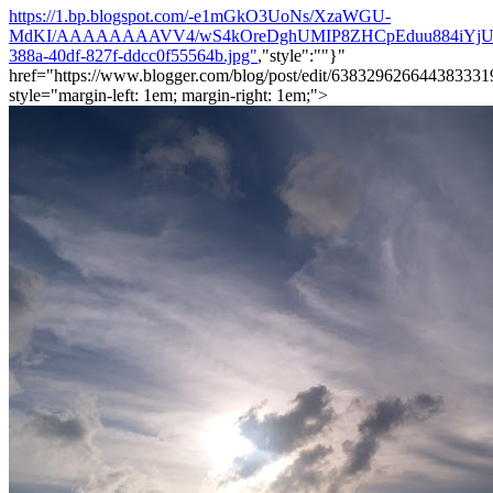
https://1.bp.blogspot.com/-e1mGkO3UoNs/XzaWGU-
MdKI/AAAAAAAAVV4/wS4kOreDghUMIP8ZHCpEduu884iYjUy
388a-40df-827f-ddcc0f55564b.jpg"
,"style":""}"
href="https://www.blogger.com/blog/post/edit/6383296266443833
style="margin-left: 1em; margin-right: 1em;">