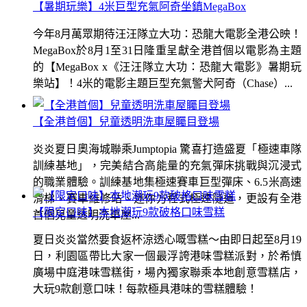
【暑期玩樂】4米巨型充氣阿奇坐鎮MegaBox
今年8月萬眾期待汪汪隊立大功：恐龍大電影全港公映！
MegaBox於8月1至31日隆重呈獻全港首個以電影為主題
的【MegaBox x《汪汪隊立大功：恐龍大電影》暑期玩
樂站】！4米的電影主題巨型充氣警犬阿奇（Chase）...
【全港首個】兒童透明洗車屋矚目登場
炎炎夏日奧海城聯乘Jumptopia 驚喜打造盛夏「極速車隊
訓練基地」，完美結合高能量的充氣彈床挑戰與沉浸式
的職業體驗。訓練基地集極速賽車巨型彈床、6.5米高速
滑梯、賽車維修站、迷你方程式極速隧道，更設有全港
【限定口味】本地潮玩9款破格口味雪糕
首個兒童透明洗車屋...
夏日炎炎當然要食返杯涼透心嘅雪糕～由即日起至8月19
日，利園區帶比大家一個最浮誇港味雪糕派對，於希慎
廣場中庭港味雪糕街，場內獨家聯乘本地創意雪糕店，
大玩9款創意口味！每款極具港味的雪糕體驗！