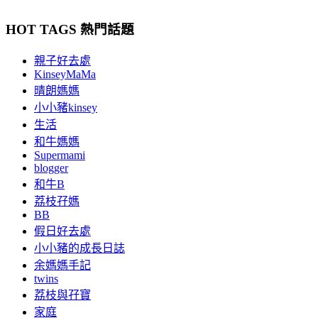
HOT TAGS 熱門話題
親子好去處
KinseyMaMa
晴朗媽媽
小小豬kinsey
生活
和牛媽媽
Supermami
blogger
和牛B
荔枝孖媽
BB
假日好去處
小小豬的成長日誌
余媽媽手記
twins
荔枝與孖寶
家庭