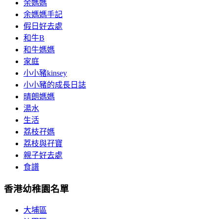
余媽媽
余媽媽手記
假日好去處
和牛B
和牛媽媽
家庭
小小豬kinsey
小小豬的成長日誌
晴朗媽媽
湯水
生活
荔枝孖媽
荔枝與孖寶
親子好去處
食譜
香港幼稚園名單
大埔區