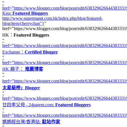
"
href="https://www.blogger.com/blog/post/edit/638329626644383
Kiss:
Featured Bloggers
http://www.supermami.com.hk/index.php/blog/featured-
blog/item/cherrychan"}
"
href="https://www.blogger.com/blog/post/edit/638329626644383
HK：
Featured Bloggers
"
href="https://www.blogger.com/blog/post/edit/6383296266443833
Exchange：
Certified Blogger
"
href="https://www.blogger.com/blog/post/edit/638329626644383
HK 親子：
推薦博客
"
href="https://www.blogger.com/blog/post/edit/6383296266443833
太星級榜」Blogger
"
href="https://www.blogger.com/blog/post/edit/6383296266443833
廿四孝父母 - 24parent.com:
Featured Bloggers
"
href="https://www.blogger.com/blog/post/edit/6383296266443833
媽媽經台灣/香港站:
駐站作家