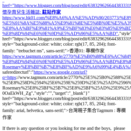
"
href="https://www.blogger.com/blog/post/edit/6383296266443833
懷孕育兒生活雜誌
:
駐站作家
https://www.hk01.com/%E8%A6%AA%E5%AD%90/203773
%E5%91%8A%E5%88%A5%E9%81%8E%E5%8B%9E%E5%A3
%E8%AA%BF%E9%81%A9%E5%BF%83%E6%83%85%E9%B
%E8%8D%94%E6%9E%9D%E5%AD%96%E5%AA%BD"
,"style
href="https://www.blogger.com/blog/post/edit/6383296266443833
style="background-color: white; color: rgb(17, 85, 204); font-
family: "trebuchet ms", sans-serif;">香港01: 專欄作家
https://www.tagmum.com/article/2770/%E5%B0%88%E6%A
%E8%8D%94%E6%9E%9D%E5%AD%96%E5%AA%BD%E8%8
Rosemary%E8%BF%B7%E8%BF%AD%E9%A6%99%E4%BA
saferedirecturl":"
https://www.google.com/url?
q=https
://www.tagmum.com/article/2770/%25E5%25B0%258
%25E8%258D%2594%25E6%259E%259D%25E5%25AD%2596%
Rosemary%25E8%25BF%25B7%25E8%25BF%25AD%25E9%25A
0OaEkWH_Zg","style":"","target":"_blank"}"
href="https://www.blogger.com/blog/post/edit/6383296266443833
style="background-color: white; color: rgb(17, 85, 204); font-
family: arial, helvetica, sans-serif;">台灣親子集合Tagmum : 專欄
作家
If there is any question or you looking for me and the boys, please