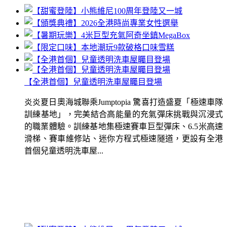
【全港首個】兒童透明洗車屋矚目登場
炎炎夏日奧海城聯乘Jumptopia 驚喜打造盛夏「極速車隊
訓練基地」，完美結合高能量的充氣彈床挑戰與沉浸式
的職業體驗。訓練基地集極速賽車巨型彈床、6.5米高速
滑梯、賽車維修站、迷你方程式極速隧道，更設有全港
首個兒童透明洗車屋...