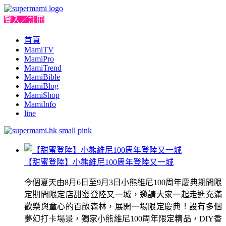
登入／註冊
首頁
MamiTV
MamiPro
MamiTrend
MamiBible
MamiBlog
MamiShop
MamiInfo
line
【甜蜜登陸】小熊維尼100周年登陸又一城
今個夏天由8月6日至9月3日小熊維尼100周年慶典期間限
定期間限定店甜蜜登陸又一城，邀請大家一起走進充滿
歡樂與童心的百畝森林，展開一場限定慶典！設有多個
夢幻打卡場景，獨家小熊維尼100周年限定精品，DIY香