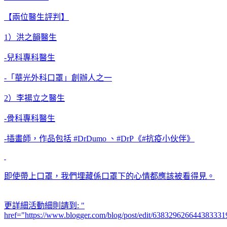
【兩位醫生評判】
1）
洪之韻醫生
-兒科專科醫生
-「華光外科口罩」創辦人之一
2）
李揚立之醫生
-骨科專科醫生
-插畫師，作品包括 #DrDumo 、#DrP《#抗疫小伙伴》
即使帶上口罩，我們埋藏係口罩下的心情都應該被看得見。
更詳細活動細則請到:
"
href="https://www.blogger.com/blog/post/edit/6383296266443833