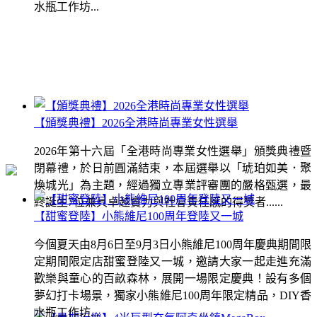
水瓶工作坊...
【頒獎典禮】2026全港時尚專業女性選舉
2026年第十六屆「全港時尚專業女性選舉」頒獎典禮暨
閉幕禮，於日前圓滿結束，本屆選舉以「琥珀如美．聚
煥城光」為主題，經過獨立專業評審團的嚴格甄選，最
終誕生7位兼具卓越實力與社會責任感的得獎者......
【甜蜜登陸】小熊維尼100周年登陸又一城
今個夏天由8月6日至9月3日小熊維尼100周年慶典期間限
定期間限定店甜蜜登陸又一城，邀請大家一起走進充滿
歡樂與童心的百畝森林，展開一場限定慶典！設有多個
夢幻打卡場景，獨家小熊維尼100周年限定精品，DIY香
水瓶工作坊...