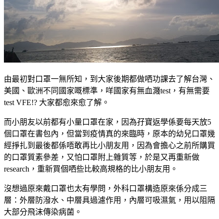
由最初對口罩一無所知，到大家後期都做哂功課去了解台灣、
美國、歐洲不同國家嘅標準，咩國家有無血濺test，有無需要
test VFE!? 大家都愈來愈了解。
而小朋友以前都有小量口罩在家，因為孖寶返學係要每天放5
個口罩在書包內，但當到疫情真的來臨時，原本的幼兒口罩幾
經掙扎到最後都係唔敢再比小朋友用，因為會擔心之前所購買
的口罩質素參差，又怕口罩附上雜質等，於是又再重新做
research，重新買個哂些比較高規格的比小朋友用。
沒想過原來戴口罩也太有學問，外科口罩構造原來係分成三
層：外層防潑水、中層具過濾作用，內層可吸濕氣，用以阻隔
大部分飛沫傳染病菌。