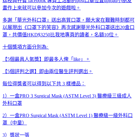
荔枝與孖寶 facebook 專頁上活動的post口罩位置upload小朋友
畫作上來就可以參加今次的遊戲啦。
多謝「華光外科口罩」送出高質口罩，願大家在艱難時刻都可
以展現出《口罩下的笑容》再次感謝華光外科口罩送出20盒口
罩，共價值HKD$3250比我地專頁的讀者，名額10位。
十個獎項方面分別為:
【5個最具人氣獎】即最多人俾「like」。
【5個評判之選】即由兩位醫生評判選出。
每位得獎者可以得到以下共 3 樣禮品：
1）一盒PRO 3 Surgical Mask (ASTM Level 3) 醫療級三級成人
外科口罩
2）一盒PRO Surgical Mask (ASTM Level 1) 醫療級一級外科口
罩（中童）
3）獎狀一張