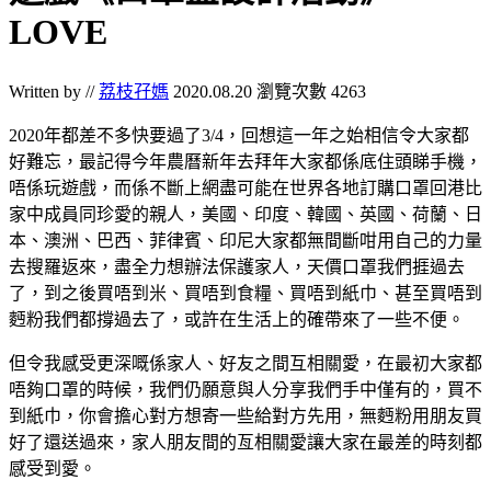
LOVE
Written by //
荔枝孖媽
2020.08.20
瀏覽次數 4263
2020年都差不多快要過了3/4，回想這一年之始相信令大家都
好難忘，最記得今年農曆新年去拜年大家都係底住頭睇手機，
唔係玩遊戲，而係不斷上網盡可能在世界各地訂購口罩回港比
家中成員同珍愛的親人，美國、印度、韓國、英國、荷蘭、日
本、澳洲、巴西、菲律賓、印尼大家都無間斷咁用自己的力量
去搜羅返來，盡全力想辦法保護家人，天價口罩我們捱過去
了，到之後買唔到米、買唔到食糧、買唔到紙巾、甚至買唔到
麪粉我們都撐過去了，或許在生活上的確帶來了一些不便。
但令我感受更深嘅係家人、好友之間互相關愛，在最初大家都
唔夠口罩的時候，我們仍願意與人分享我們手中僅有的，買不
到紙巾，你會擔心對方想寄一些給對方先用，無麪粉用朋友買
好了還送過來，家人朋友間的亙相關愛讓大家在最差的時刻都
感受到愛。