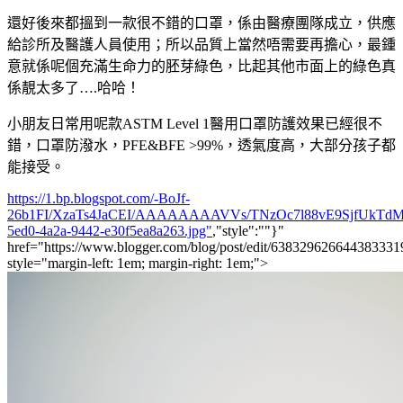
還好後來都搵到一款很不錯的口罩，係由醫療團隊成立，供應
給診所及醫護人員使用；所以品質上當然唔需要再擔心，最鍾
意就係呢個充滿生命力的胚芽綠色，比起其他市面上的綠色真
係靚太多了….哈哈！
小朋友日常用呢款ASTM Level 1醫用口罩防護效果已經很不
錯，口罩防潑水，PFE&BFE >99%，透氣度高，大部分孩子都
能接受。
https://1.bp.blogspot.com/-BoJf-
26b1FI/XzaTs4JaCEI/AAAAAAAAVVs/TNzOc7l88vE9SjfUkTd
5ed0-4a2a-9442-e30f5ea8a263.jpg"
,"style":""}"
href="https://www.blogger.com/blog/post/edit/6383296266443833
style="margin-left: 1em; margin-right: 1em;">