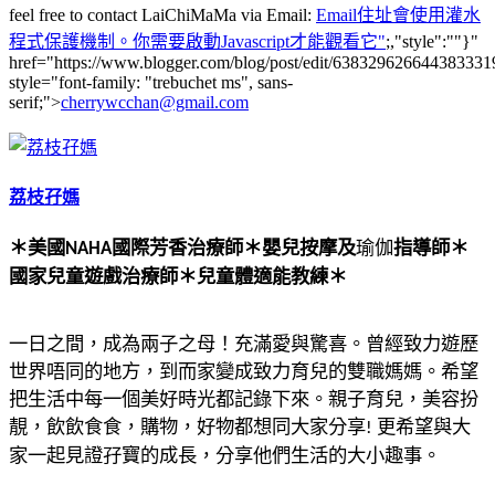
feel free to contact LaiChiMaMa via Email:
Email住址會使用灌水
程式保護機制。你需要啟動Javascript才能觀看它
"
;,"style":""}"
href="https://www.blogger.com/blog/post/edit/6383296266443833
style="font-family: "trebuchet ms", sans-
serif;">
cherrywcchan@gmail.com
荔枝孖媽
＊美國
國際芳香治療師
＊
嬰兒按摩及
瑜伽
指導師
＊
NAHA
國家兒童遊戲治療師
＊
兒童體適能教練
＊
一日之間，成為兩子之母！充滿愛與驚喜。曾經致力遊歷
世界唔同的地方，到而家變成致力育兒的雙職媽媽。希望
把生活中每一個美好時光都記錄下來。親子育兒，美容扮
靚，飲飲食食，購物，好物都想同大家分享
更希望與大
!
家一起見證孖寶的成長，分享他們生活的大小趣事。