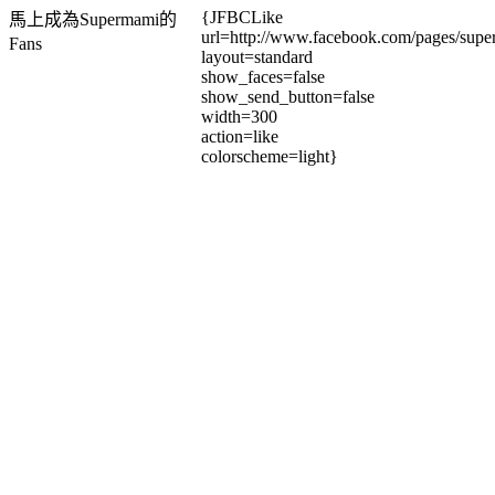
{JFBCLike
馬上成為Supermami的
url=http://www.facebook.com/pages/su
Fans
layout=standard
show_faces=false
show_send_button=false
width=300
action=like
colorscheme=light}