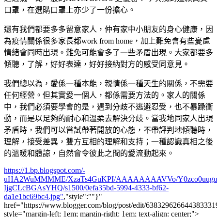
口罩，在選購口罩上亦少了一份擔心。
還有我們都要多多留意家人，仲有家中小朋友的身心健康，因
為疫情關係很多家長都work from home，加上難免會有些憂慮
情緒會同時出現。難免可能會多了一些矛盾出現。大家都要多
傾聽，了解，好好表達，好好接納對方的感受同意見。
我們總以為，愛係一種本能，親情係一種天生的關係，不需要
任何經營。但其實愛一個人，都係需要方法的。家人的關係
中，我們必須要學會的是，遇到分歧不逃避忍受，也不暴躁衝
動，而是以足夠的耐心和溫柔去解決分歧。當我地同家人出現
矛盾時，我們可以嘗試帶著開放的心態，不帶評判地傾聽時，
理解，接受差異，雙方互相的理解和支持；一種認識真相之後
的溫暖和體諒，自然會令彼此之間的愛流動起來。
https://1.bp.blogspot.com/-
uHA2WuMMMME/XzaTs4GuKPI/AAAAAAAAVVo/Y0zco0uuguw
IjgCLcBGAsYHQ/s1500/0efa35bd-5994-4333-bf62-
da1e1bc69bc4.jpg"
,"style":""}"
href="https://www.blogger.com/blog/post/edit/6383296266443833
style="margin-left: 1em; margin-right: 1em; text-align: center;">