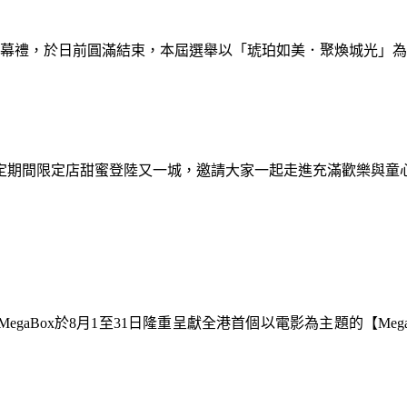
暨閉幕禮，於日前圓滿結束，本屆選舉以「琥珀如美．聚煥城光」
間限定期間限定店甜蜜登陸又一城，邀請大家一起走進充滿歡樂與
gaBox於8月1至31日隆重呈獻全港首個以電影為主題的【Meg