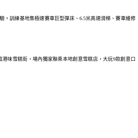
體驗。訓練基地集極速賽車巨型彈床、6.5米高速滑梯、賽車維修
庭港味雪糕街，場內獨家聯乘本地創意雪糕店，大玩9款創意口