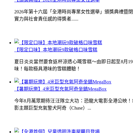
2026年第十六屆「全港時尚專業女性選舉」頒獎典禮
實力與社會責任感的得獎者......
【限定口味】本地潮玩9款破格口味雪糕
夏日炎炎當然要食返杯涼透心嘅雪糕～由即日起至8月1
味！每款極具港味的雪糕體驗！
【暑期玩樂】4米巨型充氣阿奇坐鎮MegaBox
今年8月萬眾期待汪汪隊立大功：恐龍大電影全港公映！Me
影主題巨型充氣警犬阿奇（Chase）...