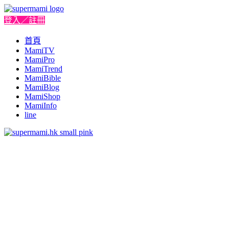
登入／註冊
首頁
MamiTV
MamiPro
MamiTrend
MamiBible
MamiBlog
MamiShop
MamiInfo
line