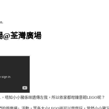
n.
樂場@荃灣廣場
.
，唔知小小豬係咪遺傳左我
，所以依家都咁鐘意
砌
LEGO呢？
我們的遊樂場」活動，等各大小LEGO迷可以齊齊玩
，當然
小小豬又