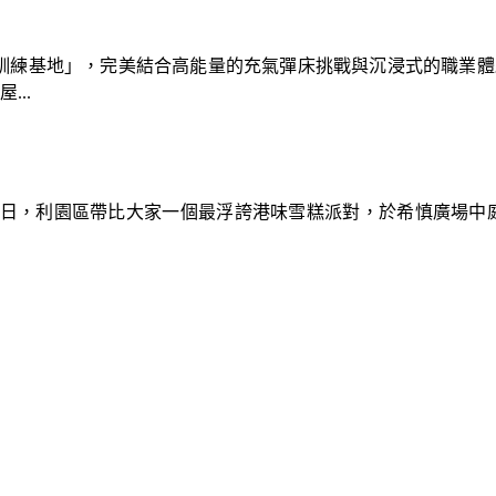
速車隊訓練基地」，完美結合高能量的充氣彈床挑戰與沉浸式的職業
..
9日，利園區帶比大家一個最浮誇港味雪糕派對，於希慎廣場中