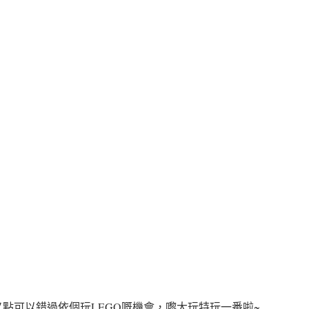
點可以錯過依個玩LEGO嘅機會
，嚟大玩特玩一番啦~