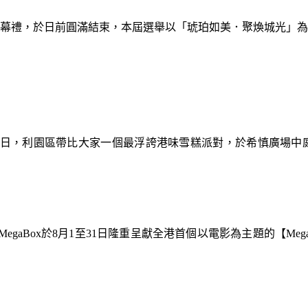
暨閉幕禮，於日前圓滿結束，本屆選舉以「琥珀如美．聚煥城光」
9日，利園區帶比大家一個最浮誇港味雪糕派對，於希慎廣場中
gaBox於8月1至31日隆重呈獻全港首個以電影為主題的【Meg