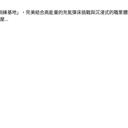
速車隊訓練基地」，完美結合高能量的充氣彈床挑戰與沉浸式的職業
..