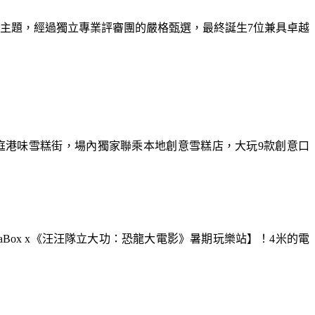
為主題，經過獨立專業評審團的嚴格甄選，最終誕生7位兼具卓越
庭港味雪糕街，場內獨家聯乘本地創意雪糕店，大玩9款創意口
aBox x《汪汪隊立大功：恐龍大電影》暑期玩樂站】！4米的電