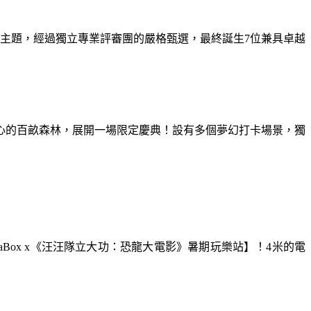
為主題，經過獨立專業評審團的嚴格甄選，最終誕生7位兼具卓越
童心的百畝森林，展開一場限定慶典！設有多個夢幻打卡場景，獨
aBox x《汪汪隊立大功：恐龍大電影》暑期玩樂站】！4米的電