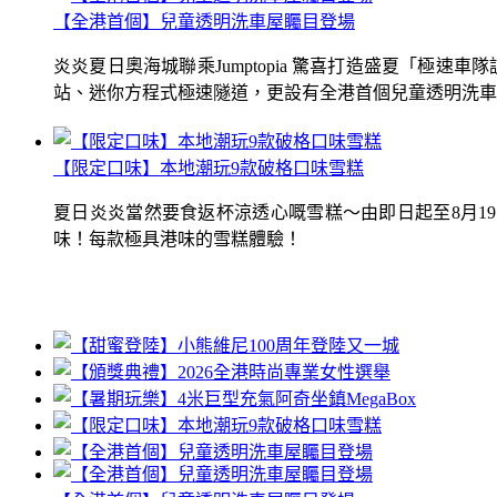
【全港首個】兒童透明洗車屋矚目登場
炎炎夏日奧海城聯乘Jumptopia 驚喜打造盛夏「極
站、迷你方程式極速隧道，更設有全港首個兒童透明洗車屋.
【限定口味】本地潮玩9款破格口味雪糕
夏日炎炎當然要食返杯涼透心嘅雪糕～由即日起至8月1
味！每款極具港味的雪糕體驗！