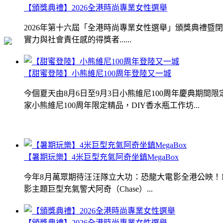
【頒獎典禮】2026全港時尚專業女性選舉
2026年第十六屆「全港時尚專業女性選舉」頒獎典禮
實力與社會責任感的得獎者......
【甜蜜登陸】小熊維尼100周年登陸又一城
今個夏天由8月6日至9月3日小熊維尼100周年慶典期
家小熊維尼100周年限定精品，DIY香水瓶工作坊...
【暑期玩樂】4米巨型充氣阿奇坐鎮MegaBox
今年8月萬眾期待汪汪隊立大功：恐龍大電影全港公映！Me
影主題巨型充氣警犬阿奇（Chase）...
【頒獎典禮】2026全港時尚專業女性選舉