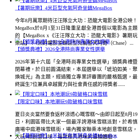
【暑期玩樂】4米巨型充氣阿奇坐鎮MegaBox
今年8月萬眾期待汪汪隊立大功：恐龍大電影全港公映！
MegaBox於8月1至31日隆重呈獻全港首個以電影為主題
的【MegaBox x《汪汪隊立大功：恐龍大電影》暑期玩
樂站】！4米的電影主題巨型充氣警犬阿奇（Chase）...
【頒獎典禮】2026全港時尚專業女性選舉
2026年第十六屆「全港時尚專業女性選舉」頒獎典禮暨
閉幕禮，於日前圓滿結束，本屆選舉以「琥珀如美．聚
煥城光」為主題，經過獨立專業評審團的嚴格甄選，最
終誕生7位兼具卓越實力與社會責任感的得獎者......
【限定口味】本地潮玩9款破格口味雪糕
夏日炎炎當然要食返杯涼透心嘅雪糕～由即日起至8月19
日，利園區帶比大家一個最浮誇港味雪糕派對，於希慎
廣場中庭港味雪糕街，場內獨家聯乘本地創意雪糕店，
大玩9款創意口味！每款極具港味的雪糕體驗！