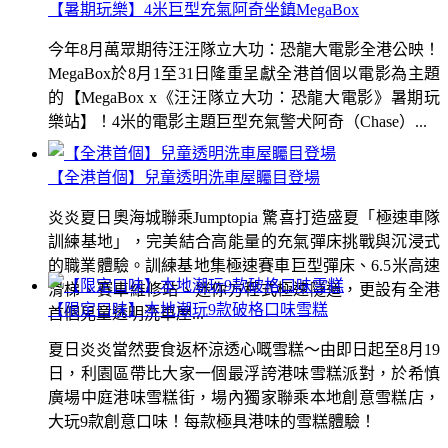
【暑期玩樂】4米巨型充氣阿奇坐鎮MegaBox
今年8月萬眾期待汪汪隊立大功：恐龍大電影全港公映！
MegaBox於8月1至31日隆重呈獻全港首個以電影為主題
的【MegaBox x《汪汪隊立大功：恐龍大電影》暑期玩
樂站】！4米的電影主題巨型充氣警犬阿奇（Chase）...
【全港首個】兒童透明洗車屋矚目登場
炎炎夏日奧海城聯乘Jumptopia 驚喜打造盛夏「極速車隊
訓練基地」，完美結合高能量的充氣彈床挑戰與沉浸式
的職業體驗。訓練基地集極速賽車巨型彈床、6.5米高速
滑梯、賽車維修站、迷你方程式極速隧道，更設有全港
【限定口味】本地潮玩9款破格口味雪糕
首個兒童透明洗車屋...
夏日炎炎當然要食返杯涼透心嘅雪糕～由即日起至8月19
日，利園區帶比大家一個最浮誇港味雪糕派對，於希慎
廣場中庭港味雪糕街，場內獨家聯乘本地創意雪糕店，
大玩9款創意口味！每款極具港味的雪糕體驗！