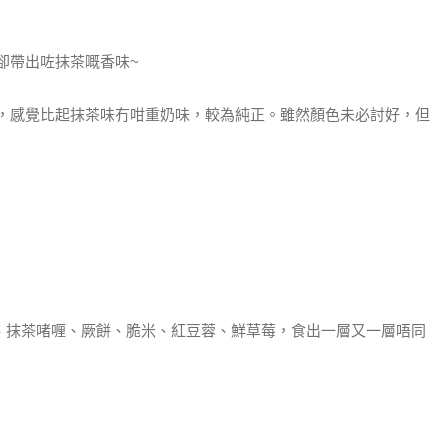
卻帶出咗抹茶嘅香味~
糕，感覺比起抹茶味冇咁重奶味，較為純正。雖然顏色未必討好，但
、抹茶啫喱、厥餅、脆米、紅豆蓉、鮮草莓，食出一層又一層唔同