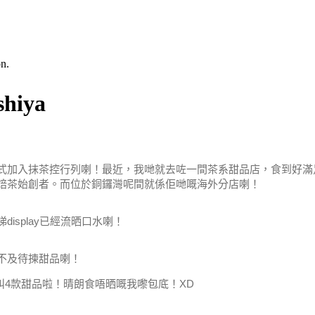
n.
iya
式加入抹茶控行列喇！
最近，我哋就去咗一間茶系甜品店，食到好滿
焙茶始創者。而位於銅鑼灣呢間就係佢哋嘅海外分店喇！
splay已經流晒口水喇！
不及待揀甜品喇！
於叫4款甜品啦！晴朗食唔晒嘅我嚟包底！XD