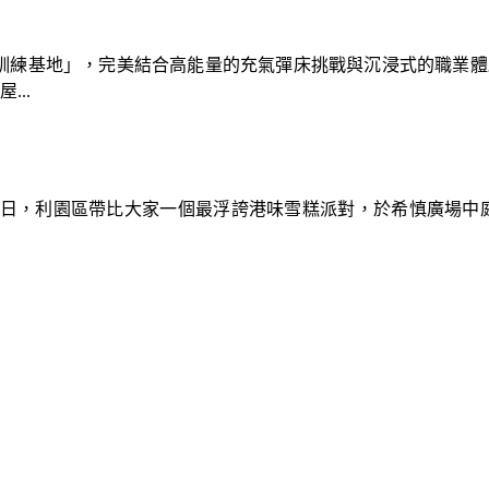
速車隊訓練基地」，完美結合高能量的充氣彈床挑戰與沉浸式的職業
..
9日，利園區帶比大家一個最浮誇港味雪糕派對，於希慎廣場中