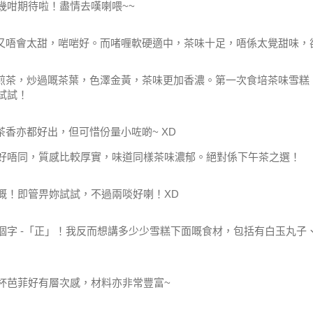
幾咁期待啦！盡情去嘆喇喂~~
道又唔會太甜，啱啱好。而啫喱軟硬適中，茶味十足，唔係太覺甜味，
本煎茶，炒過嘅茶葉，色澤金黃，茶味更加香濃。第一次食培茶味雪
試試！
茶香亦都好出，但可惜份量小咗啲~ XD
好唔同，質感比較厚實，味道同樣茶味濃郁。絕對係下午茶之選！
嘅！即管畀妳試試，不過兩啖好喇！XD
個字 -「正」！我反而想講多少少雪糕下面嘅食材，包括有白玉丸子
杯芭菲好有層次感，材料亦非常豐富~