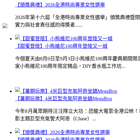
【頒獎典禮】2026全港時尚專業女性選舉
2026年第十六屆「全港時尚專業女性選舉」頒獎典禮
實力與社會責任感的得獎者......
【甜蜜登陸】小熊維尼100周年登陸又一城
今個夏天由8月6日至9月3日小熊維尼100周年慶典期
家小熊維尼100周年限定精品，DIY香水瓶工作坊...
【暑期玩樂】4米巨型充氣阿奇坐鎮MegaBox
今年8月萬眾期待汪汪隊立大功：恐龍大電影全港公映！Me
影主題巨型充氣警犬阿奇（Chase）...
【頒獎典禮】2026全港時尚專業女性選舉