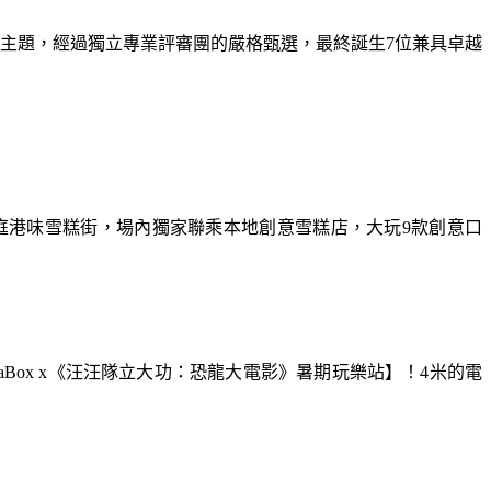
為主題，經過獨立專業評審團的嚴格甄選，最終誕生7位兼具卓越
庭港味雪糕街，場內獨家聯乘本地創意雪糕店，大玩9款創意口
aBox x《汪汪隊立大功：恐龍大電影》暑期玩樂站】！4米的電