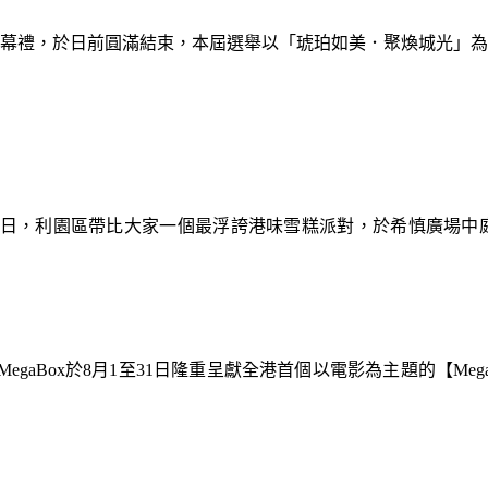
暨閉幕禮，於日前圓滿結束，本屆選舉以「琥珀如美．聚煥城光」
9日，利園區帶比大家一個最浮誇港味雪糕派對，於希慎廣場中
gaBox於8月1至31日隆重呈獻全港首個以電影為主題的【Meg