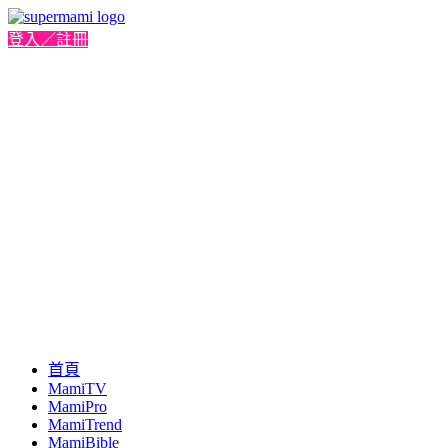
登入／註冊
首頁
MamiTV
MamiPro
MamiTrend
MamiBible