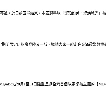
暨閉幕禮，於日前圓滿結束，本屆選舉以「琥珀如美．聚煥城光」
間限定期間限定店甜蜜登陸又一城，邀請大家一起走進充滿歡樂與
gaBox於8月1至31日隆重呈獻全港首個以電影為主題的【Meg