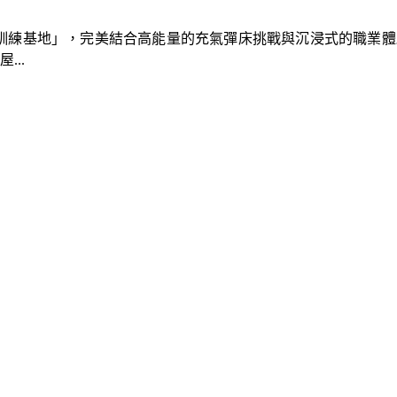
速車隊訓練基地」，完美結合高能量的充氣彈床挑戰與沉浸式的職業
..