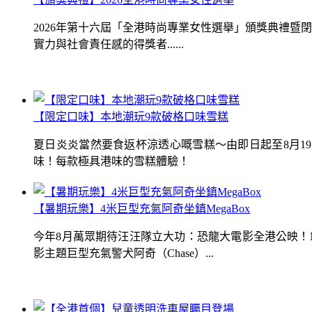
2026年第十六屆「全港時尚專業女性選舉」頒獎典禮
實力與社會責任感的得獎者......
【限定口味】本地潮玩9款破格口味雪糕
夏日炎炎當然要食返杯涼透心嘅雪糕～由即日起至8月1
味！每款極具港味的雪糕體驗！
【暑期玩樂】4米巨型充氣阿奇坐鎮MegaBox
今年8月萬眾期待汪汪隊立大功：恐龍大電影全港公映！Me
影主題巨型充氣警犬阿奇（Chase）...