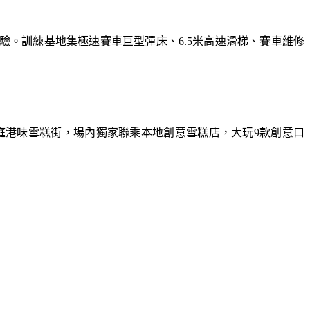
體驗。訓練基地集極速賽車巨型彈床、6.5米高速滑梯、賽車維修
庭港味雪糕街，場內獨家聯乘本地創意雪糕店，大玩9款創意口