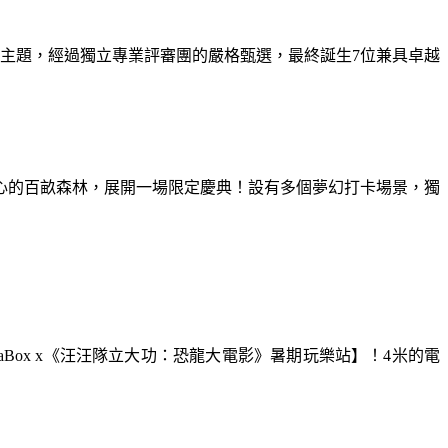
為主題，經過獨立專業評審團的嚴格甄選，最終誕生7位兼具卓越
童心的百畝森林，展開一場限定慶典！設有多個夢幻打卡場景，獨
aBox x《汪汪隊立大功：恐龍大電影》暑期玩樂站】！4米的電