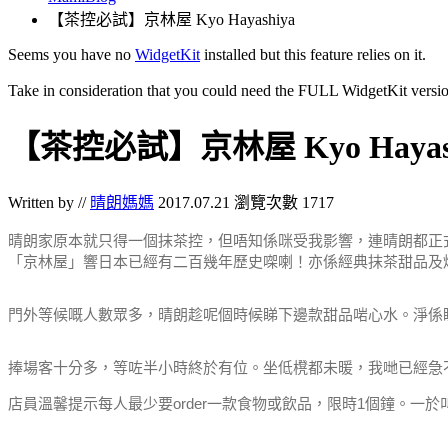
【茶控必試】京林屋 Kyo Hayashiya
Seems you have no
WidgetKit
installed but this feature relies on it.
Take in consideration that you could need the FULL WidgetKit versio
【茶控必試】京林屋 Kyo Hayash
Written by //
晴朗媽媽
2017.07.21
瀏覽次數 1717
晴朗家原本就只得一個抹茶控，但唔知係咪受我影響，連晴朗都正
「京林屋」響日本已經有二百幾年歷史㗎喇！亦係經典抹茶甜品及
門外等候嘅人數眾多，晴朗趁呢個時候睇下邊款甜品啱心水。淨係睇di
捧場客十分多，等咗半小時終於有位。坐低櫈都未暖，我哋已經急
店員溫馨提示每人最少要order一款食物或飲品，限時1個鐘。一