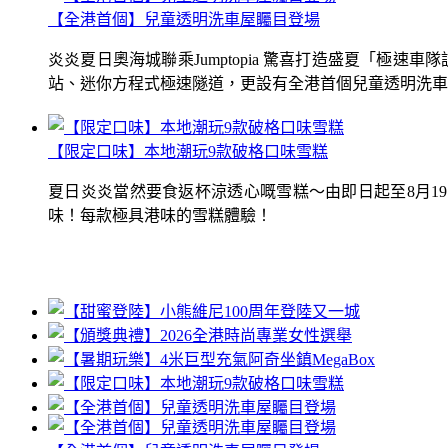
【全港首個】兒童透明洗車屋矚目登場
炎炎夏日奧海城聯乘Jumptopia 驚喜打造盛夏「極
站、迷你方程式極速隧道，更設有全港首個兒童透明洗車屋.
【限定口味】本地潮玩9款破格口味雪糕
夏日炎炎當然要食返杯涼透心嘅雪糕～由即日起至8月1
味！每款極具港味的雪糕體驗！