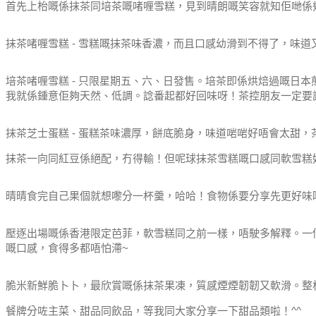
首先上枱嘅係抹茶同培茶嘅啫喱雪糕，見到晴朗嘅笑容就知佢哋係
抹茶啫喱雪糕 - 雪糕嘅抹茶味香濃，而且口感幼滑到不得了，味
培茶啫喱雪糕 - 只限星期五、六、日發售。培茶即係烘焙過嘅日
我就係鍾意佢夠天然、低調。諗番起都好回味呀！茶控朋友一定要
抹茶芝士蛋糕 - 蛋糕茶味濃厚，餅底脆身，味道啱啱好唔會太甜，
抹茶一向同紅豆係絕配，冇得輸！但呢球抹茶雪糕嘅口感同軟雪糕
晴晴食完自己果個就想嚟分一杯羹，哈哈！食物係要分享先更好味
壓逐出場嘅係香港限定芭菲，軟雪糕同之前一樣，唔駛多解釋。一
嘅口感，食得多都唔怕滯~
脆米新鮮脆卜卜，最欣賞嘅係抹茶果凍，質感煙煙韌韌又軟滑。整
餐牌分咗主菜、甜品同飲品，等我同大家分享一下甜品類啦！^^