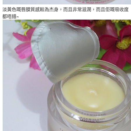
淡黃色嘅唇膜質感較為杰身，而且非常滋潤，而且佢嘅吸收度
都唔錯~