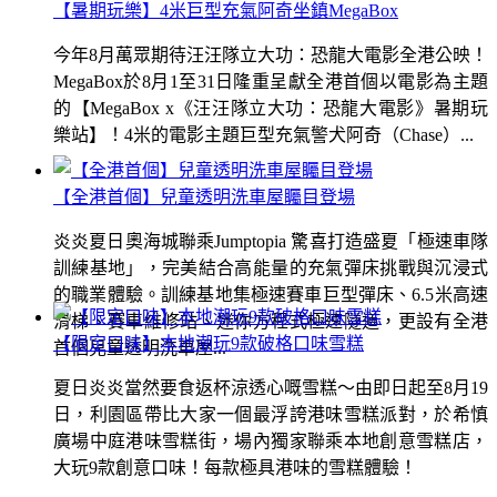
【暑期玩樂】4米巨型充氣阿奇坐鎮MegaBox
今年8月萬眾期待汪汪隊立大功：恐龍大電影全港公映！
MegaBox於8月1至31日隆重呈獻全港首個以電影為主題
的【MegaBox x《汪汪隊立大功：恐龍大電影》暑期玩
樂站】！4米的電影主題巨型充氣警犬阿奇（Chase）...
【全港首個】兒童透明洗車屋矚目登場
炎炎夏日奧海城聯乘Jumptopia 驚喜打造盛夏「極速車隊
訓練基地」，完美結合高能量的充氣彈床挑戰與沉浸式
的職業體驗。訓練基地集極速賽車巨型彈床、6.5米高速
滑梯、賽車維修站、迷你方程式極速隧道，更設有全港
【限定口味】本地潮玩9款破格口味雪糕
首個兒童透明洗車屋...
夏日炎炎當然要食返杯涼透心嘅雪糕～由即日起至8月19
日，利園區帶比大家一個最浮誇港味雪糕派對，於希慎
廣場中庭港味雪糕街，場內獨家聯乘本地創意雪糕店，
大玩9款創意口味！每款極具港味的雪糕體驗！