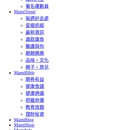
著名運動員
MamiTrend
每週好去處
星級追縱
最新資訊
識飲識食
醫護與你
靚靚媽媽
品味。文化
親子。育兒
MamiBible
開卷有益
健康食譜
健康通識
把握命運
教育放題
理財投資
MamiBlog
MamiShop