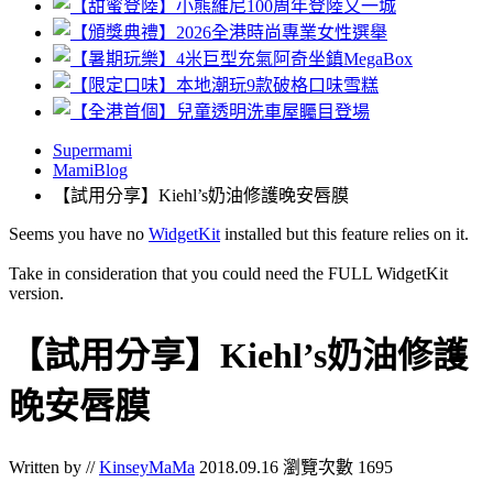
Supermami
MamiBlog
【試用分享】Kiehl’s奶油修護晚安唇膜
Seems you have no
WidgetKit
installed but this feature relies on it.
Take in consideration that you could need the FULL WidgetKit
version.
【試用分享】Kiehl’s奶油修護
晚安唇膜
Written by //
KinseyMaMa
2018.09.16
瀏覽次數 1695