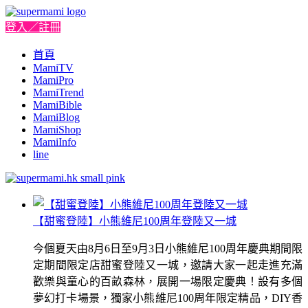
登入／註冊
首頁
MamiTV
MamiPro
MamiTrend
MamiBible
MamiBlog
MamiShop
MamiInfo
line
【甜蜜登陸】小熊維尼100周年登陸又一城
今個夏天由8月6日至9月3日小熊維尼100周年慶典期間限
定期間限定店甜蜜登陸又一城，邀請大家一起走進充滿
歡樂與童心的百畝森林，展開一場限定慶典！設有多個
夢幻打卡場景，獨家小熊維尼100周年限定精品，DIY香