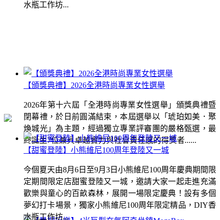
水瓶工作坊...
【頒獎典禮】2026全港時尚專業女性選舉
2026年第十六屆「全港時尚專業女性選舉」頒獎典禮暨
閉幕禮，於日前圓滿結束，本屆選舉以「琥珀如美．聚
煥城光」為主題，經過獨立專業評審團的嚴格甄選，最
終誕生7位兼具卓越實力與社會責任感的得獎者......
【甜蜜登陸】小熊維尼100周年登陸又一城
今個夏天由8月6日至9月3日小熊維尼100周年慶典期間限
定期間限定店甜蜜登陸又一城，邀請大家一起走進充滿
歡樂與童心的百畝森林，展開一場限定慶典！設有多個
夢幻打卡場景，獨家小熊維尼100周年限定精品，DIY香
水瓶工作坊...