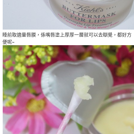
睡前取適量唇膜，係嘴唇塗上厚厚一層就可以去瞓覺
，都好方
便呢~