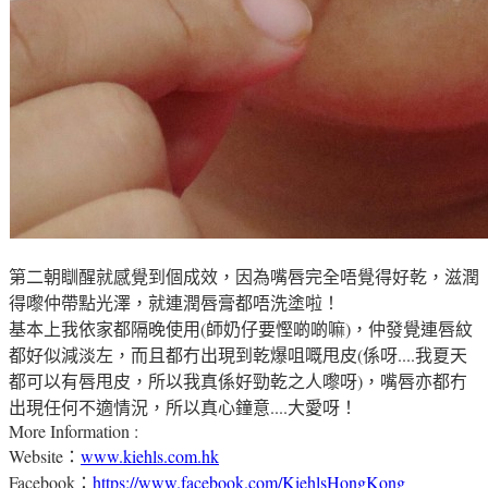
第二朝瞓醒就感覺到個成效
，因為
嘴唇完全唔覺得好乾
，
滋潤
得嚟仲帶點
光澤
，就連潤
唇膏都唔洗塗啦
！
基本上我依家都隔晚使用(師奶仔要慳啲啲嘛)
，仲發覺連
唇紋
都好似減淡左
，
而且都冇出現到乾爆咀嘅甩皮(係呀....我夏天
都可以有
唇
甩皮
，所以我真係好勁乾之人嚟呀)
，
嘴唇亦都冇
出現任何不適情況
，所以真心鐘意....大愛
呀
！
More Information :
Website：
www.kiehls.com.hk
Facebook：
https://www.facebook.com/KiehlsHongKong