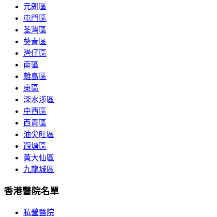
元朗區
屯門區
荃灣區
葵青區
灣仔區
南區
離島區
東區
深水涉區
中西區
西貢區
油尖旺區
觀塘區
黃大仙區
九龍城區
香港醫院名單
私營醫院