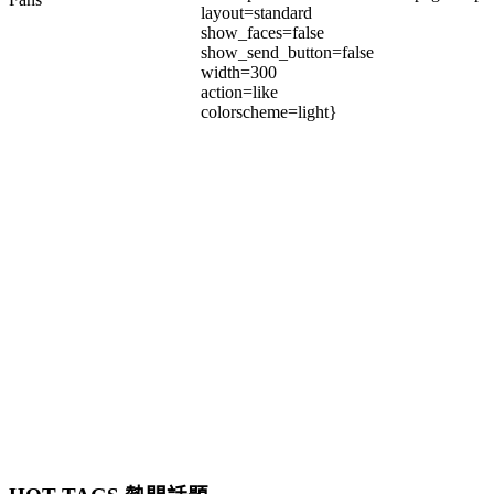
layout=standard
show_faces=false
show_send_button=false
width=300
action=like
colorscheme=light}