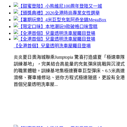
【全港首個】兒童透明洗車屋矚目登場
炎炎夏日奧海城聯乘Jumptopia 驚喜打造盛夏「極速車隊
訓練基地」，完美結合高能量的充氣彈床挑戰與沉浸式
的職業體驗。訓練基地集極速賽車巨型彈床、6.5米高速
滑梯、賽車維修站、迷你方程式極速隧道，更設有全港
首個兒童透明洗車屋...