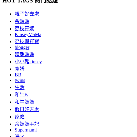
HOT TAGS 熱門話題
親子好去處
余媽媽
荔枝孖媽
KinseyMaMa
荔枝與孖寶
blogger
晴朗媽媽
小小豬kinsey
食譜
BB
twins
生活
和牛B
和牛媽媽
假日好去處
家庭
余媽媽手記
Supermami
湯水