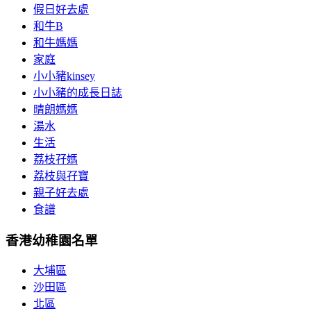
假日好去處
和牛B
和牛媽媽
家庭
小小豬kinsey
小小豬的成長日誌
晴朗媽媽
湯水
生活
荔枝孖媽
荔枝與孖寶
親子好去處
食譜
香港幼稚園名單
大埔區
沙田區
北區