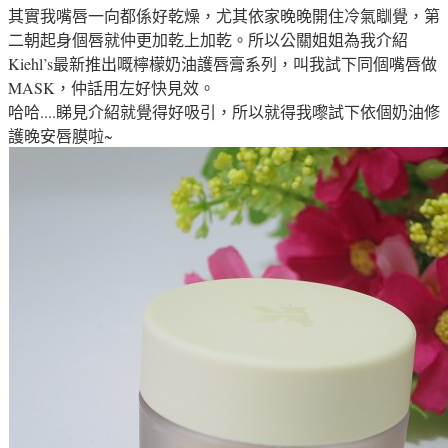
其實我嘴唇一向都係好乾燥，尤其依家晚晚開住冷氣瞓覺，第
二朝起身個唇就仲更加乾上加乾。所以公關姐姐為我介紹
Kiehl’s最新推出嘅檸檬奶油護唇膏系列，叫我試下同個嘴唇做
MASK，仲話用左好快見效。
哈哈....睇見介紹就覺得好吸引，所以就得我嚟試下依個奶油修
護晚安唇膜啦~