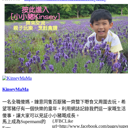
KinseyMaMa
一名全職傻媽，鐘意同隻百厭豬一齊整下嘢食又周圍去玩，希
望等豬仔有一個快樂的童年。利用網誌記錄我們這一家嘅生活
傻事，讓大家可以見証小小豬嘅成長。
{JFBCLike
馬上成為Supermami的
url=http://www.facebook.com/pages/su
Fans