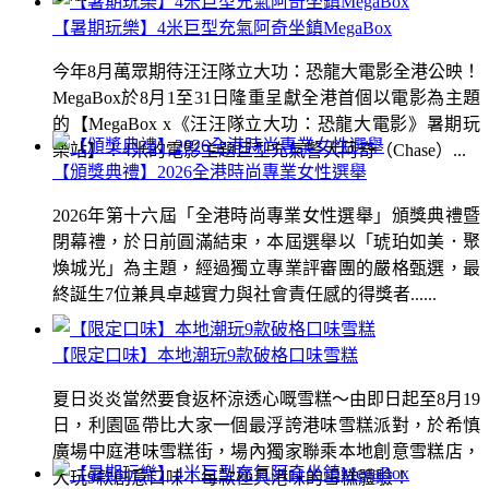
【暑期玩樂】4米巨型充氣阿奇坐鎮MegaBox
今年8月萬眾期待汪汪隊立大功：恐龍大電影全港公映！
MegaBox於8月1至31日隆重呈獻全港首個以電影為主題
的【MegaBox x《汪汪隊立大功：恐龍大電影》暑期玩
樂站】！4米的電影主題巨型充氣警犬阿奇（Chase）...
【頒獎典禮】2026全港時尚專業女性選舉
2026年第十六屆「全港時尚專業女性選舉」頒獎典禮暨
閉幕禮，於日前圓滿結束，本屆選舉以「琥珀如美．聚
煥城光」為主題，經過獨立專業評審團的嚴格甄選，最
終誕生7位兼具卓越實力與社會責任感的得獎者......
【限定口味】本地潮玩9款破格口味雪糕
夏日炎炎當然要食返杯涼透心嘅雪糕～由即日起至8月19
日，利園區帶比大家一個最浮誇港味雪糕派對，於希慎
廣場中庭港味雪糕街，場內獨家聯乘本地創意雪糕店，
大玩9款創意口味！每款極具港味的雪糕體驗！