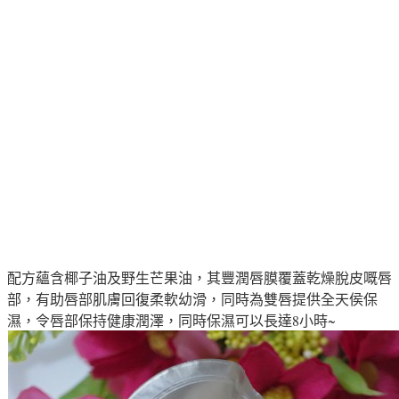
配方蘊含椰子油及野生芒果油，其豐潤唇膜覆蓋乾燥脫皮嘅唇
部，有助唇部肌膚回復柔軟幼滑，同時為雙唇提供全天侯保
濕，令唇部保持健康潤澤，同時保濕可以長達8小時~