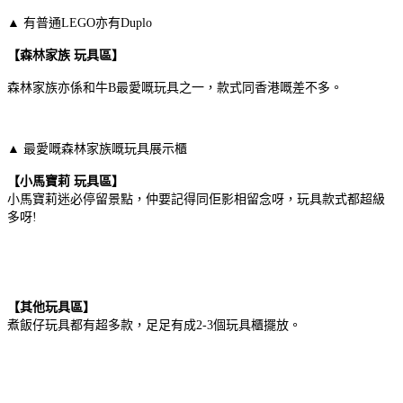
▲
有普通LEGO亦有Duplo
【森林家族 玩具區】
森林家族亦係和牛B最愛嘅玩具之一，款式同香港嘅差不多。
▲
最愛嘅森林家族嘅玩具展示櫃
【小馬寶莉 玩具區】
小馬寶莉迷必停留景點，仲要記得同佢影相留念呀，玩具款式都超級
多呀!
【其他玩具區】
煮飯仔玩具都有超多款，足足有成2-3個玩具櫃擺放。