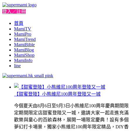
登入／註冊
首頁
MamiTV
MamiPro
MamiTrend
MamiBible
MamiBlog
MamiShop
MamiInfo
line
【甜蜜登陸】小熊維尼100周年登陸又一城
今個夏天由8月6日至9月3日小熊維尼100周年慶典期間限
定期間限定店甜蜜登陸又一城，邀請大家一起走進充滿
歡樂與童心的百畝森林，展開一場限定慶典！設有多個
夢幻打卡場景，獨家小熊維尼100周年限定精品，DIY香