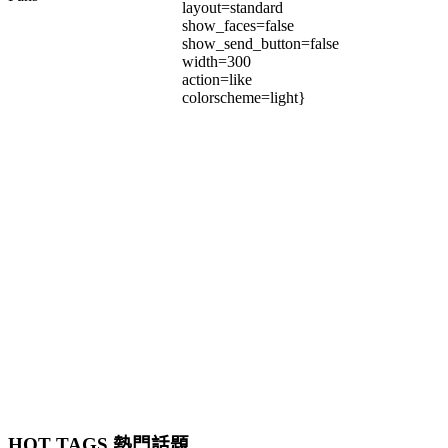
layout=standard
show_faces=false
show_send_button=false
width=300
action=like
colorscheme=light}
HOT TAGS 熱門話題