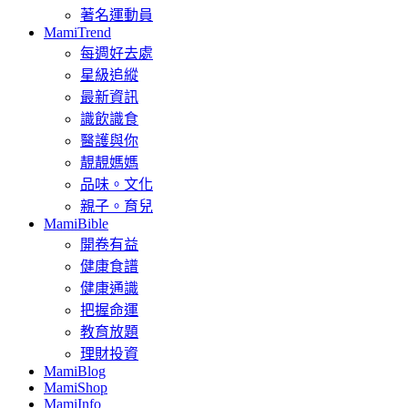
著名運動員
MamiTrend
每週好去處
星級追縱
最新資訊
識飲識食
醫護與你
靚靚媽媽
品味。文化
親子。育兒
MamiBible
開卷有益
健康食譜
健康通識
把握命運
教育放題
理財投資
MamiBlog
MamiShop
MamiInfo