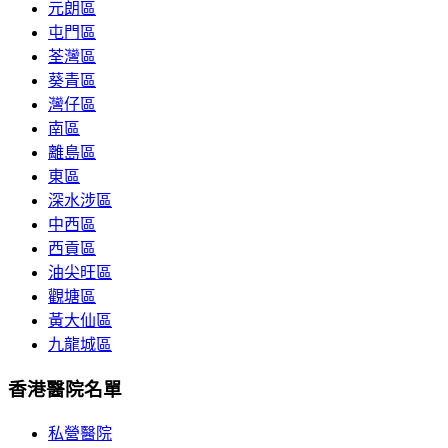
元朗區
屯門區
荃灣區
葵青區
灣仔區
南區
離島區
東區
深水涉區
中西區
西貢區
油尖旺區
觀塘區
黃大仙區
九龍城區
香港醫院名單
私營醫院