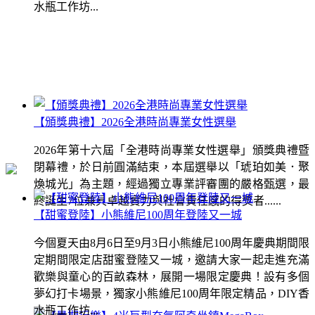
水瓶工作坊...
【頒獎典禮】2026全港時尚專業女性選舉
2026年第十六屆「全港時尚專業女性選舉」頒獎典禮暨
閉幕禮，於日前圓滿結束，本屆選舉以「琥珀如美．聚
煥城光」為主題，經過獨立專業評審團的嚴格甄選，最
終誕生7位兼具卓越實力與社會責任感的得獎者......
【甜蜜登陸】小熊維尼100周年登陸又一城
今個夏天由8月6日至9月3日小熊維尼100周年慶典期間限
定期間限定店甜蜜登陸又一城，邀請大家一起走進充滿
歡樂與童心的百畝森林，展開一場限定慶典！設有多個
夢幻打卡場景，獨家小熊維尼100周年限定精品，DIY香
水瓶工作坊...