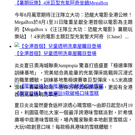
【暑期玩樂】4米巨型充氣阿奇坐鎮MegaBox
今年8月萬眾期待汪汪隊立大功：恐龍大電影全港公映！
MegaBox於8月1至31日隆重呈獻全港首個以電影為主題
的【MegaBox x《汪汪隊立大功：恐龍大電影》暑期玩
樂站】！4米的電影主題巨型充氣警犬阿奇（Chase）...
【全港首個】兒童透明洗車屋矚目登場
炎炎夏日奧海城聯乘Jumptopia 驚喜打造盛夏「極速車隊
訓練基地」，完美結合高能量的充氣彈床挑戰與沉浸式
的職業體驗。訓練基地集極速賽車巨型彈床、6.5米高速
滑梯、賽車維修站、迷你方程式極速隧道，更設有全港
【限定口味】本地潮玩9款破格口味雪糕
首個兒童透明洗車屋...
夏日炎炎當然要食返杯涼透心嘅雪糕～由即日起至8月19
日，利園區帶比大家一個最浮誇港味雪糕派對，於希慎
廣場中庭港味雪糕街，場內獨家聯乘本地創意雪糕店，
大玩9款創意口味！每款極具港味的雪糕體驗！