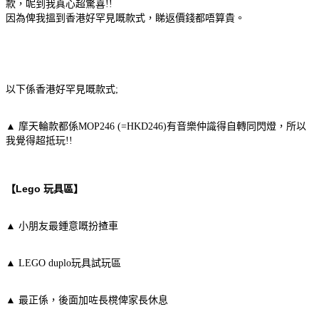
款，呢到我真心超驚喜!!
因為俾我搵到香港好罕見嘅款式，睇返價錢都唔算貴。
以下係香港好罕見嘅款式;
▲ 摩
天輪款都係MOP246 (=HKD246)有音樂仲識得自轉同閃燈，所以
我覺得超抵玩!!
【Lego 玩具區】
▲
小朋友最鍾意嘅扮
揸車
▲
LEGO duplo玩具試玩區
▲
最正係，後面加咗長櫈俾家長休息