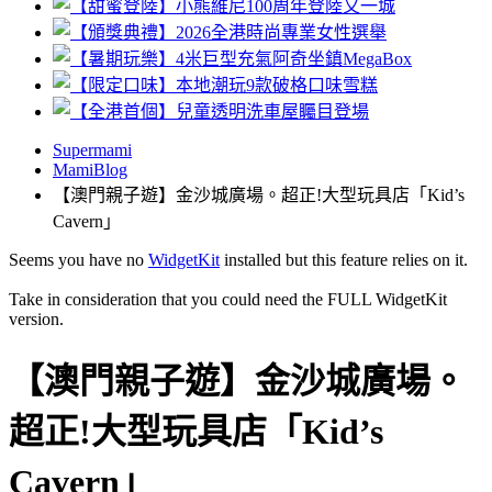
Supermami
MamiBlog
【澳門親子遊】金沙城廣場。超正!大型玩具店「Kid’s
Cavern」
Seems you have no
WidgetKit
installed but this feature relies on it.
Take in consideration that you could need the FULL WidgetKit
version.
【澳門親子遊】金沙城廣場。
超正!大型玩具店「Kid’s
Cavern」