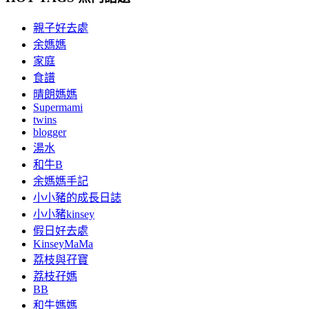
親子好去處
余媽媽
家庭
食譜
晴朗媽媽
Supermami
twins
blogger
湯水
和牛B
余媽媽手記
小小豬的成長日誌
小小豬kinsey
假日好去處
KinseyMaMa
荔枝與孖寶
荔枝孖媽
BB
和牛媽媽