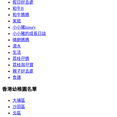
假日好去處
和牛B
和牛媽媽
家庭
小小豬kinsey
小小豬的成長日誌
晴朗媽媽
湯水
生活
荔枝孖媽
荔枝與孖寶
親子好去處
食譜
香港幼稚園名單
大埔區
沙田區
北區