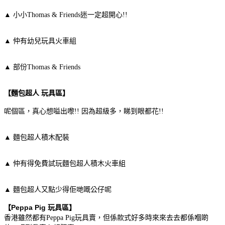
▲
小小Thomas & Friends迷一定超開心!!
▲
仲有幼兒玩具火車組
▲
部份
Thomas & Friends
【麵包超人 玩具區】
呢個區，真心想嗌出嚟!! 因為超級多，睇到眼都花!!
▲
麵包超人積木配裝
▲
仲有得免費試玩麵包超人積木火車組
▲
麵包超人又點少得佢哋嘅公仔呢
【Peppa Pig 玩具區】
香港雖然都有Peppa Pig玩具賣，但係款式好多時來來去去都係嗰啲