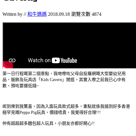
Written by //
和牛媽媽
2018.09.18
瀏覽次數 4874
第一日行程嘅第二個景點，我哋嚟咗父母自投羅網嘅大型嬰幼兒用
品、服飾及玩具店「Kids Cavern」閒逛，其實入嚟之前我已心中有
數，預咗要擺低錢~
呢到俾到我驚喜，因為入面玩具款式超多，重點就係我搵到好多香港
極罕見嘅Peppa Pig玩具，價錢唔貴，我覺得好合理!!!
仲有超超超多麵包超人玩具，小朋友亦都好開心!!