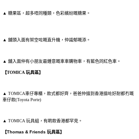
▲
糖果區，超多唔同種類，色彩繽紛嘅糖果。
▲
舖頭入面有架空咗嘅直升機，仲識郁嘅添。
▲
舖入面仲有小朋友最鍾意嘅車車購物車，有藍色同紅色車。
【TOMICA 玩具區】
▲
TOMICA車仔專櫃，款式都好齊，爸爸仲搵到香港搵咗好耐都冇嘅
車仔款(Toyota Porte)
▲
TOMICA 玩具組，有啲款香港都罕見。
【Thomas & Friends 玩具區】