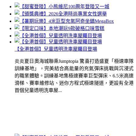
【全港首個】兒童透明洗車屋矚目登場
炎炎夏日奧海城聯乘Jumptopia 驚喜打造盛夏「極速車隊
訓練基地」，完美結合高能量的充氣彈床挑戰與沉浸式
的職業體驗。訓練基地集極速賽車巨型彈床、6.5米高速
滑梯、賽車維修站、迷你方程式極速隧道，更設有全港
首個兒童透明洗車屋...