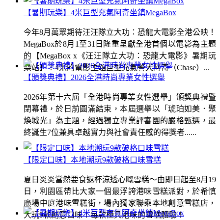
【暑期玩樂】4米巨型充氣阿奇坐鎮MegaBox
今年8月萬眾期待汪汪隊立大功：恐龍大電影全港公映！
MegaBox於8月1至31日隆重呈獻全港首個以電影為主題
的【MegaBox x《汪汪隊立大功：恐龍大電影》暑期玩
樂站】！4米的電影主題巨型充氣警犬阿奇（Chase）...
【頒獎典禮】2026全港時尚專業女性選舉
2026年第十六屆「全港時尚專業女性選舉」頒獎典禮暨
閉幕禮，於日前圓滿結束，本屆選舉以「琥珀如美．聚
煥城光」為主題，經過獨立專業評審團的嚴格甄選，最
終誕生7位兼具卓越實力與社會責任感的得獎者......
【限定口味】本地潮玩9款破格口味雪糕
夏日炎炎當然要食返杯涼透心嘅雪糕～由即日起至8月19
日，利園區帶比大家一個最浮誇港味雪糕派對，於希慎
廣場中庭港味雪糕街，場內獨家聯乘本地創意雪糕店，
大玩9款創意口味！每款極具港味的雪糕體驗！