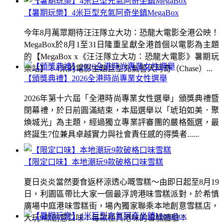
【暑期玩樂】4米巨型充氣阿奇坐鎮MegaBox
今年8月萬眾期待汪汪隊立大功：恐龍大電影全港公映！
MegaBox於8月1至31日隆重呈獻全港首個以電影為主題
的【MegaBox x《汪汪隊立大功：恐龍大電影》暑期玩
樂站】！4米的電影主題巨型充氣警犬阿奇（Chase）...
【頒獎典禮】2026全港時尚專業女性選舉
2026年第十六屆「全港時尚專業女性選舉」頒獎典禮暨
閉幕禮，於日前圓滿結束，本屆選舉以「琥珀如美．聚
煥城光」為主題，經過獨立專業評審團的嚴格甄選，最
終誕生7位兼具卓越實力與社會責任感的得獎者......
【限定口味】本地潮玩9款破格口味雪糕
夏日炎炎當然要食返杯涼透心嘅雪糕～由即日起至8月19
日，利園區帶比大家一個最浮誇港味雪糕派對，於希慎
廣場中庭港味雪糕街，場內獨家聯乘本地創意雪糕店，
大玩9款創意口味！每款極具港味的雪糕體驗！