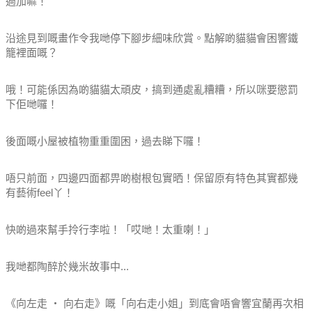
過加嘛！
沿途見到嘅畫作令我哋停下腳步細味欣賞。點解啲貓貓會困響鐵
籠裡面嘅？
哦！可能係因為啲貓貓太頑皮，搞到通處亂糟糟，所以咪要懲罰
下佢哋囉！
後面嘅小屋被植物重重圍困，過去睇下囉！
唔只前面，四邊四面都畀啲樹根包實晒！保留原有特色其實都幾
有藝術feel丫！
快啲過來幫手拎行李啦！「哎哋！太重喇！」
我哋都陶醉於幾米故事中...
《向左走 ‧ 向右走》嘅「向右走小姐」到底會唔會響宜蘭再次相