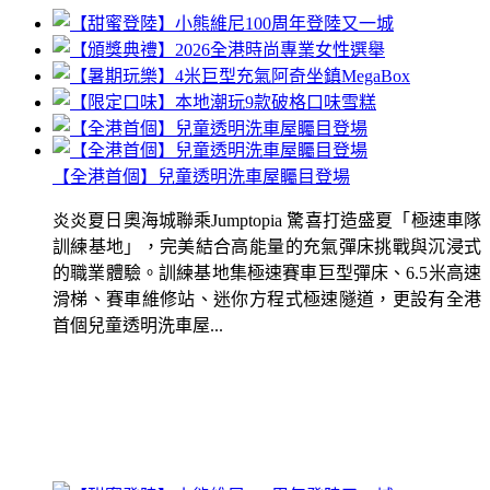
【全港首個】兒童透明洗車屋矚目登場
炎炎夏日奧海城聯乘Jumptopia 驚喜打造盛夏「極速車隊
訓練基地」，完美結合高能量的充氣彈床挑戰與沉浸式
的職業體驗。訓練基地集極速賽車巨型彈床、6.5米高速
滑梯、賽車維修站、迷你方程式極速隧道，更設有全港
首個兒童透明洗車屋...