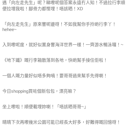
遇「向左走先生」呢？睇嚟呢個答案永遠冇人知！不過拉行李順
便拉埋我啦！腳骨力都慳埋！唔該晒！XD
「向左走先生」原來響呢邊呀！不如我幫你手拎啲行李丫！
hehee~
入到嚟呢度，就好似置身響海洋世界一樣！一齊游水暢泳囉！~
《地下鐵》嘅行李箱散落到各地，快啲幫手接住佢啦！
一個人嘅力量好似唔多夠喎！要哥哥過來幫手先得喇！
今日shopping買咗個新包包，漂亮嘛？
坐上嚟啦！順便載埋妳喇！「唔該晒哥哥~」
晴晴下次再嚟幾米公園可能已經長大好多，好難得嘅回憶呀！