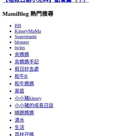
MamiBlog 熱門搜尋
BB
KinseyMaMa
Supermami
blogger
twins
余媽媽
余媽媽手記
假日好去處
和牛B
和牛媽媽
家庭
小小豬kinsey
小小豬的成長日誌
晴朗媽媽
湯水
生活
荔枝孖媽