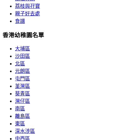
荔枝與孖寶
親子好去處
食譜
香港幼稚園名單
大埔區
沙田區
北區
元朗區
屯門區
荃灣區
葵青區
灣仔區
南區
離島區
東區
深水涉區
中西區