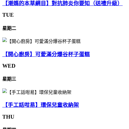
【潮媽的本草綱目】對抗肺炎你要知（送禮升級）
TUE
星期二
【開心廚房】可愛滿分爆谷杯子蛋糕
WED
星期三
【手工話咁易】環保兒童收納架
THU