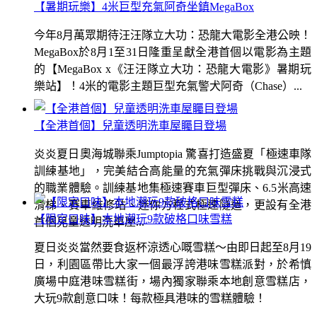
【暑期玩樂】4米巨型充氣阿奇坐鎮MegaBox
今年8月萬眾期待汪汪隊立大功：恐龍大電影全港公映！
MegaBox於8月1至31日隆重呈獻全港首個以電影為主題
的【MegaBox x《汪汪隊立大功：恐龍大電影》暑期玩
樂站】！4米的電影主題巨型充氣警犬阿奇（Chase）...
【全港首個】兒童透明洗車屋矚目登場
炎炎夏日奧海城聯乘Jumptopia 驚喜打造盛夏「極速車隊
訓練基地」，完美結合高能量的充氣彈床挑戰與沉浸式
的職業體驗。訓練基地集極速賽車巨型彈床、6.5米高速
滑梯、賽車維修站、迷你方程式極速隧道，更設有全港
【限定口味】本地潮玩9款破格口味雪糕
首個兒童透明洗車屋...
夏日炎炎當然要食返杯涼透心嘅雪糕～由即日起至8月19
日，利園區帶比大家一個最浮誇港味雪糕派對，於希慎
廣場中庭港味雪糕街，場內獨家聯乘本地創意雪糕店，
大玩9款創意口味！每款極具港味的雪糕體驗！