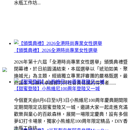
水瓶工作坊...
【頒獎典禮】2026全港時尚專業女性選舉
2026年第十六屆「全港時尚專業女性選舉」頒獎典禮暨
閉幕禮，於日前圓滿結束，本屆選舉以「琥珀如美．聚
煥城光」為主題，經過獨立專業評審團的嚴格甄選，最
終誕生7位兼具卓越實力與社會責任感的得獎者......
【甜蜜登陸】小熊維尼100周年登陸又一城
今個夏天由8月6日至9月3日小熊維尼100周年慶典期間限
定期間限定店甜蜜登陸又一城，邀請大家一起走進充滿
歡樂與童心的百畝森林，展開一場限定慶典！設有多個
夢幻打卡場景，獨家小熊維尼100周年限定精品，DIY香
水瓶工作坊...