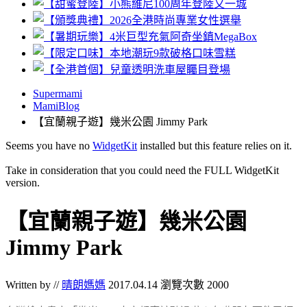
Supermami
MamiBlog
【宜蘭親子遊】幾米公園 Jimmy Park
Seems you have no
WidgetKit
installed but this feature relies on it.
Take in consideration that you could need the FULL WidgetKit
version.
【宜蘭親子遊】幾米公園
Jimmy Park
Written by //
晴朗媽媽
2017.04.14
瀏覽次數 2000