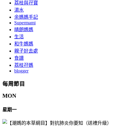
荔枝與孖寶
湯水
余媽媽手記
Supermami
晴朗媽媽
生活
和牛媽媽
親子好去處
食譜
荔枝孖媽
blogger
每周節目
MON
星期一