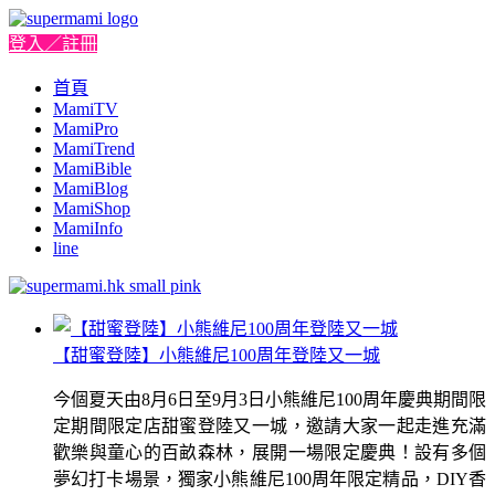
登入／註冊
首頁
MamiTV
MamiPro
MamiTrend
MamiBible
MamiBlog
MamiShop
MamiInfo
line
【甜蜜登陸】小熊維尼100周年登陸又一城
今個夏天由8月6日至9月3日小熊維尼100周年慶典期間限
定期間限定店甜蜜登陸又一城，邀請大家一起走進充滿
歡樂與童心的百畝森林，展開一場限定慶典！設有多個
夢幻打卡場景，獨家小熊維尼100周年限定精品，DIY香