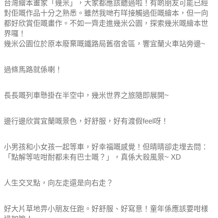
台灣繪本畫家「幾米」，大家都應該聽過啦！
有啲朋友可能已經
對佢嘅作品十分之熟悉。
雖然我哋冇咩接觸過佢嘅繪本，但一向
都好欣賞佢嘅畫作。
不如一齊走進幾米公園，探索幾米嘅繪本世
界囉！
幾米公園位於原本廢棄嘅鐵路局舊宿舍區，響宜蘭火車站旁邊~
過條馬路就係喇！
長長嘅列車懸掛在半空中，幾米世界之旅隨即展開~
邊行邊欣賞宜蘭嘅景色，好舒服，好有渡假feel呀！
小男孩和小女孩一起等車，好幸福嘅感覺！但晴晴卻走埋去問：
「點解等咗咁耐都未有巴士嘅？」，真係大殺風景~ XD
人生交叉點，向左走還是向右走？
好大片草地畀小朋友任跑。好舒服、好寫意！童年係應該要咁樣