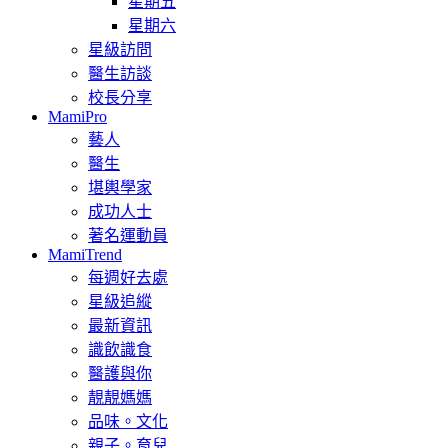
星期五
星期六
星級訪問
醫生訪談
校長分享
MamiPro
藝人
醫生
堪輿學家
成功人士
著名運動員
MamiTrend
每週好去處
星級追縱
最新資訊
識飲識食
醫護與你
靚靚媽媽
品味。文化
親子。育兒