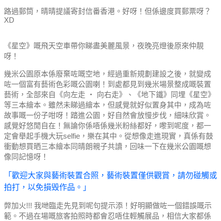
路過郵筒，晴晴提議寄封信番香港。好呀！但係邊度買郵票呀？
XD
《星空》嘅飛天空車帶你睇盡美麗風景，夜晚亮燈後原來仲靚
呀！
幾米公園原本係廢棄咗嘅空地，經過重新規劃建設之後，就變成
咗一個富有藝術色彩嘅公園喇！
到處都見到幾米場景整成嘅裝置
藝術，全部來自《向左走 ‧ 向右走》、《地下鐵》同埋《星空》
等三本繪本。
雖然未睇過繪本，但感覺就好似置身其中，成為咗
故事嘅一份子咁呀！
踏進公園，好自然會放慢步伐，細味欣賞。
感覺好悠閒自在！無論你係唔係幾米粉絲都好，嚟到呢度，都一
定會舉起手機大玩selfie，樂在其中。
從想像走進現實，真係有鼓
衝動想買晒三本繪本同晴朗親子共讀，回味一下在幾米公園嘅想
像同記憶呀！
「歡迎大家與藝術裝置合照，藝術裝置僅供觀賞，請勿碰觸或
拍打，以免損毁作品。」
弊加火!!! 我哋臨走先見到呢句提示添！
好明顯做咗一個錯誤嘅示
範。
不過在場嘅旅客拍照時都會忍唔住輕觸展品，相信大家都係