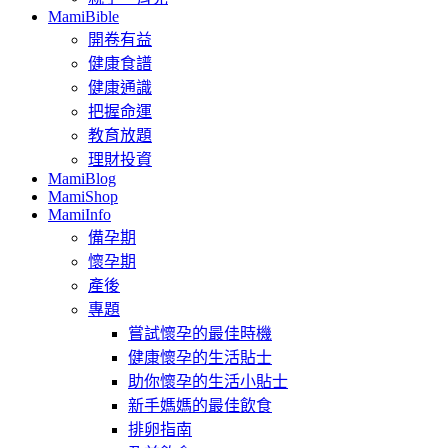
MamiBible
開卷有益
健康食譜
健康通識
把握命運
教育放題
理財投資
MamiBlog
MamiShop
MamiInfo
備孕期
懷孕期
產後
專題
嘗試懷孕的最佳時機
健康懷孕的生活貼士
助你懷孕的生活小貼士
新手媽媽的最佳飲食
排卵指南