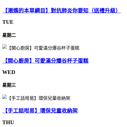
【潮媽的本草綱目】對抗肺炎你要知（送禮升級）
TUE
星期二
【開心廚房】可愛滿分爆谷杯子蛋糕
WED
星期三
【手工話咁易】環保兒童收納架
THU