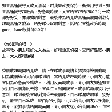
如果馬桶變得又軟又滑溜，咁我哋就要保持平衡先用得到。如
果馬桶變得超級高，好急嘅時候，又會唔會趕唔切呢？每一款
都好好笑，亦都夠晒創意！最後仲為唔見咗馬桶而展開刺激有
趣嘅馬桶之旅添！唔好睇少呢啲創意，話唔定會造就第時嘅
gucci, chanel設計師2.0㗎！
《你知道的吧！》
故事教小朋友唔好先入為主，好啱鍾意偵探、查案解難嘅小朋
友，大人都啱睇㗎！
禿鷹收埋嘅肉唔見咗！請正在睇故事嘅讀者搵搵係邊個偷嘅！
因為成個過程大家都睇到晒！當唔見咗嘢嘅時候，小朋友可能
會因為心急而怪錯咗人，利用反面嘅故事，令小朋友知道如果
只用自己個角度去諗，會產生盲點同誤會。故事結局都幾出乎
意料！睇到最後會即刻揭番去最前睇下自己睇漏咗啲咩！幾好
玩！原來自己笨咗！經由家長引導，可以培養小朋友以多角度
思考，發掘事情唔同嘅面向，令小朋友從小培養同理心、包容