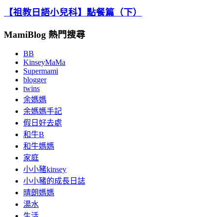
【祖教日語小兒科】點餐篇（下）
MamiBlog 熱門搜尋
BB
KinseyMaMa
Supermami
blogger
twins
余媽媽
余媽媽手記
假日好去處
和牛B
和牛媽媽
家庭
小小豬kinsey
小小豬的成長日誌
晴朗媽媽
湯水
生活