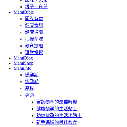
親子。育兒
MamiBible
開卷有益
健康食譜
健康通識
把握命運
教育放題
理財投資
MamiBlog
MamiShop
MamiInfo
備孕期
懷孕期
產後
專題
嘗試懷孕的最佳時機
健康懷孕的生活貼士
助你懷孕的生活小貼士
新手媽媽的最佳飲食