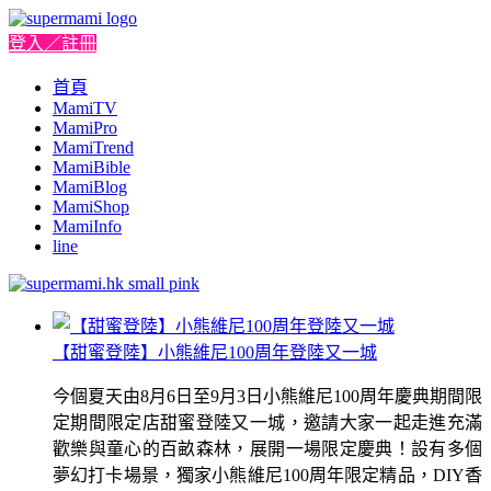
登入／註冊
首頁
MamiTV
MamiPro
MamiTrend
MamiBible
MamiBlog
MamiShop
MamiInfo
line
【甜蜜登陸】小熊維尼100周年登陸又一城
今個夏天由8月6日至9月3日小熊維尼100周年慶典期間限
定期間限定店甜蜜登陸又一城，邀請大家一起走進充滿
歡樂與童心的百畝森林，展開一場限定慶典！設有多個
夢幻打卡場景，獨家小熊維尼100周年限定精品，DIY香