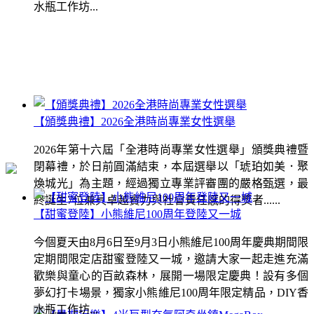
水瓶工作坊...
【頒獎典禮】2026全港時尚專業女性選舉
2026年第十六屆「全港時尚專業女性選舉」頒獎典禮暨
閉幕禮，於日前圓滿結束，本屆選舉以「琥珀如美．聚
煥城光」為主題，經過獨立專業評審團的嚴格甄選，最
終誕生7位兼具卓越實力與社會責任感的得獎者......
【甜蜜登陸】小熊維尼100周年登陸又一城
今個夏天由8月6日至9月3日小熊維尼100周年慶典期間限
定期間限定店甜蜜登陸又一城，邀請大家一起走進充滿
歡樂與童心的百畝森林，展開一場限定慶典！設有多個
夢幻打卡場景，獨家小熊維尼100周年限定精品，DIY香
水瓶工作坊...