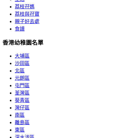
荔枝孖媽
荔枝與孖寶
親子好去處
食譜
香港幼稚園名單
大埔區
沙田區
北區
元朗區
屯門區
荃灣區
葵青區
灣仔區
南區
離島區
東區
深水涉區