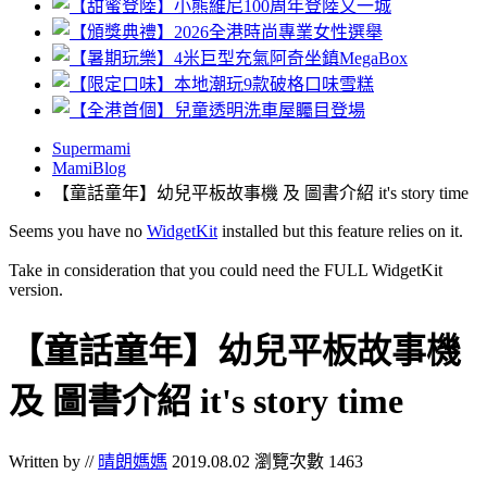
Supermami
MamiBlog
【童話童年】幼兒平板故事機 及 圖書介紹 it's story time
Seems you have no
WidgetKit
installed but this feature relies on it.
Take in consideration that you could need the FULL WidgetKit
version.
【童話童年】幼兒平板故事機
及 圖書介紹 it's story time
Written by //
晴朗媽媽
2019.08.02
瀏覽次數 1463