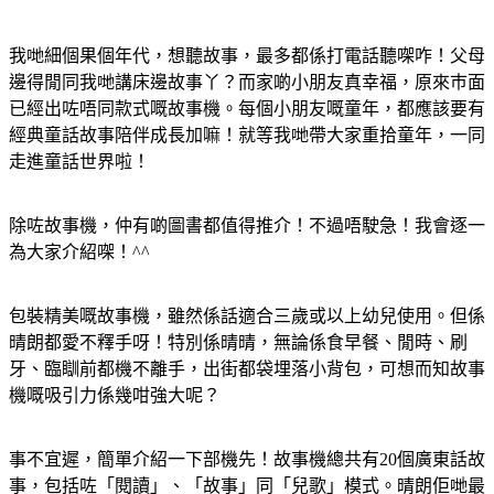
我哋細個果個年代，想聽故事，最多都係打電話聽㗎咋！
父母
邊得閒同我哋講床邊故事丫？而家啲小朋友真幸福，原來巿面
已經出咗唔同款式嘅故事機。
每個小朋友嘅童年，都應該要有
經典童話故事陪伴成長加嘛！
就等我哋帶大家重拾童年，一同
走進童話世界啦！
除咗故事機，仲有啲圖書都值得推介！不過唔駛急！我會逐一
為大家介紹㗎！^^
包裝精美嘅故事機，雖然係話適合三歲或以上幼兒使用。但係
晴朗都愛不釋手呀！特別係晴晴，無論係食早餐、閒時、刷
牙、臨瞓前都機不離手，出街都袋埋落小背包，可想而知故事
機嘅吸引力係幾咁強大呢？
事不宜遲，簡單介紹一下部機先！故事機總共有20個廣東話故
事，包括咗「閱讀」、「故事」同「兒歌」模式。晴朗佢哋最