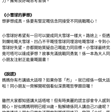
力，擁有良好嘅思考習慣。
《小雪球的夢想》
想夢想成真，係要有堅定嘅信念同接受不同挑戰嘅心！
小雪球好希望有一日可以變成同大雪球一樣大。路途上，佢遇
到爛咗嘅大雪球、凹凸不平嘅怪雪球同埋溶咗嘅雪球，令到小
雪球好失望，亦都開始質疑自己嘅能力同目標。小雪球最終究
竟可唔可以達成夢想？故事充滿挑戰同勇氣！係一本為大人同
小朋友注射正能量嘅圖書！
《說謊》
媽媽你有冇講過大話呀？如果你答「冇」，就已經係一個大話
啦！同小朋友一齊解開呢個看似深奧嘅哲學題目囉！
雖然大家都知道講大話唔啱！但有時美麗的謊言卻會令人感到
開心。好似媽媽明明已經38歲，點解總係同人講自己25歲呢？