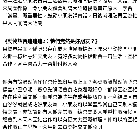
故事透過小朋友日常生活觀察到嘅唔同情況，發現「大話」原
來周圍都係！令小朋友體會到講大話背後嘅真正原因，學習
「誠實」嘅重要性，鼓勵小朋友講真話，日後就唔駛再因為怕
畀人鬧而講大話喇！
《動物謠言追追追2：牠們竟然是好朋友？》
自然界裏面，係咪只存在弱肉強食嘅情況？原來小動物同小朋
友都一樣鍾意結交朋友，有好多動物拍擋都會一齊生活、互相
合作，甚至會合力一齊對付敵人添！
你有冇諗過點解雀仔會停響斑馬嘅上面？海葵嘅觸鬚點解唔會
傷害小丑魚呢？鯊魚點解唔會食咗身邊嘅細魚？都係因為互相
存在住利益關係，佢哋會為咗生存或者搵嘢食而互利結盟。自
自然然就變成咗好朋友喇！小朋友可以學習欣常自己同別人獨
特之處，亦認識到冇人係完美嘅！總會需要人哋幫忙嘅時候。
體會到人同人團結合作可以有更大力量嘅道理。仲可以將互相
合作嘅正向思想，套用到去實際社交關係添呀！