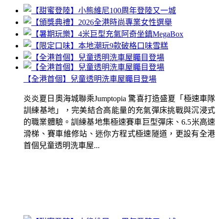
【全港首個】兒童透明洗車屋矚目登場
炎炎夏日奧海城聯乘Jumptopia 驚喜打造盛夏「極速車隊
訓練基地」，完美結合高能量的充氣彈床挑戰與沉浸式
的職業體驗。訓練基地集極速賽車巨型彈床、6.5米高速
滑梯、賽車維修站、迷你方程式極速隧道，更設有全港
首個兒童透明洗車屋...