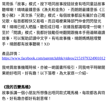
常用係「故事」模式，按下唔同故事按鈕就會有唔同童話故事
聽㗎喇！晴晴最鍾意係《漁夫和金魚》，而朗朗最鍾意係《三
隻小豬》。其次係「兒歌」模式，每個故事都設有屬於自己嘅
兒歌，每首都輕快又易唱，而且唱梗果陣部門仲會閃閃發光
㗎！晴晴已經入晒腦，聽佢成日唱，就連我都識唱埋一份喇！
至於「閱讀」模式，我都好鼓勵佢哋翻開跟機本手冊邉睇邉讀
故事，可以幫助認讀中文字。有咗故事機，晴朗媽媽翹埋雙
手，晴朗都有故事聽喇！XD
產品詳情：
https://www.facebook.com/parentclubhk/videos/2151979324901012
我哋買故事機嘅時候，亦被一啲圖書所吸引，同我哋平時睇開
果啲好唔同，好有趣！以下落嚟，為大家逐一介紹~
《我的百變馬桶》
故事係講一個小朋友所想像出唔同款式嘅馬桶，每款都各具特
色，好有趣亦都好有創意㗎！