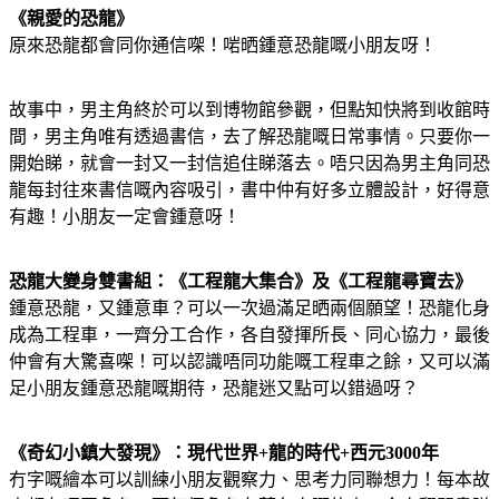
《親愛的恐龍》
原來恐龍都會同你通信㗎！啱晒鍾意恐龍嘅小朋友呀！
故事中，男主角終於可以到博物館參觀，但點知快將到收館時
間，男主角唯有透過書信，去了解恐龍嘅日常事情。只要你一
開始睇，就會一封又一封信追住睇落去。唔只因為男主角同恐
龍每封往來書信嘅內容吸引，書中仲有好多立體設計，好得意
有趣！小朋友一定會鍾意呀！
恐龍大變身雙書組：《工程龍大集合》及《工程龍尋寶去》
鍾意恐龍，又鍾意車？可以一次過滿足晒兩個願望！恐龍化身
成為工程車，一齊分工合作，各自發揮所長、同心協力，最後
仲會有大驚喜㗎！可以認識唔同功能嘅工程車之餘，又可以滿
足小朋友鍾意恐龍嘅期待，恐龍迷又點可以錯過呀？
《奇幻小鎮大發現》：現代世界+龍的時代+西元3000年
冇字嘅繪本可以訓練小朋友觀察力、思考力同聯想力！每本故