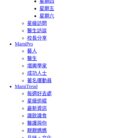
星期四
星期五
星期六
星級訪問
醫生訪談
校長分享
MamiPro
藝人
醫生
堪輿學家
成功人士
著名運動員
MamiTrend
每週好去處
星級追縱
最新資訊
識飲識食
醫護與你
靚靚媽媽
品味。文化