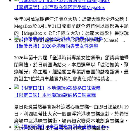
【暑期玩樂】4米巨型充氣阿奇坐鎮MegaBox
今年8月萬眾期待汪汪隊立大功：恐龍大電影全港公映！
MegaBox於8月1至31日隆重呈獻全港首個以電影為主題
的【MegaBox x《汪汪隊立大功：恐龍大電影》暑期玩
樂站】！4米的電影主題巨型充氣警犬阿奇（Chase）...
【頒獎典禮】2026全港時尚專業女性選舉
2026年第十六屆「全港時尚專業女性選舉」頒獎典禮暨
閉幕禮，於日前圓滿結束，本屆選舉以「琥珀如美．聚
煥城光」為主題，經過獨立專業評審團的嚴格甄選，最
終誕生7位兼具卓越實力與社會責任感的得獎者......
【限定口味】本地潮玩9款破格口味雪糕
夏日炎炎當然要食返杯涼透心嘅雪糕～由即日起至8月19
日，利園區帶比大家一個最浮誇港味雪糕派對，於希慎
廣場中庭港味雪糕街，場內獨家聯乘本地創意雪糕店，
大玩9款創意口味！每款極具港味的雪糕體驗！