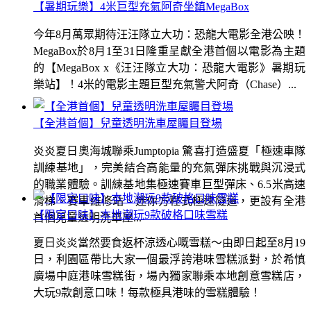
【暑期玩樂】4米巨型充氣阿奇坐鎮MegaBox
今年8月萬眾期待汪汪隊立大功：恐龍大電影全港公映！
MegaBox於8月1至31日隆重呈獻全港首個以電影為主題
的【MegaBox x《汪汪隊立大功：恐龍大電影》暑期玩
樂站】！4米的電影主題巨型充氣警犬阿奇（Chase）...
【全港首個】兒童透明洗車屋矚目登場
炎炎夏日奧海城聯乘Jumptopia 驚喜打造盛夏「極速車隊
訓練基地」，完美結合高能量的充氣彈床挑戰與沉浸式
的職業體驗。訓練基地集極速賽車巨型彈床、6.5米高速
滑梯、賽車維修站、迷你方程式極速隧道，更設有全港
【限定口味】本地潮玩9款破格口味雪糕
首個兒童透明洗車屋...
夏日炎炎當然要食返杯涼透心嘅雪糕～由即日起至8月19
日，利園區帶比大家一個最浮誇港味雪糕派對，於希慎
廣場中庭港味雪糕街，場內獨家聯乘本地創意雪糕店，
大玩9款創意口味！每款極具港味的雪糕體驗！