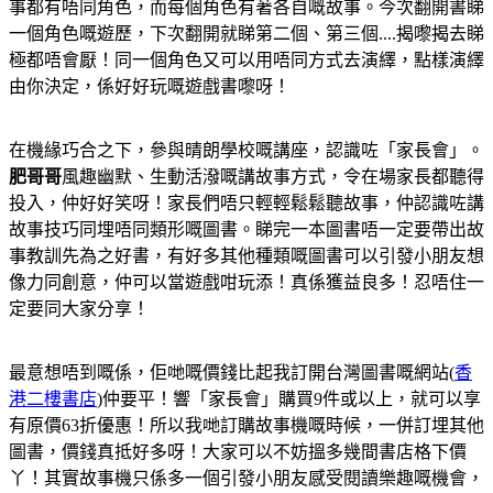
事都有唔同角色，而每個角色有著各自嘅故事。今次翻開書睇
一個角色嘅遊歷，下次翻開就睇第二個、第三個....揭嚟揭去睇
極都唔會厭！同一個角色又可以用唔同方式去演繹，點樣演繹
由你決定，係好好玩嘅遊戲書嚟呀！
在機緣巧合之下，參與晴朗學校嘅講座，認識咗「家長會」。
肥哥哥
風趣幽默、生動活潑嘅講故事方式，令在場家長都聽得
投入，仲好好笑呀！
家長們唔只輕輕鬆鬆聽故事，仲認識咗講
故事技巧同埋唔同類形嘅圖書。
睇完一本圖書唔一定要帶出故
事教訓先為之好書，有好多其他種類嘅圖書可以引發小朋友想
像力同創意，仲可以當遊戲咁玩添！
真係獲益良多！忍唔住一
定要同大家分享！
最意想唔到嘅係，佢哋嘅價錢比起我訂開台灣圖書嘅網站(
香
港二樓書店
)仲要平！
響「家長會」購買9件或以上，就可以享
有原價63折優惠！
所以我哋訂購故事機嘅時候，一併訂埋其他
圖書，價錢真抵好多呀！
大家可以不妨搵多幾間書店格下價
丫！
其實故事機只係多一個引發小朋友感受閱讀樂趣嘅機會，