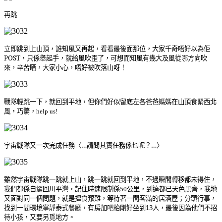
再跳
立即跳到上山頂，誰知風又再起，看看最後面那位，大家千奇唔好以為佢
POST，只係舉起手，就給風吹歪了，可想而知風有幾大及風從哪方向吹
來，辛苦晒，大家小心，唔好被吹落山呀！
戰隊輕跳一下，就回到平地，但你們好似留底左各爸爸媽媽在山頂食緊西北
風，巧驚，
help us!
宇宙戰隊又一次完成任務〈…請問其實任務係乜呢？…〉
雖然宇宙戰隊跳一跳就上山，跳一跳就回到平地，不過瞬間轉移都未得住，
我們都係自駕回川平灣，記住時速限制係
公里，到達都已天色黑齊，我地
50
又面對同一個問題，就是搵食艱難，等待著一間客滿的居酒屋；分頭行事，
找到一間環境寧靜泰式餐廳，有房加吧枱剛好坐到13人，最後因為他們不招
待小孩，又要另覓地方。