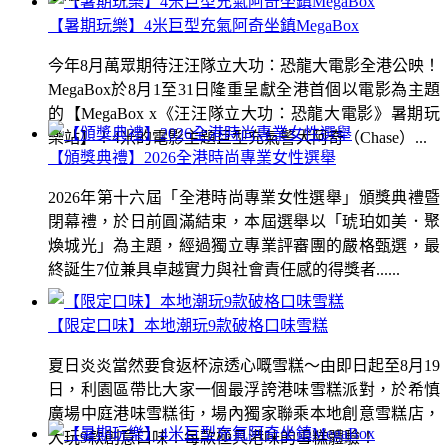
【暑期玩樂】4米巨型充氣阿奇坐鎮MegaBox
今年8月萬眾期待汪汪隊立大功：恐龍大電影全港公映！
MegaBox於8月1至31日隆重呈獻全港首個以電影為主題
的【MegaBox x《汪汪隊立大功：恐龍大電影》暑期玩
樂站】！4米的電影主題巨型充氣警犬阿奇（Chase）...
【頒獎典禮】2026全港時尚專業女性選舉
2026年第十六屆「全港時尚專業女性選舉」頒獎典禮暨
閉幕禮，於日前圓滿結束，本屆選舉以「琥珀如美．聚
煥城光」為主題，經過獨立專業評審團的嚴格甄選，最
終誕生7位兼具卓越實力與社會責任感的得獎者......
【限定口味】本地潮玩9款破格口味雪糕
夏日炎炎當然要食返杯涼透心嘅雪糕～由即日起至8月19
日，利園區帶比大家一個最浮誇港味雪糕派對，於希慎
廣場中庭港味雪糕街，場內獨家聯乘本地創意雪糕店，
大玩9款創意口味！每款極具港味的雪糕體驗！