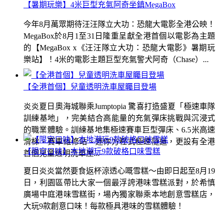
【暑期玩樂】4米巨型充氣阿奇坐鎮MegaBox
今年8月萬眾期待汪汪隊立大功：恐龍大電影全港公映！
MegaBox於8月1至31日隆重呈獻全港首個以電影為主題
的【MegaBox x《汪汪隊立大功：恐龍大電影》暑期玩
樂站】！4米的電影主題巨型充氣警犬阿奇（Chase）...
【全港首個】兒童透明洗車屋矚目登場
炎炎夏日奧海城聯乘Jumptopia 驚喜打造盛夏「極速車隊
訓練基地」，完美結合高能量的充氣彈床挑戰與沉浸式
的職業體驗。訓練基地集極速賽車巨型彈床、6.5米高速
滑梯、賽車維修站、迷你方程式極速隧道，更設有全港
【限定口味】本地潮玩9款破格口味雪糕
首個兒童透明洗車屋...
夏日炎炎當然要食返杯涼透心嘅雪糕～由即日起至8月19
日，利園區帶比大家一個最浮誇港味雪糕派對，於希慎
廣場中庭港味雪糕街，場內獨家聯乘本地創意雪糕店，
大玩9款創意口味！每款極具港味的雪糕體驗！