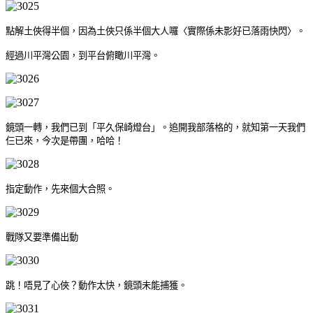
點解土俠得半個，因為土俠只係半個大人囉〈實際係未影好已落雨快閃〉。
經過川平灣公園，到平台俯瞰川平灣。
鏡頭一轉，我們已到「平久保崎燈台」。追開我部落格的，就知第一天我們
仨已來，今次是帶團，哈哈！
指定動作，先來個大合照。
戰隊又要準備出動
跳！唔見了心俠？動作太快，鏡頭未能捕獲。