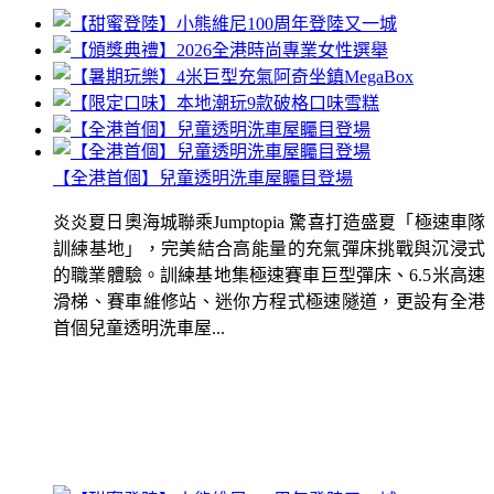
【全港首個】兒童透明洗車屋矚目登場
炎炎夏日奧海城聯乘Jumptopia 驚喜打造盛夏「極速車隊
訓練基地」，完美結合高能量的充氣彈床挑戰與沉浸式
的職業體驗。訓練基地集極速賽車巨型彈床、6.5米高速
滑梯、賽車維修站、迷你方程式極速隧道，更設有全港
首個兒童透明洗車屋...