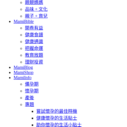
靚靚媽媽
品味。文化
親子。育兒
MamiBible
開卷有益
健康食譜
健康通識
把握命運
教育放題
理財投資
MamiBlog
MamiShop
MamiInfo
備孕期
懷孕期
產後
專題
嘗試懷孕的最佳時機
健康懷孕的生活貼士
助你懷孕的生活小貼士