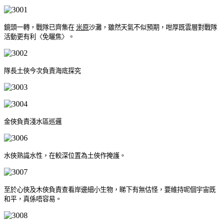
鏡頭一轉，戰隊已齊集在
米原
沙灘，雖然天氣不似預期，咁厚既雲層對戰隊
活動更有利〈免曬焦〉。
隊長土俠今次負責海底探究
金俠負責淺水區巡邏
水俠熟識水性，在較深位置為土俠作掩護。
至於心俠及木俠負責查看岸邊細小生物，睇下有無估怪，要維持呢個宇宙既
和平，真係唔容易。