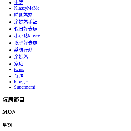
生活
KinseyMaMa
晴朗媽媽
余媽媽手記
假日好去處
小小豬kinsey
親子好去處
荔枝孖媽
余媽媽
家庭
twins
食譜
blogger
Supermami
每周節目
MON
星期一