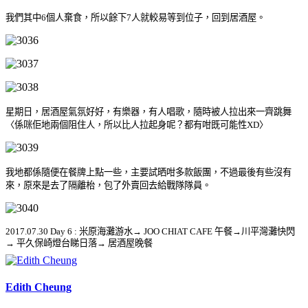
我們其中
個人棄食，所以餘下
人就較易等到位子，回到居酒屋。
6
7
星期日，居酒屋氣氛好好，有樂器，有人唱歌，隨時被人拉出來一齊跳舞
〈係咪佢地兩個阻住人，所以比人拉起身呢？都有咁既可能性
〉
XD
我地都係隨便在餐牌上點一些，主要試晒咁多款飯團，不過最後有些沒有
來，原來是去了隔離枱，包了外賣回去給戰隊隊員。
2017.07.30 Day 6 : 米原海灘游水
→ JOO CHIAT CAFE 午餐→川平灣灘快閃
居酒屋
→
平久保崎燈台睇日落
→
晚餐
Edith Cheung