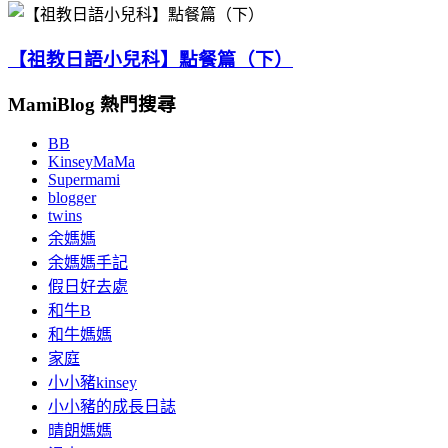
【祖教日語小兒科】點餐篇（下）
MamiBlog 熱門搜尋
BB
KinseyMaMa
Supermami
blogger
twins
余媽媽
余媽媽手記
假日好去處
和牛B
和牛媽媽
家庭
小小豬kinsey
小小豬的成長日誌
晴朗媽媽