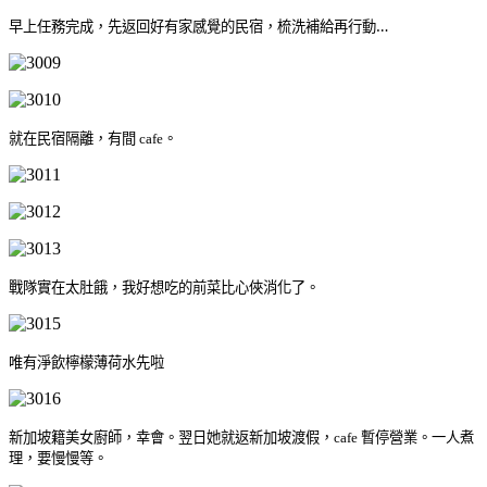
早上任務完成，先返回好有家感覺的民宿，梳洗補給再行動…
就在民宿隔離，有間
cafe。
戰隊實在太肚餓，我好想吃的前菜比心俠消化了。
唯有淨飲檸檬薄荷水先啦
新加坡籍美女廚師，幸會。翌日她就返新加坡渡假，
暫停營業。一人煮
cafe
理，要慢慢等。