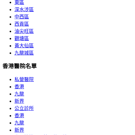
東區
深水涉區
中西區
西貢區
油尖旺區
觀塘區
黃大仙區
九龍城區
香港醫院名單
私營醫院
香港
九龍
新界
公立診所
香港
九龍
新界