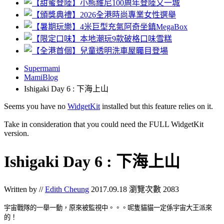
Supermami
MamiBlog
Ishigaki Day 6 : 下海上山
Seems you have no
WidgetKit
installed but this feature relies on it.
Take in consideration that you could need the FULL WidgetKit
version.
Ishigaki Day 6 : 下海上山
Written by //
Edith Cheung
2017.09.18
瀏覽次數 2083
宇宙戰隊的一舉一動，原來被監視中。。。呢隻貓貓一定係宇宙大王派來
的！