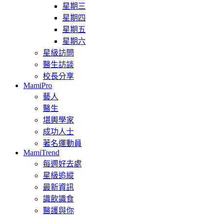
星期三
星期四
星期五
星期六
星級訪問
醫生訪談
校長分享
MamiPro
藝人
醫生
堪輿學家
成功人士
著名運動員
MamiTrend
每週好去處
星級追縱
最新資訊
識飲識食
醫護與你