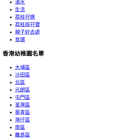
湯水
生活
荔枝孖媽
荔枝與孖寶
親子好去處
食譜
香港幼稚園名單
大埔區
沙田區
北區
元朗區
屯門區
荃灣區
葵青區
灣仔區
南區
離島區