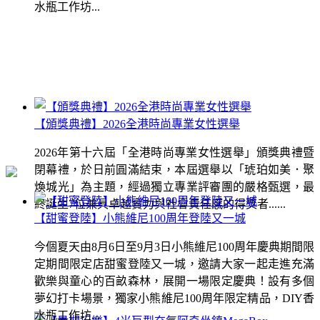
水瓶工作坊...
【頒獎典禮】2026全港時尚專業女性選舉
2026年第十六屆「全港時尚專業女性選舉」頒獎典禮暨
閉幕禮，於日前圓滿結束，本屆選舉以「琥珀如美．聚
煥城光」為主題，經過獨立專業評審團的嚴格甄選，最
終誕生7位兼具卓越實力與社會責任感的得獎者......
【甜蜜登陸】小熊維尼100周年登陸又一城
今個夏天由8月6日至9月3日小熊維尼100周年慶典期間限
定期間限定店甜蜜登陸又一城，邀請大家一起走進充滿
歡樂與童心的百畝森林，展開一場限定慶典！設有多個
夢幻打卡場景，獨家小熊維尼100周年限定精品，DIY香
水瓶工作坊...