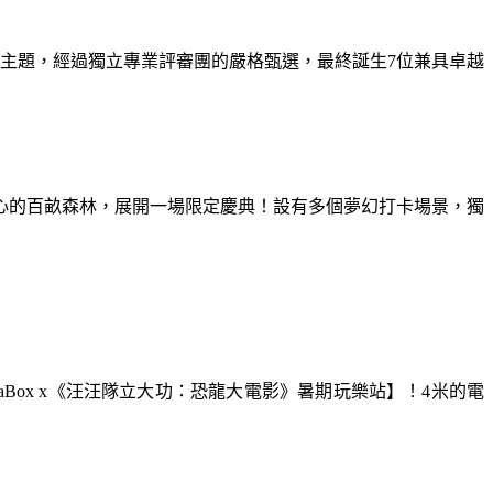
為主題，經過獨立專業評審團的嚴格甄選，最終誕生7位兼具卓越
童心的百畝森林，展開一場限定慶典！設有多個夢幻打卡場景，獨
aBox x《汪汪隊立大功：恐龍大電影》暑期玩樂站】！4米的電