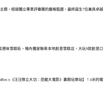
為主題，經過獨立專業評審團的嚴格甄選，最終誕生7位兼具卓越
庭港味雪糕街，場內獨家聯乘本地創意雪糕店，大玩9款創意口
aBox x《汪汪隊立大功：恐龍大電影》暑期玩樂站】！4米的電