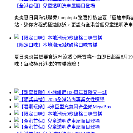
【全港首個】兒童透明洗車屋矚目登場
炎炎夏日奧海城聯乘Jumptopia 驚喜打造盛夏「極
站、迷你方程式極速隧道，更設有全港首個兒童透明洗車屋.
【限定口味】本地潮玩9款破格口味雪糕
夏日炎炎當然要食返杯涼透心嘅雪糕～由即日起至8月1
味！每款極具港味的雪糕體驗！