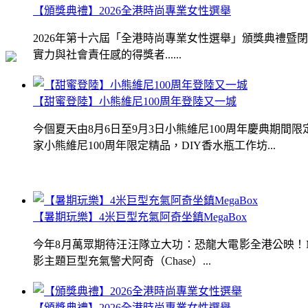
【頒獎典禮】2026全港時尚專業女性選舉
2026年第十六屆「全港時尚專業女性選舉」頒獎典禮
實力與社會責任感的得獎者......
【甜蜜登陸】小熊維尼100周年登陸又一城
今個夏天由8月6日至9月3日小熊維尼100周年慶典期
家小熊維尼100周年限定精品，DIY香水瓶工作坊...
【暑期玩樂】4米巨型充氣阿奇坐鎮MegaBox
今年8月萬眾期待汪汪隊立大功：恐龍大電影全港公映！Me
影主題巨型充氣警犬阿奇（Chase）...
【頒獎典禮】2026全港時尚專業女性選舉