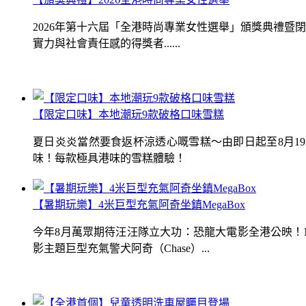
2026年第十六屆「全港時尚專業女性選舉」頒獎典禮
實力與社會責任感的得獎者......
【限定口味】本地潮玩9款破格口味雪糕
夏日炎炎當然要食返杯涼透心嘅雪糕～由即日起至8月1
味！每款極具港味的雪糕體驗！
【暑期玩樂】4米巨型充氣阿奇坐鎮MegaBox
今年8月萬眾期待汪汪隊立大功：恐龍大電影全港公映！Me
影主題巨型充氣警犬阿奇（Chase）...