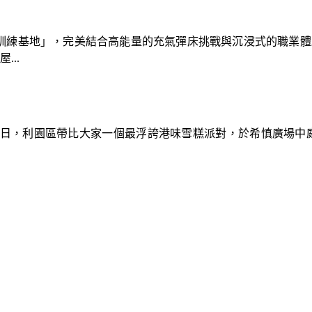
速車隊訓練基地」，完美結合高能量的充氣彈床挑戰與沉浸式的職業
..
9日，利園區帶比大家一個最浮誇港味雪糕派對，於希慎廣場中