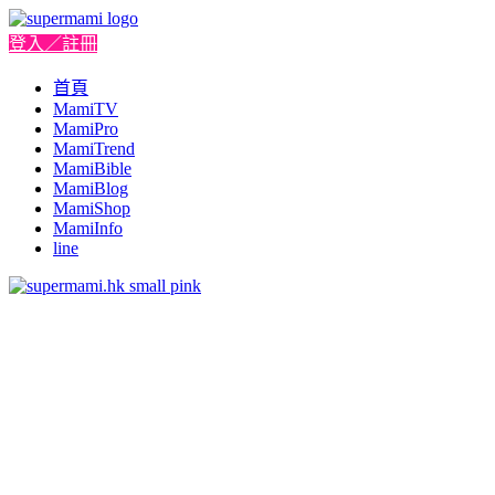
登入／註冊
首頁
MamiTV
MamiPro
MamiTrend
MamiBible
MamiBlog
MamiShop
MamiInfo
line