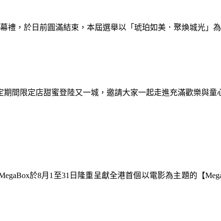
暨閉幕禮，於日前圓滿結束，本屆選舉以「琥珀如美．聚煥城光」
間限定期間限定店甜蜜登陸又一城，邀請大家一起走進充滿歡樂與
gaBox於8月1至31日隆重呈獻全港首個以電影為主題的【Meg