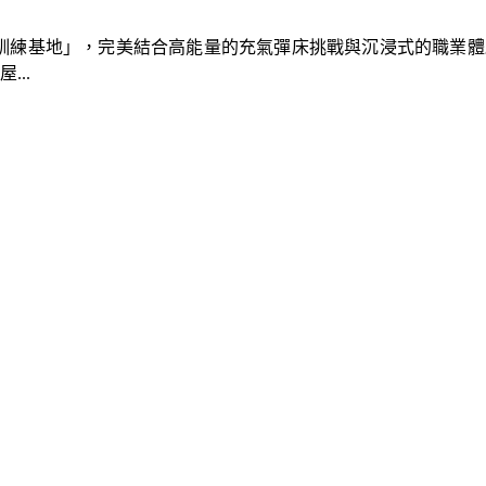
速車隊訓練基地」，完美結合高能量的充氣彈床挑戰與沉浸式的職業
..