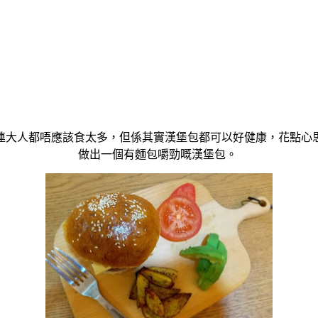
連大人都唔應該食太多，但係其實漢堡包都可以好健康，花點心
做出一個有麵包嚼勁嘅漢堡包。