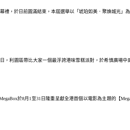
暨閉幕禮，於日前圓滿結束，本屆選舉以「琥珀如美．聚煥城光」
9日，利園區帶比大家一個最浮誇港味雪糕派對，於希慎廣場中
gaBox於8月1至31日隆重呈獻全港首個以電影為主題的【Meg