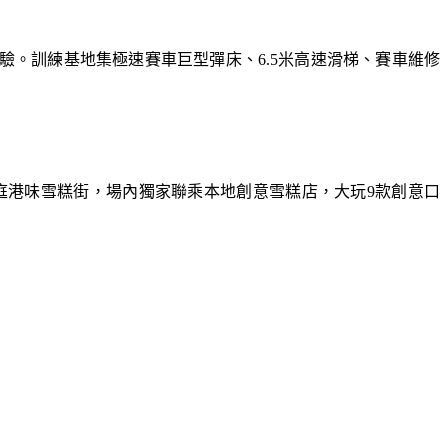
體驗。訓練基地集極速賽車巨型彈床、6.5米高速滑梯、賽車維修
庭港味雪糕街，場內獨家聯乘本地創意雪糕店，大玩9款創意口