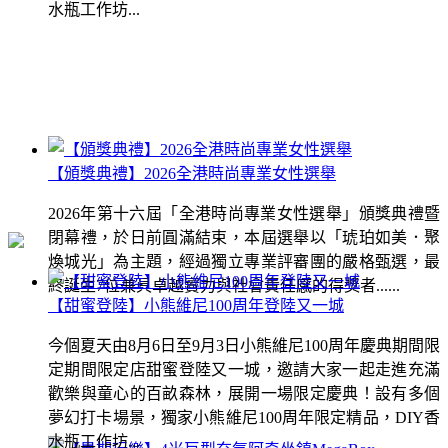
水瓶工作坊...
【頒獎典禮】2026全港時尚專業女性選舉
2026年第十六屆「全港時尚專業女性選舉」頒獎典禮暨
閉幕禮，於日前圓滿結束，本屆選舉以「琥珀如美．聚
煥城光」為主題，經過獨立專業評審團的嚴格甄選，最
終誕生7位兼具卓越實力與社會責任感的得獎者......
【甜蜜登陸】小熊維尼100周年登陸又一城
今個夏天由8月6日至9月3日小熊維尼100周年慶典期間限
定期間限定店甜蜜登陸又一城，邀請大家一起走進充滿
歡樂與童心的百畝森林，展開一場限定慶典！設有多個
夢幻打卡場景，獨家小熊維尼100周年限定精品，DIY香
水瓶工作坊...