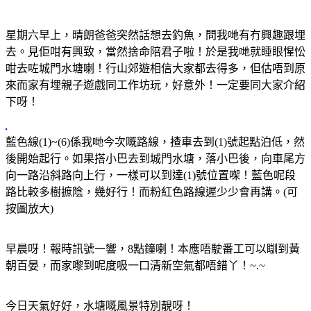
星期六早上，晴朗爸爸突然話想去釣魚，問我哋有冇興趣跟埋
去。
見佢咁有興致，當然捨命陪君子啦！
於是我哋就睡眼惺忪
咁去咗城門水塘喇！
行山郊遊相信大家都去得多，但估唔到原
來而家有埋親子遊戲同工作坊玩，好意外！
一定要同大家介紹
下呀！
藍色線(1)~(6)係我哋今次嘅路線，揸車去到(1)號起點泊低，然
後開始起行。如果搭小巴去到城門水塘，落小巴後，向車尾方
向一路沿斜路向上行，一樣可以到達(1)號位置㗎！藍色呢段
路比較多樹摭陰，幾好行！而粉紅色路線遲少少會再講。(可
按圖放大)
早晨呀！報時訊號一響，8點鐘喇！本應唔駛番工可以瞓到黃
朝百晏，而家嚟到呢度吸一口清新空氣都唔錯丫！~.~
今日天氣好好，水塘嘅風景特別靚呀！