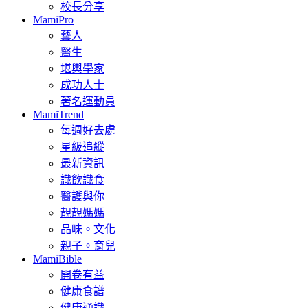
校長分享
MamiPro
藝人
醫生
堪輿學家
成功人士
著名運動員
MamiTrend
每週好去處
星級追縱
最新資訊
識飲識食
醫護與你
靚靚媽媽
品味。文化
親子。育兒
MamiBible
開卷有益
健康食譜
健康通識