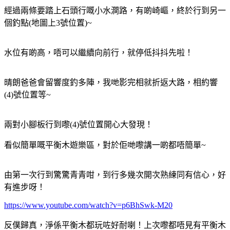
經過兩條要踏上石頭行嘅小水澗路，有啲崎嶇，終於行到另一
個釣點(地圖上3號位置)~
水位有啲高，唔可以繼續向前行，就停低抖抖先啦！
晴朗爸爸會留響度釣多陣，我哋影完相就折返大路，相約響
(4)號位置等~
兩對小腳板行到嚟(4)號位置開心大發現！
看似簡單嘅平衡木遊樂區，對於佢哋嚟講一啲都唔簡單~
由第一次行到驚驚青青咁，到行多幾次開次熟練同有信心，好
有進步呀！
https://www.youtube.com/watch?v=p6BhSwk-M20
反僕歸真，淨係平衡木都玩咗好耐喇！上次嚟都唔見有平衡木