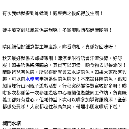
有次我哋就捉到蚱蜢喇！觀察完之後記得放生啊！
響主壩望到嘅風景係最靚㗎！多啲嚟眼睛都健康啲啦！
晴朗細個好鍾意響主壩度跑，睇番啲相，真係好回味呀！
秋天最好就係去郊遊㗎喇！涼涼哋咁行唔會汗流浹背，好舒
服！
如果唔係臨時臨急，其實可以帶備一啲食物去野餐添呀！
晴朗爸爸有魚牌，所以得閒就會去水塘釣魚。如果大家都有興
趣，可以向
水務署
申請番個釣魚牌呀！
本來諗住陪釣魚，點知
加插埋行山同親子遊戲活動，行程突然變得豐富咗好多呀！
嚟
咁多次都係第一次參加遊客中心嘅攤位遊戲同工作坊，負責嘅
義工都好有愛心，佢哋仲話下次可以嚟參加導賞服務添！全部
都係免費㗎！
大家都趁住秋高氣爽，帶埋小朋友嚟玩下啦！
城門水塘