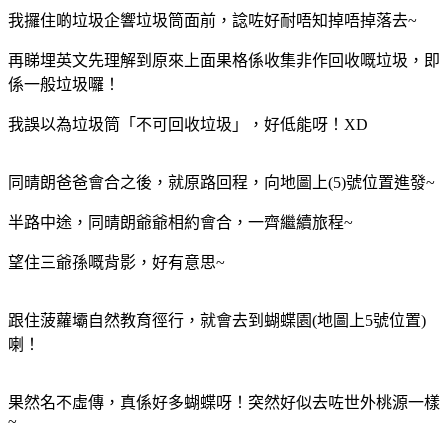
我攞住啲垃圾企響垃圾筒面前，諗咗好耐唔知掉唔掉落去~
再睇埋英文先理解到原來上面果格係收集非作回收嘅垃圾，即
係一般垃圾囉！
我誤以為垃圾筒「不可回收垃圾」，好低能呀！XD
同晴朗爸爸會合之後，就原路回程，向地圖上(5)號位置進發~
半路中途，同晴朗爺爺相約會合，一齊繼續旅程~
望住三爺孫嘅背影，好有意思~
跟住菠蘿壩自然教育徑行，就會去到蝴蝶園(地圖上5號位置)
喇！
果然名不虛傳，真係好多蝴蝶呀！突然好似去咗世外桃源一樣
~