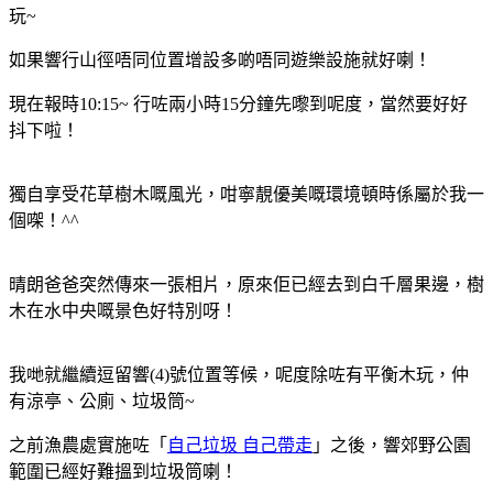
玩~
如果響行山徑唔同位置增設多啲唔同遊樂設施就好喇！
現在報時10:15~ 行咗兩小時15分鐘先嚟到呢度，當然要好好
抖下啦！
獨自享受花草樹木嘅風光，咁寧靚優美嘅環境頓時係屬於我一
個㗎！^^
晴朗爸爸突然傳來一張相片，原來佢已經去到白千層果邊，樹
木在水中央嘅景色好特別呀！
我哋就繼續逗留響(4)號位置等候，呢度除咗有平衡木玩，仲
有涼亭、公廁、垃圾筒~
之前漁農處實施咗「
自己垃圾 自己帶走
」之後，響郊野公園
範圍已經好難搵到垃圾筒喇！