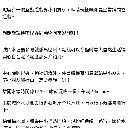
呢度有一啲互動遊戲畀小朋友玩，晴晴玩梗嘅係昆蟲常識問答
遊戲~
朗朗就玩梗帶昆蟲同動物回家遊戲呀！
城門水塘最多嘅就係馬騮喇！點樣可以令佢哋響大自然生活得
開心自在呢？呢度都有介紹到~
中心除咗昆蟲、動物知識外，仲會將保育訊息灌輸畀小朋友，
帶小朋友嚟行山一定要參觀埋呀！
離開水塘時間係12:30，咁就玩咗一個上午喇！hohoo~
由於城門水塘係最接近我哋屋企嘅水塘，所以時不時都會嚟行
下~
睇番幅地圖，如果由小巴站開始，沿粉紅色線一路行，圍繞水