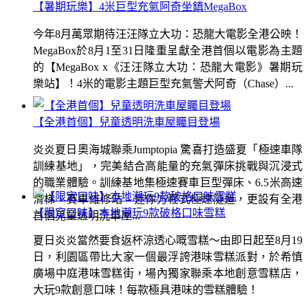
【暑期玩樂】4米巨型充氣阿奇坐鎮MegaBox
今年8月萬眾期待汪汪隊立大功：恐龍大電影全港公映！
MegaBox於8月1至31日隆重呈獻全港首個以電影為主題
的【MegaBox x《汪汪隊立大功：恐龍大電影》暑期玩
樂站】！4米的電影主題巨型充氣警犬阿奇（Chase）...
【全港首個】兒童透明洗車屋矚目登場
炎炎夏日奧海城聯乘Jumptopia 驚喜打造盛夏「極速車隊
訓練基地」，完美結合高能量的充氣彈床挑戰與沉浸式
的職業體驗。訓練基地集極速賽車巨型彈床、6.5米高速
滑梯、賽車維修站、迷你方程式極速隧道，更設有全港
【限定口味】本地潮玩9款破格口味雪糕
首個兒童透明洗車屋...
夏日炎炎當然要食返杯涼透心嘅雪糕～由即日起至8月19
日，利園區帶比大家一個最浮誇港味雪糕派對，於希慎
廣場中庭港味雪糕街，場內獨家聯乘本地創意雪糕店，
大玩9款創意口味！每款極具港味的雪糕體驗！