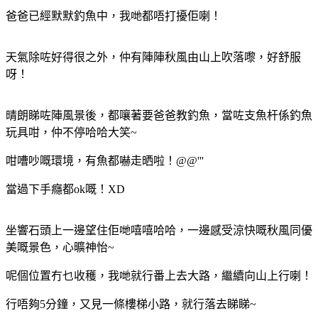
爸爸已經默默釣魚中，我哋都唔打擾佢喇！
天氣除咗好得很之外，仲有陣陣秋風由山上吹落嚟，好舒服
呀！
晴朗睇咗陣風景後，都嚷著要爸爸教釣魚，當咗支魚杆係釣魚
玩具咁，仲不停哈哈大笑~
咁嘈吵嘅環境，有魚都嚇走晒啦！@@'''
當過下手癮都ok嘅！XD
坐響石頭上一邊望住佢哋嘻嘻哈哈，一邊感受涼快嘅秋風同優
美嘅景色，心曠神怡~
呢個位置冇乜收穫，我哋就行番上去大路，繼續向山上行喇！
行唔夠5分鐘，又見一條樓梯小路，就行落去睇睇~