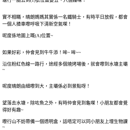
塘行一圈去到(1)號位置要五、六個鐘㗎！
實不相瞞，晴朗媽媽其實係一名鐵騎士，有時平日放假，都會
一個人揸車嚟呼吸下清新空氣㗎！
呢度係地圖上嘅(A)位置~
如果好彩，仲會見到牛牛添！哞~ 哞~~
沿住粉紅色線一路行，途經多個燒烤場後，就會嚟到水塘主壩
~
呢度晴朗由細嚟到大，主壩係必到景點呀！
望落去水塘，除咗魚之外，有時仲會見到龜㗎！小朋友都會覺
得好有趣~
嚟行山不妨帶備一個透明盒，話唔定可以同小朋友上埋生物課
~