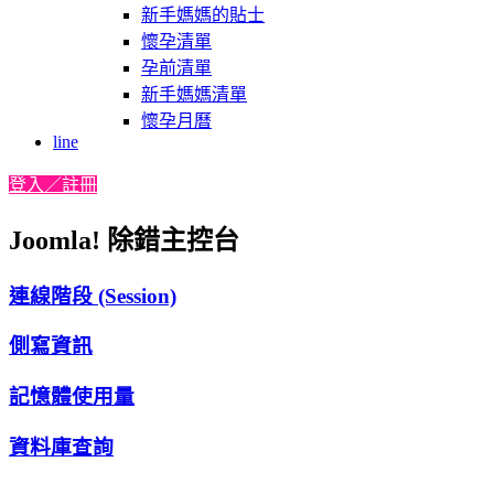
新手媽媽的貼士
懷孕清單
孕前清單
新手媽媽清單
懷孕月曆
line
登入／註冊
Joomla! 除錯主控台
連線階段 (Session)
側寫資訊
記憶體使用量
資料庫查詢