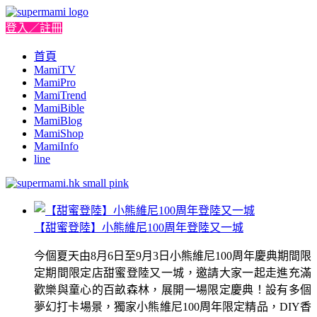
登入／註冊
首頁
MamiTV
MamiPro
MamiTrend
MamiBible
MamiBlog
MamiShop
MamiInfo
line
【甜蜜登陸】小熊維尼100周年登陸又一城
今個夏天由8月6日至9月3日小熊維尼100周年慶典期間限
定期間限定店甜蜜登陸又一城，邀請大家一起走進充滿
歡樂與童心的百畝森林，展開一場限定慶典！設有多個
夢幻打卡場景，獨家小熊維尼100周年限定精品，DIY香