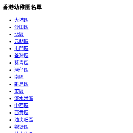
香港幼稚園名單
大埔區
沙田區
北區
元朗區
屯門區
荃灣區
葵青區
灣仔區
南區
離島區
東區
深水涉區
中西區
西貢區
油尖旺區
觀塘區