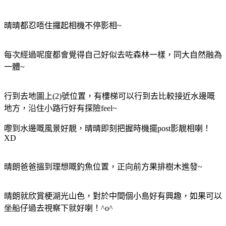
晴晴都忍唔住攞起相機不停影相~
每次經過呢度都會覺得自己好似去咗森林一樣，同大自然融為
一體~
行到去地圖上(2)號位置，有樓梯可以行到去比較接近水邊嘅
地方，沿住小路行好有探險feel~
嚟到水邊嘅風景好靚，晴晴即刻把握時機擺post影靚相喇！
XD
晴朗爸爸搵到理想嘅釣魚位置，正向前方果排樹木進發~
晴朗就欣賞梗湖光山色，對於中間個小島好有興趣，如果可以
坐船仔過去視察下就好喇！^o^