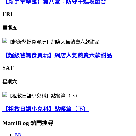
【新手拳擊館】第八堂：防守＋進攻組合
FRI
星期五
【超級爸媽食買玩】網店人氣熱賣六款甜品
SAT
星期六
【祖教日語小兒科】點餐篇（下）
MamiBlog 熱門搜尋
BB