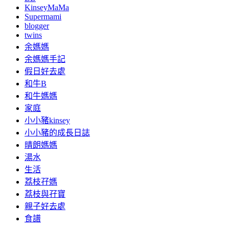
KinseyMaMa
Supermami
blogger
twins
余媽媽
余媽媽手記
假日好去處
和牛B
和牛媽媽
家庭
小小豬kinsey
小小豬的成長日誌
晴朗媽媽
湯水
生活
荔枝孖媽
荔枝與孖寶
親子好去處
食譜