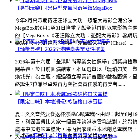
【暑期玩樂】4米巨型充氣阿奇坐鎮MegaBox
今年8月萬眾期待汪汪隊立大功：恐龍大電影全港公映！
MegaBox於8月1至31日隆重呈獻全港首個以電影為主題
的【MegaBox x《汪汪隊立大功：恐龍大電影》暑期玩
樂站】！4米的電影主題巨型充氣警犬阿奇（Chase）...
【頒獎典禮】2026全港時尚專業女性選舉
2026年第十六屆「全港時尚專業女性選舉」頒獎典禮暨
閉幕禮，於日前圓滿結束，本屆選舉以「琥珀如美．聚
煥城光」為主題，經過獨立專業評審團的嚴格甄選，最
終誕生7位兼具卓越實力與社會責任感的得獎者......
【限定口味】本地潮玩9款破格口味雪糕
夏日炎炎當然要食返杯涼透心嘅雪糕～由即日起至8月19
日，利園區帶比大家一個最浮誇港味雪糕派對，於希慎
廣場中庭港味雪糕街，場內獨家聯乘本地創意雪糕店，
大玩9款創意口味！每款極具港味的雪糕體驗！