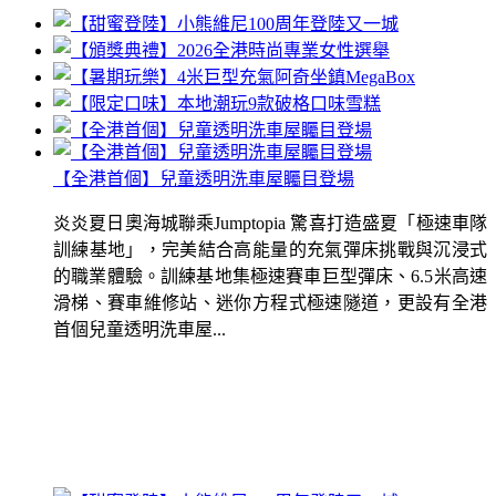
【全港首個】兒童透明洗車屋矚目登場
炎炎夏日奧海城聯乘Jumptopia 驚喜打造盛夏「極速車隊
訓練基地」，完美結合高能量的充氣彈床挑戰與沉浸式
的職業體驗。訓練基地集極速賽車巨型彈床、6.5米高速
滑梯、賽車維修站、迷你方程式極速隧道，更設有全港
首個兒童透明洗車屋...