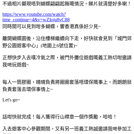
不過相片顯現唔到蝴蝶翩翩起舞嘅情況，睇片就清楚好多喇！
https://www.youtube.com/watch?
time_continue=4&v=wZIoju8vC88
同時間可以見到咁多蝴蝶，響香港真係好少見~
離開蝴蝶園後，沿住樓梯繼續向下走，好快就會見到「城門郊
野公園遊客中心」(地圖上6號位置)~
正想快步入去嘆冷氣之際，被門外攤位遊戲嘅義工熱切咁邀請
我哋玩遊戲~
每人一筒膠圈，晴晴負責將圈圈套落唔環保嘅事上，而朗朗就
負責套落去環保事情上~
Let's go~
話咁快就完成！每人獲得行山襟章一個作獎勵，哈哈！
入去遊客中心參觀期間，又有另一班義工熱誠邀請我哋參加工