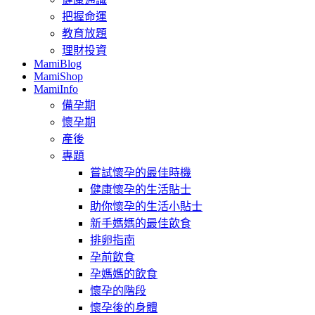
把握命運
教育放題
理財投資
MamiBlog
MamiShop
MamiInfo
備孕期
懷孕期
產後
專題
嘗試懷孕的最佳時機
健康懷孕的生活貼士
助你懷孕的生活小貼士
新手媽媽的最佳飲食
排卵指南
孕前飲食
孕媽媽的飲食
懷孕的階段
懷孕後的身體