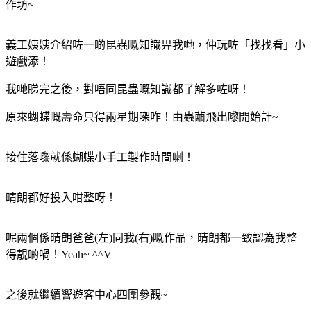
作坊~
義工姨姨介紹咗一啲昆蟲嘅知識畀我哋，仲玩咗「找找看」小
遊戲添！
我哋睇完之後，對唔同昆蟲嘅知識都了解多咗呀！
原來蝴蝶嘅壽命只得兩星期㗎咋！由蟲繭飛出嚟開始計~
接住落嚟就係蝴蝶小手工製作時間喇！
晴朗都好投入咁整呀！
呢兩個係晴朗爸爸(左)同我(右)嘅作品，晴朗都一致認為我整
得靚啲喎！Yeah~ ^^V
之後就繼續響遊客中心四圍參觀~