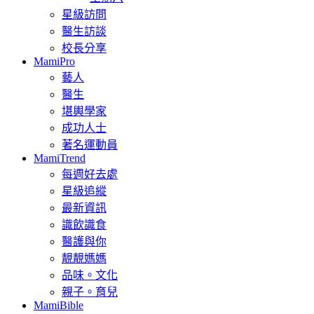
星級訪問
醫生訪談
校長分享
MamiPro
藝人
醫生
堪輿學家
成功人士
著名運動員
MamiTrend
每週好去處
星級追縱
最新資訊
識飲識食
醫護與你
靚靚媽媽
品味。文化
親子。育兒
MamiBible