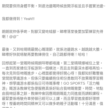
期間要保持身體平衡，到達池邊嘅時候放開浮板並且手握實池邊~
我都做得到！Yeah!!!
朗朗就仲係爭啲，對腳又變咗蛙腳，睇嚟落堂後要加緊練習先得
喇！@@'''
最後，又到咗晴晴最開心嘅環節，就係池邊跳水。越跳越大膽，
睇嚟好快就唔駛再要教練傍住，自己跳都得喇！哈哈！
回想起第一堂嘅時候晴朗咩嘢都唔識，第二堂晴晴爆喊住上堂
，
一直到而家揸住浮板游到一個橫池，而且去到最深水都唔再怕。
每次見到佢哋嘅進步，心裡面都覺得好開心呀！
我都知好難響幾
堂間就學識游水，但係只要繼續抱住呢份勇敢同不放棄嘅學習精
神，想學識游水都係指日可待嘅事嚟！
GO SPORTS「活力暢
游」嘅游泳教練宅急便服務真係好貼合我哋嘅需要，時間、地點
由我哋話事之餘，教練仲會因應晴朗嘅能力同進度而調較課程。
最緊要係唔駛舟車勞頓已經可以上課，而且學習進度都好理想
呀！
慳番啲時間同精神又可以做多啲親子活動囉！
十分滿意，值