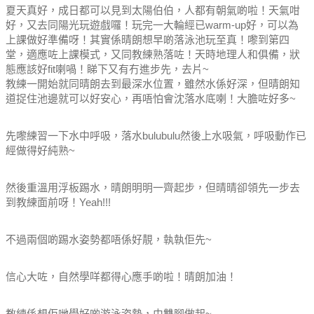
夏天真好，成日都可以見到太陽伯伯，人都有朝氣啲啦！
天氣咁
好，又去同陽光玩遊戲囉！
玩完一大輪經已warm-up好，可以為
上課做好準備呀！
其實係晴朗想早啲落泳池玩至真！
嚟到第四
堂，適應咗上課模式，又同教練熟落咗！
天時地理人和俱備，狀
態應該好fit喇喎！
睇下又有冇進步先，去片~
教練一開始就同晴朗去到最深水位置，雖然水係好深，但晴朗知
道捉住池邊就可以好安心，再唔怕會沈落水底喇！大膽咗好多~
先嚟練習一下水中呼吸，落水bulubulu然後上水吸氣，呼吸動作已
經做得好純熟~
然後重溫用浮板踢水，晴朗明明一齊起步，但晴晴卻領先一步去
到教練面前呀！Yeah!!!
不過兩個啲踢水姿勢都唔係好靚，執執佢先~
信心大咗，自然學咩都得心應手啲啦！晴朗加油！
教練係想佢哋學好啲游泳姿勢，由雙腳做起~