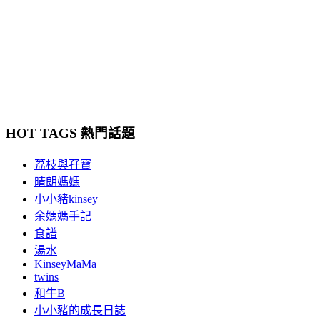
HOT TAGS 熱門話題
荔枝與孖寶
晴朗媽媽
小小豬kinsey
余媽媽手記
食譜
湯水
KinseyMaMa
twins
和牛B
小小豬的成長日誌