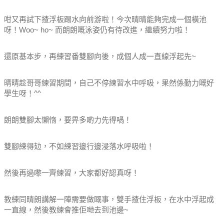
咁又再試下揸浮板踢水向前游啦！今次晴晴能夠完成一個橫池
呀！Woo~ ho~ 而朗朗嘅泳姿仍有待改進，繼續努力啦！
還原基本步，再練習番雙腳向後，成個人成一直線浮起先~
晴晴趁哥哥練習期間，自己不停練習水中呼吸，果然係勤力嘅好
學生呀！^^
朗朗雙腳太懶惰，要畀多啲力先得喎！
雙腳練得攰，不如練習邊行邊浸落水呼吸啦！
然後再過嚟一齊練習，大家都好認真呀！
教練同晴朗講解一陣需要做嘅事，雙手揸住浮板，在水中浮起成
一直線，然後教練會推佢哋去到池邊~