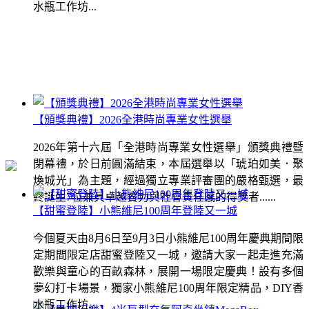
水瓶工作坊...
【頒獎典禮】2026全港時尚專業女性選舉
2026年第十六屆「全港時尚專業女性選舉」頒獎典禮暨
閉幕禮，於日前圓滿結束，本屆選舉以「琥珀如美．聚
煥城光」為主題，經過獨立專業評審團的嚴格甄選，最
終誕生7位兼具卓越實力與社會責任感的得獎者......
【甜蜜登陸】小熊維尼100周年登陸又一城
今個夏天由8月6日至9月3日小熊維尼100周年慶典期間限
定期間限定店甜蜜登陸又一城，邀請大家一起走進充滿
歡樂與童心的百畝森林，展開一場限定慶典！設有多個
夢幻打卡場景，獨家小熊維尼100周年限定精品，DIY香
水瓶工作坊...