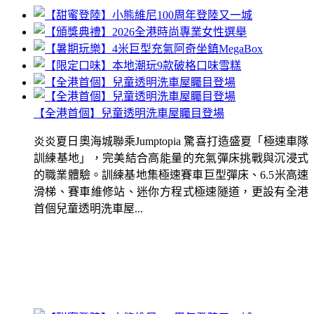
【全港首個】兒童透明洗車屋矚目登場
炎炎夏日奧海城聯乘Jumptopia 驚喜打造盛夏「極速車隊
訓練基地」，完美結合高能量的充氣彈床挑戰與沉浸式
的職業體驗。訓練基地集極速賽車巨型彈床、6.5米高速
滑梯、賽車維修站、迷你方程式極速隧道，更設有全港
首個兒童透明洗車屋...