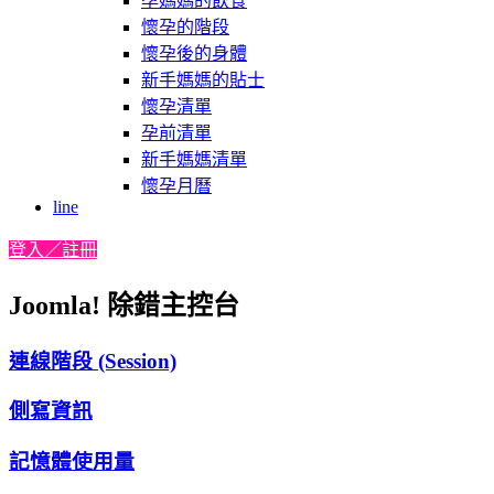
孕媽媽的飲食
懷孕的階段
懷孕後的身體
新手媽媽的貼士
懷孕清單
孕前清單
新手媽媽清單
懷孕月曆
line
登入／註冊
Joomla! 除錯主控台
連線階段 (Session)
側寫資訊
記憶體使用量