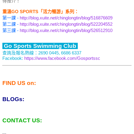
得推介！
重溫GO SPORTS「活力暢游」系列：
第一課 -
http://blog.xuite.net/chinglongtin/blog/516876609
第二課 -
http://blog.xuite.net/chinglongtin/blog/522204552
第三課 -
http://blog.xuite.net/chinglongtin/blog/526512910
Go Sports Swimming Club
查詢及報名熱線：2690 0445, 6686 6337
Facebook:
https://www.facebook.com/Gosportssc
FIND US on:
BLOGs:
CONTACT US: