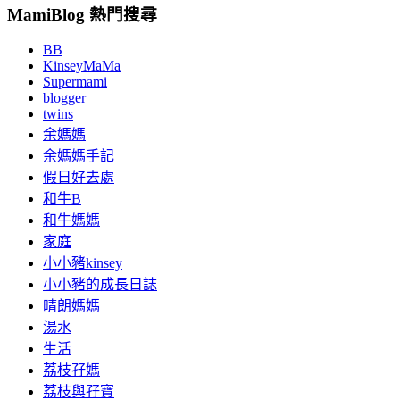
MamiBlog 熱門搜尋
BB
KinseyMaMa
Supermami
blogger
twins
余媽媽
余媽媽手記
假日好去處
和牛B
和牛媽媽
家庭
小小豬kinsey
小小豬的成長日誌
晴朗媽媽
湯水
生活
荔枝孖媽
荔枝與孖寶