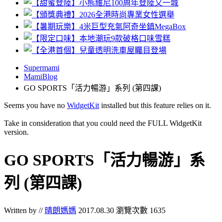
Supermami
MamiBlog
GO SPORTS「活力暢游」系列 (第四課)
Seems you have no
WidgetKit
installed but this feature relies on it.
Take in consideration that you could need the FULL WidgetKit
version.
GO SPORTS「活力暢游」系
列 (第四課)
Written by //
晴朗媽媽
2017.08.30
瀏覽次數 1635