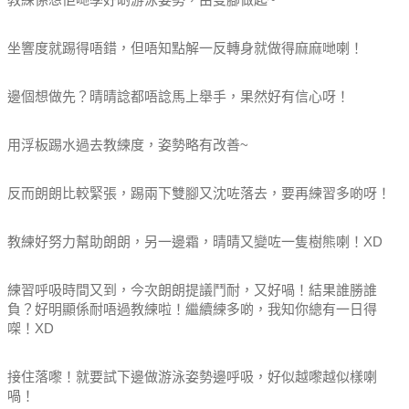
坐響度就踢得唔錯，但唔知點解一反轉身就做得麻麻哋喇！
邊個想做先？晴晴諗都唔諗馬上舉手，果然好有信心呀！
用浮板踢水過去教練度，姿勢略有改善~
反而朗朗比較緊張，踢兩下雙腳又沈咗落去，要再練習多啲呀！
教練好努力幫助朗朗，另一邊霜，晴晴又變咗一隻樹熊喇！XD
練習呼吸時間又到，今次朗朗提議鬥耐，又好喎！結果誰勝誰
負？好明顯係耐唔過教練啦！繼續練多啲，我知你總有一日得
㗎！XD
接住落嚟！就要試下邊做游泳姿勢邊呼吸，好似越嚟越似樣喇
喎！