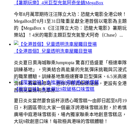
【暑期玩樂】4米巨型充氣阿奇坐鎮MegaBox
今年8月萬眾期待汪汪隊立大功：恐龍大電影全港公映！
MegaBox於8月1至31日隆重呈獻全港首個以電影為主題
的【MegaBox x《汪汪隊立大功：恐龍大電影》暑期玩
樂站】！4米的電影主題巨型充氣警犬阿奇（Chase）...
【全港首個】兒童透明洗車屋矚目登場
炎炎夏日奧海城聯乘Jumptopia 驚喜打造盛夏「極速車隊
訓練基地」，完美結合高能量的充氣彈床挑戰與沉浸式
的職業體驗。訓練基地集極速賽車巨型彈床、6.5米高速
滑梯、賽車維修站、迷你方程式極速隧道，更設有全港
【限定口味】本地潮玩9款破格口味雪糕
首個兒童透明洗車屋...
夏日炎炎當然要食返杯涼透心嘅雪糕～由即日起至8月19
日，利園區帶比大家一個最浮誇港味雪糕派對，於希慎
廣場中庭港味雪糕街，場內獨家聯乘本地創意雪糕店，
大玩9款創意口味！每款極具港味的雪糕體驗！