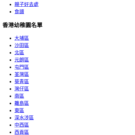
親子好去處
食譜
香港幼稚園名單
大埔區
沙田區
北區
元朗區
屯門區
荃灣區
葵青區
灣仔區
南區
離島區
東區
深水涉區
中西區
西貢區