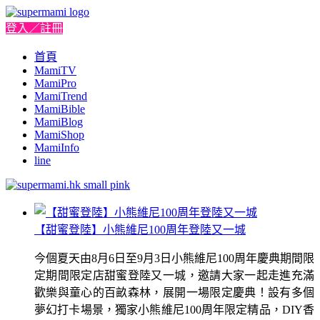
登入／註冊
首頁
MamiTV
MamiPro
MamiTrend
MamiBible
MamiBlog
MamiShop
MamiInfo
line
【甜蜜登陸】小熊維尼100周年登陸又一城
今個夏天由8月6日至9月3日小熊維尼100周年慶典期間限
定期間限定店甜蜜登陸又一城，邀請大家一起走進充滿
歡樂與童心的百畝森林，展開一場限定慶典！設有多個
夢幻打卡場景，獨家小熊維尼100周年限定精品，DIY香