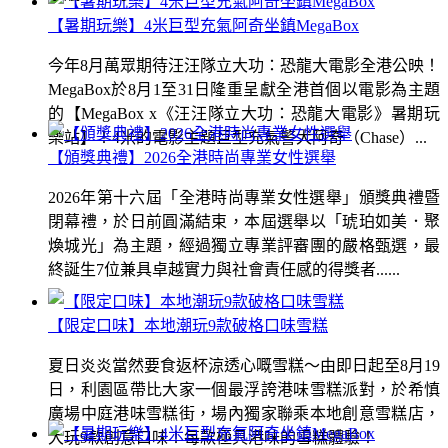
【暑期玩樂】4米巨型充氣阿奇坐鎮MegaBox
今年8月萬眾期待汪汪隊立大功：恐龍大電影全港公映！
MegaBox於8月1至31日隆重呈獻全港首個以電影為主題
的【MegaBox x《汪汪隊立大功：恐龍大電影》暑期玩
樂站】！4米的電影主題巨型充氣警犬阿奇（Chase）...
【頒獎典禮】2026全港時尚專業女性選舉
2026年第十六屆「全港時尚專業女性選舉」頒獎典禮暨
閉幕禮，於日前圓滿結束，本屆選舉以「琥珀如美．聚
煥城光」為主題，經過獨立專業評審團的嚴格甄選，最
終誕生7位兼具卓越實力與社會責任感的得獎者......
【限定口味】本地潮玩9款破格口味雪糕
夏日炎炎當然要食返杯涼透心嘅雪糕～由即日起至8月19
日，利園區帶比大家一個最浮誇港味雪糕派對，於希慎
廣場中庭港味雪糕街，場內獨家聯乘本地創意雪糕店，
大玩9款創意口味！每款極具港味的雪糕體驗！