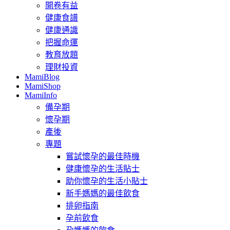
開卷有益
健康食譜
健康通識
把握命運
教育放題
理財投資
MamiBlog
MamiShop
MamiInfo
備孕期
懷孕期
產後
專題
嘗試懷孕的最佳時機
健康懷孕的生活貼士
助你懷孕的生活小貼士
新手媽媽的最佳飲食
排卵指南
孕前飲食