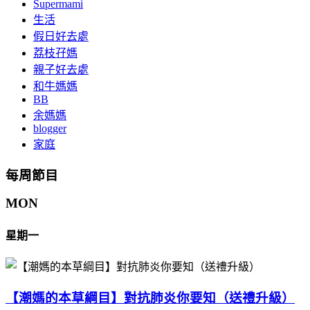
Supermami
生活
假日好去處
荔枝孖媽
親子好去處
和牛媽媽
BB
余媽媽
blogger
家庭
每周節目
MON
星期一
【潮媽的本草綱目】對抗肺炎你要知（送禮升級）