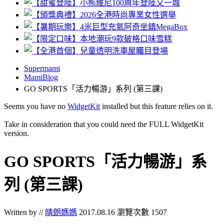
Supermami
MamiBlog
GO SPORTS「活力暢游」系列 (第三課)
Seems you have no
WidgetKit
installed but this feature relies on it.
Take in consideration that you could need the FULL WidgetKit
version.
GO SPORTS「活力暢游」系
列 (第三課)
Written by //
晴朗媽媽
2017.08.16
瀏覽次數 1507