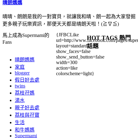
晴朗媽媽
晴晴、朗朗是我的一對寶貝，就讓我和晴、朗一起為大家發掘
更多親子玩樂資訊，那便天天都是晴朗天啦！(≧∇≦)
{JFBCLike
馬上成為Supermami的
HOT TAGS 熱門
url=http://www.facebook.com/pages/su
Fans
話題
layout=standard
show_faces=false
show_send_button=false
晴朗媽媽
width=300
家庭
action=like
blogger
colorscheme=light}
假日好去處
twins
荔枝孖媽
湯水
親子好去處
荔枝與孖寶
生活
和牛媽媽
Supermami