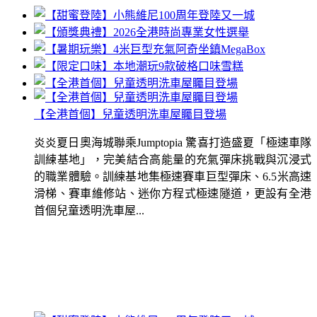
【全港首個】兒童透明洗車屋矚目登場
炎炎夏日奧海城聯乘Jumptopia 驚喜打造盛夏「極速車隊
訓練基地」，完美結合高能量的充氣彈床挑戰與沉浸式
的職業體驗。訓練基地集極速賽車巨型彈床、6.5米高速
滑梯、賽車維修站、迷你方程式極速隧道，更設有全港
首個兒童透明洗車屋...