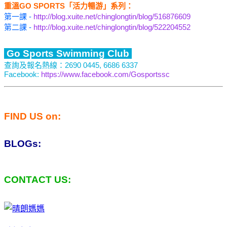
重溫GO SPORTS「活力暢游」系列：
第一課 -
http://blog.xuite.net/chinglongtin/blog/516876609
第二課 -
http://blog.xuite.net/chinglongtin/blog/522204552
Go Sports Swimming Club
查詢及報名熱線：2690 0445, 6686 6337
Facebook:
https://www.facebook.com/Gosportssc
FIND US on:
BLOGs:
CONTACT US: