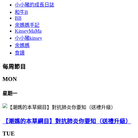
小小豬的成長日誌
和牛B
BB
余媽媽手記
KinseyMaMa
小小豬kinsey
余媽媽
食譜
每周節目
MON
星期一
【潮媽的本草綱目】對抗肺炎你要知（送禮升級）
TUE