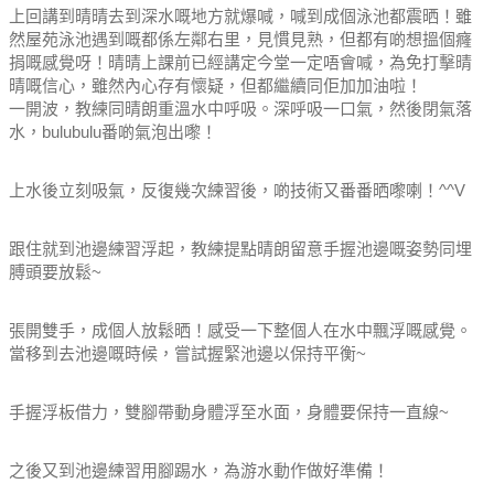
上回講到晴晴去到深水嘅地方就爆喊，喊到成個泳池都震晒！
雖
然屋苑泳池遇到嘅都係左鄰右里，見慣見熟，但都有啲想搵個癃
捐嘅感覺呀！
晴晴上課前已經講定今堂一定唔會喊，為免打擊晴
晴嘅信心，雖然內心存有懷疑，但都繼續同佢加加油啦！
一開波，教練同晴朗重溫水中呼吸。深呼吸一口氣，然後閉氣落
水，bulubulu番啲氣泡出嚟！
上水後立刻吸氣，反復幾次練習後，啲技術又番番晒嚟喇！^^V
跟住就到池邊練習浮起，教練提點晴朗留意手握池邊嘅姿勢同埋
膊頭要放鬆~
張開雙手，成個人放鬆晒！感受一下整個人在水中飄浮嘅感覺。
當移到去池邊嘅時候，嘗試握緊池邊以保持平衡~
手握浮板借力，雙腳帶動身體浮至水面，身體要保持一直線~
之後又到池邊練習用腳踢水，為游水動作做好準備！