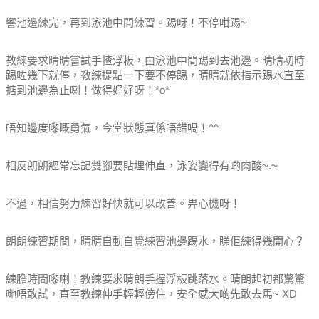
響池邊練完，再到泳池中間練習。踢呀！不停咁踢~
教練要求晴晴嘗試手揸浮板，由泳池中間踢到去池邊。晴晴初時
踢咗幾下就停，教練提點一下要不停踢，晴晴就依指示踢水直至
掂到池邊為止喇！做得好好呀！*o*
唔知邊度嚟嘅勇氣，今堂狀態真係唔錯喎！^^
相反朗朗經常忘記雙腳要貼埋伸直，泳姿變得有啲肉酸~.~
不過，相信努力練習好快就可以改善。畀心機呀！
朗朗練習期間，晴晴自動自覺練習池邊踢水，睇佢練得幾開心？
練膽時間嚟喇！教練要求晴朗手握浮板跳落水。晴朗起初都驚驚
哋唔敢試，直至教練伸手輕輕傍住，安全感大啲先敢去馬~ XD