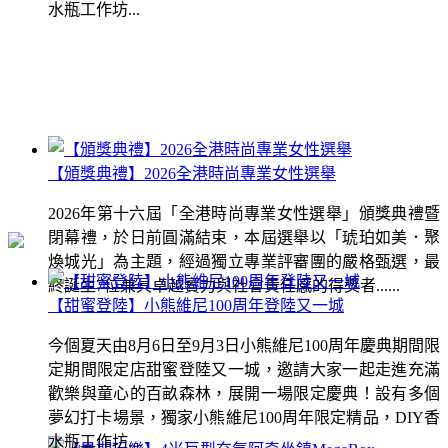
水瓶工作坊...
【頒獎典禮】2026全港時尚專業女性選舉
2026年第十六屆「全港時尚專業女性選舉」頒獎典禮暨
閉幕禮，於日前圓滿結束，本屆選舉以「琥珀如美．聚
煥城光」為主題，經過獨立專業評審團的嚴格甄選，最
終誕生7位兼具卓越實力與社會責任感的得獎者......
【甜蜜登陸】小熊維尼100周年登陸又一城
今個夏天由8月6日至9月3日小熊維尼100周年慶典期間限
定期間限定店甜蜜登陸又一城，邀請大家一起走進充滿
歡樂與童心的百畝森林，展開一場限定慶典！設有多個
夢幻打卡場景，獨家小熊維尼100周年限定精品，DIY香
水瓶工作坊...