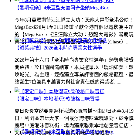
【暑期玩樂】4米巨型充氣阿奇坐鎮MegaBox
今年8月萬眾期待汪汪隊立大功：恐龍大電影全港公映！
MegaBox於8月1至31日隆重呈獻全港首個以電影為主題
的【MegaBox x《汪汪隊立大功：恐龍大電影》暑期玩
樂站】！4米的電影主題巨型充氣警犬阿奇（Chase）...
【頒獎典禮】2026全港時尚專業女性選舉
2026年第十六屆「全港時尚專業女性選舉」頒獎典禮暨
閉幕禮，於日前圓滿結束，本屆選舉以「琥珀如美．聚
煥城光」為主題，經過獨立專業評審團的嚴格甄選，最
終誕生7位兼具卓越實力與社會責任感的得獎者......
【限定口味】本地潮玩9款破格口味雪糕
夏日炎炎當然要食返杯涼透心嘅雪糕～由即日起至8月19
日，利園區帶比大家一個最浮誇港味雪糕派對，於希慎
廣場中庭港味雪糕街，場內獨家聯乘本地創意雪糕店，
大玩9款創意口味！每款極具港味的雪糕體驗！