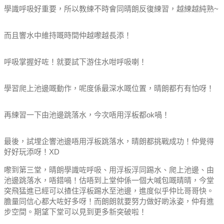
學識呼吸好重要，所以教練不時會同晴朗反復練習，越練越純熟~
而且響水中維持嘅時間仲越嚟越長添！
呼吸掌握好咗！就要試下游住水咁呼吸喇！
學習爬上池邊嘅動作，呢度係最深水嘅位置，晴朗都冇有怕呀！
再練習一下由池邊跳落水，今次唔用浮板都ok喎！
最後，試埋企響池邊唔用浮板跳落水，晴朗都挑戰成功！仲覺得
好好玩添呀！XD
嚟到第三堂，晴朗學識咗呼吸、用浮板浮同踢水、爬上池邊、由
池邊跳落水，唔錯喎！
估唔到上堂仲係一個大喊包嘅晴晴，今堂
突飛猛進已經可以揸住浮板踢水至池邊，進度似乎仲比哥哥快。
膽量同信心都大咗好多呀！
而朗朗就要努力做好啲泳姿，仲有進
步空間。
期望下堂可以見到更多新突破啦！