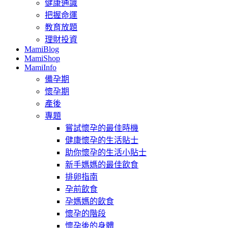
健康通識
把握命運
教育放題
理財投資
MamiBlog
MamiShop
MamiInfo
備孕期
懷孕期
產後
專題
嘗試懷孕的最佳時機
健康懷孕的生活貼士
助你懷孕的生活小貼士
新手媽媽的最佳飲食
排卵指南
孕前飲食
孕媽媽的飲食
懷孕的階段
懷孕後的身體