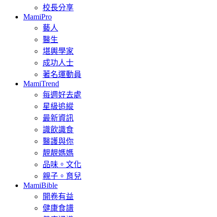
校長分享
MamiPro
藝人
醫生
堪輿學家
成功人士
著名運動員
MamiTrend
每週好去處
星級追縱
最新資訊
識飲識食
醫護與你
靚靚媽媽
品味。文化
親子。育兒
MamiBible
開卷有益
健康食譜