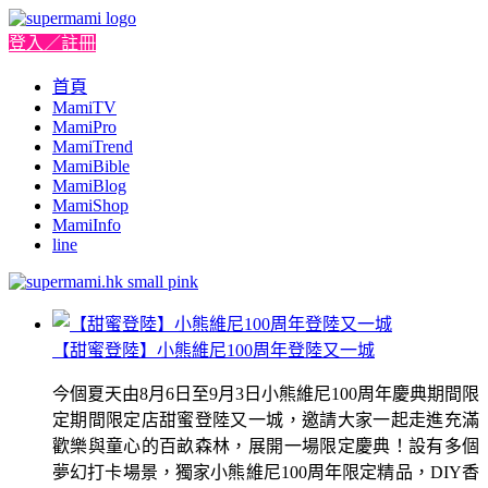
登入／註冊
首頁
MamiTV
MamiPro
MamiTrend
MamiBible
MamiBlog
MamiShop
MamiInfo
line
【甜蜜登陸】小熊維尼100周年登陸又一城
今個夏天由8月6日至9月3日小熊維尼100周年慶典期間限
定期間限定店甜蜜登陸又一城，邀請大家一起走進充滿
歡樂與童心的百畝森林，展開一場限定慶典！設有多個
夢幻打卡場景，獨家小熊維尼100周年限定精品，DIY香