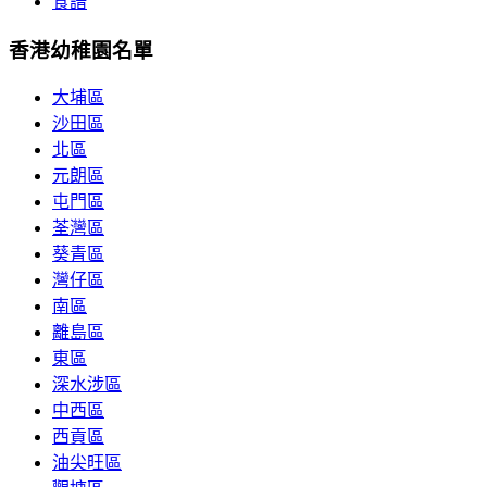
食譜
香港幼稚園名單
大埔區
沙田區
北區
元朗區
屯門區
荃灣區
葵青區
灣仔區
南區
離島區
東區
深水涉區
中西區
西貢區
油尖旺區