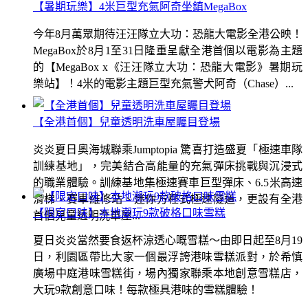
【暑期玩樂】4米巨型充氣阿奇坐鎮MegaBox
今年8月萬眾期待汪汪隊立大功：恐龍大電影全港公映！
MegaBox於8月1至31日隆重呈獻全港首個以電影為主題
的【MegaBox x《汪汪隊立大功：恐龍大電影》暑期玩
樂站】！4米的電影主題巨型充氣警犬阿奇（Chase）...
【全港首個】兒童透明洗車屋矚目登場
炎炎夏日奧海城聯乘Jumptopia 驚喜打造盛夏「極速車隊
訓練基地」，完美結合高能量的充氣彈床挑戰與沉浸式
的職業體驗。訓練基地集極速賽車巨型彈床、6.5米高速
滑梯、賽車維修站、迷你方程式極速隧道，更設有全港
【限定口味】本地潮玩9款破格口味雪糕
首個兒童透明洗車屋...
夏日炎炎當然要食返杯涼透心嘅雪糕～由即日起至8月19
日，利園區帶比大家一個最浮誇港味雪糕派對，於希慎
廣場中庭港味雪糕街，場內獨家聯乘本地創意雪糕店，
大玩9款創意口味！每款極具港味的雪糕體驗！