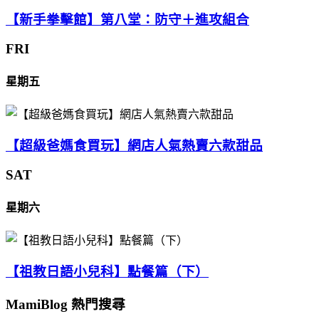
【新手拳擊館】第八堂：防守＋進攻組合
FRI
星期五
【超級爸媽食買玩】網店人氣熱賣六款甜品
SAT
星期六
【祖教日語小兒科】點餐篇（下）
MamiBlog 熱門搜尋