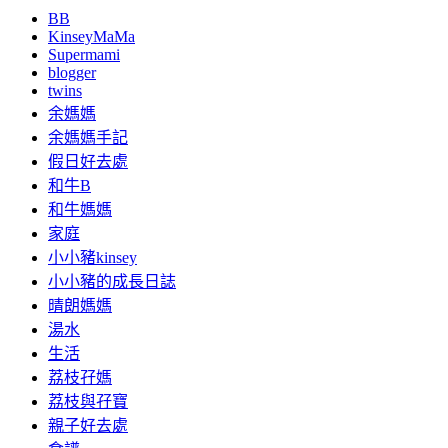
BB
KinseyMaMa
Supermami
blogger
twins
余媽媽
余媽媽手記
假日好去處
和牛B
和牛媽媽
家庭
小小豬kinsey
小小豬的成長日誌
晴朗媽媽
湯水
生活
荔枝孖媽
荔枝與孖寶
親子好去處