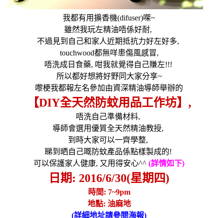
我都有用擴香機(
difuser)
㗎
~
雖然我玩左精油唔係好耐
,
不過見到自己和家人近期抵抗力好左好多
,
touchwood
都無咩患傷風感冒
,
唔洗成日食藥
,
咁我就覺得自己賺左
!!!
所以都好想將好野同大家分享
~
嚟梗我都報左名
參加由資深精油導師舉辦的
【
DIY
全天然防蚊用品工作坊
】
,
唔洗自己準備材料
,
導師會選用優質全天然精油教授
,
到時大家可以一齊學整
,
睇到晒自己嘅防蚊產品係點樣製成的
!
可以保護家人健康
,
又用得安心
^^
(
詳情如下
)
日期
: 2016/6/30(
星期四
)
時間
: 7~9pm
地點
:
油麻地
(
詳細地址請參閱海報
)