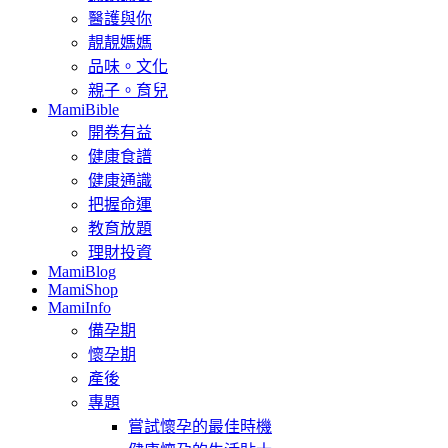
醫護與你
靚靚媽媽
品味。文化
親子。育兒
MamiBible
開卷有益
健康食譜
健康通識
把握命運
教育放題
理財投資
MamiBlog
MamiShop
MamiInfo
備孕期
懷孕期
產後
專題
嘗試懷孕的最佳時機