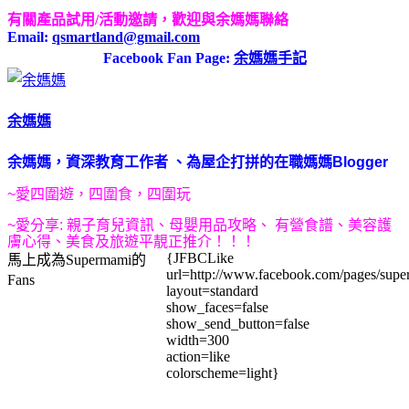
有關產品試用/活動邀請
，歡迎與余媽媽聯絡
Email:
qsmartland@gmail.com
Facebook Fan Page:
余媽媽手記
余媽媽
余媽媽，
資深教育工作者
、為屋企打拼的在職媽媽
Blogger
~
愛四圍遊，四圍食，四圍玩
~
愛
分享:
親子育兒資訊、母嬰用品攻略、
有營食譜、美容護
膚心得、美食及旅遊
平靚正推介
！！！
{JFBCLike
馬上成為Supermami的
url=http://www.facebook.com/pages/su
Fans
layout=standard
show_faces=false
show_send_button=false
width=300
action=like
colorscheme=light}