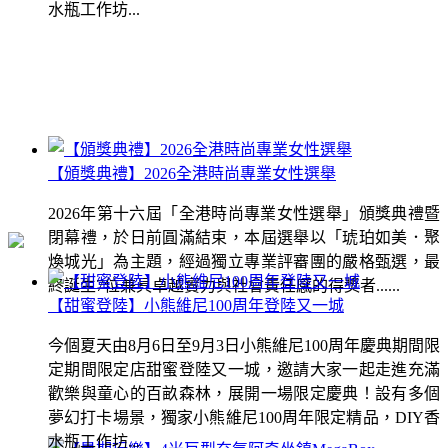
水瓶工作坊...
【頒獎典禮】2026全港時尚專業女性選舉
2026年第十六屆「全港時尚專業女性選舉」頒獎典禮暨
閉幕禮，於日前圓滿結束，本屆選舉以「琥珀如美．聚
煥城光」為主題，經過獨立專業評審團的嚴格甄選，最
終誕生7位兼具卓越實力與社會責任感的得獎者......
【甜蜜登陸】小熊維尼100周年登陸又一城
今個夏天由8月6日至9月3日小熊維尼100周年慶典期間限
定期間限定店甜蜜登陸又一城，邀請大家一起走進充滿
歡樂與童心的百畝森林，展開一場限定慶典！設有多個
夢幻打卡場景，獨家小熊維尼100周年限定精品，DIY香
水瓶工作坊...