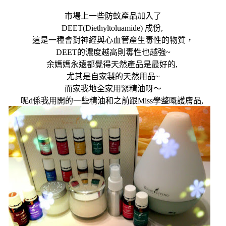
市場上一些防蚊產品加入了
DEET(
Diethyltoluamide)
成份
,
這是一種會對神經與心血管產生毒性的物質，
DEET
的濃度越高則毒性也越強
~
余媽媽永遠都覺得天然產品是最好的
,
尤其是自家製的天然用品
~
而家我地全家用緊精油呀～
呢
d
係我用開的一些精油和之前跟
Miss
學整嘅護膚品
,