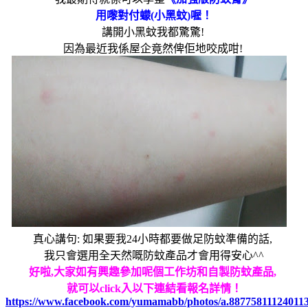
用嚟對付蠓
(
小黑蚊
)
喔！
講開小黑蚊我都驚驚
!
因為最近我係屋企竟然俾佢地咬成咁
!
真心講句
:
如果要我
24
小時都要做
足
防蚊準備的話
,
我只會選用全天然嘅防蚊產品才會用得安心
^^
好啦
,
大家如有興趣參加呢個工作坊和自製防蚊產品
,
就可以
click
入以下連結看報名詳情！
https://www.facebook.com/yumamabb/photos/a.88775811124011