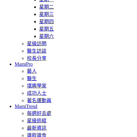
星期二
星期三
星期四
星期五
星期六
星級訪問
醫生訪談
校長分享
MamiPro
藝人
醫生
堪輿學家
成功人士
著名運動員
MamiTrend
每週好去處
星級追縱
最新資訊
識飲識食