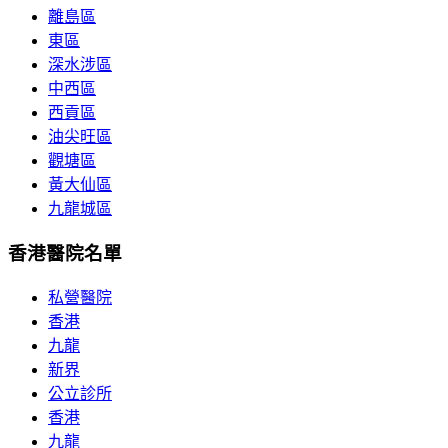
離島區
東區
深水涉區
中西區
西貢區
油尖旺區
觀塘區
黃大仙區
九龍城區
香港醫院名單
私營醫院
香港
九龍
新界
公立診所
香港
九龍