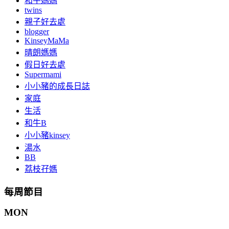
和牛媽媽
twins
親子好去處
blogger
KinseyMaMa
晴朗媽媽
假日好去處
Supermami
小小豬的成長日誌
家庭
生活
和牛B
小小豬kinsey
湯水
BB
荔枝孖媽
每周節目
MON