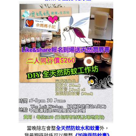
當晚
除左
會
整
全天然防蚊水和蚊膏
外，
我最期待就係可以學整
《加強版防蚊膏》