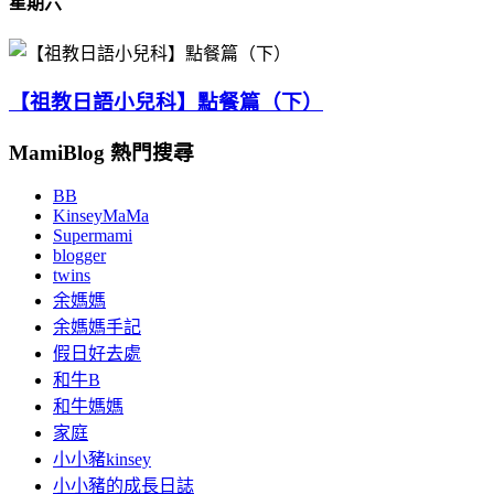
星期六
【祖教日語小兒科】點餐篇（下）
MamiBlog 熱門搜尋
BB
KinseyMaMa
Supermami
blogger
twins
余媽媽
余媽媽手記
假日好去處
和牛B
和牛媽媽
家庭
小小豬kinsey
小小豬的成長日誌