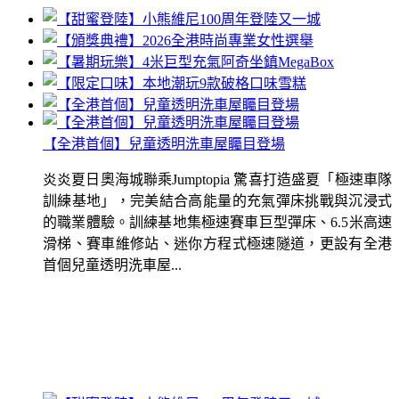
【全港首個】兒童透明洗車屋矚目登場
炎炎夏日奧海城聯乘Jumptopia 驚喜打造盛夏「極速車隊
訓練基地」，完美結合高能量的充氣彈床挑戰與沉浸式
的職業體驗。訓練基地集極速賽車巨型彈床、6.5米高速
滑梯、賽車維修站、迷你方程式極速隧道，更設有全港
首個兒童透明洗車屋...