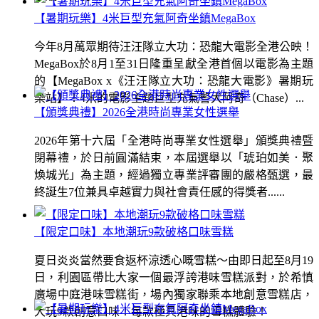
【暑期玩樂】4米巨型充氣阿奇坐鎮MegaBox
今年8月萬眾期待汪汪隊立大功：恐龍大電影全港公映！
MegaBox於8月1至31日隆重呈獻全港首個以電影為主題
的【MegaBox x《汪汪隊立大功：恐龍大電影》暑期玩
樂站】！4米的電影主題巨型充氣警犬阿奇（Chase）...
【頒獎典禮】2026全港時尚專業女性選舉
2026年第十六屆「全港時尚專業女性選舉」頒獎典禮暨
閉幕禮，於日前圓滿結束，本屆選舉以「琥珀如美．聚
煥城光」為主題，經過獨立專業評審團的嚴格甄選，最
終誕生7位兼具卓越實力與社會責任感的得獎者......
【限定口味】本地潮玩9款破格口味雪糕
夏日炎炎當然要食返杯涼透心嘅雪糕～由即日起至8月19
日，利園區帶比大家一個最浮誇港味雪糕派對，於希慎
廣場中庭港味雪糕街，場內獨家聯乘本地創意雪糕店，
大玩9款創意口味！每款極具港味的雪糕體驗！