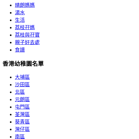
晴朗媽媽
湯水
生活
荔枝孖媽
荔枝與孖寶
親子好去處
食譜
香港幼稚園名單
大埔區
沙田區
北區
元朗區
屯門區
荃灣區
葵青區
灣仔區
南區