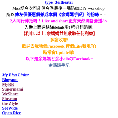
type=3&theater
Miss
話今次可能係今季最後一場防蚊
DIY
workshop,
所以
俾左個優惠價
兼
成本價
《余媽媽手記》的粉絲
。。。
2
人同行仲抵
呀！
Like and share
更有天然潤唇膏送
^^
入番上面連結睇details啦! 唔好錯過喇
!
【
利
申
:
以上
,
余媽媽並無收取任何利益
】
多謝收看
!
歡迎去我地個
Facebook
俾個
Like
我地吖!
時常會Update㗎!
以下是余媽媽
と
余小aib
のFacebook~
余媽媽手記
My Blog Links:
Blogspot
MyBB
Supermami
WeShare
She.com
the Ztyle
SeeWide
Open Rice