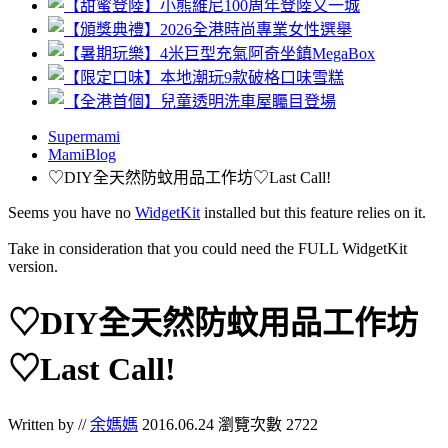
Supermami
MamiBlog
♡DIY全天然防蚊用品工作坊♡Last Call!
Seems you have no
WidgetKit
installed but this feature relies on it.
Take in consideration that you could need the FULL WidgetKit
version.
♡DIY全天然防蚊用品工作坊
♡Last Call!
Written by //
余媽媽
2016.06.24
瀏覽次數 2722