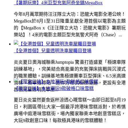
【暑期玩樂】4米巨型充氣阿奇坐鎮MegaBox
今年8月萬眾期待汪汪隊立大功：恐龍大電影全港公映！
MegaBox於8月1至31日隆重呈獻全港首個以電影為主題
的【MegaBox x《汪汪隊立大功：恐龍大電影》暑期玩
樂站】！4米的電影主題巨型充氣警犬阿奇（Chase）...
【全港首個】兒童透明洗車屋矚目登場
炎炎夏日奧海城聯乘Jumptopia 驚喜打造盛夏「極速車隊
訓練基地」，完美結合高能量的充氣彈床挑戰與沉浸式
的職業體驗。訓練基地集極速賽車巨型彈床、6.5米高速
滑梯、賽車維修站、迷你方程式極速隧道，更設有全港
【限定口味】本地潮玩9款破格口味雪糕
首個兒童透明洗車屋...
夏日炎炎當然要食返杯涼透心嘅雪糕～由即日起至8月19
日，利園區帶比大家一個最浮誇港味雪糕派對，於希慎
廣場中庭港味雪糕街，場內獨家聯乘本地創意雪糕店，
大玩9款創意口味！每款極具港味的雪糕體驗！