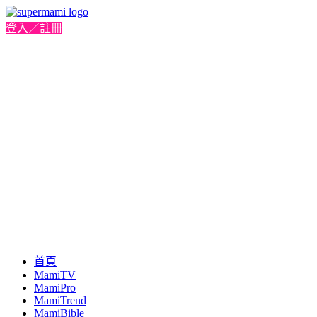
登入／註冊
首頁
MamiTV
MamiPro
MamiTrend
MamiBible