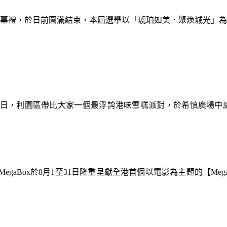
暨閉幕禮，於日前圓滿結束，本屆選舉以「琥珀如美．聚煥城光」
9日，利園區帶比大家一個最浮誇港味雪糕派對，於希慎廣場中
gaBox於8月1至31日隆重呈獻全港首個以電影為主題的【Meg