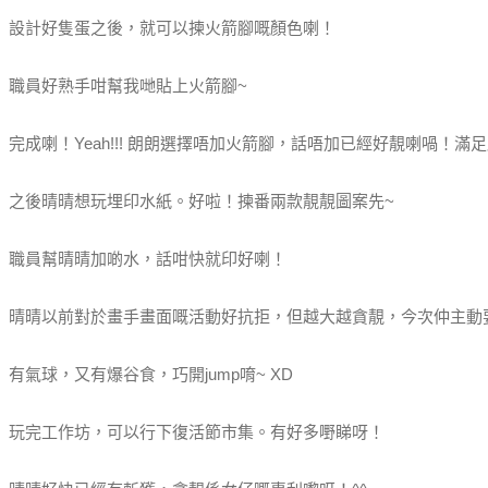
設計好隻蛋之後，就可以揀火箭腳嘅顏色喇！
職員好熟手咁幫我哋貼上火箭腳~
完成喇！Yeah!!! 朗朗選擇唔加火箭腳，話唔加已經好靚喇喎！滿
之後晴晴想玩埋印水紙。好啦！揀番兩款靚靚圖案先~
職員幫晴晴加啲水，話咁快就印好喇！
晴晴以前對於畫手畫面嘅活動好抗拒，但越大越貪靚，今次仲主動
有氣球，又有爆谷食，巧開jump唷~ XD
玩完工作坊，可以行下復活節市集。有好多嘢睇呀！