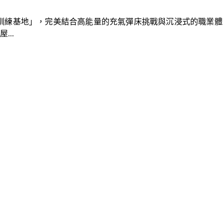
速車隊訓練基地」，完美結合高能量的充氣彈床挑戰與沉浸式的職業
..