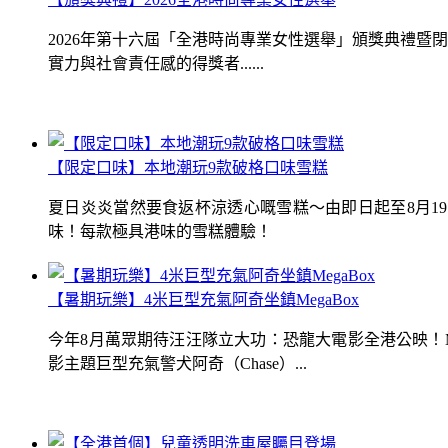
2026年第十六屆「全港時尚專業女性選舉」頒獎典禮
實力與社會責任感的得獎者......
【限定口味】本地潮玩9款破格口味雪糕
夏日炎炎當然要食返杯涼透心嘅雪糕～由即日起至8月1
味！每款極具港味的雪糕體驗！
【暑期玩樂】4米巨型充氣阿奇坐鎮MegaBox
今年8月萬眾期待汪汪隊立大功：恐龍大電影全港公映！Me
影主題巨型充氣警犬阿奇（Chase）...