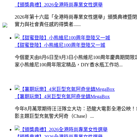
【頒獎典禮】2026全港時尚專業女性選舉
2026年第十六屆「全港時尚專業女性選舉」頒獎典禮
實力與社會責任感的得獎者......
【甜蜜登陸】小熊維尼100周年登陸又一城
今個夏天由8月6日至9月3日小熊維尼100周年慶典期
家小熊維尼100周年限定精品，DIY香水瓶工作坊...
【暑期玩樂】4米巨型充氣阿奇坐鎮MegaBox
今年8月萬眾期待汪汪隊立大功：恐龍大電影全港公映！Me
影主題巨型充氣警犬阿奇（Chase）...
【頒獎典禮】2026全港時尚專業女性選舉