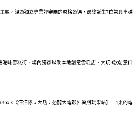
為主題，經過獨立專業評審團的嚴格甄選，最終誕生7位兼具卓越
庭港味雪糕街，場內獨家聯乘本地創意雪糕店，大玩9款創意口
aBox x《汪汪隊立大功：恐龍大電影》暑期玩樂站】！4米的電