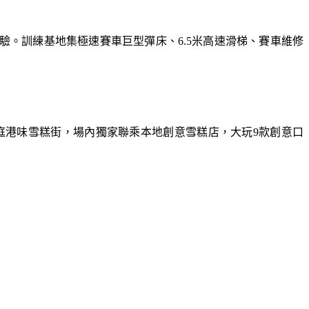
體驗。訓練基地集極速賽車巨型彈床、6.5米高速滑梯、賽車維修
庭港味雪糕街，場內獨家聯乘本地創意雪糕店，大玩9款創意口