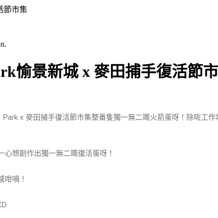
復活節市集
n.
rk愉景新城 x 麥田捕手復活節
Park x 麥田捕手復活節市集整番隻獨一無二嘅火箭蛋呀！
除咗工作
一心想創作出獨一無二嘅復活蛋呀！
感咁喎！
D