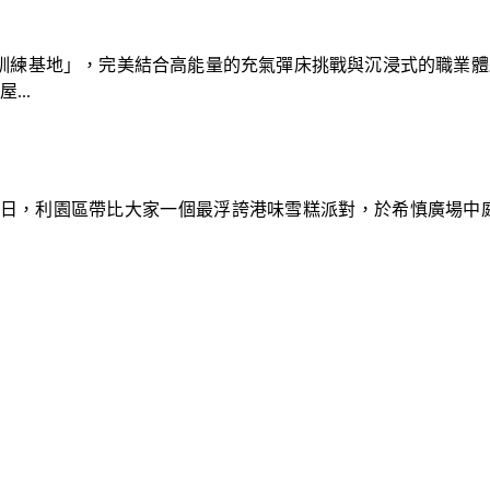
速車隊訓練基地」，完美結合高能量的充氣彈床挑戰與沉浸式的職業
..
9日，利園區帶比大家一個最浮誇港味雪糕派對，於希慎廣場中