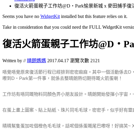
復活火箭蛋親子工作坊@D・Park愉景新城 x 麥田捕手
Seems you have no
WidgetKit
installed but this feature relies on it.
Take in consideration that you could need the FULL WidgetKit versio
復活火箭蛋親子工作坊@D・Pa
Written by //
晴朗媽媽
2017.04.17
瀏覽次數 2121
唔覺唔覺原來復活節行程已經排到密密麻麻。
其中一個活動係去D・
嚟到D・Park第一件事，就係去整晴朗熱切期待嘅火箭蛋喇！
工作坊有唔同嘅物料同顏色畀小朋友設計。晴朗開始發揮小宇宙，
在蛋上畫上圖案、貼上貼紙、珠片同毛毛球，密密手，似乎好有靈
晴晴幫隻蛋加咗個橙色毛毛球，話呢個係蛋嘅尾巴嚟呀！好搞笑~ X