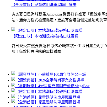
【全港首個】兒童透明洗車屋矚目登場
炎炎夏日奧海城聯乘Jumptopia 驚喜打造盛夏「極
站、迷你方程式極速隧道，更設有全港首個兒童透明洗車屋.
【限定口味】本地潮玩9款破格口味雪糕
夏日炎炎當然要食返杯涼透心嘅雪糕～由即日起至8月1
味！每款極具港味的雪糕體驗！