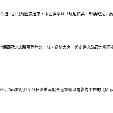
暨閉幕禮，於日前圓滿結束，本屆選舉以「琥珀如美．聚煥城光」
間限定期間限定店甜蜜登陸又一城，邀請大家一起走進充滿歡樂與
gaBox於8月1至31日隆重呈獻全港首個以電影為主題的【Meg