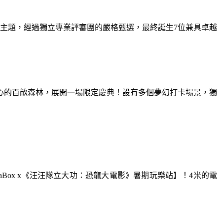
為主題，經過獨立專業評審團的嚴格甄選，最終誕生7位兼具卓越
童心的百畝森林，展開一場限定慶典！設有多個夢幻打卡場景，獨
aBox x《汪汪隊立大功：恐龍大電影》暑期玩樂站】！4米的電