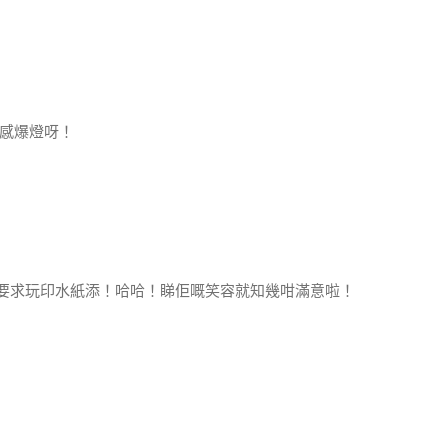
足感爆燈呀！
要求玩印水紙添！哈哈！睇佢嘅笑容就知幾咁滿意啦！