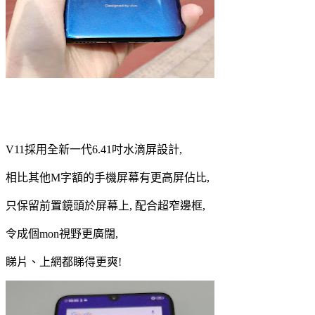
V11採用全新一代6.41吋水滴屏設計,
相比其他M字額的手機屏幕有更高屏佔比,
只保留前置鏡頭於屏幕上, 配合超窄邊框,
令成個mon視野更廣闊,
睇片、上網都睇得更爽!