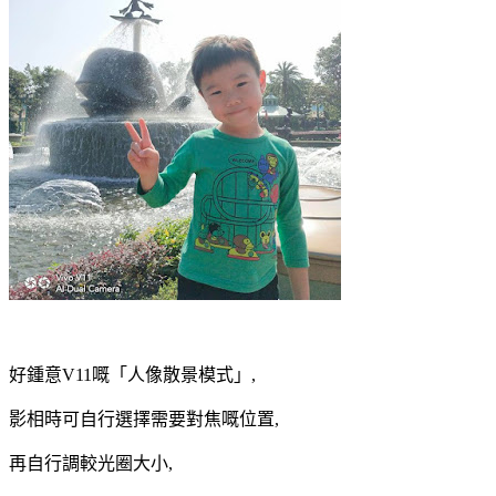
好鍾意V11嘅「人像散景模式」,
影相時可自行選擇需要對焦嘅位置,
再自行調較光圈大小,