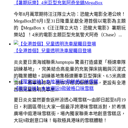
【暑期玩樂】4米巨型充氣阿奇坐鎮MegaBox
今年8月萬眾期待汪汪隊立大功：恐龍大電影全港公映！
MegaBox於8月1至31日隆重呈獻全港首個以電影為主題
的【MegaBox x《汪汪隊立大功：恐龍大電影》暑期玩
樂站】！4米的電影主題巨型充氣警犬阿奇（Chase）...
【全港首個】兒童透明洗車屋矚目登場
炎炎夏日奧海城聯乘Jumptopia 驚喜打造盛夏「極速車隊
訓練基地」，完美結合高能量的充氣彈床挑戰與沉浸式
的職業體驗。訓練基地集極速賽車巨型彈床、6.5米高速
滑梯、賽車維修站、迷你方程式極速隧道，更設有全港
【限定口味】本地潮玩9款破格口味雪糕
首個兒童透明洗車屋...
夏日炎炎當然要食返杯涼透心嘅雪糕～由即日起至8月19
日，利園區帶比大家一個最浮誇港味雪糕派對，於希慎
廣場中庭港味雪糕街，場內獨家聯乘本地創意雪糕店，
大玩9款創意口味！每款極具港味的雪糕體驗！