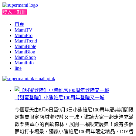
登入／註冊
首頁
MamiTV
MamiPro
MamiTrend
MamiBible
MamiBlog
MamiShop
MamiInfo
line
【甜蜜登陸】小熊維尼100周年登陸又一城
今個夏天由8月6日至9月3日小熊維尼100周年慶典期間限
定期間限定店甜蜜登陸又一城，邀請大家一起走進充滿
歡樂與童心的百畝森林，展開一場限定慶典！設有多個
夢幻打卡場景，獨家小熊維尼100周年限定精品，DIY香