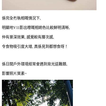
係完全冇執相嘅情況下,
明顯地V11影出嚟嘅相啲色比較鮮明清晰,
仲有景深效果, 感覺較有層次感,
令食物吸引度大增, 真係見到都想食呀！
係日間戶外環境經常會遇到背光這難題,
影響照片質素~