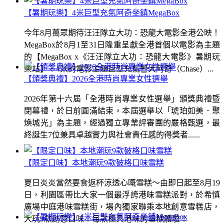
【暑期玩樂】4米巨型充氣阿奇坐鎮MegaBox
今年8月萬眾期待汪汪隊立大功：恐龍大電影全港公映！
MegaBox於8月1至31日隆重呈獻全港首個以電影為主題
的【MegaBox x《汪汪隊立大功：恐龍大電影》暑期玩
樂站】！4米的電影主題巨型充氣警犬阿奇（Chase）...
【頒獎典禮】2026全港時尚專業女性選舉
2026年第十六屆「全港時尚專業女性選舉」頒獎典禮暨
閉幕禮，於日前圓滿結束，本屆選舉以「琥珀如美．聚
煥城光」為主題，經過獨立專業評審團的嚴格甄選，最
終誕生7位兼具卓越實力與社會責任感的得獎者......
【限定口味】本地潮玩9款破格口味雪糕
夏日炎炎當然要食返杯涼透心嘅雪糕～由即日起至8月19
日，利園區帶比大家一個最浮誇港味雪糕派對，於希慎
廣場中庭港味雪糕街，場內獨家聯乘本地創意雪糕店，
大玩9款創意口味！每款極具港味的雪糕體驗！