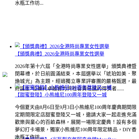
水瓶工作坊...
【頒獎典禮】2026全港時尚專業女性選舉
2026年第十六屆「全港時尚專業女性選舉」頒獎典禮暨
閉幕禮，於日前圓滿結束，本屆選舉以「琥珀如美．聚
煥城光」為主題，經過獨立專業評審團的嚴格甄選，最
終誕生7位兼具卓越實力與社會責任感的得獎者......
【甜蜜登陸】小熊維尼100周年登陸又一城
今個夏天由8月6日至9月3日小熊維尼100周年慶典期間限
定期間限定店甜蜜登陸又一城，邀請大家一起走進充滿
歡樂與童心的百畝森林，展開一場限定慶典！設有多個
夢幻打卡場景，獨家小熊維尼100周年限定精品，DIY香
水瓶工作坊...