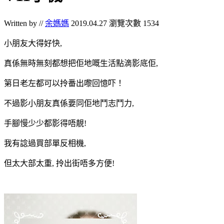
Written by //
余媽媽
2019.04.27
瀏覽次數 1534
小朋友大得好快,
真係無時無刻都想把佢地嘅生活點滴影底佢,
第日老左都可以拎番出嚟回憶吓！
不過影小朋友真係要同佢地鬥志鬥力,
手腳慢少少都影得唔靚!
我有諗過買部單反相機,
但太大部太重, 拎出街唔多方便!