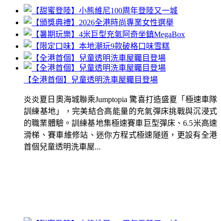
【全港首個】兒童透明洗車屋矚目登場
炎炎夏日奧海城聯乘Jumptopia 驚喜打造盛夏「極速車隊
訓練基地」，完美結合高能量的充氣彈床挑戰與沉浸式
的職業體驗。訓練基地集極速賽車巨型彈床、6.5米高速
滑梯、賽車維修站、迷你方程式極速隧道，更設有全港
首個兒童透明洗車屋...