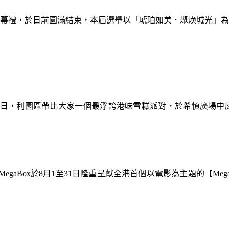
暨閉幕禮，於日前圓滿結束，本屆選舉以「琥珀如美．聚煥城光」
9日，利園區帶比大家一個最浮誇港味雪糕派對，於希慎廣場中
gaBox於8月1至31日隆重呈獻全港首個以電影為主題的【Meg