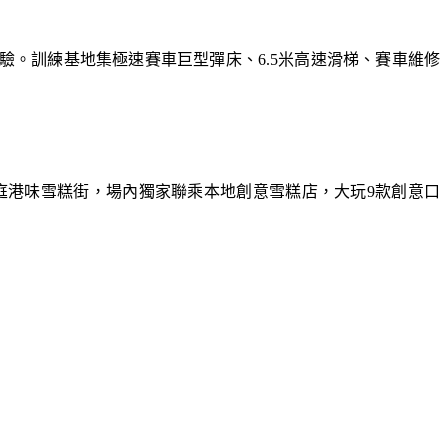
體驗。訓練基地集極速賽車巨型彈床、6.5米高速滑梯、賽車維修
庭港味雪糕街，場內獨家聯乘本地創意雪糕店，大玩9款創意口