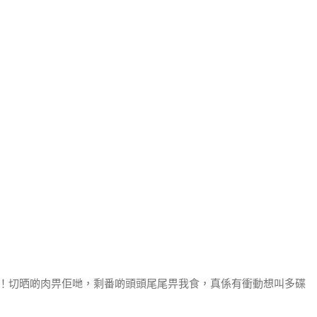
m脷呀！切晒啲肉畀佢哋，剩番啲頭頭尾尾畀我食，真係有衝動想叫多碟