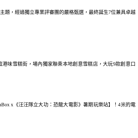
為主題，經過獨立專業評審團的嚴格甄選，最終誕生7位兼具卓越
庭港味雪糕街，場內獨家聯乘本地創意雪糕店，大玩9款創意口
aBox x《汪汪隊立大功：恐龍大電影》暑期玩樂站】！4米的電