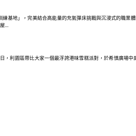
速車隊訓練基地」，完美結合高能量的充氣彈床挑戰與沉浸式的職業
..
9日，利園區帶比大家一個最浮誇港味雪糕派對，於希慎廣場中