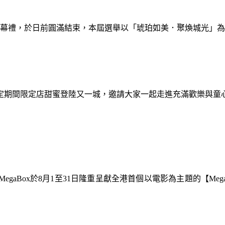
暨閉幕禮，於日前圓滿結束，本屆選舉以「琥珀如美．聚煥城光」
間限定期間限定店甜蜜登陸又一城，邀請大家一起走進充滿歡樂與
gaBox於8月1至31日隆重呈獻全港首個以電影為主題的【Meg