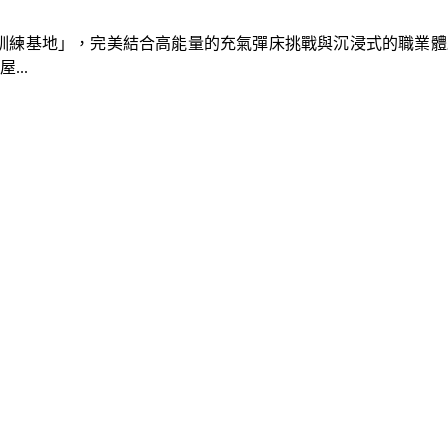
速車隊訓練基地」，完美結合高能量的充氣彈床挑戰與沉浸式的職業
..