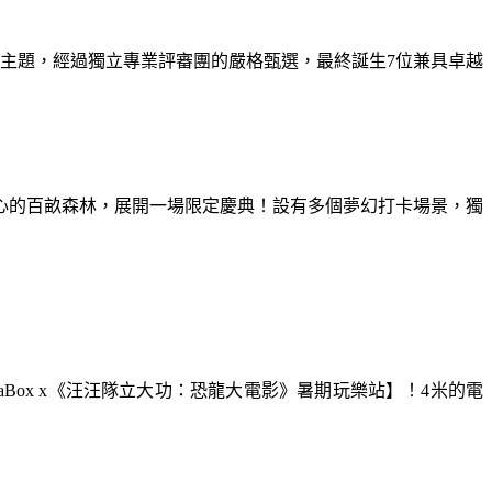
為主題，經過獨立專業評審團的嚴格甄選，最終誕生7位兼具卓越
童心的百畝森林，展開一場限定慶典！設有多個夢幻打卡場景，獨
aBox x《汪汪隊立大功：恐龍大電影》暑期玩樂站】！4米的電