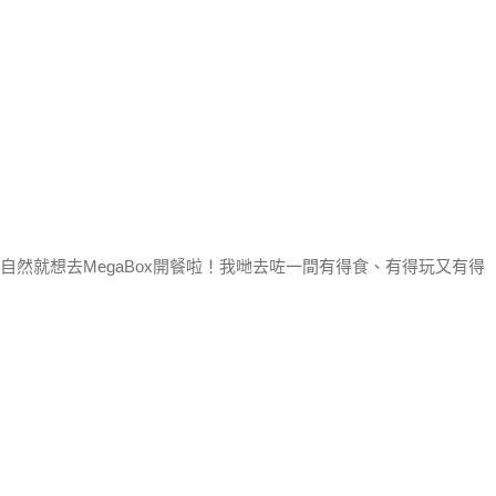
然就想去MegaBox開餐啦！
我哋去咗一間有得食、有得玩又有得