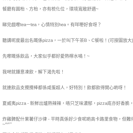
餐廳有圓枱、方枱，亦有梳化位，環境寬敞舒適~
睇完戲嚟tea一tea，心情特別hea。有咩嘢好食呀？
聽講呢度最出名嘅係pizza，一於叫下午茶B、C餐啦！(可按圖放大
先嚟嘅係飲品，大家似乎都好愛熱檸水喎！~
我哋就鍾意凍飲，解下渴先啦！
就連飲品支攪攪棒都係咸蛋超人，好特別！飲都飲得開心啲呀！
夏威夷pizza - 新鮮出爐熱辣辣，唔只芝味濃郁，pizza底亦好香
炸雞髀配什果薯仔沙律 - 平時真係好少食呢啲高卡路里食物，但難
~^^'''