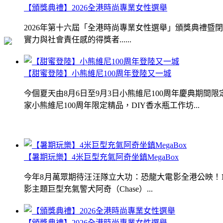
【頒獎典禮】2026全港時尚專業女性選舉
2026年第十六屆「全港時尚專業女性選舉」頒獎典禮
實力與社會責任感的得獎者......
【甜蜜登陸】小熊維尼100周年登陸又一城
今個夏天由8月6日至9月3日小熊維尼100周年慶典期
家小熊維尼100周年限定精品，DIY香水瓶工作坊...
【暑期玩樂】4米巨型充氣阿奇坐鎮MegaBox
今年8月萬眾期待汪汪隊立大功：恐龍大電影全港公映！Me
影主題巨型充氣警犬阿奇（Chase）...
【頒獎典禮】2026全港時尚專業女性選舉