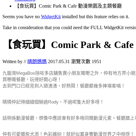
【食玩買】Comic Park & Cafe 動漫樂園及主題餐廳
Seems you have no
WidgetKit
installed but this feature relies on it.
Take in consideration that you could need the FULL WidgetKit versio
【食玩買】Comic Park & C
Written by //
晴朗媽媽
2017.05.31
瀏覽次數 1951
九龍灣MegaBox除咗多店舖售賣小朋友嘅嘢之外，仲有地方畀小
買嘢嘅餐廳，玩得好開心呀！
去到門口已經見到人頭湧湧，好熱鬧！餐廳都幾多捧場客喎！
晴晴仲記得細細個騎過Rody，不過呢隻大好多呀！
話明係動漫餐廳，想像中應該會有好多唔同嘅動漫元素。餐廳牆上可見鐵
仲有可愛嘅柴犬添！色彩繽紛！就好似置身響動漫世界之中咁呀！