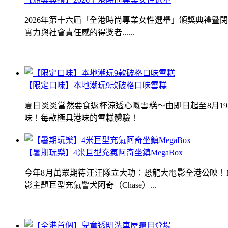
2026年第十六屆「全港時尚專業女性選舉」頒獎典禮
實力與社會責任感的得獎者......
【限定口味】本地潮玩9款破格口味雪糕
夏日炎炎當然要食返杯涼透心嘅雪糕～由即日起至8月1
味！每款極具港味的雪糕體驗！
【暑期玩樂】4米巨型充氣阿奇坐鎮MegaBox
今年8月萬眾期待汪汪隊立大功：恐龍大電影全港公映！Me
影主題巨型充氣警犬阿奇（Chase）...