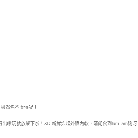
)
脆，果然名不虛傳喎！
得出嚟玩就放縱下啦！XD 新鮮炸起外脆內軟，晴朗食到lam la