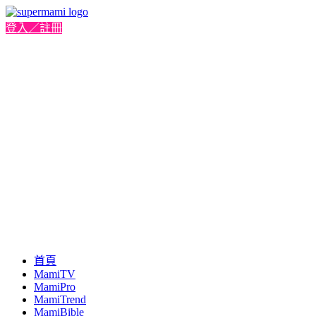
登入／註冊
首頁
MamiTV
MamiPro
MamiTrend
MamiBible