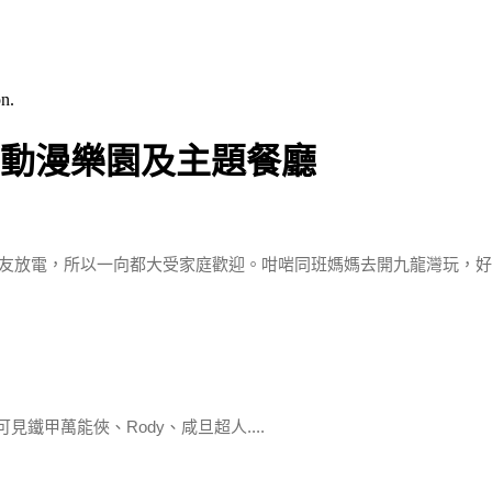
n.
afe 動漫樂園及主題餐廳
朋友放電，所以一向都大受家庭歡迎。
咁啱同班媽媽去開九龍灣玩，好自
甲萬能俠、Rody、咸旦超人....