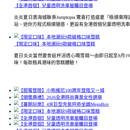
【全港首個】兒童透明洗車屋矚目登場
炎炎夏日奧海城聯乘Jumptopia 驚喜打造盛夏「極
站、迷你方程式極速隧道，更設有全港首個兒童透明洗車屋.
【限定口味】本地潮玩9款破格口味雪糕
夏日炎炎當然要食返杯涼透心嘅雪糕～由即日起至8月1
味！每款極具港味的雪糕體驗！