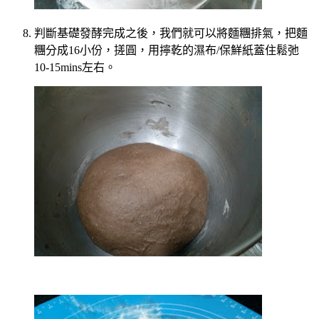
判斷基礎發酵完成之後，我們就可以將麵糰排氣，把麵
糰分成16小份，搓圓，用擰乾的濕布/保鮮紙蓋住鬆弛
10-15mins左右。