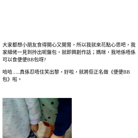
大家都想小朋友食得開心又開胃，所以我就來花點心思吧，我
家細佬一見到拎出呢盤包，就即興創作話；媽咪，我地係唔係
可以食便便BB包呀?
哈哈…..真係忍唔住笑出黎，好啦，就將佢正名做《便便BB
包》啦。