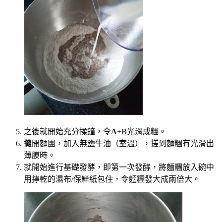
之後就開始充分揉鐘，令
A
+
B
光滑成糰。
攤開麵團，加入無鹽牛油（室溫），搓到麵糰有光滑出
薄膜時。
就開始進行基礎發酵，即第一次發酵，將麵糰放入碗中
用擰乾的濕布/保鮮紙包住，令麵糰發大成兩倍大。