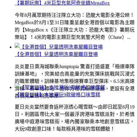
【暑期玩樂】4米巨型充氣阿奇坐鎮MegaBox
今年8月萬眾期待汪汪隊立大功：恐龍大電影全港公映！
MegaBox於8月1至31日隆重呈獻全港首個以電影為主題
的【MegaBox x《汪汪隊立大功：恐龍大電影》暑期玩
樂站】！4米的電影主題巨型充氣警犬阿奇（Chase）...
【全港首個】兒童透明洗車屋矚目登場
炎炎夏日奧海城聯乘Jumptopia 驚喜打造盛夏「極速車隊
訓練基地」，完美結合高能量的充氣彈床挑戰與沉浸式
的職業體驗。訓練基地集極速賽車巨型彈床、6.5米高速
滑梯、賽車維修站、迷你方程式極速隧道，更設有全港
【限定口味】本地潮玩9款破格口味雪糕
首個兒童透明洗車屋...
夏日炎炎當然要食返杯涼透心嘅雪糕～由即日起至8月19
日，利園區帶比大家一個最浮誇港味雪糕派對，於希慎
廣場中庭港味雪糕街，場內獨家聯乘本地創意雪糕店，
大玩9款創意口味！每款極具港味的雪糕體驗！