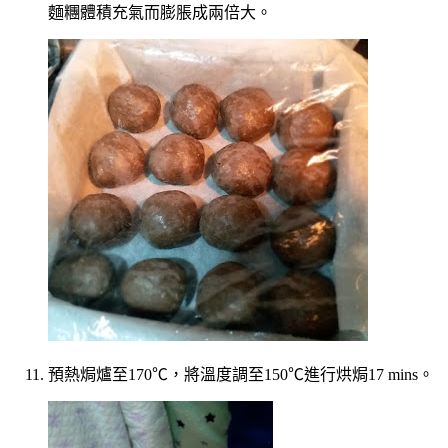
麵糰體積充氣而膨脹成兩倍大。
預熱焗爐至170℃，將溫度調至150℃進行烘焗17 mins。