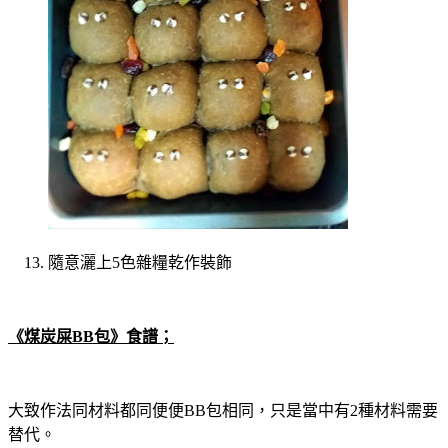
隨意灑上5色雜糧乾作裝飾
《煤炭屎BB包》食譜；
大致作法同材料都同便便BB包相同，只是當中有2種材料需要
替代。