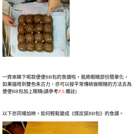
一齊來睇下呢款便便BB包的食譜啦，我將眼睛部份簡單化，
如果搵唔到雙色朱古力，亦可以按平常傳統做眼睛的方法去為
便便BB包加上眼睛(請參考
P.S.
備註)
以下亦同場加映，如何輕鬆變成《煤炭屎BB包》的食譜。