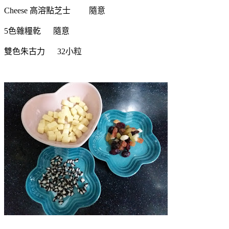
Cheese 高溶點芝士
隨意
5色雜糧乾
隨意
雙色朱古力
32小粒