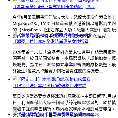
【暑期玩樂】4米巨型充氣阿奇坐鎮MegaBox
今年8月萬眾期待汪汪隊立大功：恐龍大電影全港公映！
MegaBox於8月1至31日隆重呈獻全港首個以電影為主題
的【MegaBox x《汪汪隊立大功：恐龍大電影》暑期玩
樂站】！4米的電影主題巨型充氣警犬阿奇（Chase）...
【頒獎典禮】2026全港時尚專業女性選舉
2026年第十六屆「全港時尚專業女性選舉」頒獎典禮暨
閉幕禮，於日前圓滿結束，本屆選舉以「琥珀如美．聚
煥城光」為主題，經過獨立專業評審團的嚴格甄選，最
終誕生7位兼具卓越實力與社會責任感的得獎者......
【限定口味】本地潮玩9款破格口味雪糕
夏日炎炎當然要食返杯涼透心嘅雪糕～由即日起至8月19
日，利園區帶比大家一個最浮誇港味雪糕派對，於希慎
廣場中庭港味雪糕街，場內獨家聯乘本地創意雪糕店，
大玩9款創意口味！每款極具港味的雪糕體驗！