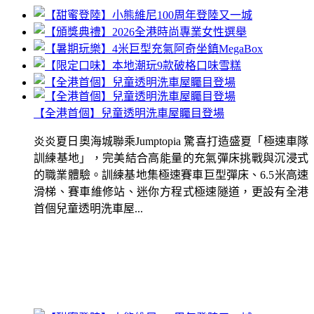
【全港首個】兒童透明洗車屋矚目登場
炎炎夏日奧海城聯乘Jumptopia 驚喜打造盛夏「極速車隊
訓練基地」，完美結合高能量的充氣彈床挑戰與沉浸式
的職業體驗。訓練基地集極速賽車巨型彈床、6.5米高速
滑梯、賽車維修站、迷你方程式極速隧道，更設有全港
首個兒童透明洗車屋...