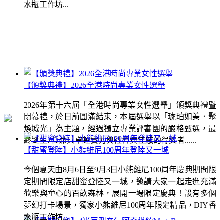
水瓶工作坊...
【頒獎典禮】2026全港時尚專業女性選舉
2026年第十六屆「全港時尚專業女性選舉」頒獎典禮暨
閉幕禮，於日前圓滿結束，本屆選舉以「琥珀如美．聚
煥城光」為主題，經過獨立專業評審團的嚴格甄選，最
終誕生7位兼具卓越實力與社會責任感的得獎者......
【甜蜜登陸】小熊維尼100周年登陸又一城
今個夏天由8月6日至9月3日小熊維尼100周年慶典期間限
定期間限定店甜蜜登陸又一城，邀請大家一起走進充滿
歡樂與童心的百畝森林，展開一場限定慶典！設有多個
夢幻打卡場景，獨家小熊維尼100周年限定精品，DIY香
水瓶工作坊...