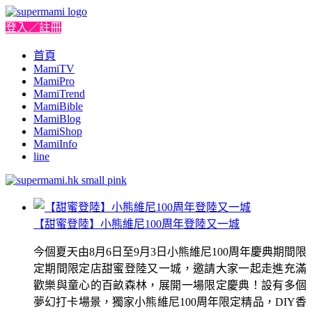
登入／註冊
首頁
MamiTV
MamiPro
MamiTrend
MamiBible
MamiBlog
MamiShop
MamiInfo
line
【甜蜜登陸】小熊維尼100周年登陸又一城
今個夏天由8月6日至9月3日小熊維尼100周年慶典期間限
定期間限定店甜蜜登陸又一城，邀請大家一起走進充滿
歡樂與童心的百畝森林，展開一場限定慶典！設有多個
夢幻打卡場景，獨家小熊維尼100周年限定精品，DIY香