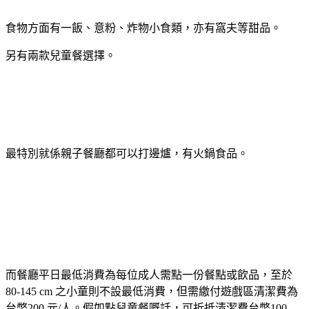
食物方面有一飯、意粉、炸物小食類，亦有窩夫等甜品。
另有兩款兒童餐選擇。
最特別就係親子餐廳都可以打邊爐，有火鍋食品。
而餐廳平日最低消費為每位成人需點一份餐點或飲品，至於
80-145 cm 之小童則不設最低消費，但需繳付遊戲區清潔費為
台幣200 元/人。假如點兒童餐嘅話，可折抵清潔費台幣100