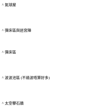
^ 氣球屋
^ 彈床區與迷宮陣
^ 彈床區
^ 波波池區 (不過波唔算好多)
^ 太空攀石牆