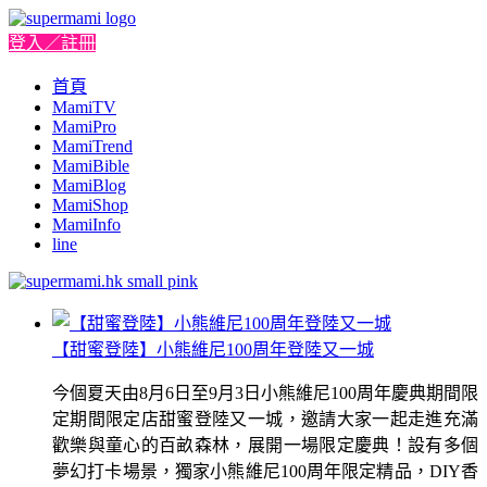
登入／註冊
首頁
MamiTV
MamiPro
MamiTrend
MamiBible
MamiBlog
MamiShop
MamiInfo
line
【甜蜜登陸】小熊維尼100周年登陸又一城
今個夏天由8月6日至9月3日小熊維尼100周年慶典期間限
定期間限定店甜蜜登陸又一城，邀請大家一起走進充滿
歡樂與童心的百畝森林，展開一場限定慶典！設有多個
夢幻打卡場景，獨家小熊維尼100周年限定精品，DIY香