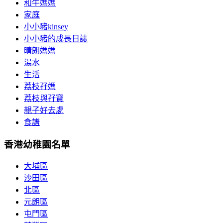
和牛媽媽
家庭
小小豬kinsey
小小豬的成長日誌
晴朗媽媽
湯水
生活
荔枝孖媽
荔枝與孖寶
親子好去處
食譜
香港幼稚園名單
大埔區
沙田區
北區
元朗區
屯門區