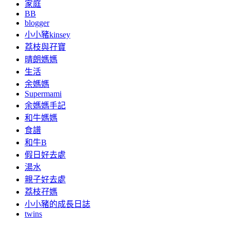
家庭
BB
blogger
小小豬kinsey
荔枝與孖寶
晴朗媽媽
生活
余媽媽
Supermami
余媽媽手記
和牛媽媽
食譜
和牛B
假日好去處
湯水
親子好去處
荔枝孖媽
小小豬的成長日誌
twins