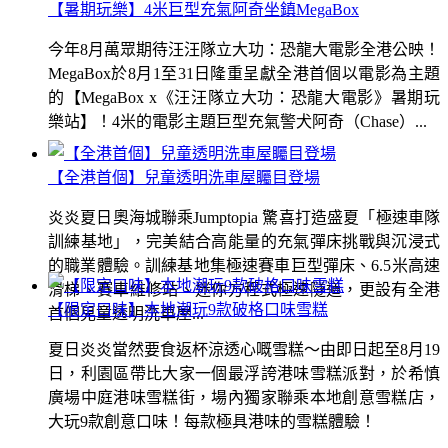
【暑期玩樂】4米巨型充氣阿奇坐鎮MegaBox
今年8月萬眾期待汪汪隊立大功：恐龍大電影全港公映！
MegaBox於8月1至31日隆重呈獻全港首個以電影為主題
的【MegaBox x《汪汪隊立大功：恐龍大電影》暑期玩
樂站】！4米的電影主題巨型充氣警犬阿奇（Chase）...
【全港首個】兒童透明洗車屋矚目登場
炎炎夏日奧海城聯乘Jumptopia 驚喜打造盛夏「極速車隊
訓練基地」，完美結合高能量的充氣彈床挑戰與沉浸式
的職業體驗。訓練基地集極速賽車巨型彈床、6.5米高速
滑梯、賽車維修站、迷你方程式極速隧道，更設有全港
【限定口味】本地潮玩9款破格口味雪糕
首個兒童透明洗車屋...
夏日炎炎當然要食返杯涼透心嘅雪糕～由即日起至8月19
日，利園區帶比大家一個最浮誇港味雪糕派對，於希慎
廣場中庭港味雪糕街，場內獨家聯乘本地創意雪糕店，
大玩9款創意口味！每款極具港味的雪糕體驗！