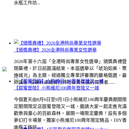
水瓶工作坊...
【頒獎典禮】2026全港時尚專業女性選舉
2026年第十六屆「全港時尚專業女性選舉」頒獎典禮暨
閉幕禮，於日前圓滿結束，本屆選舉以「琥珀如美．聚
煥城光」為主題，經過獨立專業評審團的嚴格甄選，最
終誕生7位兼具卓越實力與社會責任感的得獎者......
【甜蜜登陸】小熊維尼100周年登陸又一城
今個夏天由8月6日至9月3日小熊維尼100周年慶典期間限
定期間限定店甜蜜登陸又一城，邀請大家一起走進充滿
歡樂與童心的百畝森林，展開一場限定慶典！設有多個
夢幻打卡場景，獨家小熊維尼100周年限定精品，DIY香
水瓶工作坊...