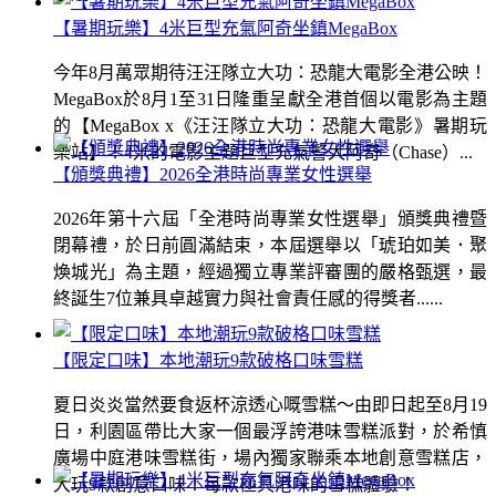
【暑期玩樂】4米巨型充氣阿奇坐鎮MegaBox
今年8月萬眾期待汪汪隊立大功：恐龍大電影全港公映！
MegaBox於8月1至31日隆重呈獻全港首個以電影為主題
的【MegaBox x《汪汪隊立大功：恐龍大電影》暑期玩
樂站】！4米的電影主題巨型充氣警犬阿奇（Chase）...
【頒獎典禮】2026全港時尚專業女性選舉
2026年第十六屆「全港時尚專業女性選舉」頒獎典禮暨
閉幕禮，於日前圓滿結束，本屆選舉以「琥珀如美．聚
煥城光」為主題，經過獨立專業評審團的嚴格甄選，最
終誕生7位兼具卓越實力與社會責任感的得獎者......
【限定口味】本地潮玩9款破格口味雪糕
夏日炎炎當然要食返杯涼透心嘅雪糕～由即日起至8月19
日，利園區帶比大家一個最浮誇港味雪糕派對，於希慎
廣場中庭港味雪糕街，場內獨家聯乘本地創意雪糕店，
大玩9款創意口味！每款極具港味的雪糕體驗！