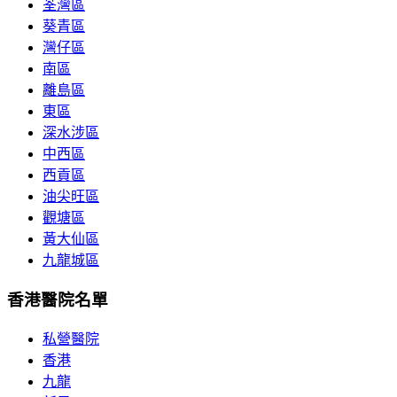
荃灣區
葵青區
灣仔區
南區
離島區
東區
深水涉區
中西區
西貢區
油尖旺區
觀塘區
黃大仙區
九龍城區
香港醫院名單
私營醫院
香港
九龍