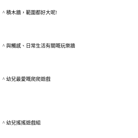
^ 積木牆，範圍都好大呢!
^ 與觸感、日常生活有關嘅玩樂牆
^ 幼兒最愛嘅爬爬遊戲
^ 幼兒搖搖遊戲組