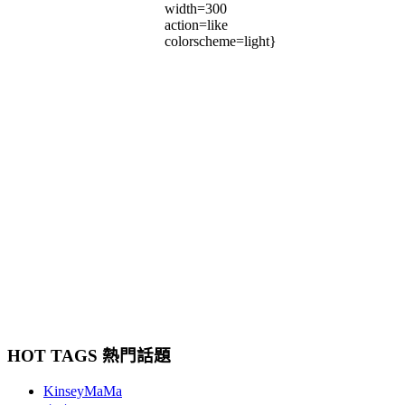
width=300
action=like
colorscheme=light}
HOT TAGS 熱門話題
KinseyMaMa