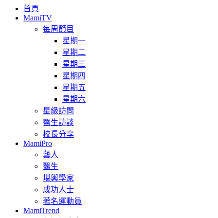
首頁
MamiTV
每周節目
星期一
星期二
星期三
星期四
星期五
星期六
星級訪問
醫生訪談
校長分享
MamiPro
藝人
醫生
堪輿學家
成功人士
著名運動員
MamiTrend