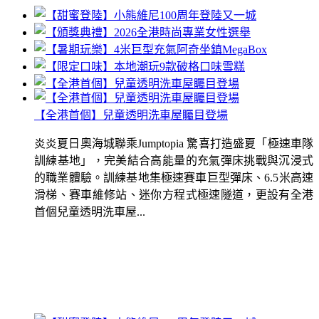
【全港首個】兒童透明洗車屋矚目登場
炎炎夏日奧海城聯乘Jumptopia 驚喜打造盛夏「極速車隊
訓練基地」，完美結合高能量的充氣彈床挑戰與沉浸式
的職業體驗。訓練基地集極速賽車巨型彈床、6.5米高速
滑梯、賽車維修站、迷你方程式極速隧道，更設有全港
首個兒童透明洗車屋...