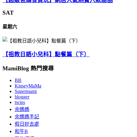
【超級爸媽食買玩】網店人氣熱賣六款甜品
SAT
星期六
【祖教日語小兒科】點餐篇（下）
MamiBlog 熱門搜尋
BB
KinseyMaMa
Supermami
blogger
twins
余媽媽
余媽媽手記
假日好去處
和牛B