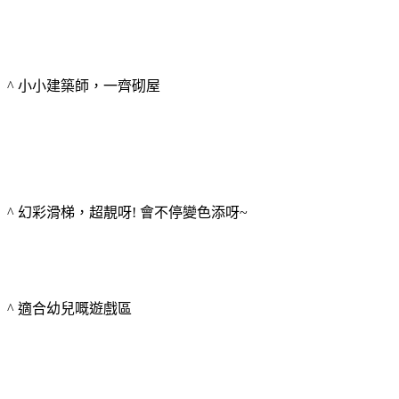
^ 小小建築師，一齊砌屋
^ 幻彩滑梯，超靚呀! 會不停變色添呀~
^ 適合幼兒嘅遊戲區