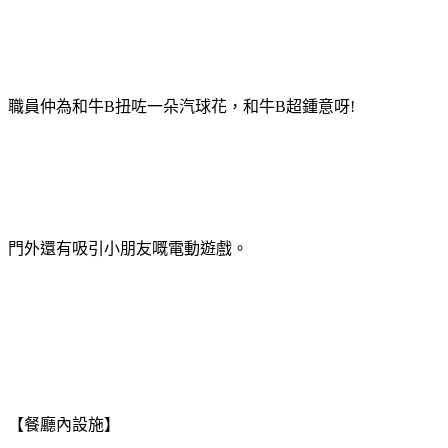
職員仲為和牛B扭咗一朵汽球花，和牛B超鍾意呀!
門外還有吸引小朋友嘅電動遊戲。
【餐廳內設施】