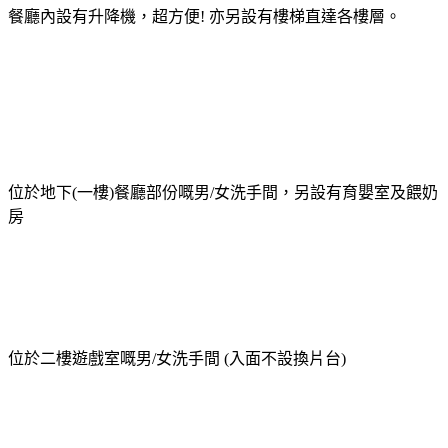
餐廳內設有升降機，超方便! 亦另設有樓梯直達各樓層。
位於地下(一樓)餐廳部份嘅男/女洗手間，另設有育嬰室及餵奶
房
位於二樓遊戲室嘅男/女洗手間 (入面不設換片台)