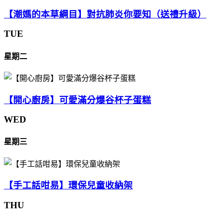
【潮媽的本草綱目】對抗肺炎你要知（送禮升級）
TUE
星期二
【開心廚房】可愛滿分爆谷杯子蛋糕
WED
星期三
【手工話咁易】環保兒童收納架
THU