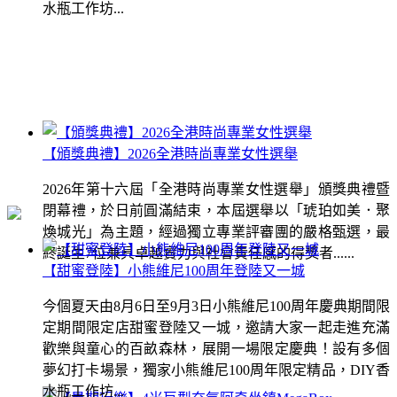
水瓶工作坊...
【頒獎典禮】2026全港時尚專業女性選舉
2026年第十六屆「全港時尚專業女性選舉」頒獎典禮暨
閉幕禮，於日前圓滿結束，本屆選舉以「琥珀如美．聚
煥城光」為主題，經過獨立專業評審團的嚴格甄選，最
終誕生7位兼具卓越實力與社會責任感的得獎者......
【甜蜜登陸】小熊維尼100周年登陸又一城
今個夏天由8月6日至9月3日小熊維尼100周年慶典期間限
定期間限定店甜蜜登陸又一城，邀請大家一起走進充滿
歡樂與童心的百畝森林，展開一場限定慶典！設有多個
夢幻打卡場景，獨家小熊維尼100周年限定精品，DIY香
水瓶工作坊...