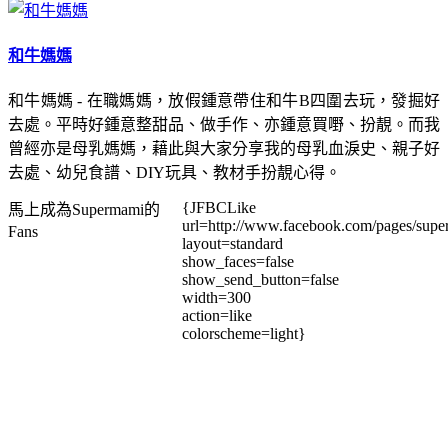
和牛媽媽
和牛媽媽 - 在職媽媽，放假鍾意帶住和牛B四圍去玩，發掘好
去處。平時好鍾意整甜品、做手作、亦鍾意買嘢、扮靚。而我
曾經亦是母乳媽媽，藉此與大家分享我的母乳血淚史、親子好
去處、幼兒食譜、DIY玩具、教材手扮靚心得。
{JFBCLike
馬上成為Supermami的
url=http://www.facebook.com/pages/su
Fans
layout=standard
show_faces=false
show_send_button=false
width=300
action=like
colorscheme=light}