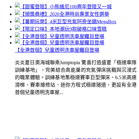
【全港首個】兒童透明洗車屋矚目登場
炎炎夏日奧海城聯乘Jumptopia 驚喜打造盛夏「極速車隊
訓練基地」，完美結合高能量的充氣彈床挑戰與沉浸式
的職業體驗。訓練基地集極速賽車巨型彈床、6.5米高速
滑梯、賽車維修站、迷你方程式極速隧道，更設有全港
首個兒童透明洗車屋...