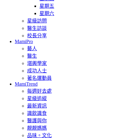
星期五
星期六
星級訪問
醫生訪談
校長分享
MamiPro
藝人
醫生
堪輿學家
成功人士
著名運動員
MamiTrend
每週好去處
星級追縱
最新資訊
識飲識食
醫護與你
靚靚媽媽
品味。文化