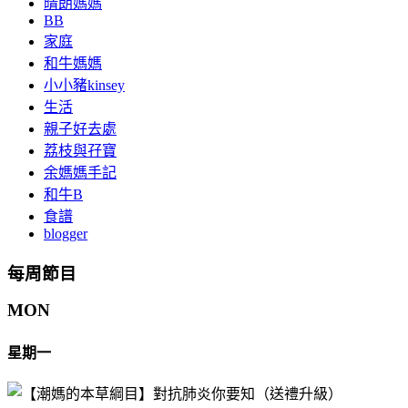
晴朗媽媽
BB
家庭
和牛媽媽
小小豬kinsey
生活
親子好去處
荔枝與孖寶
余媽媽手記
和牛B
食譜
blogger
每周節目
MON
星期一