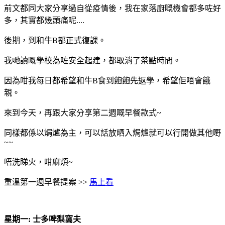
前文都同大家分享過自從疫情後，我在家落廚嘅機會都多咗好
多，其實都幾頭痛呢....
後期，到和牛B都正式復課。
我哋讀嘅學校為咗安全起建，都取消了茶點時間。
因為咁我每日都希望和牛B食到飽飽先返學，希望佢唔會餓
親。
來到今天，再跟大家分享第二週嘅早餐款式~
同樣都係以焗爐為主，可以話放晒入焗爐就可以行開做其他嘢
~~
唔洗睇火，咁麻煩~
重溫第一週早餐提案 >>
馬上看
星期一: 士多啤梨窩夫