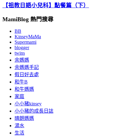
【祖教日語小兒科】點餐篇（下）
MamiBlog 熱門搜尋
BB
KinseyMaMa
Supermami
blogger
twins
余媽媽
余媽媽手記
假日好去處
和牛B
和牛媽媽
家庭
小小豬kinsey
小小豬的成長日誌
晴朗媽媽
湯水
生活