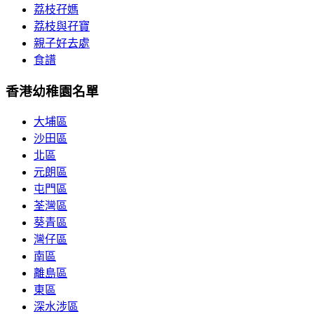
荔枝孖媽
荔枝與孖寶
親子好去處
食譜
香港幼稚園名單
大埔區
沙田區
北區
元朗區
屯門區
荃灣區
葵青區
灣仔區
南區
離島區
東區
深水涉區