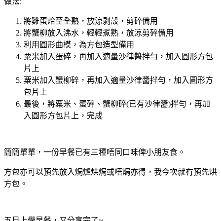
做法:
將雞蛋烚至全熟，放涼剥殼，剪碎備用
將蟹柳放入沸水，輕輕煮熟，放涼剪碎備用
利用圓形曲模，為方包造型備用
粟米加入蛋碎，再加入適量沙律醬拌勻，加入圓形方包
片上
粟米加入蟹柳碎，再加入適量沙律醬拌勻，加入圓形方
包片上
最後，將粟米、蛋碎、蟹柳碎(已有沙律醬)拌勻，再加
入圓形方包片上，完成
簡簡單單，一份早餐已有三種唔同口味俾小朋友食。
方包亦可以預先放入焗爐烘焗或唔焗亦得，我今次就冇預先烘
方包。
五日上學早餐，又分享完了~