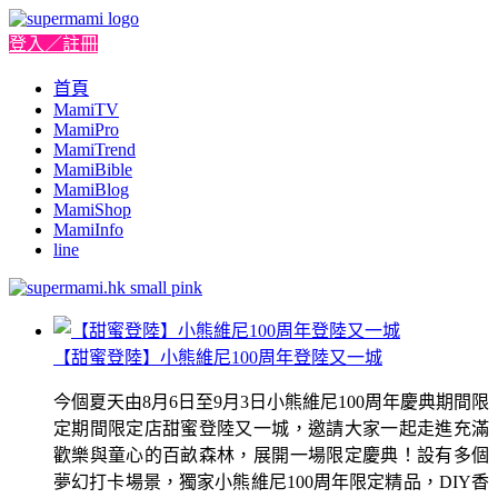
登入／註冊
首頁
MamiTV
MamiPro
MamiTrend
MamiBible
MamiBlog
MamiShop
MamiInfo
line
【甜蜜登陸】小熊維尼100周年登陸又一城
今個夏天由8月6日至9月3日小熊維尼100周年慶典期間限
定期間限定店甜蜜登陸又一城，邀請大家一起走進充滿
歡樂與童心的百畝森林，展開一場限定慶典！設有多個
夢幻打卡場景，獨家小熊維尼100周年限定精品，DIY香