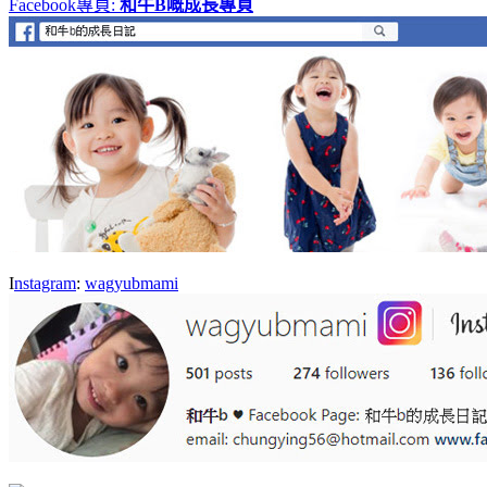
F
acebook
專頁
:
和牛
B
嘅成長專頁
I
nstagram
:
wagyubmami