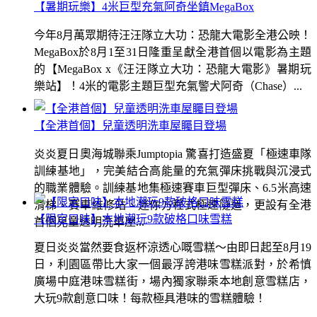
【暑期玩樂】4米巨型充氣阿奇坐鎮MegaBox
今年8月萬眾期待汪汪隊立大功：恐龍大電影全港公映！
MegaBox於8月1至31日隆重呈獻全港首個以電影為主題
的【MegaBox x《汪汪隊立大功：恐龍大電影》暑期玩
樂站】！4米的電影主題巨型充氣警犬阿奇（Chase）...
【全港首個】兒童透明洗車屋矚目登場
炎炎夏日奧海城聯乘Jumptopia 驚喜打造盛夏「極速車隊
訓練基地」，完美結合高能量的充氣彈床挑戰與沉浸式
的職業體驗。訓練基地集極速賽車巨型彈床、6.5米高速
滑梯、賽車維修站、迷你方程式極速隧道，更設有全港
【限定口味】本地潮玩9款破格口味雪糕
首個兒童透明洗車屋...
夏日炎炎當然要食返杯涼透心嘅雪糕～由即日起至8月19
日，利園區帶比大家一個最浮誇港味雪糕派對，於希慎
廣場中庭港味雪糕街，場內獨家聯乘本地創意雪糕店，
大玩9款創意口味！每款極具港味的雪糕體驗！