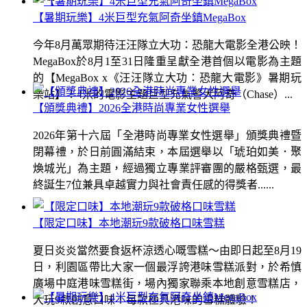
【暑期玩樂】4米巨型充氣阿奇坐鎮MegaBox
今年8月萬眾期待汪汪隊立大功：恐龍大電影全港公映！
MegaBox於8月1至31日隆重呈獻全港首個以電影為主題
的【MegaBox x《汪汪隊立大功：恐龍大電影》暑期玩
樂站】！4米的電影主題巨型充氣警犬阿奇（Chase）...
【頒獎典禮】2026全港時尚專業女性選舉
2026年第十六屆「全港時尚專業女性選舉」頒獎典禮暨
閉幕禮，於日前圓滿結束，本屆選舉以「琥珀如美．聚
煥城光」為主題，經過獨立專業評審團的嚴格甄選，最
終誕生7位兼具卓越實力與社會責任感的得獎者......
【限定口味】本地潮玩9款破格口味雪糕
夏日炎炎當然要食返杯涼透心嘅雪糕～由即日起至8月19
日，利園區帶比大家一個最浮誇港味雪糕派對，於希慎
廣場中庭港味雪糕街，場內獨家聯乘本地創意雪糕店，
大玩9款創意口味！每款極具港味的雪糕體驗！