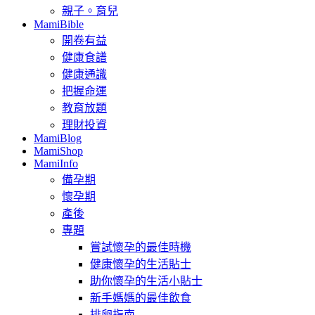
親子。育兒
MamiBible
開卷有益
健康食譜
健康通識
把握命運
教育放題
理財投資
MamiBlog
MamiShop
MamiInfo
備孕期
懷孕期
產後
專題
嘗試懷孕的最佳時機
健康懷孕的生活貼士
助你懷孕的生活小貼士
新手媽媽的最佳飲食
排卵指南