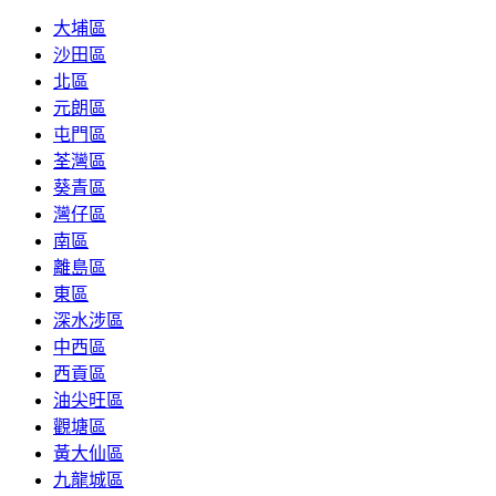
大埔區
沙田區
北區
元朗區
屯門區
荃灣區
葵青區
灣仔區
南區
離島區
東區
深水涉區
中西區
西貢區
油尖旺區
觀塘區
黃大仙區
九龍城區