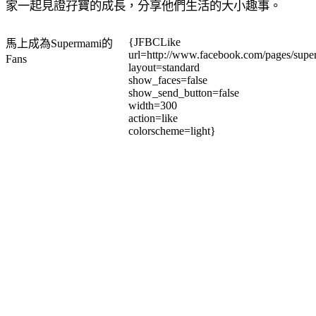
家一起見證孖寶的成長，分享他們生活的大小趣事。
{JFBCLike
馬上成為Supermami的
url=http://www.facebook.com/pages/su
Fans
layout=standard
show_faces=false
show_send_button=false
width=300
action=like
colorscheme=light}