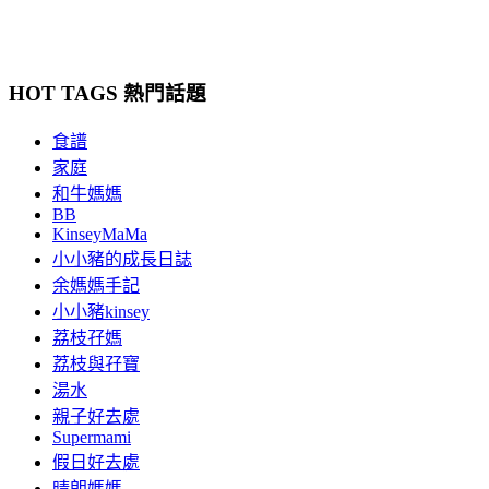
HOT TAGS 熱門話題
食譜
家庭
和牛媽媽
BB
KinseyMaMa
小小豬的成長日誌
余媽媽手記
小小豬kinsey
荔枝孖媽
荔枝與孖寶
湯水
親子好去處
Supermami
假日好去處
晴朗媽媽