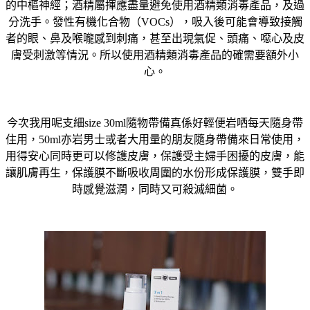
的中樞神經；酒精屬揮應盡量避免使用酒精類消毒產品，及過
分洗手。發性有機化合物（VOCs），吸入後可能會導致接觸
者的眼、鼻及喉嚨感到刺痛，甚至出現氣促、頭痛、噁心及皮
膚受刺激等情況。所以使用酒精類消毒產品的確需要額外小
心。
今次我用呢支細size 30ml隨物帶備真係好輕便岩哂每天隨身帶
住用，50ml亦岩男士或者大用量的朋友隨身帶備來日常使用，
用得安心同時更可以修護皮膚，保護受主婦手困擾的皮膚，能
讓肌膚再生，保護膜不斷吸收周圍的水份形成保護膜，雙手即
時感覺滋潤，同時又可殺滅細菌。