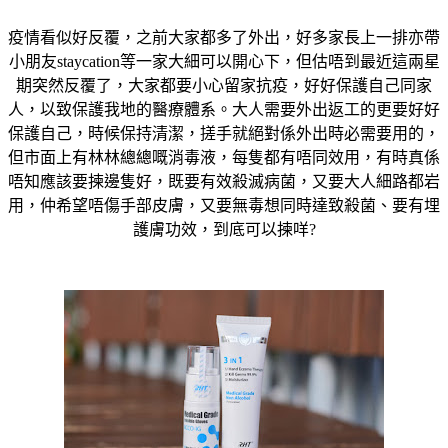
疫情看似好反覆，之前大家都多了外出，好多家長上一排亦帶
小朋友staycation等一家大細可以開心下，但估唔到最近這兩星
期突然反覆了，大家都要小心留家抗疫，好好保護自己同家
人，以致保護我地的醫療體系。大人需要外出返工的更要好好
保護自己，時候保持清潔，搓手就絕對係外出時必需要用的，
但市面上有林林總總嘅消毒液，每隻都有唔同效用，有時真係
唔知應該要揀邊隻好，既要有效殺滅病菌，又要大人細路都岩
用，仲希望唔傷手部皮膚，又要無毒想同時達致殺菌、要有埋
護膚功效，到底可以揀咩?