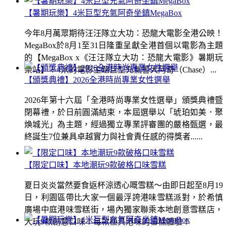
【暑期玩樂】4米巨型充氣阿奇坐鎮MegaBox
今年8月萬眾期待汪汪隊立大功：恐龍大電影全港公映！
MegaBox於8月1至31日隆重呈獻全港首個以電影為主題
的【MegaBox x《汪汪隊立大功：恐龍大電影》暑期玩
樂站】！4米的電影主題巨型充氣警犬阿奇（Chase）...
【頒獎典禮】2026全港時尚專業女性選舉
2026年第十六屆「全港時尚專業女性選舉」頒獎典禮暨
閉幕禮，於日前圓滿結束，本屆選舉以「琥珀如美．聚
煥城光」為主題，經過獨立專業評審團的嚴格甄選，最
終誕生7位兼具卓越實力與社會責任感的得獎者......
【限定口味】本地潮玩9款破格口味雪糕
夏日炎炎當然要食返杯涼透心嘅雪糕～由即日起至8月19
日，利園區帶比大家一個最浮誇港味雪糕派對，於希慎
廣場中庭港味雪糕街，場內獨家聯乘本地創意雪糕店，
大玩9款創意口味！每款極具港味的雪糕體驗！