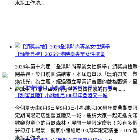
水瓶工作坊...
【頒獎典禮】2026全港時尚專業女性選舉
2026年第十六屆「全港時尚專業女性選舉」頒獎典禮暨
閉幕禮，於日前圓滿結束，本屆選舉以「琥珀如美．聚
煥城光」為主題，經過獨立專業評審團的嚴格甄選，最
終誕生7位兼具卓越實力與社會責任感的得獎者......
【甜蜜登陸】小熊維尼100周年登陸又一城
今個夏天由8月6日至9月3日小熊維尼100周年慶典期間限
定期間限定店甜蜜登陸又一城，邀請大家一起走進充滿
歡樂與童心的百畝森林，展開一場限定慶典！設有多個
夢幻打卡場景，獨家小熊維尼100周年限定精品，DIY香
水瓶工作坊...