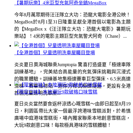
【暑期玩樂】4米巨型充氣阿奇坐鎮MegaBox
今年8月萬眾期待汪汪隊立大功：恐龍大電影全港公映！
MegaBox於8月1至31日隆重呈獻全港首個以電影為主題
的【MegaBox x《汪汪隊立大功：恐龍大電影》暑期玩
樂站】！4米的電影主題巨型充氣警犬阿奇（Chase）...
【全港首個】兒童透明洗車屋矚目登場
炎炎夏日奧海城聯乘Jumptopia 驚喜打造盛夏「極速車隊
訓練基地」，完美結合高能量的充氣彈床挑戰與沉浸式
的職業體驗。訓練基地集極速賽車巨型彈床、6.5米高速
滑梯、賽車維修站、迷你方程式極速隧道，更設有全港
【限定口味】本地潮玩9款破格口味雪糕
首個兒童透明洗車屋...
夏日炎炎當然要食返杯涼透心嘅雪糕～由即日起至8月19
日，利園區帶比大家一個最浮誇港味雪糕派對，於希慎
廣場中庭港味雪糕街，場內獨家聯乘本地創意雪糕店，
大玩9款創意口味！每款極具港味的雪糕體驗！