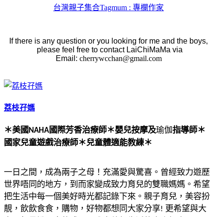
台灣親子集合Tagmum : 專欄作家
If there is any question or you looking for me and the boys,
please feel free to contact LaiChiMaMa via
Email:
cherrywcchan@gmail.com
荔枝孖媽
＊美國
國際芳香治療師
＊
嬰兒按摩及
瑜伽
指導師
＊
NAHA
國家兒童遊戲治療師
＊
兒童體適能教練
＊
一日之間，成為兩子之母！充滿愛與驚喜。曾經致力遊歷
世界唔同的地方，到而家變成致力育兒的雙職媽媽。希望
把生活中每一個美好時光都記錄下來。親子育兒，美容扮
靚，飲飲食食，購物，好物都想同大家分享
更希望與大
!