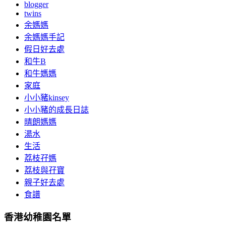
blogger
twins
余媽媽
余媽媽手記
假日好去處
和牛B
和牛媽媽
家庭
小小豬kinsey
小小豬的成長日誌
晴朗媽媽
湯水
生活
荔枝孖媽
荔枝與孖寶
親子好去處
食譜
香港幼稚園名單