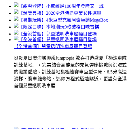
【全港首個】兒童透明洗車屋矚目登場
炎炎夏日奧海城聯乘Jumptopia 驚喜打造盛夏「極速車隊
訓練基地」，完美結合高能量的充氣彈床挑戰與沉浸式
的職業體驗。訓練基地集極速賽車巨型彈床、6.5米高速
滑梯、賽車維修站、迷你方程式極速隧道，更設有全港
首個兒童透明洗車屋...