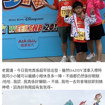
老實講
，今日我地真係超早就出發
，雖然DADDY渣車入嚟時
我同小小豬可以繼續小睡休息多一陣
，不過都仍然係好
眼瞓
(哈哈...我認...我真係好懶瞓)。不過...我地一去到會場就即刻精
神哂
，因為好
熱鬧超有氣氛呀~