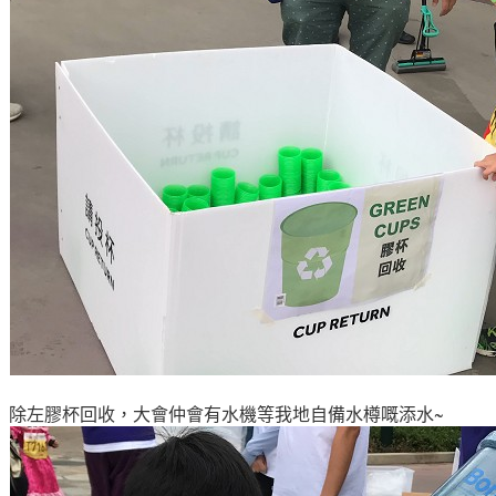
除左
膠杯回收
，大會仲會有水機等我地自備水樽嘅添水~