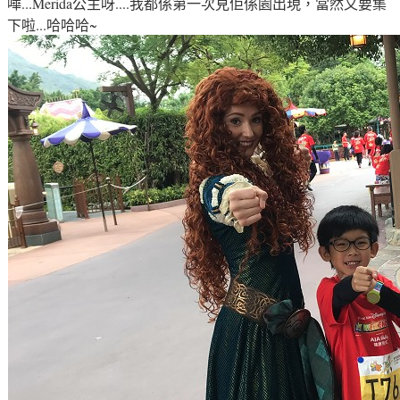
嘩...Merida公主呀....我都係第一次見佢係園出現
，當然又要集
下啦...哈哈哈~