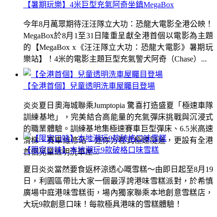
【暑期玩樂】4米巨型充氣阿奇坐鎮MegaBox
今年8月萬眾期待汪汪隊立大功：恐龍大電影全港公映！
MegaBox於8月1至31日隆重呈獻全港首個以電影為主題
的【MegaBox x《汪汪隊立大功：恐龍大電影》暑期玩
樂站】！4米的電影主題巨型充氣警犬阿奇（Chase）...
【全港首個】兒童透明洗車屋矚目登場
炎炎夏日奧海城聯乘Jumptopia 驚喜打造盛夏「極速車隊
訓練基地」，完美結合高能量的充氣彈床挑戰與沉浸式
的職業體驗。訓練基地集極速賽車巨型彈床、6.5米高速
滑梯、賽車維修站、迷你方程式極速隧道，更設有全港
【限定口味】本地潮玩9款破格口味雪糕
首個兒童透明洗車屋...
夏日炎炎當然要食返杯涼透心嘅雪糕～由即日起至8月19
日，利園區帶比大家一個最浮誇港味雪糕派對，於希慎
廣場中庭港味雪糕街，場內獨家聯乘本地創意雪糕店，
大玩9款創意口味！每款極具港味的雪糕體驗！