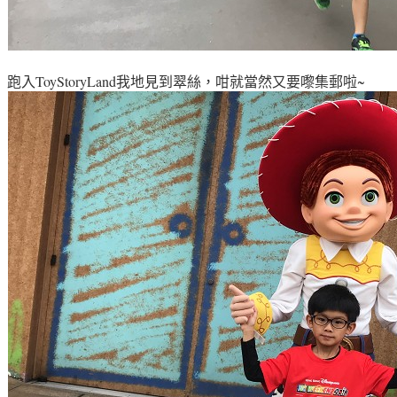
跑入
ToyStoryLand我地見到翠
絲
，咁就當然又要嚟集郵啦~