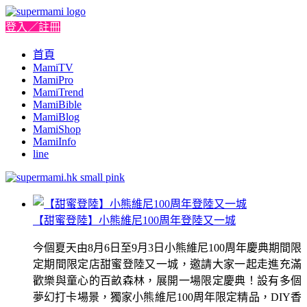
登入／註冊
首頁
MamiTV
MamiPro
MamiTrend
MamiBible
MamiBlog
MamiShop
MamiInfo
line
【甜蜜登陸】小熊維尼100周年登陸又一城
今個夏天由8月6日至9月3日小熊維尼100周年慶典期間限
定期間限定店甜蜜登陸又一城，邀請大家一起走進充滿
歡樂與童心的百畝森林，展開一場限定慶典！設有多個
夢幻打卡場景，獨家小熊維尼100周年限定精品，DIY香