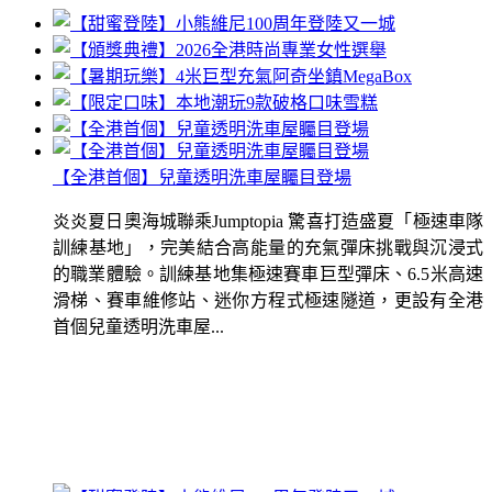
【全港首個】兒童透明洗車屋矚目登場
炎炎夏日奧海城聯乘Jumptopia 驚喜打造盛夏「極速車隊
訓練基地」，完美結合高能量的充氣彈床挑戰與沉浸式
的職業體驗。訓練基地集極速賽車巨型彈床、6.5米高速
滑梯、賽車維修站、迷你方程式極速隧道，更設有全港
首個兒童透明洗車屋...