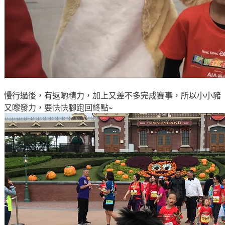
慢行過後
，有返啲精力
，加上又差不多完成賽事
，所以小小豬
又嚟發力
，要快快腳跑回終點~