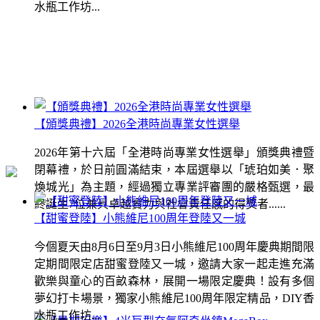
水瓶工作坊...
【頒獎典禮】2026全港時尚專業女性選舉
2026年第十六屆「全港時尚專業女性選舉」頒獎典禮暨
閉幕禮，於日前圓滿結束，本屆選舉以「琥珀如美．聚
煥城光」為主題，經過獨立專業評審團的嚴格甄選，最
終誕生7位兼具卓越實力與社會責任感的得獎者......
【甜蜜登陸】小熊維尼100周年登陸又一城
今個夏天由8月6日至9月3日小熊維尼100周年慶典期間限
定期間限定店甜蜜登陸又一城，邀請大家一起走進充滿
歡樂與童心的百畝森林，展開一場限定慶典！設有多個
夢幻打卡場景，獨家小熊維尼100周年限定精品，DIY香
水瓶工作坊...