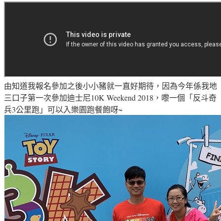
由知道我報名參加之後小小豬就一直好期待，
因為
今年係我地
三口子第一次參加迪士尼10K Weekend 2018，
嚟一個「反斗奇
兵3公里跑」
可以
入樂園跑餐飽呀~