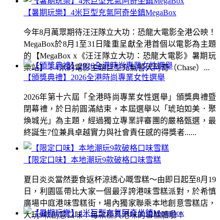
【暑期玩樂】4米巨型充氣阿奇坐鎮MegaBox
今年8月萬眾期待汪汪隊立大功：恐龍大電影全港公映！
MegaBox於8月1至31日隆重呈獻全港首個以電影為主題
的【MegaBox x《汪汪隊立大功：恐龍大電影》暑期玩
樂站】！4米的電影主題巨型充氣警犬阿奇（Chase）...
【頒獎典禮】2026全港時尚專業女性選舉
2026年第十六屆「全港時尚專業女性選舉」頒獎典禮暨
閉幕禮，於日前圓滿結束，本屆選舉以「琥珀如美．聚
煥城光」為主題，經過獨立專業評審團的嚴格甄選，最
終誕生7位兼具卓越實力與社會責任感的得獎者......
【限定口味】本地潮玩9款破格口味雪糕
夏日炎炎當然要食返杯涼透心嘅雪糕～由即日起至8月19
日，利園區帶比大家一個最浮誇港味雪糕派對，於希慎
廣場中庭港味雪糕街，場內獨家聯乘本地創意雪糕店，
大玩9款創意口味！每款極具港味的雪糕體驗！