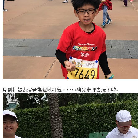
見到打鼓表演者為我地打氣，小小豬又走埋去玩下啦~