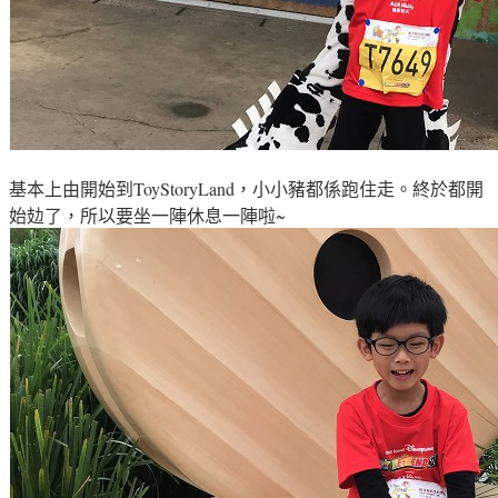
基本上由開始到
ToyStoryLand
，小小豬都係
跑住走
。終於都開
始攰了
，所以要坐一陣休息一陣啦
~