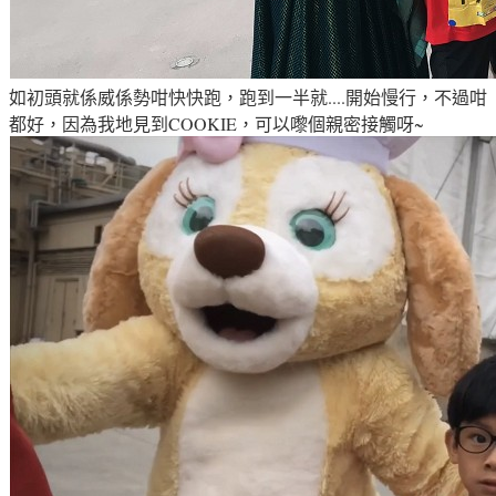
如初頭就係威係勢咁快快跑，跑到一半就....開始慢行
，不過咁
都好
，因為我地見到
COOKIE
，可以嚟個親密接觸呀~