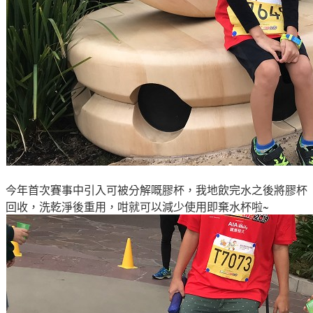
今年首次賽事中引入可被分解嘅膠杯，我地飲完水之後將
膠杯
回收
，
洗乾淨後重用，咁就可以減少使用即棄水杯
啦
~