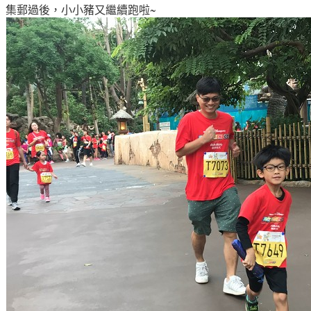
集郵過後，小小豬又繼續跑啦~