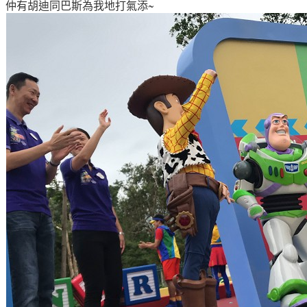
仲有胡迪同巴斯為我地打氣添~