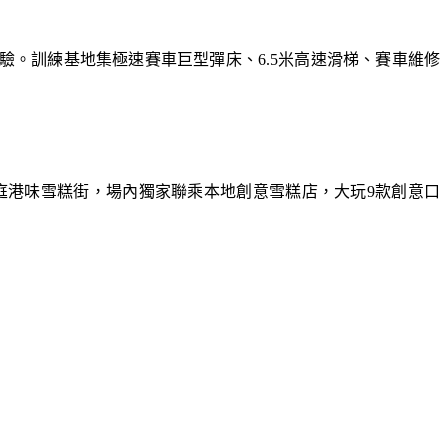
體驗。訓練基地集極速賽車巨型彈床、6.5米高速滑梯、賽車維修
庭港味雪糕街，場內獨家聯乘本地創意雪糕店，大玩9款創意口