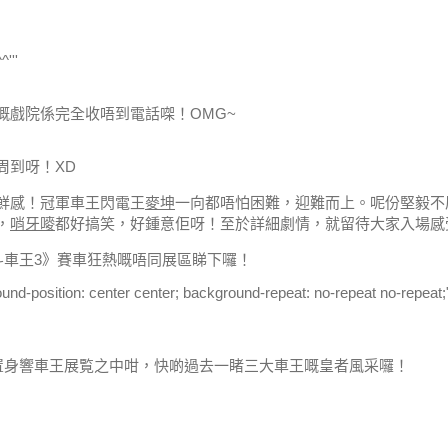
''
嘅戲院係完全收唔到電話㗎！OMG~
周到呀！XD
鮮感！
冠軍車王閃電王
麥坤
一向都唔怕困難，迎難而上。
呢份堅毅不
，
哨牙嘜
都好搞笑，好鍾意佢呀！
至於詳細劇情，就留待大家入場感
反斗車王3》賽車狂熱嘅唔同展區睇下囉！
round-position: center center; background-repeat: no-repeat no-repeat;
置身響車王展覧之中咁，快啲過去一睹三大車王嘅皇者風采囉！