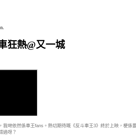
n.
車狂熱@又一城
我哋依然係車王fans。
熱切期待嘅《反斗車王3》終於上映，梗係
錯過呀？