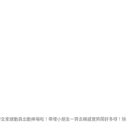
要全家總動員出動捧場啦！
帶埋小朋友一齊去睇感覺熱鬧好多呀！
除