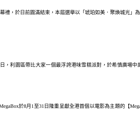
暨閉幕禮，於日前圓滿結束，本屆選舉以「琥珀如美．聚煥城光」
9日，利園區帶比大家一個最浮誇港味雪糕派對，於希慎廣場中
gaBox於8月1至31日隆重呈獻全港首個以電影為主題的【Meg