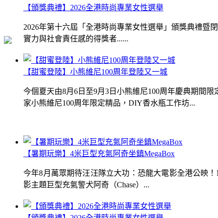
【頒獎典禮】2026全港時尚專業女性選舉
2026年第十六屆「全港時尚專業女性選舉」頒獎典禮
實力與社會責任感的得獎者......
【甜蜜登陸】小熊維尼100周年登陸又一城
今個夏天由8月6日至9月3日小熊維尼100周年慶典期
家小熊維尼100周年限定精品，DIY香水瓶工作坊...
【暑期玩樂】4米巨型充氣阿奇坐鎮MegaBox
今年8月萬眾期待汪汪隊立大功：恐龍大電影全港公映！Me
影主題巨型充氣警犬阿奇（Chase）...
【頒獎典禮】2026全港時尚專業女性選舉