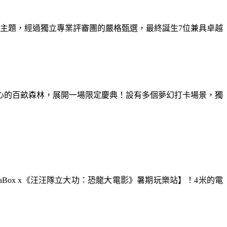
為主題，經過獨立專業評審團的嚴格甄選，最終誕生7位兼具卓越
童心的百畝森林，展開一場限定慶典！設有多個夢幻打卡場景，獨
aBox x《汪汪隊立大功：恐龍大電影》暑期玩樂站】！4米的電