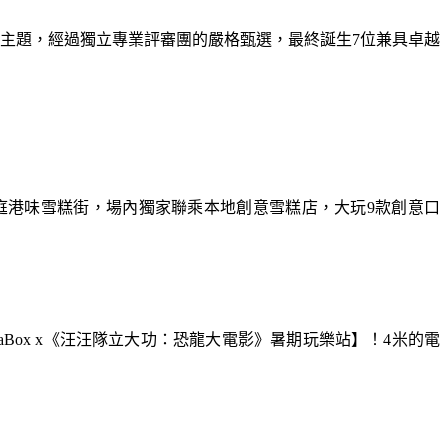
為主題，經過獨立專業評審團的嚴格甄選，最終誕生7位兼具卓越
庭港味雪糕街，場內獨家聯乘本地創意雪糕店，大玩9款創意口
aBox x《汪汪隊立大功：恐龍大電影》暑期玩樂站】！4米的電