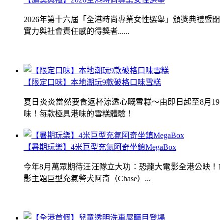
2026年第十六屆「全港時尚專業女性選舉」頒獎典禮
實力與社會責任感的得獎者......
【限定口味】本地潮玩9款破格口味雪糕
夏日炎炎當然要食返杯涼透心嘅雪糕～由即日起至8月1
味！每款極具港味的雪糕體驗！
【暑期玩樂】4米巨型充氣阿奇坐鎮MegaBox
今年8月萬眾期待汪汪隊立大功：恐龍大電影全港公映！Me
影主題巨型充氣警犬阿奇（Chase）...