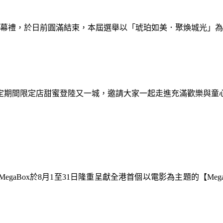
暨閉幕禮，於日前圓滿結束，本屆選舉以「琥珀如美．聚煥城光」
間限定期間限定店甜蜜登陸又一城，邀請大家一起走進充滿歡樂與
gaBox於8月1至31日隆重呈獻全港首個以電影為主題的【Meg