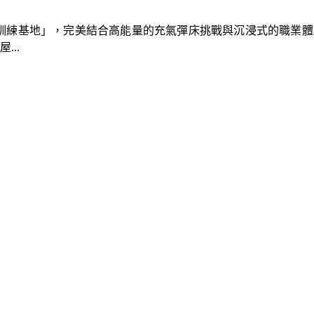
速車隊訓練基地」，完美結合高能量的充氣彈床挑戰與沉浸式的職業
..