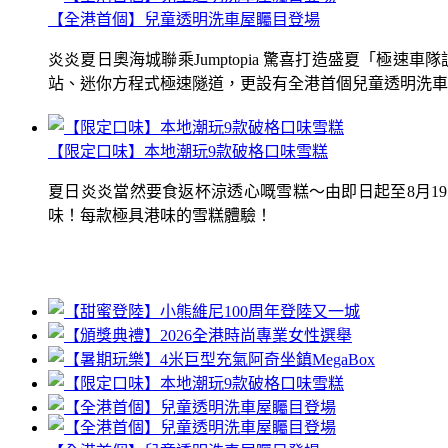
【全港首個】兒童透明洗車屋矚目登場
炎炎夏日奧海城聯乘Jumptopia 驚喜打造盛夏「極
站、迷你方程式極速隧道，更設有全港首個兒童透明洗車屋.
【限定口味】本地潮玩9款破格口味雪糕
夏日炎炎當然要食返杯涼透心嘅雪糕～由即日起至8月1
味！每款極具港味的雪糕體驗！