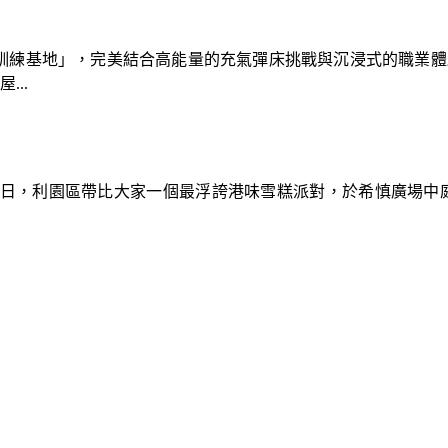
速車隊訓練基地」，完美結合高能量的充氣彈床挑戰與沉浸式的職業
..
9日，利園區帶比大家一個最浮誇港味雪糕派對，於希慎廣場中