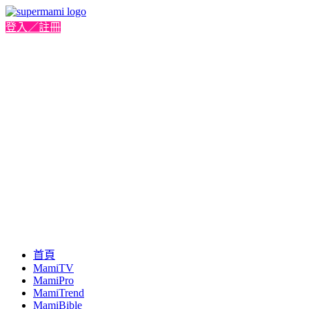
登入／註冊
首頁
MamiTV
MamiPro
MamiTrend
MamiBible