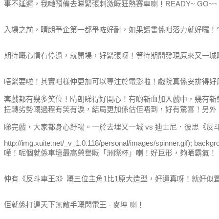
事不延遲，我哋預備去睇緊張刺激嘅狂熱賽車喇！READY~ GO~~
入場之前，晴朗爭企第一都爭咗好耐，如果讀書係咁落力就好囉！^^'
期待嘅心情冇停過，就開場，好緊張呀！等待期間發現原來又一城
唔緊要啦！其實咁樣仲更加可以專注於電影啦！戲院真係安排得好
套戲都有幾多笑位！晴朗睇得好開心！
有啲新血加入戲中，幾有新
扭轉劣勢嘅過程有笑有淚，結局更加係估佢唔到，好有驚喜！
另外
睇完戲，大家都身心舒暢。
一於去埋又一城 vs 迪士尼．彼思《
http://img.xuite.net/_v_1.0.118/personal/images/spinner.gif); backg
嘩！呢個就係車壇最高榮譽嘅「洲際杯」喇！好巨形，夠晒霸氣！
仲有《反斗車王3》嘅三位主角1比1原大造型，好逼真呀！就好似
佢就係打遍天下無敵手嘅閃電王 -
麥坤
喇！