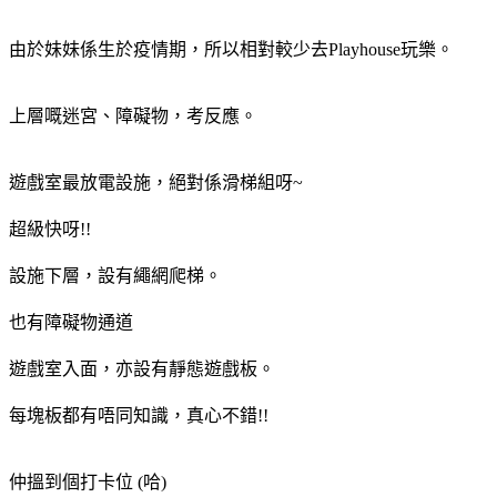
由於妹妹係生於疫情期，所以相對較少去Playhouse玩樂。
上層嘅迷宮、障礙物，考反應。
遊戲室最放電設施，絕對係滑梯組呀~
超級快呀!!
設施下層，設有繩網爬梯。
也有障礙物通道
遊戲室入面，亦設有靜態遊戲板。
每塊板都有唔同知識，真心不錯!!
仲搵到個打卡位 (哈)