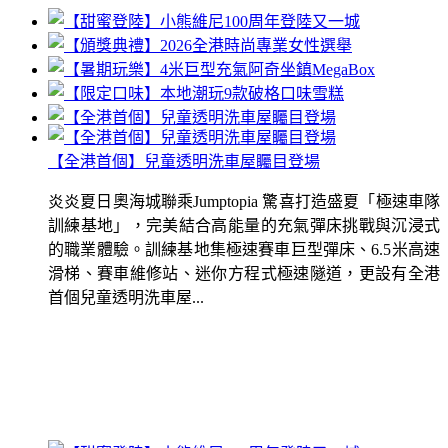
【全港首個】兒童透明洗車屋矚目登場
炎炎夏日奧海城聯乘Jumptopia 驚喜打造盛夏「極速車隊
訓練基地」，完美結合高能量的充氣彈床挑戰與沉浸式
的職業體驗。訓練基地集極速賽車巨型彈床、6.5米高速
滑梯、賽車維修站、迷你方程式極速隧道，更設有全港
首個兒童透明洗車屋...