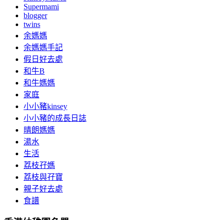
Supermami
blogger
twins
余媽媽
余媽媽手記
假日好去處
和牛B
和牛媽媽
家庭
小小豬kinsey
小小豬的成長日誌
晴朗媽媽
湯水
生活
荔枝孖媽
荔枝與孖寶
親子好去處
食譜