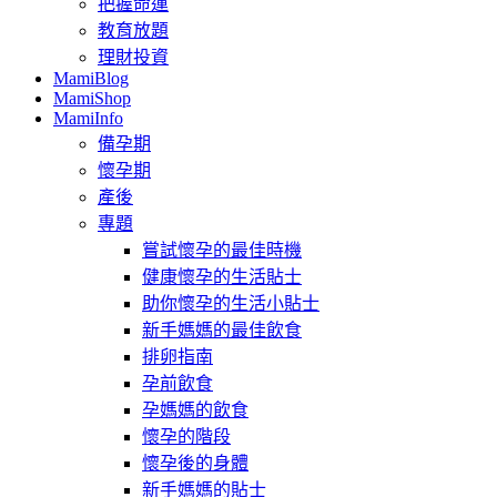
把握命運
教育放題
理財投資
MamiBlog
MamiShop
MamiInfo
備孕期
懷孕期
產後
專題
嘗試懷孕的最佳時機
健康懷孕的生活貼士
助你懷孕的生活小貼士
新手媽媽的最佳飲食
排卵指南
孕前飲食
孕媽媽的飲食
懷孕的階段
懷孕後的身體
新手媽媽的貼士