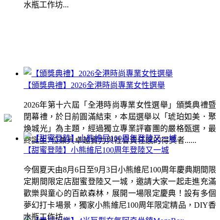
水瓶工作坊...
【頒獎典禮】2026全港時尚專業女性選舉
2026年第十六屆「全港時尚專業女性選舉」頒獎典禮暨
閉幕禮，於日前圓滿結束，本屆選舉以「琥珀如美．聚
煥城光」為主題，經過獨立專業評審團的嚴格甄選，最
終誕生7位兼具卓越實力與社會責任感的得獎者......
【甜蜜登陸】小熊維尼100周年登陸又一城
今個夏天由8月6日至9月3日小熊維尼100周年慶典期間限
定期間限定店甜蜜登陸又一城，邀請大家一起走進充滿
歡樂與童心的百畝森林，展開一場限定慶典！設有多個
夢幻打卡場景，獨家小熊維尼100周年限定精品，DIY香
水瓶工作坊...