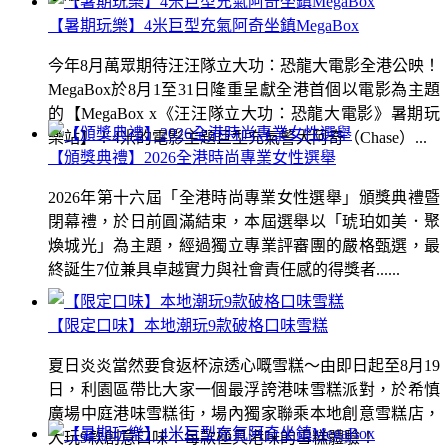
【暑期玩樂】4米巨型充氣阿奇坐鎮MegaBox
今年8月萬眾期待汪汪隊立大功：恐龍大電影全港公映！
MegaBox於8月1至31日隆重呈獻全港首個以電影為主題
的【MegaBox x《汪汪隊立大功：恐龍大電影》暑期玩
樂站】！4米的電影主題巨型充氣警犬阿奇（Chase）...
【頒獎典禮】2026全港時尚專業女性選舉
2026年第十六屆「全港時尚專業女性選舉」頒獎典禮暨
閉幕禮，於日前圓滿結束，本屆選舉以「琥珀如美．聚
煥城光」為主題，經過獨立專業評審團的嚴格甄選，最
終誕生7位兼具卓越實力與社會責任感的得獎者......
【限定口味】本地潮玩9款破格口味雪糕
夏日炎炎當然要食返杯涼透心嘅雪糕～由即日起至8月19
日，利園區帶比大家一個最浮誇港味雪糕派對，於希慎
廣場中庭港味雪糕街，場內獨家聯乘本地創意雪糕店，
大玩9款創意口味！每款極具港味的雪糕體驗！