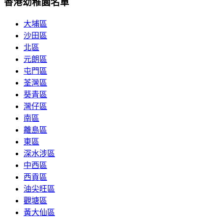
香港幼稚園名單
大埔區
沙田區
北區
元朗區
屯門區
荃灣區
葵青區
灣仔區
南區
離島區
東區
深水涉區
中西區
西貢區
油尖旺區
觀塘區
黃大仙區