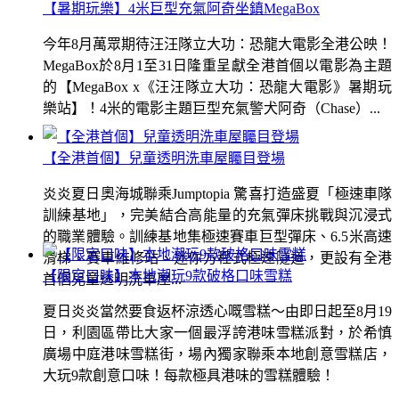
【暑期玩樂】4米巨型充氣阿奇坐鎮MegaBox
今年8月萬眾期待汪汪隊立大功：恐龍大電影全港公映！
MegaBox於8月1至31日隆重呈獻全港首個以電影為主題
的【MegaBox x《汪汪隊立大功：恐龍大電影》暑期玩
樂站】！4米的電影主題巨型充氣警犬阿奇（Chase）...
【全港首個】兒童透明洗車屋矚目登場
炎炎夏日奧海城聯乘Jumptopia 驚喜打造盛夏「極速車隊
訓練基地」，完美結合高能量的充氣彈床挑戰與沉浸式
的職業體驗。訓練基地集極速賽車巨型彈床、6.5米高速
滑梯、賽車維修站、迷你方程式極速隧道，更設有全港
【限定口味】本地潮玩9款破格口味雪糕
首個兒童透明洗車屋...
夏日炎炎當然要食返杯涼透心嘅雪糕～由即日起至8月19
日，利園區帶比大家一個最浮誇港味雪糕派對，於希慎
廣場中庭港味雪糕街，場內獨家聯乘本地創意雪糕店，
大玩9款創意口味！每款極具港味的雪糕體驗！