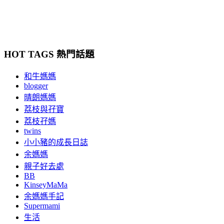
HOT TAGS 熱門話題
和牛媽媽
blogger
晴朗媽媽
荔枝與孖寶
荔枝孖媽
twins
小小豬的成長日誌
余媽媽
親子好去處
BB
KinseyMaMa
余媽媽手記
Supermami
生活