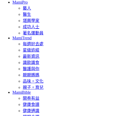
MamiPro
藝人
醫生
堪輿學家
成功人士
著名運動員
MamiTrend
每週好去處
星級追縱
最新資訊
識飲識食
醫護與你
靚靚媽媽
品味。文化
親子。育兒
MamiBible
開卷有益
健康食譜
健康通識