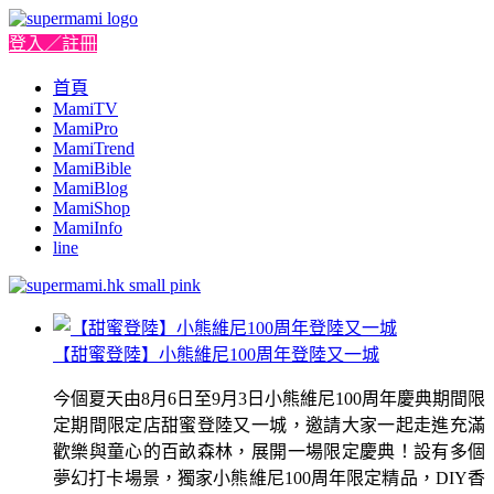
登入／註冊
首頁
MamiTV
MamiPro
MamiTrend
MamiBible
MamiBlog
MamiShop
MamiInfo
line
【甜蜜登陸】小熊維尼100周年登陸又一城
今個夏天由8月6日至9月3日小熊維尼100周年慶典期間限
定期間限定店甜蜜登陸又一城，邀請大家一起走進充滿
歡樂與童心的百畝森林，展開一場限定慶典！設有多個
夢幻打卡場景，獨家小熊維尼100周年限定精品，DIY香