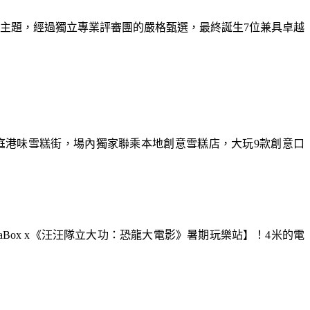
為主題，經過獨立專業評審團的嚴格甄選，最終誕生7位兼具卓越
庭港味雪糕街，場內獨家聯乘本地創意雪糕店，大玩9款創意口
aBox x《汪汪隊立大功：恐龍大電影》暑期玩樂站】！4米的電