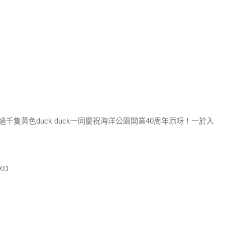
黃色duck duck一同慶祝海洋公園開業40周年添呀！
一於入
XD