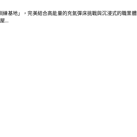
速車隊訓練基地」，完美結合高能量的充氣彈床挑戰與沉浸式的職業
..