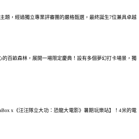
為主題，經過獨立專業評審團的嚴格甄選，最終誕生7位兼具卓越
童心的百畝森林，展開一場限定慶典！設有多個夢幻打卡場景，獨
aBox x《汪汪隊立大功：恐龍大電影》暑期玩樂站】！4米的電