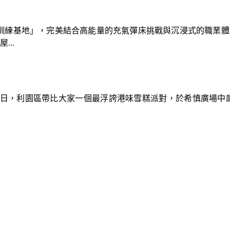
速車隊訓練基地」，完美結合高能量的充氣彈床挑戰與沉浸式的職業
..
9日，利園區帶比大家一個最浮誇港味雪糕派對，於希慎廣場中