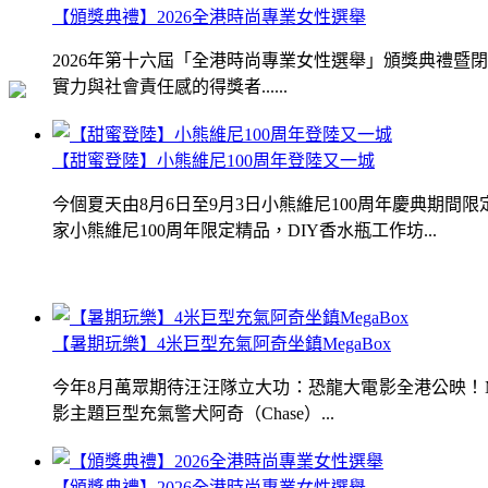
【頒獎典禮】2026全港時尚專業女性選舉
2026年第十六屆「全港時尚專業女性選舉」頒獎典禮
實力與社會責任感的得獎者......
【甜蜜登陸】小熊維尼100周年登陸又一城
今個夏天由8月6日至9月3日小熊維尼100周年慶典期
家小熊維尼100周年限定精品，DIY香水瓶工作坊...
【暑期玩樂】4米巨型充氣阿奇坐鎮MegaBox
今年8月萬眾期待汪汪隊立大功：恐龍大電影全港公映！Me
影主題巨型充氣警犬阿奇（Chase）...
【頒獎典禮】2026全港時尚專業女性選舉