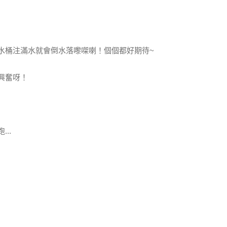
水桶注滿水就會倒水落嚟㗎喇！個個都好期待~
興奮呀！
..