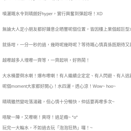
噴灑嘅水令到晴朗好hyper，實行興奮到彈起呀！XD
無論大人定小朋友都好鍾意企晒響呢個位置，皆因樓上果個超巨型
就係咁，一分一秒的過，幾時呢幾時呢？等待嘅心情真係既期待又
越嚟越多人埋嚟一齊等，一齊起哄，好熱鬧！
大水桶要倒水喇！爆布嚟喇！有人繼續企定定、有人閃避、有人逃跑.
呢個moment大家都好開心！水四灑，透心涼！Wow~ hoo~
晴晴雖然變咗落湯雞，但心情十分暢快，仲話要再嚟多次~
唔駛一陣，又嚟喇！爽呀！過足癮~ *o*
玩完一大輪水，不如過去玩「泡泡狂熱」囉！~