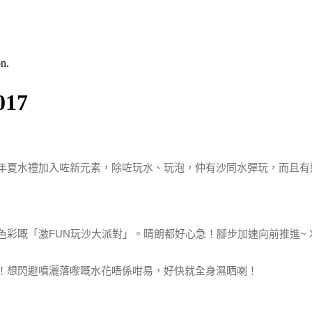
n.
17
年夏水禮加入咗新元素，除咗玩水、玩泡，仲有沙同水彈玩，而且有過千隻
彩嘅「激FUN玩沙大派對」。晴朗都好心急！腳步加速向前推進~ 
！想閃避噴灑落嚟嘅水花唔係咁易，好快就全身濕晒喇！