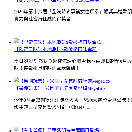
2026年第十六屆「全港時尚專業女性選舉」頒獎典禮
實力與社會責任感的得獎者......
【限定口味】本地潮玩9款破格口味雪糕
夏日炎炎當然要食返杯涼透心嘅雪糕～由即日起至8月1
味！每款極具港味的雪糕體驗！
【暑期玩樂】4米巨型充氣阿奇坐鎮MegaBox
今年8月萬眾期待汪汪隊立大功：恐龍大電影全港公映！Me
影主題巨型充氣警犬阿奇（Chase）...