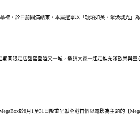
暨閉幕禮，於日前圓滿結束，本屆選舉以「琥珀如美．聚煥城光」
間限定期間限定店甜蜜登陸又一城，邀請大家一起走進充滿歡樂與
gaBox於8月1至31日隆重呈獻全港首個以電影為主題的【Meg