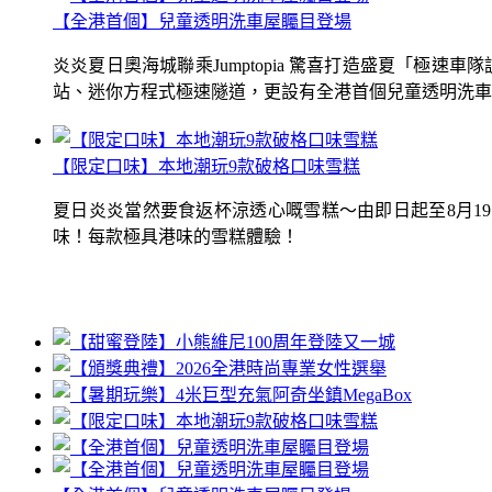
【全港首個】兒童透明洗車屋矚目登場
炎炎夏日奧海城聯乘Jumptopia 驚喜打造盛夏「極
站、迷你方程式極速隧道，更設有全港首個兒童透明洗車屋.
【限定口味】本地潮玩9款破格口味雪糕
夏日炎炎當然要食返杯涼透心嘅雪糕～由即日起至8月1
味！每款極具港味的雪糕體驗！