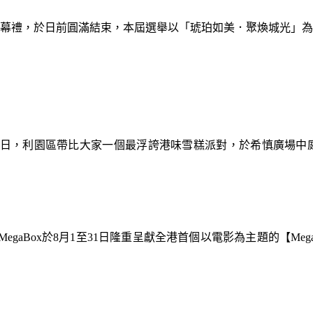
暨閉幕禮，於日前圓滿結束，本屆選舉以「琥珀如美．聚煥城光」
9日，利園區帶比大家一個最浮誇港味雪糕派對，於希慎廣場中
gaBox於8月1至31日隆重呈獻全港首個以電影為主題的【Meg