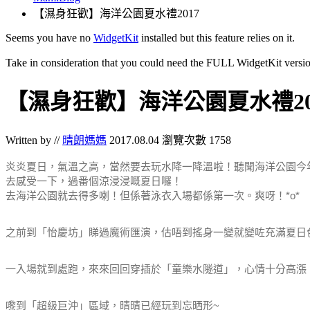
【濕身狂歡】海洋公園夏水禮2017
Seems you have no
WidgetKit
installed but this feature relies on it.
Take in consideration that you could need the FULL WidgetKit versio
【濕身狂歡】海洋公園夏水禮20
Written by //
晴朗媽媽
2017.08.04
瀏覽次數 1758
炎炎夏日，氣溫之高，當然要去玩水降一降溫啦！
聽聞海洋公園今
去感受一下，過番個涼浸浸嘅夏日囉！
去海洋公園就去得多喇！但係著泳衣入場都係第一次。爽呀！*o*
之前到「怡慶坊」睇過魔術匯演，估唔到搖身一變就變咗充滿夏日色
一入場就到處跑，來來回回穿插於「童樂水隧道」，心情十分高漲
嚟到「超級巨沖」區域，晴晴已經玩到忘晒形~