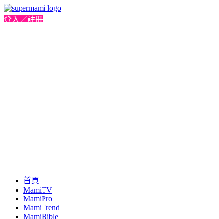
登入／註冊
首頁
MamiTV
MamiPro
MamiTrend
MamiBible