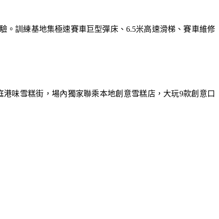
體驗。訓練基地集極速賽車巨型彈床、6.5米高速滑梯、賽車維修
庭港味雪糕街，場內獨家聯乘本地創意雪糕店，大玩9款創意口