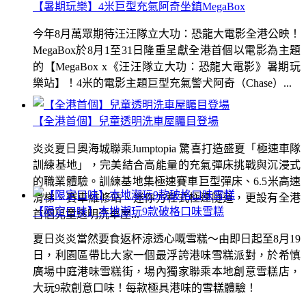
【暑期玩樂】4米巨型充氣阿奇坐鎮MegaBox
今年8月萬眾期待汪汪隊立大功：恐龍大電影全港公映！
MegaBox於8月1至31日隆重呈獻全港首個以電影為主題
的【MegaBox x《汪汪隊立大功：恐龍大電影》暑期玩
樂站】！4米的電影主題巨型充氣警犬阿奇（Chase）...
【全港首個】兒童透明洗車屋矚目登場
炎炎夏日奧海城聯乘Jumptopia 驚喜打造盛夏「極速車隊
訓練基地」，完美結合高能量的充氣彈床挑戰與沉浸式
的職業體驗。訓練基地集極速賽車巨型彈床、6.5米高速
滑梯、賽車維修站、迷你方程式極速隧道，更設有全港
【限定口味】本地潮玩9款破格口味雪糕
首個兒童透明洗車屋...
夏日炎炎當然要食返杯涼透心嘅雪糕～由即日起至8月19
日，利園區帶比大家一個最浮誇港味雪糕派對，於希慎
廣場中庭港味雪糕街，場內獨家聯乘本地創意雪糕店，
大玩9款創意口味！每款極具港味的雪糕體驗！