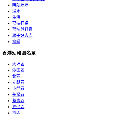
晴朗媽媽
湯水
生活
荔枝孖媽
荔枝與孖寶
親子好去處
食譜
香港幼稚園名單
大埔區
沙田區
北區
元朗區
屯門區
荃灣區
葵青區
灣仔區
南區