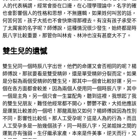
人的代表稱謂，經常會掛在口邊，在心理學理論中，名字的確
也會影響個人的性格和思想，不無邏輯，如果姓何叫苦的話，
何苦何苦，孩子大抵也不會快樂得那裡去。有沒有孩子承受不
了太厲害的名字呢？師傅說，這種情況很少發生，始終都是時
辰八字比較重要，那管你叫林肯、林沖也沒有甚麼大不了。
雙生兒的遺憾
雙生兒同一個時辰八字出世，他們的命運又會否相同的呢？楊
師傅說，那就要看是雙受精卵，還是單受精卵分裂而定。如果
是分裂為兩個受精卵的雙生兒，那其中一個會比較好運，另一
個在各方面都會較差，因為兩個人使用同一個時辰八字，其中
一個是主角，另一個只會一生當配角，聽到這裡，我想起了我
的雙生兒朋友，難怪他經常都不開心，鬱鬱不歡，大抵他應該
是運氣比較差的一個吧！那龍鳯胎又如何？楊師傅說因為性別
不同，影響性比較低。那人工受孕呢？這是人為的行為，而且
人工受孕多是一胎幾個孩子，同一時辰八字，兄弟姐妹之間的
運氣亦有強弱。生仔繼承家產，本來是件美事，逆天而行，又