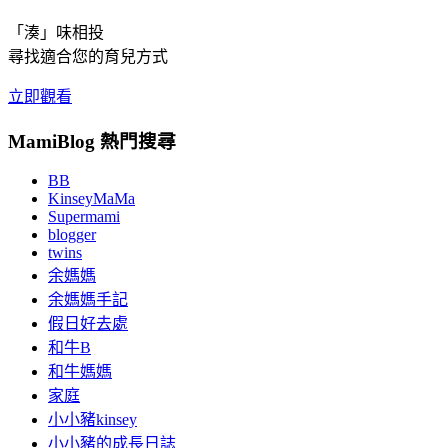
「湊」味相投
尋找適合您的育兒方式
立即觀看
MamiBlog 熱門搜尋
BB
KinseyMaMa
Supermami
blogger
twins
余媽媽
余媽媽手記
假日好去處
和牛B
和牛媽媽
家庭
小小豬kinsey
小小豬的成長日誌