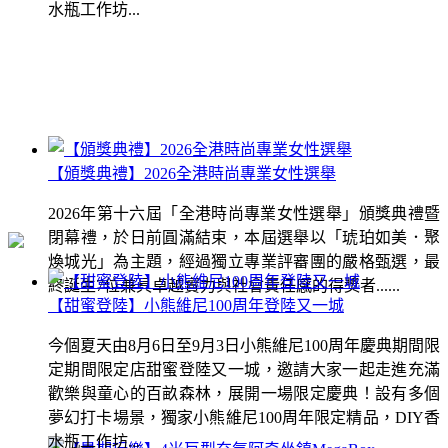
水瓶工作坊...
【頒獎典禮】2026全港時尚專業女性選舉
2026年第十六屆「全港時尚專業女性選舉」頒獎典禮暨
閉幕禮，於日前圓滿結束，本屆選舉以「琥珀如美．聚
煥城光」為主題，經過獨立專業評審團的嚴格甄選，最
終誕生7位兼具卓越實力與社會責任感的得獎者......
【甜蜜登陸】小熊維尼100周年登陸又一城
今個夏天由8月6日至9月3日小熊維尼100周年慶典期間限
定期間限定店甜蜜登陸又一城，邀請大家一起走進充滿
歡樂與童心的百畝森林，展開一場限定慶典！設有多個
夢幻打卡場景，獨家小熊維尼100周年限定精品，DIY香
水瓶工作坊...