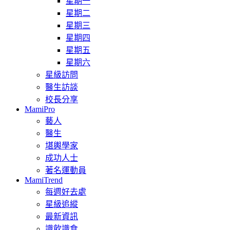
星期一
星期二
星期三
星期四
星期五
星期六
星級訪問
醫生訪談
校長分享
MamiPro
藝人
醫生
堪輿學家
成功人士
著名運動員
MamiTrend
每週好去處
星級追縱
最新資訊
識飲識食