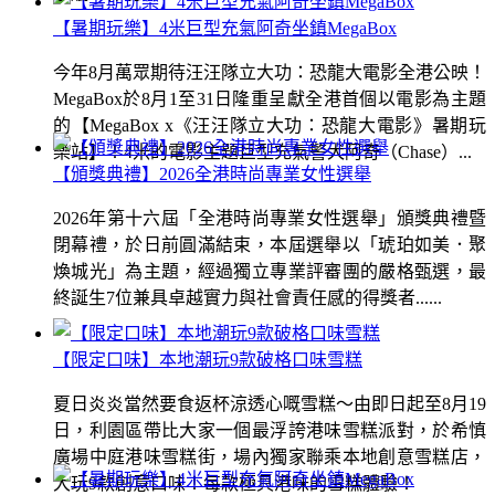
【暑期玩樂】4米巨型充氣阿奇坐鎮MegaBox
今年8月萬眾期待汪汪隊立大功：恐龍大電影全港公映！
MegaBox於8月1至31日隆重呈獻全港首個以電影為主題
的【MegaBox x《汪汪隊立大功：恐龍大電影》暑期玩
樂站】！4米的電影主題巨型充氣警犬阿奇（Chase）...
【頒獎典禮】2026全港時尚專業女性選舉
2026年第十六屆「全港時尚專業女性選舉」頒獎典禮暨
閉幕禮，於日前圓滿結束，本屆選舉以「琥珀如美．聚
煥城光」為主題，經過獨立專業評審團的嚴格甄選，最
終誕生7位兼具卓越實力與社會責任感的得獎者......
【限定口味】本地潮玩9款破格口味雪糕
夏日炎炎當然要食返杯涼透心嘅雪糕～由即日起至8月19
日，利園區帶比大家一個最浮誇港味雪糕派對，於希慎
廣場中庭港味雪糕街，場內獨家聯乘本地創意雪糕店，
大玩9款創意口味！每款極具港味的雪糕體驗！