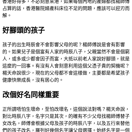
香港好得多，不必刻意來港，如果每個內地的產婦都找楊師傅
占算的話，香港醫院婦產科床位不足的問題，應該可以迎刃而
解。
好腳頭的孩子
孩子的出生時辰會不會影響父母的呢？楊師傅說是會有影響
的。如果兒子是個富有人家的時辰八子，父親當然不會是個窮
人，或多或少都會因子而富，大抵以前老人家說好腳頭，就是
這麼的一回事。有沒有人會刻意利用這個父憑子貴的契機呢？
楊天命說很少，現在的父母都不會這樣做，主要都是希望孩子
健康快樂成長，沒有居心的。
改個好名同樣重要
正所謂唔怕生壞命，至怕改壞名，這個說法對嗎？楊天命說，
對比時辰八字，名字只是其次，的確有不少父母找楊師傅替子
女改名，師傅會根據父母及孩子的時辰八字，以及五行來替他
們的孩子改名，羅列好幾個名字讓父母選擇。始終名字是一個