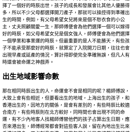
擇了一個好的時辰出世，孩子的成長和發展會比其他人優勝得
多，所以不少父母都選擇開刀產子，那就可以操控得到準確出
生的時間，例如，有父母希望女兒將來是個不愁衣食的小公
主，丈夫照顧關愛一生，那師傅便會為他們選擇一個可以嫁得
好的時辰，如父母希望女兒是個女強人，師傅便會為他們選擇
一個學業和事業運的時辰。但最重要的是人不能勝天，有些孩
子不能承受那麼好的時辰，就算定了入院開刀日期，往往也會
出現早產或延產的情況，算計得即使完全準確無誤，但凡人有
時還會被命運之神戲弄。
出生地域影響命數
那在相同時辰出生的人，命運會不會是相同的呢？楊師傅說，
大致上會有些相近，但要看出生的地域，上海出生的孩子，和
香港出生的，因地方的關係，是會有差別的，有些時辰比較適
合南方，有些時辰則在北方較好，同時間也會出現不同的命
運，有不少內地客人找楊師傅替他們的孩子占算出生日期，應
否來港出生，師傅經常都會對這些客人說，留在內地出生比來