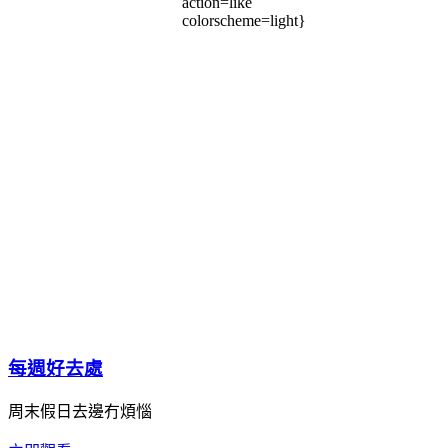
action=like
colorscheme=light}
每週好去處
周末假日去邊冇煩惱