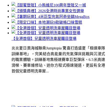
【全港首個】兒童透明洗車屋矚目登場
炎炎夏日奧海城聯乘Jumptopia 驚喜打造盛夏「極速車隊
訓練基地」，完美結合高能量的充氣彈床挑戰與沉浸式
的職業體驗。訓練基地集極速賽車巨型彈床、6.5米高速
滑梯、賽車維修站、迷你方程式極速隧道，更設有全港
首個兒童透明洗車屋...