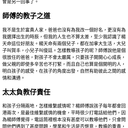
會是另一回事了。
師傅的教子之道
我不是生於富貴人家，爸爸也沒有為我改一個好名，更沒有為
我選擇出生的時辰，但我的人生也不算太差，至少我認識了楊
天命這位好朋友。楊天命有兩個兒子，都在加拿大生活，大兒
子叫賀丰，小兒子叫俊廷。怎樣教導孩子的呢？師傅說他是個
很放任的爸爸，對孩子不會太嚴厲，只要孩子開開心心成長，
做父親的即使多辛苦也不打緊，而且自己也算是個開明的人，
明白孩子的感受，在孩子的角度出發，自然有助彼此之間的感
情和溝通。
太太負教仔責任
和孩子分隔兩地，怎樣維繫感情呢？楊師傅說孩子每年都會回
港兩次，是最佳維繫感情的機會，平時很少打電話給他們，因
為楊師傅覺得，電話筒裡根本沒有甚麼可以教導他們，只會問
問他們遇到了甚麼問題，學業和生活是否愜意，教導的重責，