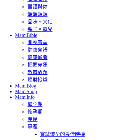
醫護與你
靚靚媽媽
品味。文化
親子。育兒
MamiBible
開卷有益
健康食譜
健康通識
把握命運
教育放題
理財投資
MamiBlog
MamiShop
MamiInfo
備孕期
懷孕期
產後
專題
嘗試懷孕的最佳時機