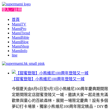
登入／註冊
首頁
MamiTV
MamiPro
MamiTrend
MamiBible
MamiBlog
MamiShop
MamiInfo
line
【甜蜜登陸】小熊維尼100周年登陸又一城
今個夏天由8月6日至9月3日小熊維尼100周年慶典期間限
定期間限定店甜蜜登陸又一城，邀請大家一起走進充滿
歡樂與童心的百畝森林，展開一場限定慶典！設有多個
夢幻打卡場景，獨家小熊維尼100周年限定精品，DIY香