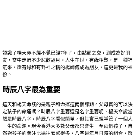
認識了楊天命不經不覺已經7年了，由點頭之交，到成為好朋
友，當中走過不少悲歡歲月。人生在世，有緣相聚，是一種福
氣來，還有緣和有卦神之稱的楊師傅成為朋友，這更是我的福
份。
時辰八字最為重要
這天和楊天命談的是親子和命運這兩個課題。父母真的可以決
定孩子的命運嗎？時辰八字重要還是名字重要呢？楊天命說當
然是時辰八字，時辰八字看似簡單，但其實已經掌管了一個人
一生的命運。現今香港大多數父母都只會生一至兩個孩子，自
然對孩子的關注比過往著緊得多，八字是年月日時的組合，選