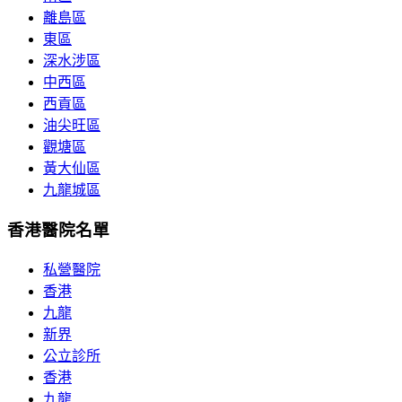
離島區
東區
深水涉區
中西區
西貢區
油尖旺區
觀塘區
黃大仙區
九龍城區
香港醫院名單
私營醫院
香港
九龍
新界
公立診所
香港
九龍