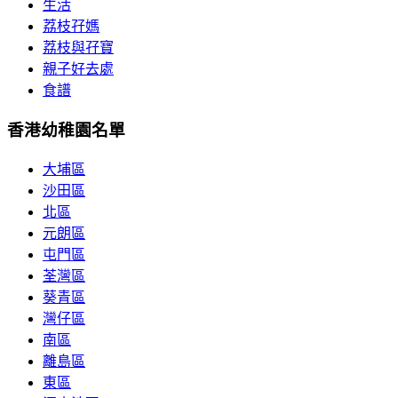
生活
荔枝孖媽
荔枝與孖寶
親子好去處
食譜
香港幼稚園名單
大埔區
沙田區
北區
元朗區
屯門區
荃灣區
葵青區
灣仔區
南區
離島區
東區