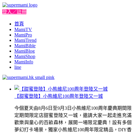
登入／註冊
首頁
MamiTV
MamiPro
MamiTrend
MamiBible
MamiBlog
MamiShop
MamiInfo
line
【甜蜜登陸】小熊維尼100周年登陸又一城
今個夏天由8月6日至9月3日小熊維尼100周年慶典期間限
定期間限定店甜蜜登陸又一城，邀請大家一起走進充滿
歡樂與童心的百畝森林，展開一場限定慶典！設有多個
夢幻打卡場景，獨家小熊維尼100周年限定精品，DIY香