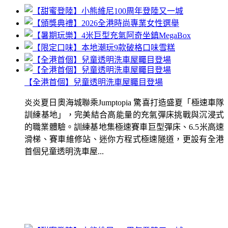
【全港首個】兒童透明洗車屋矚目登場
炎炎夏日奧海城聯乘Jumptopia 驚喜打造盛夏「極速車隊
訓練基地」，完美結合高能量的充氣彈床挑戰與沉浸式
的職業體驗。訓練基地集極速賽車巨型彈床、6.5米高速
滑梯、賽車維修站、迷你方程式極速隧道，更設有全港
首個兒童透明洗車屋...