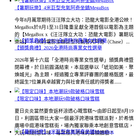
【暑期玩樂】4米巨型充氣阿奇坐鎮MegaBox
今年8月萬眾期待汪汪隊立大功：恐龍大電影全港公映！
MegaBox於8月1至31日隆重呈獻全港首個以電影為主題
的【MegaBox x《汪汪隊立大功：恐龍大電影》暑期玩
樂站】！4米的電影主題巨型充氣警犬阿奇（Chase）...
【頒獎典禮】2026全港時尚專業女性選舉
2026年第十六屆「全港時尚專業女性選舉」頒獎典禮暨
閉幕禮，於日前圓滿結束，本屆選舉以「琥珀如美．聚
煥城光」為主題，經過獨立專業評審團的嚴格甄選，最
終誕生7位兼具卓越實力與社會責任感的得獎者......
【限定口味】本地潮玩9款破格口味雪糕
夏日炎炎當然要食返杯涼透心嘅雪糕～由即日起至8月19
日，利園區帶比大家一個最浮誇港味雪糕派對，於希慎
廣場中庭港味雪糕街，場內獨家聯乘本地創意雪糕店，
大玩9款創意口味！每款極具港味的雪糕體驗！