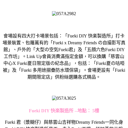
會場設有四大打卡場景包括：「Fueki DIY 快楽製造所」打卡
場景裝置、包羅萬有的「Fueki x Dreamy Friends の自撮影写真
館」、戶外的「大型の空気Fueki君」及「五顔六色Fueki DIY
工作坊」。Link Up會員消費滿指定金額，可以換購「慈雲山
中心X Fueki夏日限定版の紀念品」，包括：「Fueki夏の咕𠱸
被」及「Fueki 多用途摺疊防水環保袋」。會場更設有「Fueki
期間限定店」供粉絲選購各式精品。
Fueki DIY 快楽製造所 --地點： 5樓
Fueki 君（漿糊仔）與慈雲山吉祥物Dreamy Friends一同化身