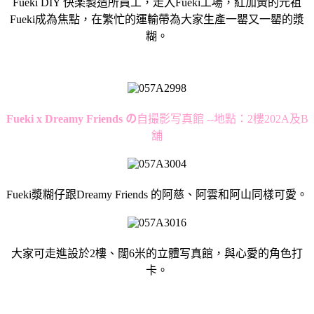
Fueki DIY 快楽製造所員工，走入Fueki工場，紅加黃的元祖
Fueki成為焦點，在繁忙的運輸帶為大家生產一罌又一罌的漿
糊。
Fueki x Dreamy Friends
の
自撮影写真館 --地點：2樓202A及B
舖
Fueki漿糊仔跟Dreamy Friends 的阿慈、阿雲和阿山同樣可愛。
大家可走進設於2樓、闊6米的立體写真館，與心愛的角色打
卡。