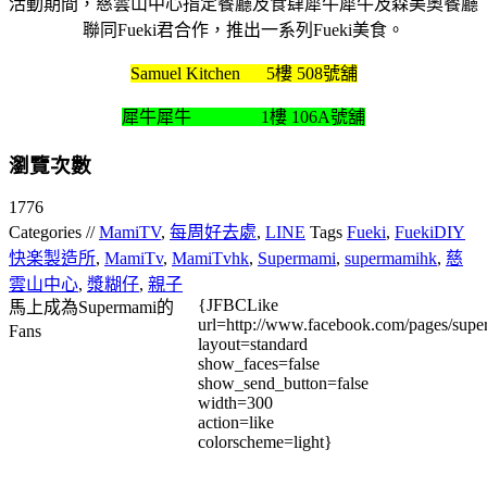
活動期間，慈雲山中心指定餐廳及食肆犀牛犀牛及森美奧餐廳
聯同Fueki君合作，推出一系列Fueki美食。
Samuel Kitchen 5樓 508號舖
犀牛犀牛 1樓 106A號舖
瀏覽次數
1776
Categories //
MamiTV
,
每周好去處
,
LINE
Tags
Fueki
,
FuekiDIY
快楽製造所
,
MamiTv
,
MamiTvhk
,
Supermami
,
supermamihk
,
慈
雲山中心
,
漿糊仔
,
親子
{JFBCLike
馬上成為Supermami的
url=http://www.facebook.com/pages/su
Fans
layout=standard
show_faces=false
show_send_button=false
width=300
action=like
colorscheme=light}