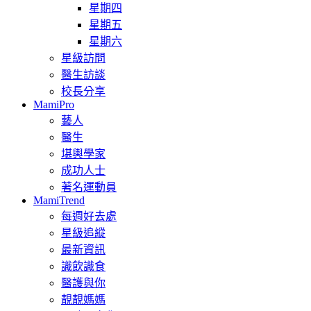
星期四
星期五
星期六
星級訪問
醫生訪談
校長分享
MamiPro
藝人
醫生
堪輿學家
成功人士
著名運動員
MamiTrend
每週好去處
星級追縱
最新資訊
識飲識食
醫護與你
靚靚媽媽