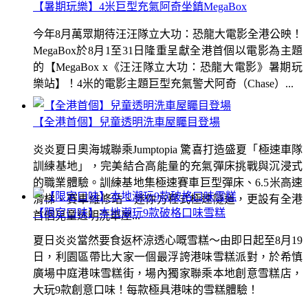
【暑期玩樂】4米巨型充氣阿奇坐鎮MegaBox
今年8月萬眾期待汪汪隊立大功：恐龍大電影全港公映！
MegaBox於8月1至31日隆重呈獻全港首個以電影為主題
的【MegaBox x《汪汪隊立大功：恐龍大電影》暑期玩
樂站】！4米的電影主題巨型充氣警犬阿奇（Chase）...
【全港首個】兒童透明洗車屋矚目登場
炎炎夏日奧海城聯乘Jumptopia 驚喜打造盛夏「極速車隊
訓練基地」，完美結合高能量的充氣彈床挑戰與沉浸式
的職業體驗。訓練基地集極速賽車巨型彈床、6.5米高速
滑梯、賽車維修站、迷你方程式極速隧道，更設有全港
【限定口味】本地潮玩9款破格口味雪糕
首個兒童透明洗車屋...
夏日炎炎當然要食返杯涼透心嘅雪糕～由即日起至8月19
日，利園區帶比大家一個最浮誇港味雪糕派對，於希慎
廣場中庭港味雪糕街，場內獨家聯乘本地創意雪糕店，
大玩9款創意口味！每款極具港味的雪糕體驗！