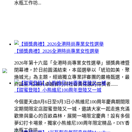
水瓶工作坊...
【頒獎典禮】2026全港時尚專業女性選舉
2026年第十六屆「全港時尚專業女性選舉」頒獎典禮暨
閉幕禮，於日前圓滿結束，本屆選舉以「琥珀如美．聚
煥城光」為主題，經過獨立專業評審團的嚴格甄選，最
終誕生7位兼具卓越實力與社會責任感的得獎者......
【甜蜜登陸】小熊維尼100周年登陸又一城
今個夏天由8月6日至9月3日小熊維尼100周年慶典期間限
定期間限定店甜蜜登陸又一城，邀請大家一起走進充滿
歡樂與童心的百畝森林，展開一場限定慶典！設有多個
夢幻打卡場景，獨家小熊維尼100周年限定精品，DIY香
水瓶工作坊...